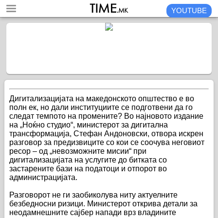
YOUTUBE
Дигитализацијата на македонското општество е во
полн ек, но дали институциите се подготвени да го
следат темпото на промените? Во најновото издание
на „Ноќно студио“, министерот за дигитална
трансформација, Стефан Андоновски, отвора искрен
разговор за предизвиците со кои се соочува неговиот
ресор – од „невозможните мисии“ при
дигитализацијата на услугите до битката со
застарените бази на податоци и отпорот во
администрацијата.
Разговорот не ги заобиколува ниту актуелните
безбедносни ризици. Министерот открива детали за
неодамнешните сајбер напади врз владините