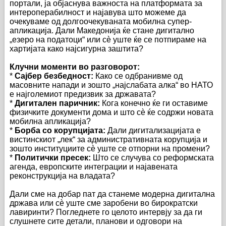
портали, ја објаснува важноста на платформата за
интероперабилност и најавува што можеме да
очекуваме од долгоочекуваната мобилна супер-
апликација. Дали Македонија ќе стане дигитално
„езеро на податоци“ или сè уште ќе се потпираме на
хартијата како најсигурна заштита?
Клучни моменти во разговорот:
*
Сајбер безбедност:
Како се одбранивме од
масовните напади и зошто „најслабата алка“ во НАТО
е најголемиот предизвик за државата?
*
Дигитален паричник:
Кога конечно ќе ги оставиме
физичките документи дома и што сè ќе содржи новата
мобилна апликација?
*
Борба со корупцијата:
Дали дигитализацијата е
вистинскиот „лек“ за административната корупција и
зошто институциите сè уште се отпорни на промени?
*
Политички пресек:
Што се случува со реформската
агенда, европските интеграции и најавената
реконструкција на владата?
Дали сме на добар пат да станеме модерна дигитална
држава или сè уште сме заробени во бирократски
лавиринти? Погледнете го целото интервју за да ги
слушнете сите детали, планови и одговори на