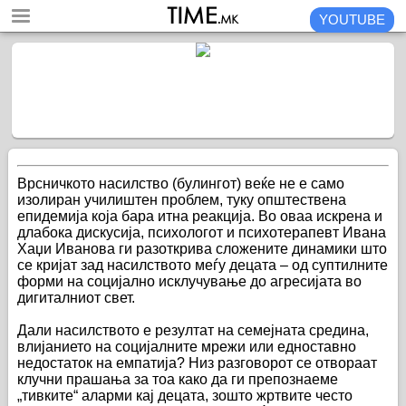
YOUTUBE
Врсничкото насилство (булингот) веќе не е само
изолиран училиштен проблем, туку општествена
епидемија која бара итна реакција. Во оваа искрена и
длабока дискусија, психологот и психотерапевт Ивана
Хаџи Иванова ги разоткрива сложените динамики што
се кријат зад насилството меѓу децата – од суптилните
форми на социјално исклучување до агресијата во
дигиталниот свет.
Дали насилството е резултат на семејната средина,
влијанието на социјалните мрежи или едноставно
недостаток на емпатија? Низ разговорот се отвораат
клучни прашања за тоа како да ги препознаеме
„тивките“ аларми кај децата, зошто жртвите често