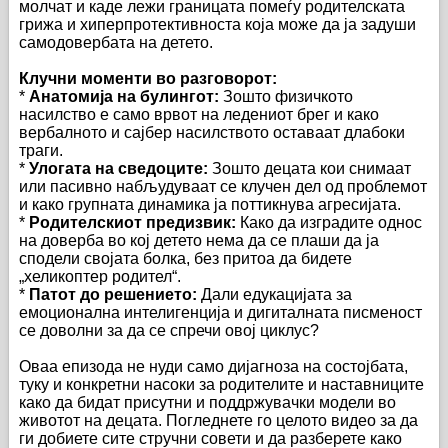
молчат и каде лежи границата помеѓу родителската
грижа и хиперпротективноста која може да ја задуши
самодовербата на детето.
Клучни моменти во разговорот:
*
Анатомија на булингот:
Зошто физичкото
насилство е само врвот на ледениот брег и како
вербалното и сајбер насилството оставаат длабоки
траги.
*
Улогата на сведоците:
Зошто децата кои снимаат
или пасивно набљудуваат се клучен дел од проблемот
и како групната динамика ја поттикнува агресијата.
*
Родителскиот предизвик:
Како да изградите однос
на доверба во кој детето нема да се плаши да ја
сподели својата болка, без притоа да бидете
„хеликоптер родител“.
*
Патот до решението:
Дали едукацијата за
емоционална интелигенција и дигиталната писменост
се доволни за да се спречи овој циклус?
Оваа епизода не нуди само дијагноза на состојбата,
туку и конкретни насоки за родителите и наставниците
како да бидат присутни и поддржувачки модели во
животот на децата. Погледнете го целото видео за да
ги добиете сите стручни совети и да разберете како