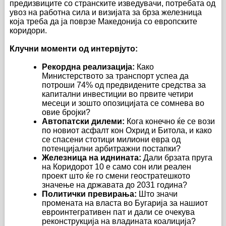
предизвиците со странските изведувачи, потребата од
увоз на работна сила и визијата за брза железница
која треба да ја поврзе Македонија со европските
коридори.
Клучни моменти од интервјуто:
Рекордна реализација:
Како
Министерството за транспорт успеа да
потроши 74% од предвидените средства за
капитални инвестиции во првите четири
месеци и зошто опозицијата се сомнева во
овие бројки?
Автопатски дилеми:
Кога конечно ќе се вози
по новиот асфалт кон Охрид и Битола, и како
се спасени стотици милиони евра од
потенцијални арбитражни постапки?
Железница на иднината:
Дали брзата пруга
на Коридорот 10 е само сон или реален
проект што ќе го смени геостратешкото
значење на државата до 2031 година?
Политички превирања:
Што значи
промената на власта во Бугарија за нашиот
евроинтегративен пат и дали се очекува
реконструкција на владината коалиција?