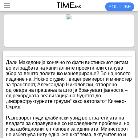
YOUTUBE
Дали Македонија конечно го фати вистинскиот ритам
во изградбата на капиталните проекти или станува
збор за вешто политичко маневрирање? Во најновото
издание на „Ноќно студио“, вицепремиерот и министер
за транспорт, Александар Николовски, отворено
одговара на прашањата што ја брануваат јавноста –
од рекордната реализација на буџетот до
„инфраструктурните трауми“ како автопатот Кичево-
Охрид.
Разговорот нуди длабински увид во стратегијата на
владата за справување со наследените проблеми, но
и за амбициозните планови за иднината. Министерот
не избегнува ниту една „жешка“ тема, вклучително и