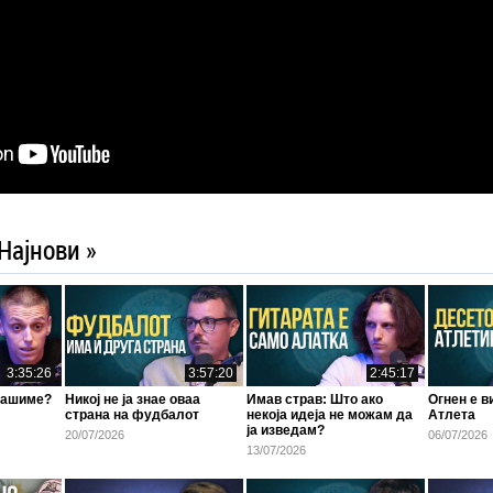
Најнови »
3:35:26
3:57:20
2:45:17
плашиме?
Никој не ја знае оваа
Имав страв: Што ако
Огнен е в
страна на фудбалот
некоја идеја не можам да
Атлета
ја изведам?
20/07/2026
06/07/2026
13/07/2026