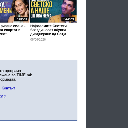
1:30:29
2:44:29
риозно силна -
Најголемите Светски
за спортот и
Ѕвезди носат обувки
ивот.
дизајнирани од Сатја
FitnessSummit
Грабулоски
08/06/2026
ка програма.
вежена во TIME.mk
формации.
Контакт
012