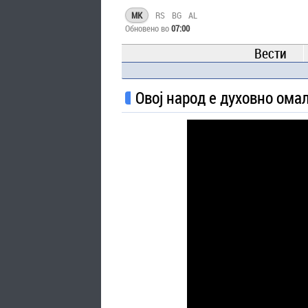
MK
RS
BG
AL
Обновено во
07:00
Вести
Овој народ е духовно ома