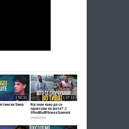
2:50:31
1:37:19
истински Ѕвер
Кој знае како да се
однесува на јахта? :)
#RedBullFitnessSummit
29/06/2026