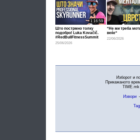
1:16:59
Што пострмно толку
“Не ми треба мот
подобро! Luka Kovačič.
веќе“
#RedBullFitnessSummit
22/06/2026
25/06/2026
Изборот и п
Прикажаното врем
TIME.mk 
Извори
-
Tag