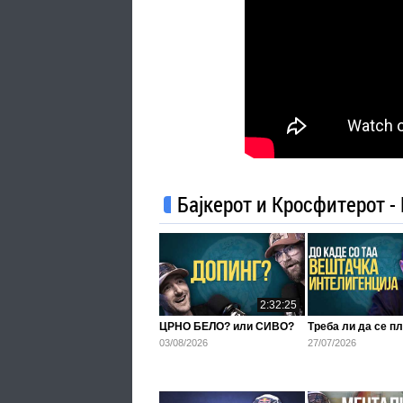
Бајкерот и Кросфитерот - 
2:32:25
ЦРНО БЕЛО? или СИВО?
Треба ли да се 
03/08/2026
27/07/2026