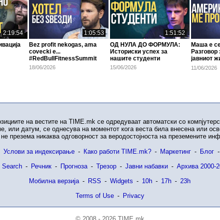
2:19:54
1:05:53
1:51:52
ивација
Bez profit nekogas, ama
ОД НУЛА ДО ФОРМУЛА:
Маша е се
covecki e...
Историски успех за
Разговор 
#RedBullFitnessSummit
нашите студенти
јавниот ж
#RedBull
18/06/2026
15/06/2026
11/06/2026
озициите на вестите на TIME.mk се одредуваат автоматски со компјутерс
е, или датум, се однесува на моментот кога веста била внесена или ос
не презема никаква одговорност за веродостојноста на преземените ин
Услови за индексирање
-
Како работи TIME.mk?
-
Маркетинг
-
Блог
-
 Search
-
Речник
-
Прогноза
-
Трезор
-
Јавни набавки
-
Архива 2000-2
Мобилна верзија
-
RSS
-
Widgets
-
10h
-
17h
-
23h
Terms of Use
-
Privacy
© 2008 - 2026 TIME.mk