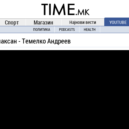
TIME.mk
ВЕСТИ
NEWS
Спорт
Магазин
Најнови вести
YOUTUBE
ПОЛИТИКА
PODCASTS
HEALTH
лаксан - Темелко Андреев