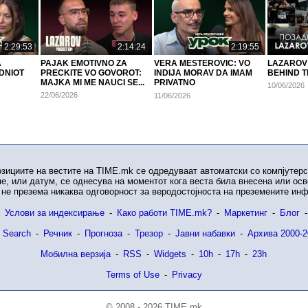
2:29:53
2:14:24
2:19:55
A
PAJAK EMOTIVNO ZA
VERA MESTEROVIC: VO
LAZAROV 
DNIOT
PRECKITE VO GOVOROT:
INDIJA MORAV DA IMAM
BEHIND T
MAJKA MI ME NAUCI SE...
PRIVATNO
10/06/2026
OBEZBEDUVANJE..
22/06/2026
11/06/2026
озициите на вестите на TIME.mk се одредуваат автоматски со компјутерс
е, или датум, се однесува на моментот кога веста била внесена или ос
не презема никаква одговорност за веродостојноста на преземените ин
Услови за индексирање
-
Како работи TIME.mk?
-
Маркетинг
-
Блог
-
 Search
-
Речник
-
Прогноза
-
Трезор
-
Јавни набавки
-
Архива 2000-2
Мобилна верзија
-
RSS
-
Widgets
-
10h
-
17h
-
23h
Terms of Use
-
Privacy
© 2008 - 2026 TIME.mk