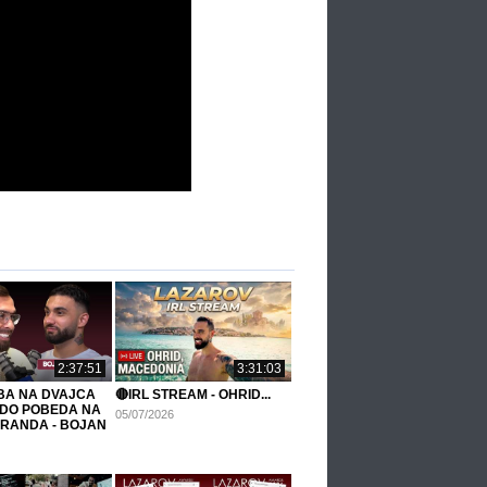
2:37:51
3:31:03
BA NA DVAJCA
🔴IRL STREAM - OHRID...
 DO POBEDA NA
05/07/2026
GRANDA - BOJAN