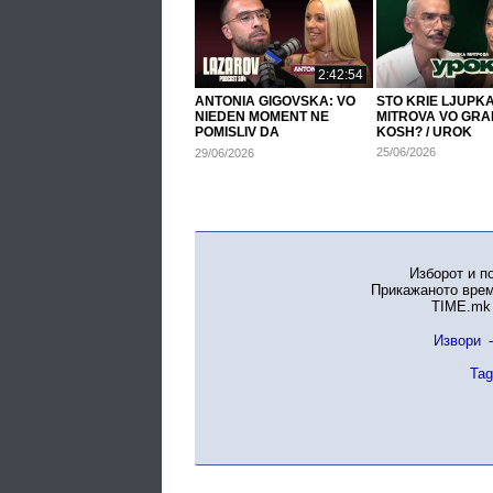
2:42:54
ANTONIA GIGOVSKA: VO
STO KRIE LJUPK
NIEDEN MOMENT NE
MITROVA VO GRA
POMISLIV DA
KOSH? / UROK
ABORTIRAM...
25/06/2026
29/06/2026
Изборот и п
Прикажаното врем
TIME.mk 
Извори
-
Tag