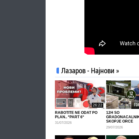
Лазаров - Најнови »
26:22
RABOTITE NE ODAT PO
12H SO
PLAN.. *PART 6*
GRADONACALNIK
SKOPJE ORCE
31/07/2026
GJORGIEVSKI!
29/07/2026