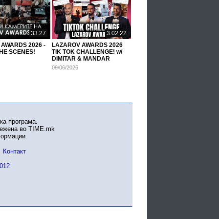
33:27
3:02:22
AWARDS 2026 -
LAZAROV AWARDS 2026
HE SCENES!
TIK TOK CHALLENGE! w/
DIMITAR & MANDAR
09/06/2026
ка програма.
вежена во TIME.mk
формации.
Контакт
012