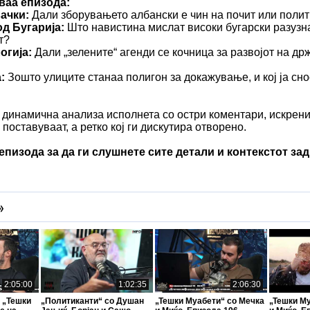
ваа епизода:
ачки:
Дали зборувањето албански е чин на почит или полит
д Бугарија:
Што навистина мислат високи бугарски разузна
т?
огија:
Дали „зелените“ агенди се кочница за развојот на д
:
Зошто улиците станаа полигон за докажување, и кој ја сно
 динамична анализа исполнета со остри коментари, искрени
поставуваат, а ретко кој ги дискутира отворено.
епизода за да ги слушнете сите детали и контекстот за
»
2:05:00
1:02:35
2:06:30
 „Тешки
„Политиканти“ со Душан
„Тешки Муабети“ со Мечка
„Тешки М