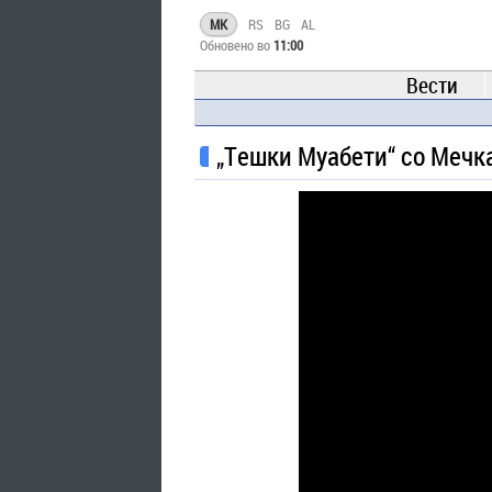
MK
RS
BG
AL
Обновено во
11:00
Вести
„Тешки Муабети“ со Мечка 