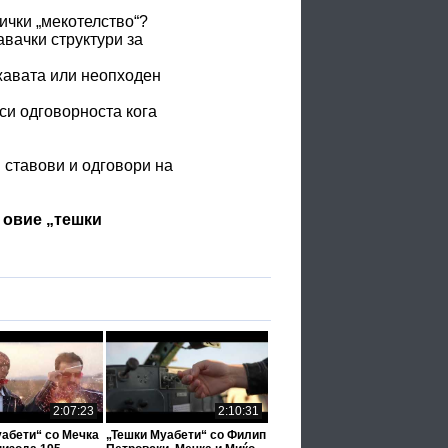
ички „мекотелство“?
вачки структури за
ржавата или неопходен
си одговорноста кога
 ставови и одговори на
д овие „тешки
2:07:23
2:10:31
уабети“ со Мечка
„Тешки Муабети“ со Филип