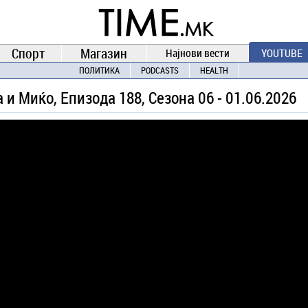
TIME.mk
ВЕСТИ
NEWS
Спорт
Магазин
Најнови вести
YOUTUBE
ПОЛИТИКА
PODCASTS
HEALTH
и Миќо, Eпизода 188, Сезона 06 - 01.06.2026