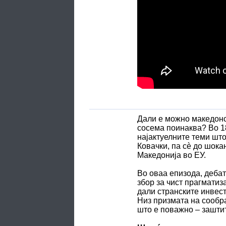
Дали е можно македонск
сосема поинаква? Во 18
најактуелните теми што
Ковачки, па сè до шока
Македонија во ЕУ.
Во оваа епизода, дебат
збор за чист прагматиз
дали странските инвес
Низ призмата на сообра
што е поважно – заштит