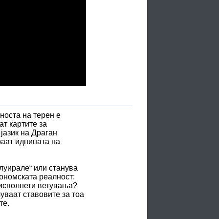
носта на терен е
ат картите за
 јазик на Драган
раат иднината на
луирале“ или станува
кономската реалност:
еисполнети ветувања?
уваат ставовите за тоа
те.