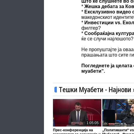
Што ќе слушнете во о
*
Жешка дебата за Ков
*
Ексклузивно видео о
македонскиот идентите
*
Инвестиции vs. Екол
филтер?
*
Сообраќајна култура
ќе се случи најлошото?
Не пропуштајте ја оваа
прашањата што сите ги 
Погледнете ја целата 
муабети“.
Тешки Муабети - Најнови 
1:05:05
Прес-конференција на
„Политиканти“ vs