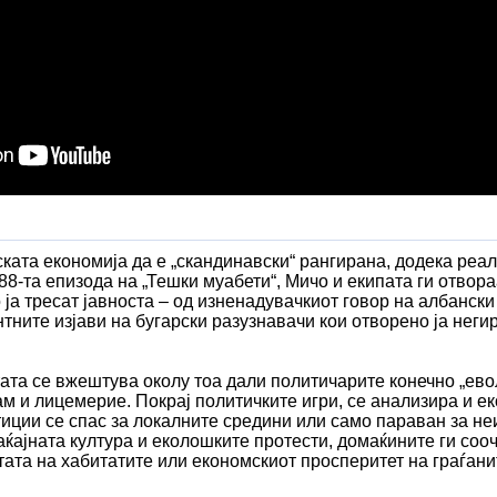
ата економија да е „скандинавски“ рангирана, додека реал
8-та епизода на „Тешки муабети“, Мичо и екипата ги отвора
 ја тресат јавноста – од изненадувачкиот говор на албански
нтните изјави на бугарски разузнавачи кои отворено ја неги
ата се вжештува околу тоа дали политичарите конечно „ево
ам и лицемерие. Покрај политичките игри, се анализира и е
тиции се спас за локалните средини или само параван за н
ќајната култура и еколошките протести, домаќините ги сооч
ата на хабитатите или економскиот просперитет на граѓани