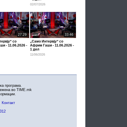
02/07/2026
27:29
33:46
ервју“ со
„Само Интервју“ со
и - 11.06.2026 -
Африм Гаши - 11.06.2026 -
1 дел
11/06/2026
ка програма.
вежена во TIME.mk
формации.
Контакт
012