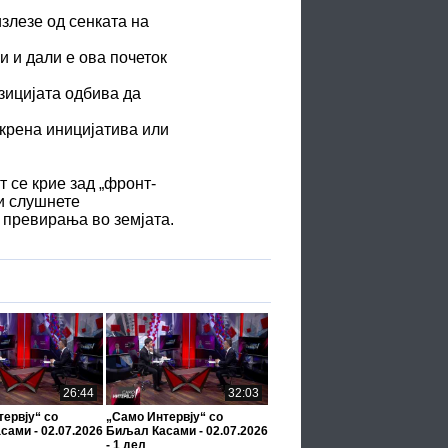
злезе од сенката на
 и дали е ова почеток
озицијата одбива да
крена иницијатива или
 се крие зад „фронт-
и слушнете
и превирања во земјата.
26:44
32:03
ервју“ со
„Само Интервју“ со
ами - 02.07.2026
Биљал Касами - 02.07.2026
- 1 дел