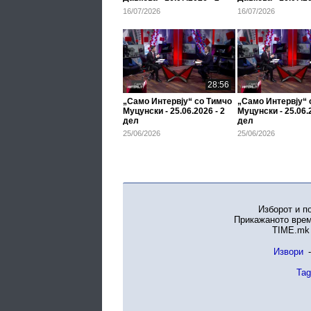
дел
дел
16/07/2026
16/07/2026
28:56
„Само Интервју“ со Тимчо
„Само Интервју“ 
Муцунски - 25.06.2026 - 2
Муцунски - 25.06.2
дел
дел
25/06/2026
25/06/2026
Изборот и п
Прикажаното врем
TIME.mk 
Извори
-
Tag