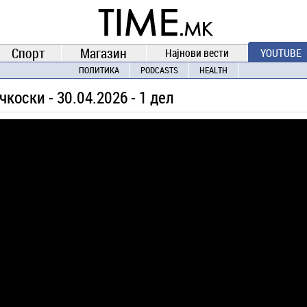
TIME.mk
ВЕСТИ
NEWS
Спорт
Магазин
Најнови вести
YOUTUBE
ПОЛИТИКА
PODCASTS
HEALTH
чкоски - 30.04.2026 - 1 дел