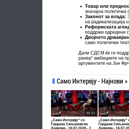
Товар или преднос
значајна политичка 
Законот за влада:
З
на радикализација 
Реформската аген
поддржи одредени с
Двојното државјан
само политички теа
Дали СДСМ ќе ги поддр
ранер“ амбициите на пр
аргументите на Јон Фрч
Само Интервју - Најнови »
30:23
„Само Интервју“ со
„Само Интервју“ 
Гордана Сиљановска
Гордана Сиљано
Давкова - 16.07.2026 - 2
Давкова - 16.07.20