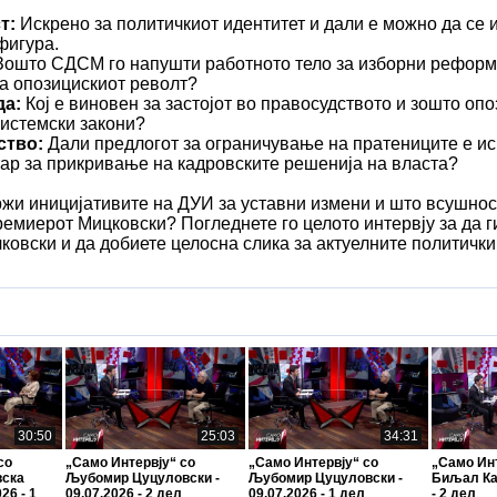
т:
Искрено за политичкиот идентитет и дали е можно да се и
фигура.
ошто СДСМ го напушти работното тело за изборни реформи
на опозицискиот револт?
да:
Кој е виновен за застојот во правосудството и зошто оп
истемски закони?
ство:
Дали предлогот за ограничување на пратениците е ис
тар за прикривање на кадровските решенија на власта?
жи иницијативите на ДУИ за уставни измени и што всушност
емиерот Мицковски? Погледнете го целото интервју за да г
ковски и да добиете целосна слика за актуелните политичк
30:50
25:03
34:31
со
„Само Интервју“ со
„Само Интервју“ со
„Само Инт
вска
Љубомир Цуцуловски -
Љубомир Цуцуловски -
Биљал Кас
26 - 1
09.07.2026 - 2 дел
09.07.2026 - 1 дел
- 2 дел