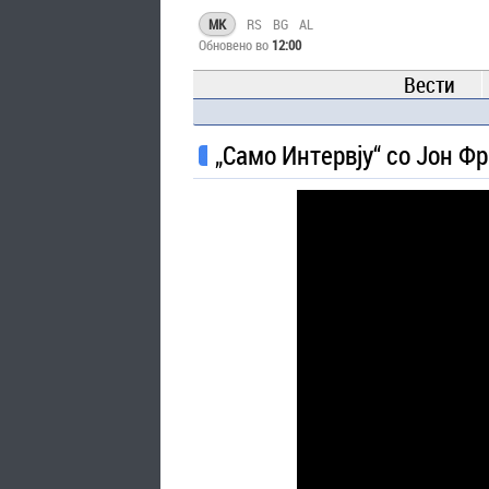
MK
RS
BG
AL
Обновено во
12:00
Вести
„Само Интервју“ со Јон Фр