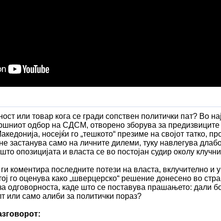
ост или товар кога се гради сопствен политички пат? Во нај
вршниот одбор на СДСМ, отворено зборува за предизвиците 
акедонија, носејќи го „тешкото“ презиме на својот татко,
не застанува само на личните дилеми, туку навлегува длабо
 што опозицијата и власта се во постојан судир околу клуч
ги коментира последните потези на власта, вклучително и 
тој го оценува како „шверцерско“ решение донесено во стра
за одговорноста, каде што се поставува прашањето: дали бо
т или само алиби за политички пораз?
азговорот: