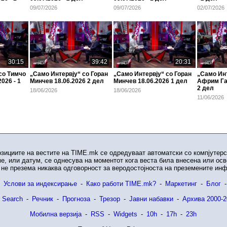
09/07/2026
09/07/2026
02/07/2026
30:15
39:42
20:31
со Тимчо
„Само Интервју“ со Горан
„Само Интервју“ со Горан
„Само Инт
026 - 1
Минчев 18.06.2026 2 дел
Минчев 18.06.2026 1 дел
Африм Гаш
2 дел
18/06/2026
18/06/2026
11/06/2026
озициите на вестите на TIME.mk се одредуваат автоматски со компјутерс
е, или датум, се однесува на моментот кога веста била внесена или ос
не презема никаква одговорност за веродостојноста на преземените ин
Услови за индексирање
-
Како работи TIME.mk?
-
Маркетинг
-
Блог
-
 Search
-
Речник
-
Прогноза
-
Трезор
-
Јавни набавки
-
Архива 2000-2
Мобилна верзија
-
RSS
-
Widgets
-
10h
-
17h
-
23h