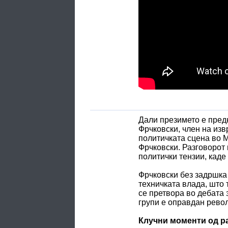
Дали презимето е предн
Фрчковски, член на из
политичката сцена во М
Фрчковски. Разговорот 
политички тензии, каде
Фрчковски без задршка 
техничката влада, што 
се претвора во дебата 
групи е оправдан револ
Клучни моменти од р