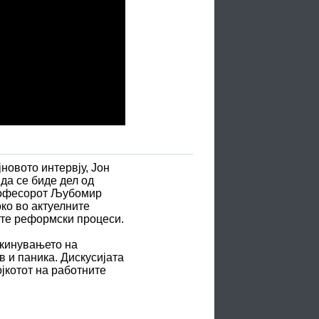
новото интервју, Јон
да се биде дел од
 професорот Љубомир
ко во актуелните
ните реформски процеси.
укинувањето на
в и паника. Дискусијата
јкотот на работните