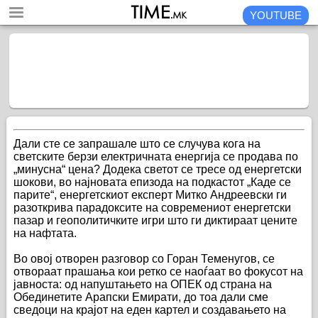
YOUTUBE
Дали сте се запрашале што се случува кога на
светските берзи електричната енергија се продава по
„минусна“ цена? Додека светот се тресе од енергетски
шокови, во најновата епизода на подкастот „Каде се
парите“, енергетскиот експерт Митко Андреевски ги
разоткрива парадоксите на современиот енергетски
пазар и геополитичките игри што ги диктираат цените
на нафтата.
Во овој отворен разговор со Горан Теменугов, се
отвораат прашања кои ретко се наоѓаат во фокусот на
јавноста: од напуштањето на ОПЕК од страна на
Обединетите Арапски Емирати, до тоа дали сме
сведоци на крајот на еден картел и создавањето на