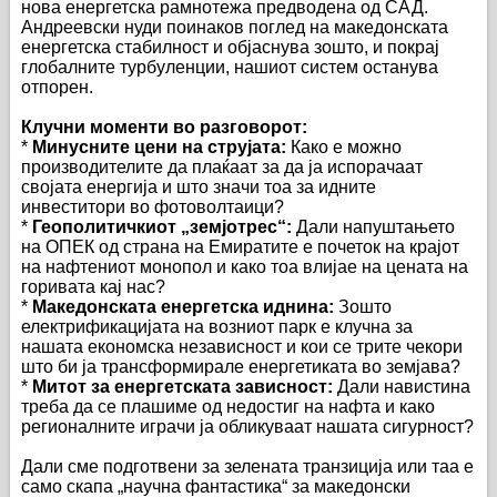
нова енергетска рамнотежа предводена од САД.
Андреевски нуди поинаков поглед на македонската
енергетска стабилност и објаснува зошто, и покрај
глобалните турбуленции, нашиот систем останува
отпорен.
Клучни моменти во разговорот:
*
Минусните цени на струјата:
Како е можно
производителите да плаќаат за да ја испорачаат
својата енергија и што значи тоа за идните
инвеститори во фотоволтаици?
*
Геополитичкиот „земјотрес“:
Дали напуштањето
на ОПЕК од страна на Емиратите е почеток на крајот
на нафтениот монопол и како тоа влијае на цената на
горивата кај нас?
*
Македонската енергетска иднина:
Зошто
електрификацијата на возниот парк е клучна за
нашата економска независност и кои се трите чекори
што би ја трансформирале енергетиката во земјава?
*
Митот за енергетската зависност:
Дали навистина
треба да се плашиме од недостиг на нафта и како
регионалните играчи ја обликуваат нашата сигурност?
Дали сме подготвени за зелената транзиција или таа е
само скапа „научна фантастика“ за македонски