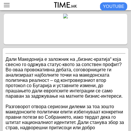
YOUTUBE
Дали Македонија е заложник на „бизнис-кратија“ која
свесно го одржува статус-квото за сопствен профит?
Во оваа провокативна дебата, соговорниците ги
анализираат најболните точки на македонската
политичка реалност – од контроверзниот втор
протокол со Бугарија и уставните измени, до
прашањето дали европските интеграции се само
параван за задржување на матните бизнис-интереси.
Разговорот отвора сериозни дилеми за тоа зошто
македонските политички елити избегнуваат конкретни
правни потези во Собранието, иако тврдат дека го
штитат националниот идентитет. Дали станува збор за
страв, надворешни притисоци или добро