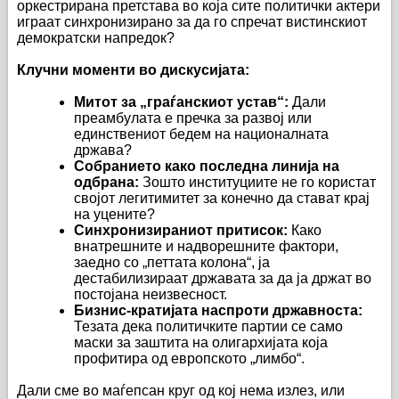
оркестрирана претстава во која сите политички актери
играат синхронизирано за да го спречат вистинскиот
демократски напредок?
Клучни моменти во дискусијата:
Митот за „граѓанскиот устав“:
Дали
преамбулата е пречка за развој или
единствениот бедем на националната
држава?
Собранието како последна линија на
одбрана:
Зошто институциите не го користат
својот легитимитет за конечно да стават крај
на уцените?
Синхронизираниот притисок:
Како
внатрешните и надворешните фактори,
заедно со „петтата колона“, ја
дестабилизираат државата за да ја држат во
постојана неизвесност.
Бизнис-кратијата наспроти државноста:
Тезата дека политичките партии се само
маски за заштита на олигархијата која
профитира од европското „лимбо“.
Дали сме во маѓепсан круг од кој нема излез, или