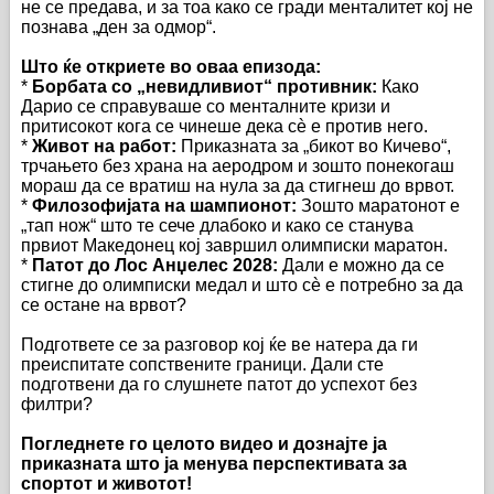
не се предава, и за тоа како се гради менталитет кој не
познава „ден за одмор“.
Што ќе откриете во оваа епизода:
*
Борбата со „невидливиот“ противник:
Како
Дарио се справуваше со менталните кризи и
притисокот кога се чинеше дека сè е против него.
*
Живот на работ:
Приказната за „бикот во Кичево“,
трчањето без храна на аеродром и зошто понекогаш
мораш да се вратиш на нула за да стигнеш до врвот.
*
Филозофијата на шампионот:
Зошто маратонот е
„тап нож“ што те сече длабоко и како се станува
првиот Македонец кој завршил олимписки маратон.
*
Патот до Лос Анџелес 2028:
Дали е можно да се
стигне до олимписки медал и што сè е потребно за да
се остане на врвот?
Подгответе се за разговор кој ќе ве натера да ги
преиспитате сопствените граници. Дали сте
подготвени да го слушнете патот до успехот без
филтри?
Погледнете го целото видео и дознајте ја
приказната што ја менува перспективата за
спортот и животот!