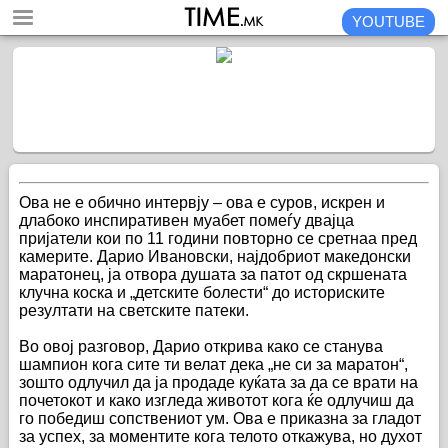
YOUTUBE
Ова не е обично интервју – ова е суров, искрен и
длабоко инспиративен муабет помеѓу двајца
пријатели кои по 11 години повторно се сретнаа пред
камерите. Дарио Ивановски, најдобриот македонски
маратонец, ја отвора душата за патот од скршената
клучна коска и „детските болести“ до историските
резултати на светските патеки.
Во овој разговор, Дарио открива како се станува
шампион кога сите ти велат дека „не си за маратон“,
зошто одлучил да ја продаде куќата за да се врати на
почетокот и како изгледа животот кога ќе одлучиш да
го победиш сопствениот ум. Ова е приказна за гладот
за успех, за моментите кога телото откажува, но духот