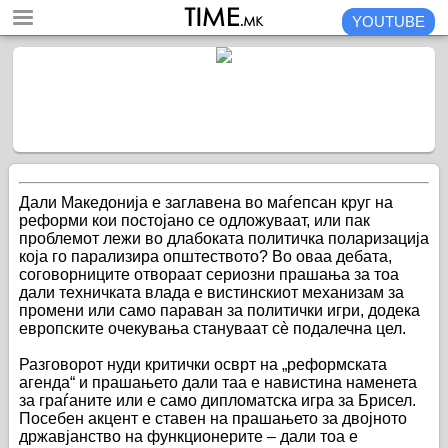
YOUTUBE
Дали Македонија е заглавена во маѓепсан круг на
реформи кои постојано се одложуваат, или пак
проблемот лежи во длабоката политичка поларизација
која го парализира општеството? Во оваа дебата,
соговорниците отвораат сериозни прашања за тоа
дали техничката влада е вистинскиот механизам за
промени или само параван за политички игри, додека
европските очекувања стануваат сè подалечна цел.
Разговорот нуди критички осврт на „реформската
агенда“ и прашањето дали таа е навистина наменета
за граѓаните или е само дипломатска игра за Брисел.
Посебен акцент е ставен на прашањето за двојното
државјанство на функционерите – дали тоа е