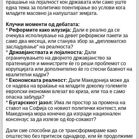
прашање на лојалност кон државата или само уште
една тема за политичко поентирање во услови кога
младите масовно ја напуштаат земјата.
Клучни моменти од дебатата:
*
Реформите како илузија:
Дали е реално да се
очекува исполнување на девет реформски пакети за
само два месеца, или станува збор за „дипломатско
засладување“ на реалноста?
*
Државјанствата и лојалноста:
Дали
ограничувањето на двојното државјанство за
пратениците и министрите ќе го реши проблемот со
корупцијата или дополнително ќе го стесни базенот на
квалитетни кадри?
*
Економската реалност:
Дали Македонија може да
се надева на враќање на младите доколку големите
европски економии влезат во криза, или тоа е само
опасна заблуда?
*
Бугарскиот јазол:
Има ли простор за промена на
ставот на Софија со новиот политички контекст, или
Македонија мора конечно да изгради национален
консензус за да излезе од ќор-сокакот?
Дали сме способни да се трансформираме како
општество без притисок однадвор, или ќе продолжиме