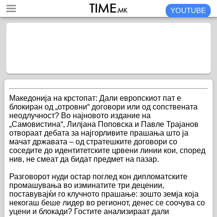
YOUTUBE
Македонија на крстопат: Дали европскиот пат е
блокиран од „отровни“ договори или од сопствената
неодлучност? Во најновото издание на
„Самовистина“, Лилјана Поповска и Павле Трајанов
отвораат дебата за најгорливите прашања што ја
мачат државата – од стратешките договори со
соседите до идентитетските црвени линии кои, според
нив, не смеат да бидат предмет на пазар.
Разговорот нуди остар поглед кон дипломатските
промашувања во изминатите три децении,
поставувајќи го клучното прашање: зошто земја која
некогаш беше лидер во регионот, денес се соочува со
уцени и блокади? Гостите анализираат дали