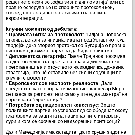
решението лежи во „офанзивна дипломатија“ или во
правно оспорување на спорните протоколи кои,
според нив, се директен кочничар на нашите
евроинтеграции.
Клучни моменти од дебатата:
*
Правната битка за протоколот:
Лилјана Поповска
открива детали за иницијативата пред Уставниот суд,
тврдејќи дека вториот протокол со Бугарија е правно
ништовен документ кој мора да биде поништен.
*
Дипломатска летаргија:
Павле Трајанов посочува
на долгогодишната пракса на празни дипломатски
претставништва и отсуството на заедничка државна
стратегија, што нè оставило без силни сојузници во
клучните моменти.
*
Европскиот сон наспроти реалноста:
Дали
предлозите како оној на германскиот канцелар Мерц
се шанса за регионот или само уште една „мантра“ на
европската бирократија?
*
Потребата од национален консензус:
Зошто
политичките партии не успеваат да се обединат околу
платформа за заштита на националните интереси,
дури и кога се соочени со надворешни притисоци?
Дали Македонија има капацитет да го сруши ѕидот на