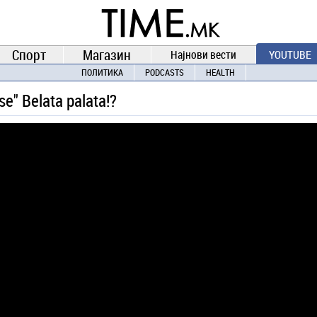
TIME.mk
ВЕСТИ
NEWS
Спорт
Магазин
Најнови вести
YOUTUBE
ПОЛИТИКА
PODCASTS
HEALTH
e" Belata palata!?