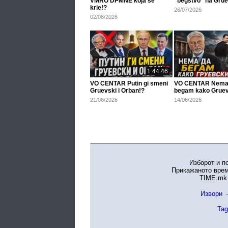
VMRO DPMNE koja se
"begstvo" na Grue
krie!?
26/07/2026
02/08/2026
1:44:46
VO CENTAR Putin gi smeni
VO CENTAR Nema
Gruevski i Orban!?
begam kako Gruev
21/06/2026
14/06/2026
Изборот и п
Прикажаното врем
TIME.mk 
Извори
-
Tag