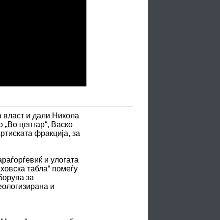
а власт и дали Никола
 „Во центар“, Васко
ртиската фракција, за
араѓорѓевиќ и улогата
аховска табла“ помеѓу
борува за
деологизирана и