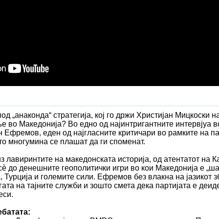
 „анаконда“ стратегија, кој го држи Христијан Мицкоски н
е во Македонија? Во едно од најинтригантните интервјуа во
 Ефремов, еден од најгласните критичари во рамките на па
то многумина се плашат да ги споменат.
з лавиринтите на македонската историја, од атентатот на К
сè до денешните геополитички игри во кои Македонија е „ш
а, Турција и големите сили. Ефремов без влакна на јазикот з
гата на тајните служби и зошто смета дека партијата е деи
еси.
ебатата: