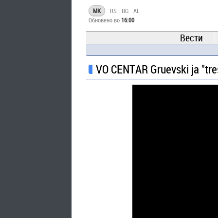
MK
RS
BG
AL
Обновено во
16:00
Вести
VO CENTAR Gruevski ja "tres