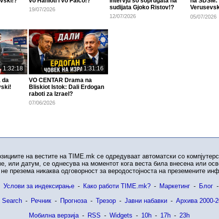
vski!?
vo Hanioti i vo Palco!?
intervju so soprugata na
na SDSM: 
sudijata Gjoko Ristov!?
Verusevsk
19/07/2026
opozicija?
12/07/2026
05/07/2026
1:32:18
1:31:16
 da
VO CENTAR Drama na
ski!
Bliskiot Istok: Dali Erdogan
raboti za Izrael?
07/06/2026
озициите на вестите на TIME.mk се одредуваат автоматски со компјутерс
е, или датум, се однесува на моментот кога веста била внесена или ос
не презема никаква одговорност за веродостојноста на преземените ин
Услови за индексирање
-
Како работи TIME.mk?
-
Маркетинг
-
Блог
-
 Search
-
Речник
-
Прогноза
-
Трезор
-
Јавни набавки
-
Архива 2000-2
Мобилна верзија
-
RSS
-
Widgets
-
10h
-
17h
-
23h