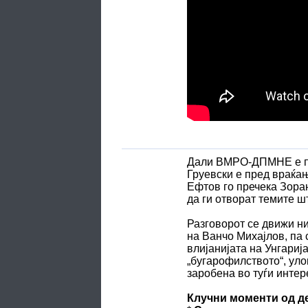
Дали ВМРО-ДПМНЕ е под
Груевски е пред враќањ
Ефтов го пречека Зоран
да ги отворат темите ш
Разговорот се движи ни
на Ванчо Михајлов, па 
влијанијата на Унгариј
„бугарофилството“, уло
заробена во туѓи интер
Клучни моменти од д