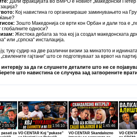
ите:
Дали фракцијата во ВМРО е новиот „македонски Петер
зација?
твото:
Кој навистина го организираше заминувањето на Гру
аќање?
тисок:
Зошто Македонија се врти кон Орбан и дали тоа е „п
т глобалните односи?
изам:
Жестока дебата за тоа кој ја создал македонската др
ка“ или „српска“ инсталација.
ју, туку судир на две различни визии за минатото и иднинат
„свилените гајтани“ што се подготвуваат за врвот на парти
 интервју за да ги слушнете деталите што не се појаву
берете што навистина се случува зад затворените врати
2:05:50
1:56:10
1:45:46
pasati za
VO CENTAR Koj "pukase"
VO CENTAR Skandalozno
VO CENTAR