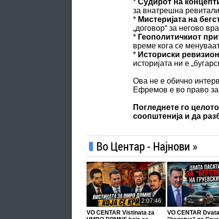
*
Судирот на концепт
за внатрешна ревитали
*
Мистеријата на бегс
„договор“ за негово вр
*
Геополитичкиот при
време кога се менуваа
*
Историски ревизион
историјата ни е „бугарс
Ова не е обично интерв
Ефремов е во право за 
Погледнете го целото
соопштенија и да раз
Во Центар - Најнови »
2:07:46
VO CENTAR Vistinata za
VO CENTAR Dvata 