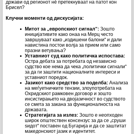
држави од регионот нè претекнуваат на патот кон
Брисел?
Клучни моменти од дискусијата:
Митот за „европскиот сигнал“:
Зошто
иницијативите како онаа на Мерц често
завршуваат како „издишени балони“ и дали
навистина постои волја за прием или само
празни ветувања?
Уставниот суд како политичка испостава:
Остра дебата за потребата од независно
судство кое нема да чека „политички сигнали“
за да ги заштити националните интереси и
уставниот поредок.
Јазикот како средство за поделба:
Анализа
на меѓуетничките тензии, злоупотребата на
Охридскиот рамковен договор и зошто
инсистирањето на двојазичност во судството
се смета за закана за функционалноста на
државата.
Стратегијата за излез:
Зошто е неопходен
широк општествен консензус за да се „сруши
ѕидот“ поставен од Бугарија и да се заштитат
македонскиот јазик и идентитет.