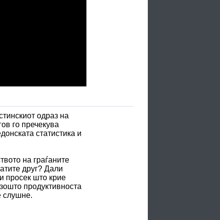
стинскиот одраз на
гов го пречекува
едонската статистика и
твото на граѓаните
катите друг? Дали
и просек што крие
 зошто продуктивноста
е слушне.