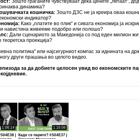
ост:
Зошто граѓаните чувствуваат дека цените „летаат“, до
поинаква динамика?
рошувачката кошничка:
Зошто ДЗС не ја креира оваа кошни
економски индикатор?
ономија:
Како „платите во плик“ и сивата економија ја искри
ли навистина живееме подобро или полошо?
пс:
Дали сценариото за Македонија со под еден милион жит
 теоретска проекција?
невна политика“ или најсигурниот компас за иднината на др
многу други прашања во целото видео.
 епизода за да добиете целосен увид во економските п
којдневие.
1:06:14
1:16:06
#S04E38 |
Каде се парите? #S04E37 |