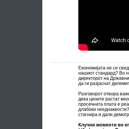
Економијата не се свед
нашиот стандард? Во но
директорот на Државнио
да ги разјаснат дилемит
Разговорот отвора важ
дека цените растат мно
просечната плата е реа
длабоки нееднаквости? 
стагнира и дали демог
Клучни моменти во е