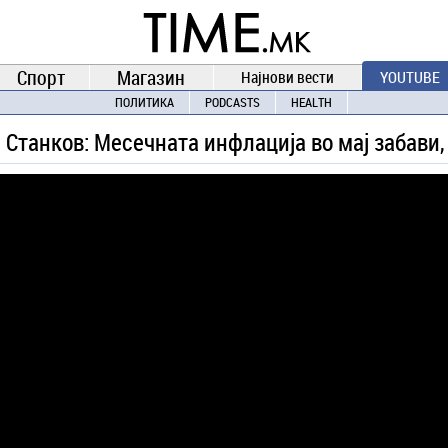
TIME.mk
ВЕСТИ
NEWS
Спорт
Магазин
Најнови вести
YOUTUBE
ПОЛИТИКА
PODCASTS
HEALTH
 Станков: Месечната инфлација во мај забави, 