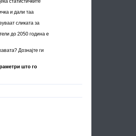
дека статистичките
чка и дали таа
вуваат сликата за
ели до 2050 година е
жавата? Дознајте ги
араметри што го