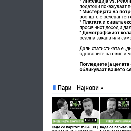
*
Инфлација vs. Реалн
податоци покажуваат 
*
Мистеријата на пот
воопшто е релевантен 
*
Платата и сивата ек
просечниот доход и да
*
Демографскиот кола
реална закана или само
Дали статистиката е „д
одговорите на овие и 
Погледнете ја целата
обликуваат вашето се
Пари - Најнови »
1:20:01
Каде се парите? #S04E39 |
Каде се парите? 