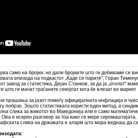
ува само на бројки, но дали бројките што ги добиваме се ви
вата епизода на подкастот „Каде се парите“, Горан Темену
т завод за статистика, Дејан Станков, за да ја „оголат“ мак
е што ги мачат граѓаните секојпат кога ќе влезат во маркет.
ни прашања за јазот помеѓу официјалната инфлација и чувс
гу побрзо. Зошто статистиката користи еден метод, а синди
лна слика за животот во Македонија или е само математичк
Ова е искрен разговор за тоа како се мери сиромаштијата,
рафската слика на државата е аларм што мора веднаш да с
пизодата: