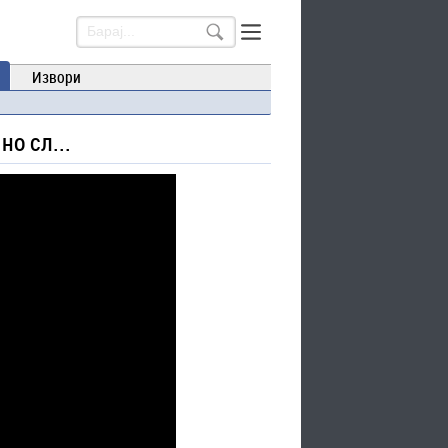
Извори
но сл...