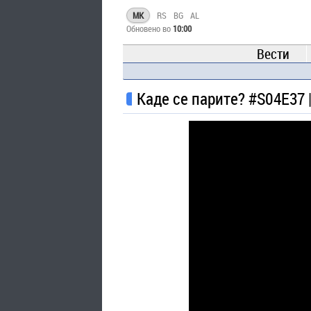
MK
RS
BG
AL
Обновено во
10:00
Вести
Каде се парите? #S04E37 |