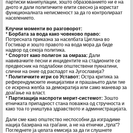
партиски манипулации, зошто образованието ни е на
дното и дали политичките елити свесно ја користат
функционалната неписменост за да го контролираат
населението.
Клучни моменти во разговорот:
*
Борбата за вода како човеково право:
Потресната приказна за населбата Циглана во
Гостивар и зошто правото на вода мора да биде
надвор од секоја политика.
*
Спортот како полигон за омраза:
Дали
навивачките песни и инцидентите на стадионите се
предвесник на подлабоки општествени пукнатини,
слични на оние од распадот на Југославија?
*
Политичките игри со Уставот:
Остра критика за
референдумските иницијативи и прашањето дали тие
се искрена желба за демократија или само маневар за
доаѓање на власт.
*
Партизација наспроти мерит-системот:
Зошто
етничката припадност стана поважна од стручноста и
како тоа го уништува здравството и администрацијата.
Дали сме како општество неспособни да изградиме
нација базирана на граѓани, а не на етнички „трла“?
Погледнете ја целата емисија за да ги слушнете