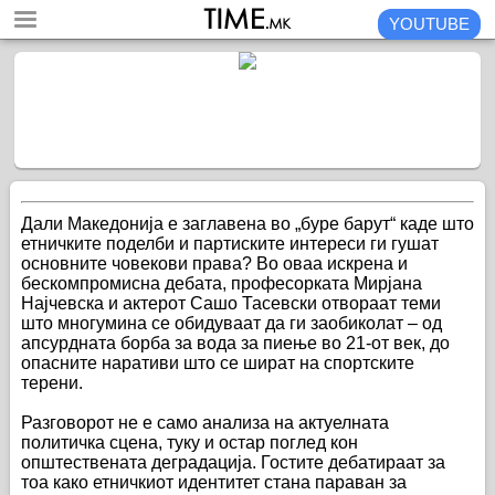
YOUTUBE
Дали Македонија е заглавена во „буре барут“ каде што
етничките поделби и партиските интереси ги гушат
основните човекови права? Во оваа искрена и
бескомпромисна дебата, професорката Мирјана
Најчевска и актерот Сашо Тасевски отвораат теми
што многумина се обидуваат да ги заобиколат – од
апсурдната борба за вода за пиење во 21-от век, до
опасните наративи што се шират на спортските
терени.
Разговорот не е само анализа на актуелната
политичка сцена, туку и остар поглед кон
општествената деградација. Гостите дебатираат за
тоа како етничкиот идентитет стана параван за