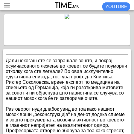
YOUTUBE
Дали некогаш сте се запрашале зошто, и покрај
осумчасовното лежење во кревет, се будите поуморни
отколку кога сте легнале? Во оваа исклучително
едукативна епизода, гостува проф. д-р Книгиња
Риктер Соколовска, врвен експерт по медицина на
спиењето од Германија, која ги разоткрива митовите
за сонот и ни објаснува што навистина се случува со
нашиот мозок кога ќе ги затвориме очите.
Разговорот нуди длабок увид во тоа како нашиот
мозок врши „реконструкција“ на денот додека спиеме
и зошто прекумерната мозочна активност во креветот
е главниот непријател на квалитетниот одмор.
Професорката отворено зборува за тоа како стресот,