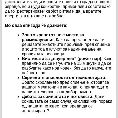
дигиталните уреди и лошите навики го крадат нашето
здравје, но и нуди конкретни, применливи совети како
да го „рестартирате“ својот ритам и да ја вратите
енергијата што ви е потребна.
Во оваа епизода ќе дознаете:
Зошто креветот не е место за
размислување:
Како да престанете да ги
решавате животните проблеми пред спиење
и зошто тоа е клучот за надминување на
хроничната несоница.
Вистината за „пауер-неп“ (power nap):
Како
правилно да се изгубите на 15 минути и да се
разбудите како нов човек, без да го нарушите
ноќниот сон.
Скриените опасности од технологијата:
Зошто скролањето пред спиење е „отров“ за
вашиот мелатонин и како да го прилагодите
вашиот телефон за подобар одмор.
Дебата за соништата и потсвеста:
Дали
соништата се само случајни слики или пораки
од нашата потсвест кои вреди да се
анализираат?