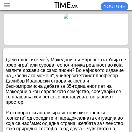
YOUTUBE
Дали односите меѓу Македонија и Европската Унија се
„фер игра“ или сурова геополитичка реалност во која
малите држави се само пиони? Во најновото издание
на „Заспи ако можеш“, универзитетскиот професор
Далибор Ивановски отвора искрена и
бескомпромисна дебата за 35-годишниот пат на
Македонија кон европското семејство, соочувајќи се
со прашања кои ретко се поставуваат во јавниот
простор.
Разговорот ги анализира историските грешки,
„сопките“ од соседите и парадоксалната ситуација во
која се наоѓаме: од една страна, желбата за членство
како природна состојба, а од друга – чувството на