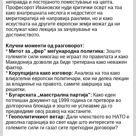
неправда и постојаното поместување на целта.
Професорот Ивановски нуди критички осврт на тоа
како внатрешната неслога и недостигот на
меритократија нè направија ранливи, но и како
искуствата на другите европски земји можат да ни
послужат како лекција за зачувување на
достоинството.
Клучни моменти од разговорот:
*
Митот за „фер“ меѓународна политика:
Зошто
големите сили никогаш не играат по правилата и како
Македонија дозволи да биде третирана како неважен
фактор.
*
Корупцијата како изговор:
Анализа на тоа како
влијателни европски политичари, кои ни делеа лекции
за владеење на правото, самите завршија зад
решетки.
*
Бугарската „маестрална партија“:
Како еден
потпишан документ од 1999 година се претвори во
долгорочна блокада и зошто не успеавме да го
предвидиме овој развој на настаните.
*
Геополитичкиот ветар:
Дали членството во НАТО е
доволна гаранција во свет каде што интересите на
големите сили ги газат сите претходни договори?