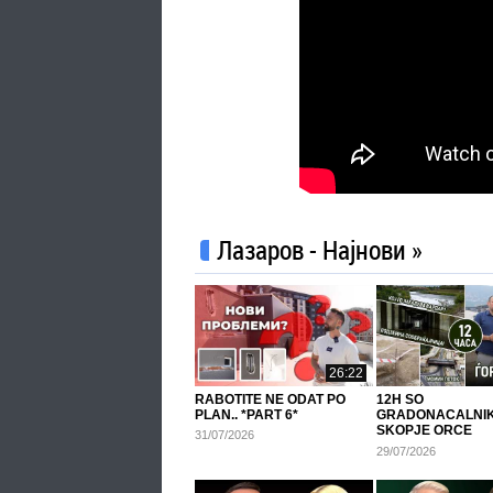
Лазаров - Најнови »
26:22
RABOTITE NE ODAT PO
12H SO
PLAN.. *PART 6*
GRADONACALNIK
SKOPJE ORCE
31/07/2026
GJORGIEVSKI!
29/07/2026