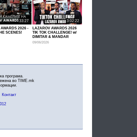
33:27
3:02:22
AWARDS 2026 -
LAZAROV AWARDS 2026
HE SCENES!
TIK TOK CHALLENGE! w/
DIMITAR & MANDAR
09/06/2026
ка програма.
вежена во TIME.mk
формации.
Контакт
012