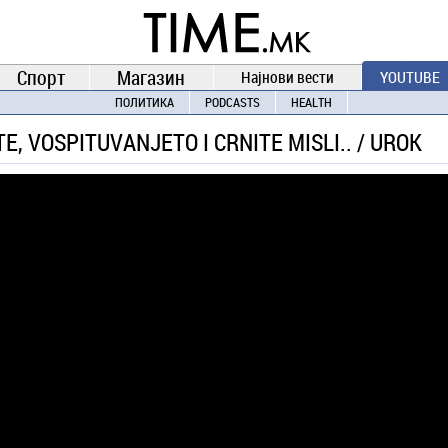
TIME.mk
ВЕСТИ
NEWS
Спорт
Магазин
Најнови вести
YOUTUBE
ПОЛИТИКА
PODCASTS
HEALTH
E, VOSPITUVANJETO I CRNITE MISLI.. / UROK