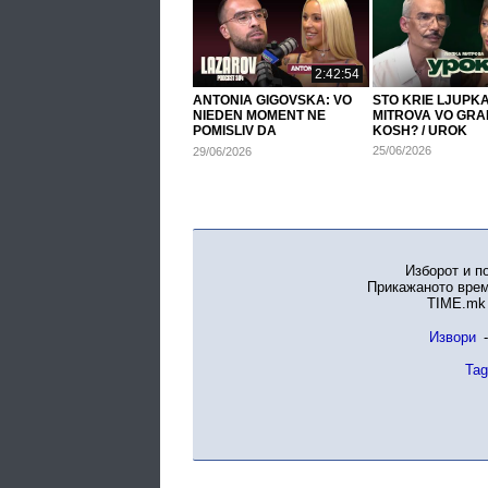
2:42:54
ANTONIA GIGOVSKA: VO
STO KRIE LJUPK
NIEDEN MOMENT NE
MITROVA VO GRA
POMISLIV DA
KOSH? / UROK
ABORTIRAM...
25/06/2026
29/06/2026
Изборот и п
Прикажаното врем
TIME.mk 
Извори
-
Tag