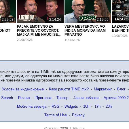
2:29:53
2:14:24
2:19:55
A
PAJAK EMOTIVNO ZA
VERA MESTEROVIC: VO
LAZAROV 
DNIOT
PRECKITE VO GOVOROT:
INDIJA MORAV DA IMAM
BEHIND T
MAJKA MI ME NAUCI SE...
PRIVATNO
10/06/2026
OBEZBEDUVANJE..
22/06/2026
11/06/2026
озициите на вестите на TIME.mk се одредуваат автоматски со компјутерс
е, или датум, се однесува на моментот кога веста била внесена или ос
не презема никаква одговорност за веродостојноста на преземените ин
Услови за индексирање
-
Како работи TIME.mk?
-
Маркетинг
-
Блог
-
 Search
-
Речник
-
Прогноза
-
Трезор
-
Јавни набавки
-
Архива 2000-2
Мобилна верзија
-
RSS
-
Widgets
-
10h
-
17h
-
23h
Terms of Use
-
Privacy
© 2008 - 2026 TIME.mk