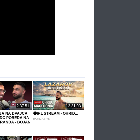
2:37:51
3:31:03
BA NA DVAJCA
🔴IRL STREAM - OHRID...
 DO POBEDA NA
05/07/2026
GRANDA - BOJAN