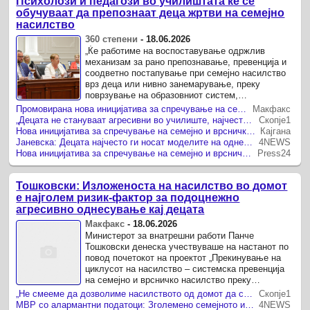
Психолози и педагози во училиштата ќе се
обучуваат да препознаат деца жртви на семејно
насилство
360 степени
-
18.06.2026
„Ќе работиме на воспоставување одржлив
механизам за рано препознавање, превенција и
соодветно постапување при семејно насилство
врз деца или нивно занемарување, преку
поврзување на образовниот систем,
институциите и семејствата во заедничка мрежа
Промовирана нова иницијатива за спречување на семејно и врсничко насилство преку образовниот систем
Макфакс
за заштита и поддршка“, рече ...
„Децата не стануваат агресивни во училиште, најчесто агресијата ја носат од дома“, вели Јаневска
Скопје1
Нова иницијатива за спречување на семејно и врсничко насилство преку образовниот систем
Кајгана
Јаневска: Децата најчесто ги носат моделите на однесување од дома
4NEWS
Нова иницијатива за спречување на семејно и врсничко насилство преку образовниот систем
Press24
Тошковски: Изложеноста на насилство во домот
е најголем ризик-фактор за подоцнежно
агресивно однесување кај децата
Макфакс
-
18.06.2026
Министерот за внатрешни работи Панче
Тошковски денеска учествуваше на настанот по
повод почетокот на проектот „Прекинување на
циклусот на насилство – системска превенција
на семејно и врсничко насилство преку
образовниот систем“, организиран во Владата на
„Не смееме да дозволиме насилството од домот да се пресели во училиштата“, вели Тошковски
Скопје1
Република Северна ...
МВР со алармантни податоци: Зголемено семејното и врсничкото насилство кај децата
4NEWS