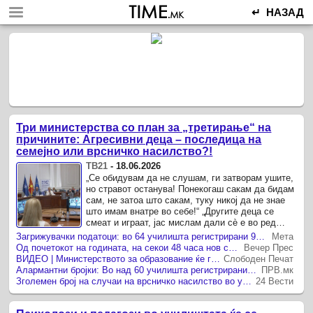
↵ НАЗАД
Три министерства со план за „третирање“ на
причините: Агресивни деца – последица на
семејно или врсничко насилство?!
ТВ21
-
18.06.2026
„Се обидувам да не слушам, ги затворам ушите,
но стравот останува! Понекогаш сакам да бидам
сам, не затоа што сакам, туку никој да не знае
што имам внатре во себе!“ „Другите деца се
смеат и играат, јас мислам дали сè е во ред
дома!“ Со овие пораки започна
Загрижувачки податоци: во 64 училишта регистрирани 93 случаи на врсничко насилство, децата агресијата ја носат од дома
Мета
меѓуминистерската ...
Од почетокот на годината, на секои 48 часа нов случај на насилство меѓу ученици
Вечер Прес
ВИДЕО | Министерството за образование ќе ги обучува психолозите, педагозите и социјалните работници како да спречуваат насилство во училиштата
Слободен Печат
Алармантни бројки: Во над 60 училишта регистрирани случаи на врсничко насилство!
ПРВ.мк
Зголемен број на случаи на врсничко насилство во училиштата
24 Вести