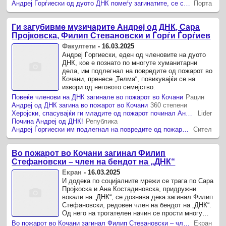
Андреј Ѓорѓиески од дуото ДНК помеѓу загинатите, се спасил но се вратил да спасува девојчиња!
Порта
Ги загубивме музичарите Андреј од ДНК, Сара
Пројковска, Филип Стевановски и Ѓорѓи Ѓорѓиев
Факултети
-
16.03.2025
Андреј Ѓоргиески, еден од членовите на дуото
ДНК, кое е познато по многуте хуманитарни
дела, им подлегнал на повредите од пожарот во
Кочани, пренесе „Телма“, повикувајќи се на
извори од неговото семејство.
Повеќе членови на ДНК загинале во пожарот во Кочани
Рацин
Андреј од ДНК загина во пожарот во Кочани
360 степени
Херојски, спасувајќи ги младите од пожарот починал Андреј од „ДНК“
Lider
Почина Андреј од ДНК!
Република
Андреј Ѓоргиески им подлегнал на повредите од пожарот во Кочани
Сител
Во пожарот во Кочани загинал Филип
Стефановски – член на бендот на „ДНК“
Екран
-
16.03.2025
И додека по социјалните мрежи се трага по Сара
Пројкоска и Ана Костадиновска, придружни
вокали на „ДНК“, се дознава дека загинал Филип
Стефановски, редовен член на бендот на „ДНК“.
Од него на трогателен начин се прости многу
добриот пријател Ѓоко ...
Во пожарот во Кочани загинал Филип Стевановски – член на бендот на „ДНК“
Екран