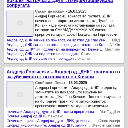
вокалот на групата „ДНК“, го идентификувала
сопругата
Сакам да кажам
-
16.03.2025
Андреј Ѓорѓиески, вокалот во групата „ДНК“,
почина во пожарот во дискотеката „Пулс“ во
Кочани каде ноќеска настапуваше со групата,
потврди за САКАМДАКАЖАМ.МК близок
пријател на музичарот. Пријател на Ѓоргиевски
вели дека сопругата Наталија го ...
Андреј од ДНК загина во пожарот, се вратил да спасува деца кои биле на концертот
МКД
Андреј од ДНК загина во пожарот во дискотеката во Кочани
А1 On
Андреј од „ДНК“ им подлегнал на повредите: Повеќе познати Македонци загинаа во Кочани
Мастило
Андреј од ДНК им подлегна на повредите
Локално
Андреј од ДНК сѐ уште не е пронајден
Локално
Андреја Ѓорѓиески – Андреј од „ДНК“ трагично го
загуби животот во пожарот во Кочани
Слободен Печат
-
16.03.2025
Андреја Ѓорѓиески – Андреј од „ДНК“ е еден од
загинатите во пожарот што избувна во
дикотеката „Пулс“ во Кочани. Познатиот музичар
на 43 години трагично го загуби животот,
пренесуваат повеќе македонски медиуми.
Почина и Андреј од дуото ДНК, голем пријател на спортот и автор на една од навивачките химни за Македонија
МакФудбал
Почина Андреј од ДНК
Макфакс
Почина и пејачот Андреј од дуото ДНК, jа испеа една од навивачките химни за фудбалското ЕП
Спортманија
Според информациите, Андреј од ДНК загина во пожарот: Се обидувал да им помогне на гостите...
Женски магазин