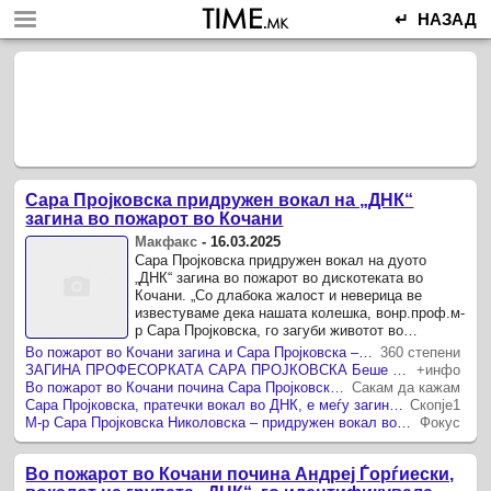
↵ НАЗАД
Сара Пројковска придружен вокал на „ДНК“
загина во пожарот во Кочани
Макфакс
-
16.03.2025
Сара Пројковска придружен вокал на дуото
„ДНК“ загина во пожарот во дискотеката во
Кочани. „Со длабока жалост и неверица ве
известуваме дека нашата колешка, вонр.проф.м-
р Сара Пројковска, го загуби животот во
невидената трагедија во Кочани.
Во пожарот во Кочани загина и Сара Пројковска – професорка на ФМУ и придружен вокал на групата ДНК
360 степени
ЗАГИНА ПРОФЕСОРКАТА САРА ПРОЈКОВСКА Беше придружен вокал на бендот ДНК
+инфо
Во пожарот во Кочани почина Сара Пројковска, професорka на ФМУ и придружен вокал на „ДНК“
Сакам да кажам
Сара Пројковска, пратечки вокал во ДНК, е меѓу загинатите во кочанската дискотека
Скопје1
М-р Сара Пројковска Николовска – придружен вокал во ДНК е меѓу загинатите во трагедијата во Кочани
Фокус
Во пожарот во Кочани почина Андреј Ѓорѓиески,