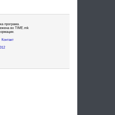
ка програма.
вежена во TIME.mk
формации.
Контакт
012