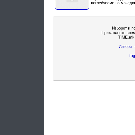
погребуваме на македон
Изборот и п
Прикажаното врем
TIME.mk 
Извори
-
Tag