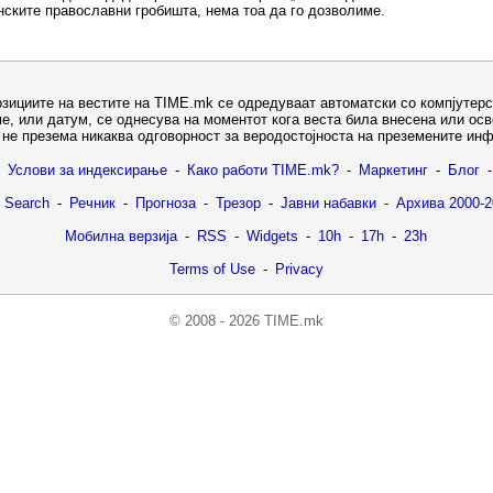
ските православни гробишта, нема тоа да го дозволиме.
озициите на вестите на TIME.mk се одредуваат автоматски со компјутерс
е, или датум, се однесува на моментот кога веста била внесена или ос
не презема никаква одговорност за веродостојноста на преземените ин
Услови за индексирање
-
Како работи TIME.mk?
-
Маркетинг
-
Блог
-
 Search
-
Речник
-
Прогноза
-
Трезор
-
Јавни набавки
-
Архива 2000-2
Мобилна верзија
-
RSS
-
Widgets
-
10h
-
17h
-
23h
Terms of Use
-
Privacy
© 2008 - 2026 TIME.mk