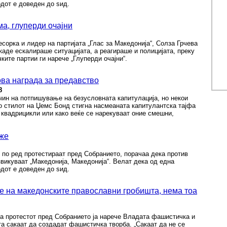
дот е доведен до ѕид.
ма, глуперди очајни
сорка и лидер на партијата „Глас за Македонија“, Солза Грчева
каде ескалираше ситуацијата, а реагираше и полицијата, преку
ките партии ги нарече „Глуперди очајни“.
а награда за предавство
8
чин на потпишување на безусловната капитулација, но некои
о стилот на Џемс Бонд стигна насмеаната капитулантска тајфа
 квадрицикли или како веќе се нарекуваат оние смешни,
оже
н по ред протестираат пред Собранието, порачаа дека против
звикуваат „Македонија, Македонија“. Велат дека од една
дот е доведен до ѕид.
ме на македонските православни гробишта, нема тоа
на протестот пред Собранието ја нарече Владата фашистичка и
а сакаат да создадат фашистичка творба. „Сакаат да не се