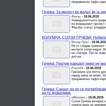
предавничка тајфа наро
Грчева: За милост ќе молат, ќе ја не
Фокус
-
18.06.2018
Универзитетската профе
по вчерашниот протест 
Фејсбук статус владејач
КОЛУМНА, СОЛЗА ГРЧЕВА: Нобелов
Вечер Прес
-
18.06.201
Не го гледав срамниот 
инсерти сепак видов. В
на глисери. После оние
детски…
Грчева: Против народот никој не м
Press24
-
18.06.2018
Граѓаните кои петти де
народ никој не може. И
предавничка тајфа наро
Грчева: Сакаат да не се погребува
да го дозволиме
еМагазин
-
18.06.2018
Солза Грчева вечерва 
порача дека од држават