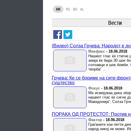
MK
RS
BG
AL
Вести
(Видео) Солза Грчева: Народот е д
Макфакс
-
18.06.2018
Нашиот глас ќе стигне 
земја ќе биде.30 шок б
солзавци и шок бомби. 
творба“ ...
Грчева: Ќе се бориме на сите фронт
суштество
Фокус
-
18.06.2018
Ме исмејуваа дека збору
нашиот глас ќе сигне д
Македонија“, Солза Грч
ПОРАКА ОД ПРОТЕСТОТ: Против на
Фактор
-
18.06.2018
Граѓаните кои петти де
народ никој не може. И