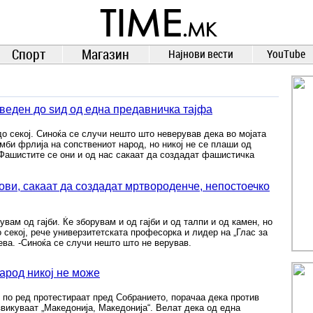
TIME.mk
ВЕСТИ
NEWS
Спорт
Магазин
Најнови вести
YouTube
оведен до ѕид од една предавничка тајфа
до секој. Синоќа се случи нешто што неверував дека во мојата
омби фрлија на сопствениот народ, но никој не се плаши од
Фашистите се они и од нас сакаат да создадат фашистичка
ови, сакаат да создадат мртвороденче, непостоечко
вам од гајби. Ќе зборувам и од гајби и од талпи и од камен, но
о секој, рече универзитетската професорка и лидер на „Глас за
ева. -Синоќа се случи нешто што не верував.
род никој не може
н по ред протестираат пред Собранието, порачаа дека против
звикуваат „Македонија, Македонија“. Велат дека од една