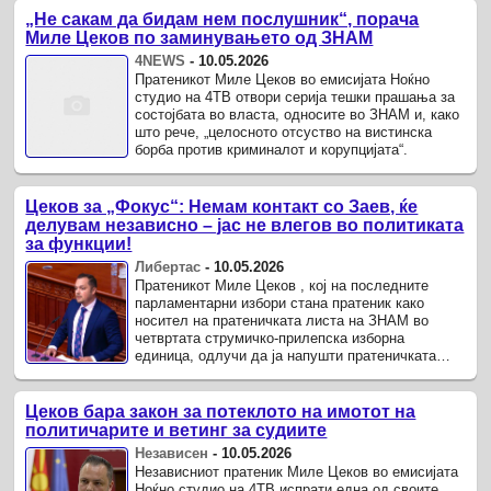
„Не сакам да бидам нем послушник“, порача
Миле Цеков по заминувањето од ЗНАМ
4NEWS
-
10.05.2026
Пратеникот Миле Цеков во емисијата Ноќно
студио на 4ТВ отвори серија тешки прашања за
состојбата во власта, односите во ЗНАМ и, како
што рече, „целосното отсуство на вистинска
борба против криминалот и корупцијата“.
Цеков за „Фокус“: Немам контакт со Заев, ќе
делувам независно – јас не влегов во политиката
за функции!
Либертас
-
10.05.2026
Пратеникот Миле Цеков , кој на последните
парламентарни избори стана пратеник како
носител на пратеничката листа на ЗНАМ во
четвртата струмичко-прилепска изборна
единица, одлучи да ја напушти пратеничката
група на ЗНАМ, а со тоа и парламентарното ...
Цеков бара закон за потеклото на имотот на
политичарите и ветинг за судиите
Независен
-
10.05.2026
Независниот пратеник Миле Цеков во емисијата
Ноќно студио на 4ТВ испрати една од своите