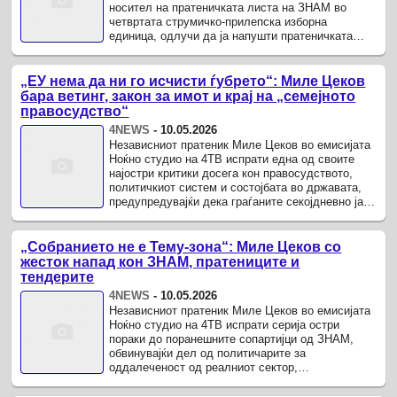
носител на пратеничката листа на ЗНАМ во
четвртата струмичко-прилепска изборна
единица, одлучи да ја напушти пратеничката
група на ЗНАМ, а со тоа и парламентарното ...
„ЕУ нема да ни го исчисти ѓубрето“: Миле Цеков
бара ветинг, закон за имот и крај на „семејното
правосудство“
4NEWS
-
10.05.2026
Независниот пратеник Миле Цеков во емисијата
Ноќно студио на 4ТВ испрати една од своите
најостри критики досега кон правосудството,
политичкиот систем и состојбата во државата,
предупредувајќи дека граѓаните секојдневно ја
губат довербата во ...
„Собранието не е Тему-зона“: Миле Цеков со
жесток напад кон ЗНАМ, пратениците и
тендерите
4NEWS
-
10.05.2026
Независниот пратеник Миле Цеков во емисијата
Ноќно студио на 4ТВ испрати серија остри
пораки до поранешните сопартијци од ЗНАМ,
обвинувајќи дел од политичарите за
оддалеченост од реалниот сектор,
нетранспарентност и претворање на Собранието
во ...