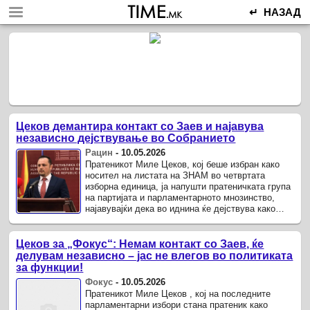
↵ НАЗАД
Цеков демантира контакт со Заев и најавува
независно дејствување во Собранието
Рацин
-
10.05.2026
Пратеникот Миле Цеков, кој беше избран како
носител на листата на ЗНАМ во четвртата
изборна единица, ја напушти пратеничката група
на партијата и парламентарното мнозинство,
најавувајќи дека во иднина ќе дејствува како
независен пратеник.
Цеков за „Фокус“: Немам контакт со Заев, ќе
делувам независно – јас не влегов во политиката
за функции!
Фокус
-
10.05.2026
Пратеникот Миле Цеков , кој на последните
парламентарни избори стана пратеник како