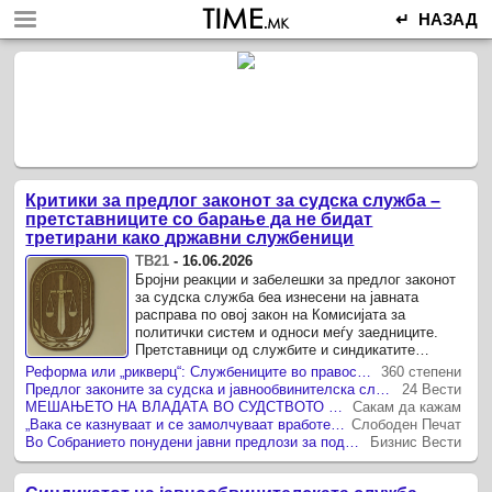
↵ НАЗАД
Критики за предлог законот за судска служба –
претставниците со барање да не бидат
третирани како државни службеници
ТВ21
-
16.06.2026
Бројни реакции и забелешки за предлог законот
за судска служба беа изнесени на јавната
расправа по овој закон на Комисијата за
политички систем и односи меѓу заедниците.
Претставници од службите и синдикатите
побараа тој да се повлече од процедура и или
Реформа или „рикверц“: Службениците во правосудството контра законите што им ги спреми власта
360 степени
сериозно да се ...
Предлог законите за судска и јавнообвинителска служба се дискриминирачки
24 Вести
МЕШАЊЕТО НА ВЛАДАТА ВО СУДСТВОТО Е ЗАГАРАНТИРАНО СО 5:1 АКО НЕ ГО ПОВЛЕЧЕТЕ ЗАКОНОТ ЗА СУДСКА СЛУЖБА, РЕКОА СУДСКИТЕ СЛУЖБЕНИЦИ ВО СОБРАНИЕТО ЗА РЕФОРМСКИОТ ЗАКОН НА ФИЛКОВ
Сакам да кажам
„Вака се казнуваат и се замолчуваат вработените во правосудството“ — остри критики за предлог-законите за судска и обвинителска служба
Слободен Печат
Во Собранието понудени јавни предлози за подобрување на текстот на законите за судска служба и јавнообвинителска служба
Бизнис Вести