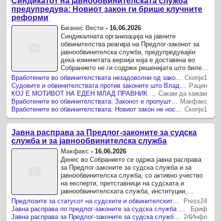
Синдикатот на јавнообвинителската служба
предупредува: Новиот закон ги брише клучните
реформи
Бизнис Вести
-
16.06.2026
Синдикалната организација на јавните
обвинителства реагира на Предлог-законот за
јавнообвинителска служба, предупредувајќи
дека изменетата верзија која е доставена во
Собранието не ги содржи решенијата што биле
договорени во работната група.
Вработените во обвинителствата незадоволни од законските измени: Работиме на криминал, корупција и убиства, а законот нè третира како класична администрација
Скопје1
Судовите и обвинителствата против законите што Владата ги нарекува реформа
Рацин
КОЈ Е МОТИВОТ НА ЕДЕН МЛАД ПРАВНИК ДА СЕ ВРАБОТИ И КАРИЕРНО ДА НАПРЕДУВА ВО ОБВИНИТЕЛСТВОТО КОГА ЗА РАКОВОДНИТЕ МЕСТА СЕ НОСАТ ЛУЃЕ ОД НАДВОР, КАЖАА ЗА НОВИОТ ПРЕДЛОГ-ЗАКОН ВО СОБРАНИЕТО
Сакам да кажам
Вработените во обвинителствата: Законот е пропуштена можност за вистински промени
Макфакс
Вработените во обвинителствата: Новиот закон не носи реформи, туку ги задржува старите слабости
Скопје1
Јавна расправа за Предлог-законите за судска
служба и за јавнообвинителска служба
Макфакс
-
16.06.2026
Денес во Собранието се одржа јавна расправа
за Предлог-законите за судска служба и за
јавнообвинителска служба, со активно учество
на експерти, претставници на судската и
јавнообвинителската служба, институции,
синдикати и други засегнати страни.
Предлозите за статусот на судските и обвинителските службеници пред Собранието
Press24
Јавна расправа по предлог-законите за судска служба и за јавнообвинителска служба
Бриф
Јавна расправа за Предлог-законите за судска служба и за јавнообвинителска служба
24Инфо