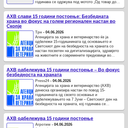
годинава се одржува под мотото „Од товар до
решенија – Безбедна храна насекаде“.
АХВ слави 15 години постоење: Безбедната
храна во фокус на голем регионален настан во
Скопје
Трн
-
04.06.2026
Агенцијата за храна и ветеринарство ќе ја
одбележи 15-годишнината од основањето и
Светскиот ден на безбедноста на храната со
настан посветен на дигитализацијата, здравјето
на животните и современите предизвици во
безбедноста на храната.
АХВ одбележува 15 години постоење – Во фокус
безбедноста на храната
Press24
-
04.06.2026
Агенцијата за храна и ветеринарство (АХВ)
денеска организира настан по повод 15-
годишнината од своето основање и
одбележувањето на 7 Јуни – Светскиот ден на
безбедноста на храната, кој годинава се
одржува под мотото „Од товар до решенија –
Безбедна ...
АХВ одбележува 15 години постоење
Агротим
-
04.06.2026