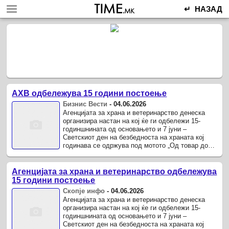
↵ НАЗАД
АХВ одбележува 15 години постоење
Бизнис Вести
-
04.06.2026
Агенцијата за храна и ветеринарство денеска
организира настан на кој ќе ги одбележи 15-
годиншнината од основањето и 7 јуни –
Светскиот ден на безбедноста на храната кој
годинава се одржува под мотото „Од товар до
решенија – Безбедна храна насекаде“.
Агенцијата за храна и ветеринарство одбележува
15 години постоење
Скопје инфо
-
04.06.2026
Агенцијата за храна и ветеринарство денеска
организира настан на кој ќе ги одбележи 15-
годиншнината од основањето и 7 јуни –
Светскиот ден на безбедноста на храната кој