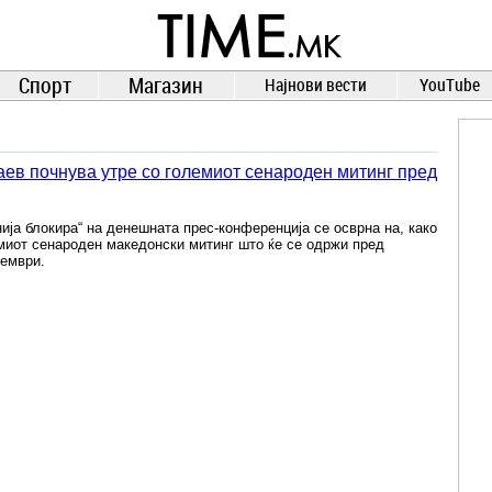
TIME.mk
ВЕСТИ
NEWS
Спорт
Магазин
Најнови вести
YouTube
аев почнува утре со големиот сенароден митинг пред
ија блокира“ на денешната прес-конференција се осврна на, како
миот сенароден македонски митинг што ќе се одржи пред
кември.