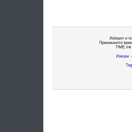
Изборот и п
Прикажаното врем
TIME.mk 
Извори
-
Tag