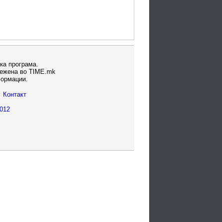
ка програма.
вежена во TIME.mk
формации.
Контакт
012