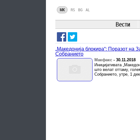
MK
RS
BG
AL
Вести
„Македонија блокира“: Поразот на З
Собранието
Макфакс
-
30.11.2018
Иницијативата „Македон
што велат оттаму, голе
Собранието, утре, 1 де