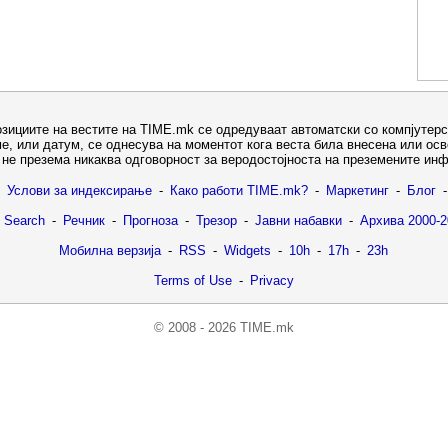
озициите на вестите на TIME.mk се одредуваат автоматски со компјутерс
е, или датум, се однесува на моментот кога веста била внесена или ос
не презема никаква одговорност за веродостојноста на преземените ин
Услови за индексирање
-
Како работи TIME.mk?
-
Маркетинг
-
Блог
-
 Search
-
Речник
-
Прогноза
-
Трезор
-
Јавни набавки
-
Архива 2000-2
Мобилна верзија
-
RSS
-
Widgets
-
10h
-
17h
-
23h
Terms of Use
-
Privacy
© 2008 - 2026 TIME.mk