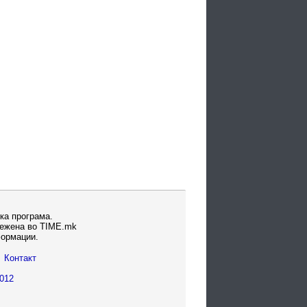
ка програма.
вежена во TIME.mk
формации.
Контакт
012