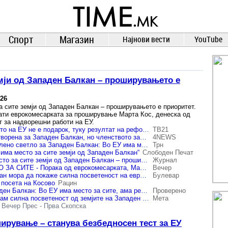
TIME.mk
ВЕСТИ
NEWS
Спорт
Магазин
Најнови вести
YouTube
емји од Западен Балкан – проширувањето е
026
а сите земји од Западен Балкан – проширувањето е приоритет.
ати еврокомесарката за проширување Марта Кос, денеска од
т за надворешни работи на ЕУ.
Кос: Проширувањето на ЕУ не е подарок, туку резултат на реформи и владеење на правото
ТВ21
Марта Кос: ЕУ е отворена за Западен Балкан, но членството зависи од реални реформи
4NEWS
Марта Кос дава зелено светло за Западен Балкан: Во ЕУ има место за сите
Трн
 има место за сите земји од Западен Балкан“
Слободен Печат
Кос: Во ЕУ има место за сите земји од Западен Балкан – проширувањето е приоритет
Журнал
ВО ЕУ ИМА МЕСТО ЗА СИТЕ - Порака од еврокомесарката, Марта Кос
Вечер
Кос: Западен Балкан мора да покаже силна посветеност на европскиот пат
Булевар
 посета на Косово
Рацин
Марта Кос за Западен Балкан: Во ЕУ има место за сите, ама реформирајте се !
Проверено
Марта Кос: Очекувам силна посветеност од земјите на Западен Балкан
Мета
-
Вечер Прес
-
Прва Скопска
ирување – станува безбедносен тест за ЕУ