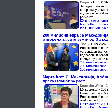
Рацин
-
11.05.2026
Западен Балкан по
на проширување, т
надворешни работи
регионот, ...
200 милиони евра за Македонија
отворена за сите земји од Запа
ТВ21
-
11.05.2026
Европската Унија 
од Западен Балкан
надворешни работи 
присуствуваше и м
Марта Кос: С. Македонија, Алба
преку Планот за раст
Deutsche Welle
-
1
ЕУ ќе додели 200 
Планот за раст. М
Европската Унија 
Албанија и Црна Го