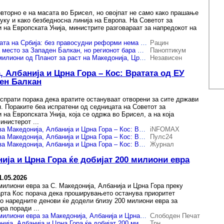
вторно е на масата во Брисел, но овојпат не само како прашање
уку и како безбедносна линија на Европа. На Советот за
 на Европската Унија, министрите разговараат за напредокот на
ЕУ ѝ ја стега чешмата на Србија: без правосудни реформи нема пари
Рацин
Марта Кос: ЕУ има место за Западен Балкан, но регионот бара фер правила на патот кон членство
Паноптикум
ЕУ ќе подели 200 милиони од Планот за раст на Македонија, Црна Гора и Албанија, Србија ќе извиси
Независен
, Албанија и Црна Гора – Кос: Вратата од ЕУ
ден Балкан
испрати порака дека вратите остануваат отворени за сите држави
. Пораките беа испратени од седницата на Советот за
на Европската Унија, која се одржа во Брисел, а на која
инистерот ...
200 милиони евра за Македонија, Албанија и Црна Гора – Кос: Вратата од ЕУ отворена за сите земји од Западен Балкан
iNFOMAX
200 милиони евра за Македонија, Албанија и Црна Гора – Кос: Вратата од ЕУ отворена за сите земји од Западен Балкан
Пулс24
200 милиони евра за Македонија, Албанија и Црна Гора – Кос: Вратата од ЕУ отворена за сите земји од Западен Балкан
Журнал
нија и Црна Гора ќе добијат 200 милиони евра
1.05.2026
милиони евра за С. Македонија, Албанија и Црна Гора преку
арта Кос порача дека проширувањето останува приоритет
во наредните денови ќе додели близу 200 милиони евра за
ра поради ...
ЕУ ќе додели 200 милиони евра за Македонија, Албанија и Црна Гора преку Планот за раст, најави Кос
Слободен Печат
Марта Кос: Македонија, Албанија и Црна Гора ќе добијат 200 милиони евра преку Планот за раст
Трн