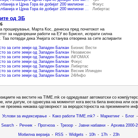
Кос: Македонија, Албанија и Црна Гора ќе добијат 200 милиони евра преку Планот за раст
Фокус
Кос: Македонија, Албанија и Црна Гора ќе добијат 200 милиони евра преку Планот за раст
Либертас
сите од ЗБ
26
а проширување, Марта Кос, денеска пред почетокот на
етот за надворешни работи на ЕУ во Брисел, испрати силна
. Таа потврди дека Унијата останува отворена за сите аспиранти
сто за сите земји од Западен Балкан
Бизнис Вести
сто за сите земји од Западен Балкан
Независен
сто за сите земји од Западен Балкан
iNFOMAX
сто за сите земји од Западен Балкан
Фокус
сто за сите земји од Западен Балкан
Либертас
сто за сите земји од Западен Балкан
Весник Илинден
сто за сите земји од Западен Балкан
24Инфо
озициите на вестите на TIME.mk се одредуваат автоматски со компјутерс
е, или датум, се однесува на моментот кога веста била внесена или ос
не презема никаква одговорност за веродостојноста на преземените ин
Услови за индексирање
-
Како работи TIME.mk?
-
Маркетинг
-
Блог
-
 Search
-
Речник
-
Прогноза
-
Трезор
-
Јавни набавки
-
Архива 2000-2
Мобилна верзија
-
RSS
-
Widgets
-
10h
-
17h
-
23h