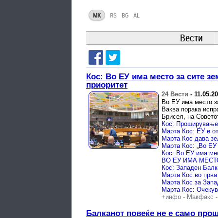
MK
RS
BG
AL
Вести
Кос: Во ЕУ има место за сите з
приоритет
24 Вести
-
11.05.2
Во ЕУ има место з
Ваква порака испр
Брисел, на Совето
Марта Кос: „Во ЕУ
Марта Кос во прва
+инфо
-
Макфакс
Балканот повеќе не е само прош