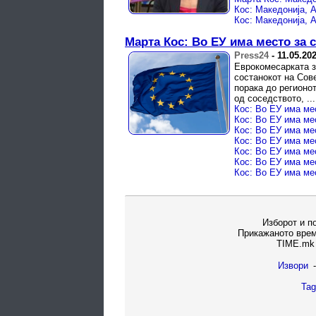
Марта Кос: Во ЕУ има место за 
Press24
-
11.05.20
Еврокомесарката з
состанокот на Сов
порака до регионот
од соседството, ...
Кос: Во ЕУ има ме
Кос: Во ЕУ има ме
Кос: Во ЕУ има ме
Кос: Во ЕУ има ме
Кос: Во ЕУ има ме
Кос: Во ЕУ има ме
Кос: Во ЕУ има ме
Изборот и п
Прикажаното врем
TIME.mk 
Извори
-
Tag