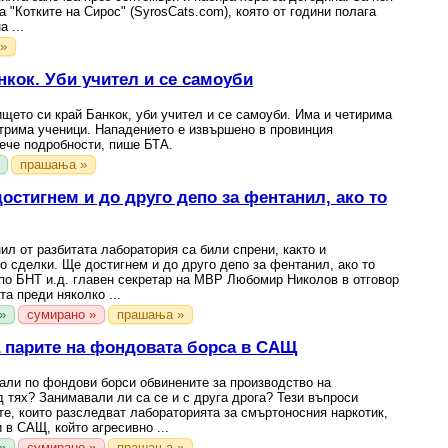
 "Котките на Сирос" (SyrosCats.com), която от години полага
 ...
»
нкок. Уби учител и се самоуби
ището си край Банкок, уби учител и се самоуби. Има и четирима
 трима ученици. Нападението е извършено в провинция
вече подробности, пише БТА.
прашања »
остигнем и до друго депо за фентанил, ако то
ил от разбитата лаборатория са били спрени, както и
о сделки. Ще достигнем и до друго депо за фентанил, ако то
 по БНТ и.д. главен секретар на МВР Любомир Николов в отговор
та преди няколко ...
»
сумирано »
прашања »
 парите на фондовата борса в САЩ
али по фондови борси обвинените за производство на
 тях? Занимавали ли са се и с друга дрога? Тези въпроси
е, които разследват лабораторията за смъртоносния наркотик,
 в САЩ, който агресивно ...
»
сумирано »
прашања »