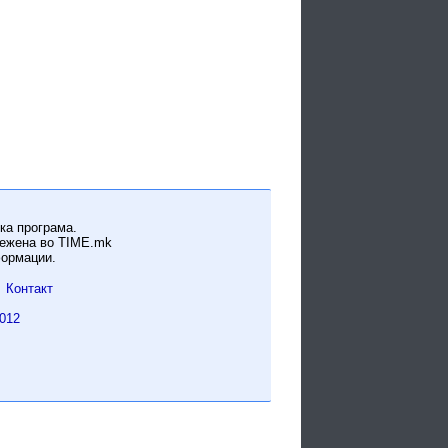
ка програма.
вежена во TIME.mk
формации.
Контакт
012