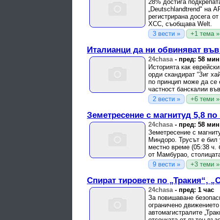
28% достига подкрепата
„Deutschlandtrend" на A
регистрирана досега от
ХСС, съобщава Welt.
3 вести »
+1 тема »
Италианци да ни обвиняват във
24chasa
-
пред: 58 мин
Историята как еврейски
орди скандират “Зиг ха
по принцип може да се 
частност банскалии във
2 вести »
+6 теми »
Земетресение с магнитуд 5,8 п
24chasa
-
пред: 58 мин
Земетресение с магнит
Миндоро. Трусът е бил 
местно време (05:38 ч.
от Мамбурао, столицата 
9 вести »
+3 теми »
Спират тировете по „Тракия“, 
24chasa
-
пред: 1 час
За повишаване безопас
ограничено движението 
автомагистралите „Траки
отсечката от пътен възе