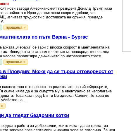
авено
оят нови заводи Американският президент Доналд Тръмп каза
аква войната с Иран да приключи скоро и добави, че
АЩ изпитват трудности с доставката на оръжия, предаде
ТА.
прашања »
мантинелата по пътя Варна - Бургас
марката „Ферари" се заби с висока скорост в мантинелата на
ргас. Инцидентът е станал в четвъртък непосредствено след
а часове парализира движението по натовареното трасе.
прашања »
а в Пловдив: Може да се търси отговорност от
ижи
 наказателна отговорност на родителите на тийнейджърите,
я обаче няма да е за смъртта му, а евентуално за неполагане
 децата. Това каза пред Би Ти Ви адвокат Силвия Петкова по
убийство на ...
 »
и да гледат бездомни котки
предлага работа за доброволци, които искат да се грижат за
ията започва през септември и набира хора за догодина. За нея