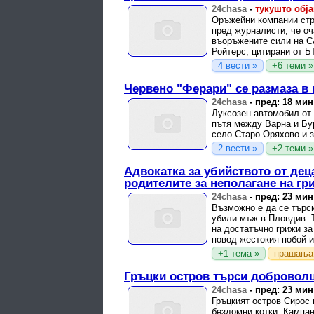
24chasa
-
тукушто обј
Оръжейни компании стр
пред журналисти, че оч
въоръжените сили на С
Ройтерс, цитирани от Б
4 вести »
+6 теми »
Червено "Ферари" се размаза в 
24chasa
-
пред: 18 мин
Луксозен автомобил от 
пътя между Варна и Бу
село Старо Оряхово и з
2 вести »
+2 теми »
Адвокатка за убийството от дец
родителите за неполагане на гр
24chasa
-
пред: 23 мин
Възможно е да се търси
убили мъж в Пловдив. Т
на достатъчно грижи за
повод жестокия побой и 
+1 тема »
прашања
Гръцки остров търси доброволц
24chasa
-
пред: 23 мин
Гръцкият остров Сирос 
бездомни котки. Кампан