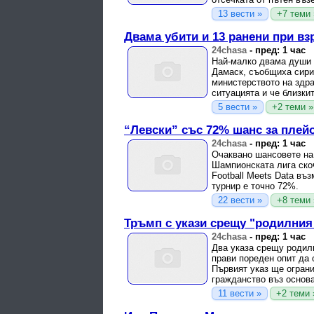
13 вести »
+7 теми 
Двама убити и 13 ранени при вз
24chasa
-
пред: 1 час
Най-малко двама души с
Дамаск, съобщиха сири
министерството на здра
ситуацията и че близкит
5 вести »
+2 теми »
“Левски” със 72% шанс за пле
24chasa
-
пред: 1 час
Очаквано шансовете на 
Шампионската лига ско
Football Meets Data въ
турнир е точно 72%.
22 вести »
+8 теми 
Тръмп с укази срещу "родилни
24chasa
-
пред: 1 час
Два указа срещу родил
прави пореден опит да 
Първият указ ще ограни
гражданство въз основа 
11 вести »
+2 теми 