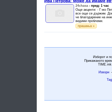
Ива Петрова: Може да имаме евт
24chasa
-
пред: 1 час
Още акценти: - Г-жо Пе
все още се държим. Док
че благодарение на инж
видими проблеми.
прашања »
Изборот и п
Прикажаното врем
TIME.mk 
Извори
-
Tag