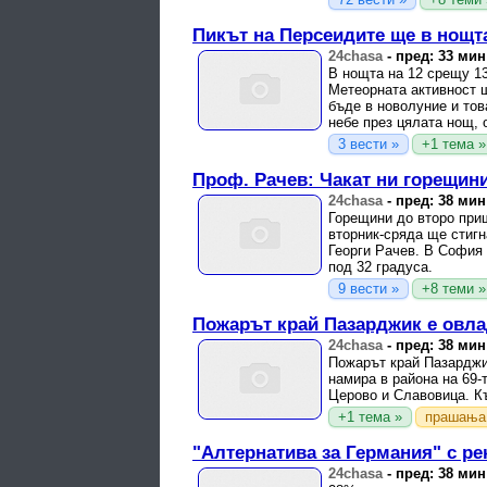
Пикът на Персеидите ще в нощта
24chasa
-
пред: 33 мин
В нощта на 12 срещу 13
Метеорната активност 
бъде в новолуние и тов
небе през цялата нощ, о
3 вести »
+1 тема »
Проф. Рачев: Чакат ни горещин
24chasa
-
пред: 38 мин
Горещини до второ приш
вторник-сряда ще стигн
Георги Рачев. В София 
под 32 градуса.
9 вести »
+8 теми »
Пожарът край Пазарджик е овл
24chasa
-
пред: 38 мин
Пожарът край Пазарджи
намира в района на 69-
Церово и Славовица. К
+1 тема »
прашања
"Алтернатива за Германия" с р
24chasa
-
пред: 38 мин