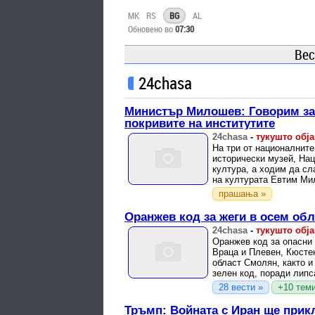
MK
RS
BG
AL
Обновено во
07:30
Вес
24chasa
Министър Милошев: Говорим за к
покривите на институтите
24chasa
-
тукушто обј
На три от националните
исторически музей, Нац
култура, а ходим да сл
на културата Евтим Ми
прашања »
Оранжев код за жеги в осем обл
24chasa
-
тукушто обј
Оранжев код за опасни 
Враца и Плевен, Кюсте
област Смолян, както и
зелен код, поради липса
28 вести »
+10 теми
Тръмп: Войната с Иран ще прик