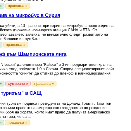
»
прашања »
рив на микробус в Сирия
а убити, а 13 - ранени, при взрив на микробус в предградие на
йската държавна новинарска агенция САНА и БТА. От
веопазването заявиха, че внимателно следят развитието на
е болници и службите ...
прашања »
йоф към Шампионската лига
“Левски” да елиминира “Кайрат” в 3-ия предварителен кръг на
чиха след победата 1:0 в София. Според специализирания сайт
зможността “сините” да стигнат до плейоф в най-комерсиалния
»
сумирано »
прашања »
я туризъм" в САЩ
ния туризъм подписа президентът на Доналд Тръмп . Така той
ограничи правото на американско гражданство по рождение.
чи броя на хората, които имат право да получат американско
на това, че са ...
»
прашања »