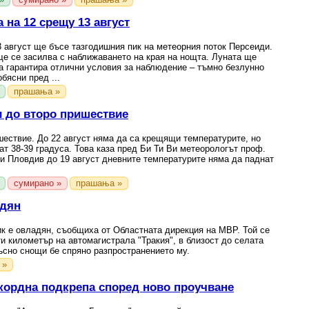
 на 12 срещу 13 август
 август ще бъсе тазгодишния пик на метеорния поток Персеиди.
ще се засилва с наближаването на края на нощта. Луната ще
а гарантира отлични условия за наблюдение – тъмно безлунно
бясни пред ...
прашања »
и до второ пришествие
ествие. До 22 август няма да са крещящи температурите, но
ат 38-39 градуса. Това каза пред Би Ти Ви метеорологът проф.
и Пловдив до 19 август дневните температурите няма да паднат
сумирано »
прашања »
адян
к е овладян, съобщиха от Областната дирекция на МВР. Той се
ти километър на автомагистрала "Тракия", в близост до селата
ъсно снощи бе спряно разпространението му.
 »
екордна подкрепа според ново проучване