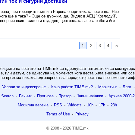
ин ток и сигурни доставки
трова, при горещите вълни в Европа енергетиката пострада. Ние
ога ще е така? - Още се държим, да. Видях в АЕЦ “Козлодуй”,
енерния екип - силен и отдаден, централата засега работи без
1
2
3
4
5
озициите на вестите на TIME.mk се одредуваат автоматски со компјутерс
е, или датум, се однесува на моментот кога веста била внесена или ос
не презема никаква одговорност за веродостојноста на преземените ин
Услови за индексирање
-
Како работи TIME.mk?
-
Маркетинг
-
Блог
-
 Search
-
Речник
-
Прогноза
-
Трезор
-
Јавни набавки
-
Архива 2000-2
Мобилна верзија
-
RSS
-
Widgets
-
10h
-
17h
-
23h
Terms of Use
-
Privacy
© 2008 - 2026 TIME.mk