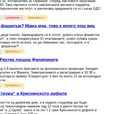
 за "Алтернатива за Германия" според най-новото проучване
RD. Така партията отчита най-високата високата подкрепа,
 берлинския институт, и увеличава преднината си от съюза ХДС/
сумирано »
прашања »
 фашизъм? Мама миа, това е много лош виц
 деца плачат, барикадирали се в хотел, докато отвън фашистки
йл!”, е леко понарисувана От италианците, освен хубава храна,
очаква почти всичко, но да обвиняват нас, българите, и в
 фашизъм?! ...
прашања »
о Рихтер люшна Филипините
уд 5,8 разлюля бреговете на филипинската провинция Западен
усетен и в Манила. Земетресението е регистрирано в 10:38 ч.
 българско време). Епицентърът е бил на около 21 км югозападно
на ...
прашања »
„Струма“ и Кресненското дефиле
ността на движение днес и в неделя следобед ще бъде
на тежкотоварни камиони над 12 тона в двете посоки по
я" и „Струма", както и по път I-1 през Кресненското дефиле в
л „Симитли" (при 376-ти ...