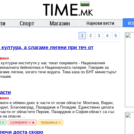
TIME.mk
ВЕСТИ
NEWS
ти
Спорт
Магазин
Најнови вести
ИЗ
1
2
3
4
5
ултура, а слагаме легени при теч от
авено
 културни институти у нас текат покривите - Националния
ионалната библиотека и Националната галерия. Говорим за
агаме легени, когато тече водата. Това каза по БНТ министърът
лошев.
асти
авено
жеги е обявен днес в части от осем области: Монтана, Видин,
ндил, Благоевград, Пазарджик и Пловдив. Единствено цялата
 части от областите Перник, Пазарджик и София-област са със
 на опасни ...
 »
сумирано » ●
прашања »
лючи доста скоро