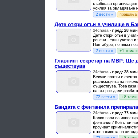
съобщава организацията
усилия за овладяване на
2 вести »
прашања 
Дете откри огън в училище в Ба
24chasa
-
пред: 28 мин
Дете откри огън в учил
ранени - един учител и
Нонтабури, но няма по
2 вести »
+1 тема »
Главният секретар на МВР: Ще д
съществува
24chasa
-
пред: 28 мин
Всички пратки с фентан
реализацията на няколк
съществува. Това каза
на въпрос дали разбита
72 вести »
+8 теми 
Бандата с фентанила препирала
24chasa
-
пред: 33 мин
Колко пари са инвестир
фентанил? Кой стои над
проучват криминалистит
отнел живота на хиляди
72 вести »
+8 теми 