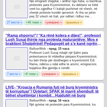
Një emigrant shqiptar, i ardhur nga Italia, iu bashkua
protestës para Kryeministrisë, ku deklaroi se këtë
verë ka zgjedhur t’i kalojë pushimet në shesh, në
shenjë proteste kundër qeverisë. Ai tha se jeton
prej 32 vitesh në Itali, por ndihet i lidhur me
vendlindjen dhe ka ardhur ...
27 вести »
+46 теми »
сумирано »
прашања »
“Rama shporru!”/ “Ka rënë kolera e dijes!”, profesori
Lush Susaj thirrje nga protesta maturantëve: Mos e
braktisni Shqipërinë! Pedagogët që s’e kanë ngrënë
çorbën e korrupsionit të vinë në shesh
BalkanWeb
-
пред: 15 часа
Profesori Lush Susaj mbajti një fjalim para
protestuesve të mbledhur përpara Kryeministrisë,
ku bëri thirrje për dorëheqjen e kryeministrit Edi
Rama, ndërsa u ndal edhe te arsimi, emigracioni,
bujqësia dhe gjendja e vendit.
7 вести »
+8 теми »
сумирано »
прашања »
LIVE- “Kroacia e Rumania futi në burg kryeministra
të korruptuar”/ Qytetari: SPAK të marrë shembull, të
bëhet shpëtimtar i kombit…Hajdutët në burg
BalkanWeb
-
пред: 16 часа
Një qytetar në protestën para Kryeministrisë, ka