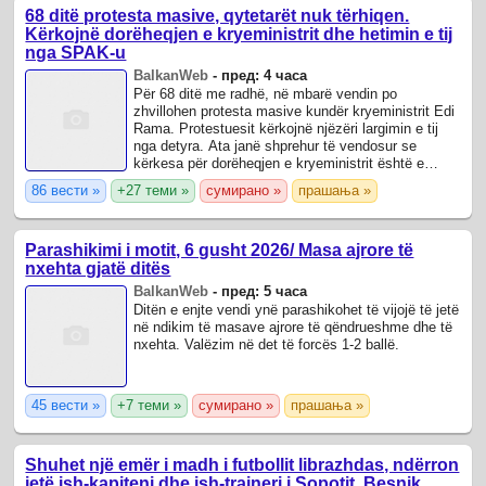
68 ditë protesta masive, qytetarët nuk tërhiqen.
Kërkojnë dorëheqjen e kryeministrit dhe hetimin e tij
nga SPAK-u
BalkanWeb
-
пред: 4 часа
Për 68 ditë me radhë, në mbarë vendin po
zhvillohen protesta masive kundër kryeministrit Edi
Rama. Protestuesit kërkojnë njëzëri largimin e tij
nga detyra. Ata janë shprehur të vendosur se
kërkesa për dorëheqjen e kryeministrit është e
panegociueshme, duke paralajmëruar se ...
86 вести »
+27 теми »
сумирано »
прашања »
Parashikimi i motit, 6 gusht 2026/ Masa ajrore të
nxehta gjatë ditës
BalkanWeb
-
пред: 5 часа
Ditën e enjte vendi ynë parashikohet të vijojë të jetë
në ndikim të masave ajrore të qëndrueshme dhe të
nxehta. Valëzim në det të forcës 1-2 ballë.
45 вести »
+7 теми »
сумирано »
прашања »
Shuhet një emër i madh i futbollit librazhdas, ndërron
jetë ish-kapiteni dhe ish-trajneri i Sopotit, Besnik