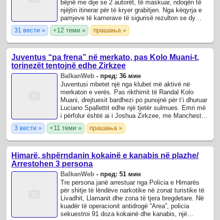
bëjnë me dije se 2 autorët, të maskuar, ndoqën të
njëjtin itinerar për të kryer grabitjen. Nga këqyrja e
pamjeve të kamerave të sigurisë rezulton se dy
autorët kanë përdorur rrugicat ...
31 вести »
+12 теми »
прашања »
Juventus “pa frena” në merkato, pas Kolo Muani-t,
torinezët tentojnë edhe Zirkzee
BalkanWeb
-
пред: 36 мин
Juventusi mbetet një nga klubet më aktivë në
merkaton e verës. Pas rikthimit të Randal Kolo
Muani, drejtuesit bardhezi po punojnë për t’i dhuruar
Luciano Spallettit edhe një tjetër sulmues. Emri më
i përfolur është ai i Joshua Zirkzee, me Manchester
United që ka hapur mundësinë ...
3 вести »
+11 теми »
прашања »
Himarë, shpërndanin kokainë e kanabis në plazhe/
Arrestohen 3 persona
BalkanWeb
-
пред: 51 мин
Tre persona janë arrestuar nga Policia e Himarës
për shitje të lëndëve narkotike në zonat turistike të
Livadhit, Llamanit dhe zona të tjera bregdetare. Në
kuadër të operacionit antidrogë “Area”, policia
sekuestroi 91 doza kokainë dhe kanabis, një