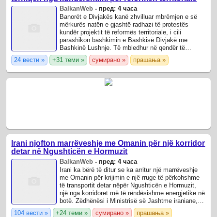
BalkanWeb
-
пред: 4 часа
Banorët e Divjakës kanë zhvilluar mbrëmjen e së
mërkurës natën e gjashtë radhazi të protestës
kundër projektit të reformës territoriale, i cili
parashikon bashkimin e Bashkisë Divjakë me
Bashkinë Lushnje. Të mbledhur në qendër të
qytetit, protestuesit shprehën edhe një herë ...
24 вести »
+31 теми »
сумирано »
прашања »
Irani njofton marrëveshje me Omanin për një korridor
detar në Ngushticën e Hormuzit
BalkanWeb
-
пред: 4 часа
Irani ka bërë të ditur se ka arritur një marrëveshje
me Omanin për krijimin e një rruge të përkohshme
të transportit detar nëpër Ngushticën e Hormuzit,
një nga korridoret më të rëndësishme energjetike në
botë. Zëdhënësi i Ministrisë së Jashtme iraniane,
Esmaeil Baqaei, deklaroi ...
104 вести »
+24 теми »
сумирано »
прашања »