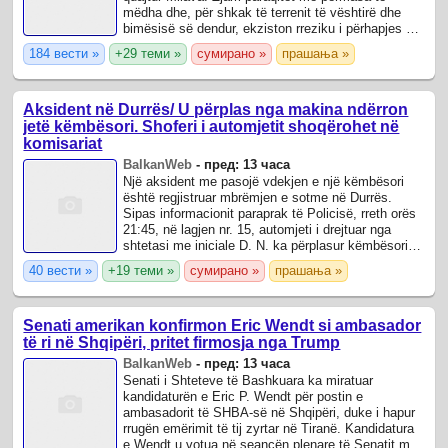
mëdha dhe, për shkak të terrenit të vështirë dhe
bimësisë së dendur, ekziston rreziku i përhapjes së
tij në sipërfaqe të tjera.
184 вести »
+29 теми »
сумирано »
прашања »
Aksident në Durrës/ U përplas nga makina ndërron
jetë këmbësori. Shoferi i automjetit shoqërohet në
komisariat
BalkanWeb
-
пред: 13 часа
Një aksident me pasojë vdekjen e një këmbësori
është regjistruar mbrëmjen e sotme në Durrës.
Sipas informacionit paraprak të Policisë, rreth orës
21:45, në lagjen nr. 15, automjeti i drejtuar nga
shtetasi me iniciale D. N. ka përplasur këmbësorin
me iniciale Xh. Zh.
40 вести »
+19 теми »
сумирано »
прашања »
Senati amerikan konfirmon Eric Wendt si ambasador
të ri në Shqipëri, pritet firmosja nga Trump
BalkanWeb
-
пред: 13 часа
Senati i Shteteve të Bashkuara ka miratuar
kandidaturën e Eric P. Wendt për postin e
ambasadorit të SHBA-së në Shqipëri, duke i hapur
rrugën emërimit të tij zyrtar në Tiranë. Kandidatura
e Wendt u votua në seancën plenare të Senatit me