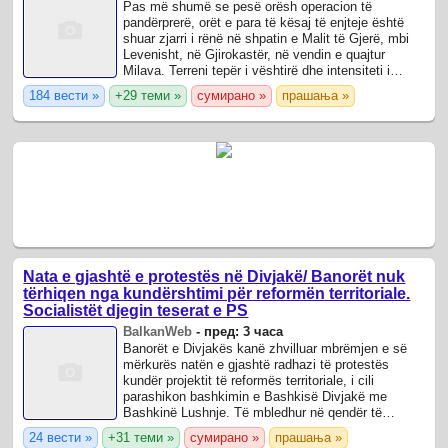
Pas më shumë se pesë orësh operacion të
pandërprerë, orët e para të kësaj të enjteje është
shuar zjarri i rënë në shpatin e Malit të Gjerë, mbi
Levenisht, në Gjirokastër, në vendin e quajtur
Milava. Terreni tepër i vështirë dhe intensiteti i
zjarrit e bënë operacionin një sfidë ...
184 вести »
+29 теми »
сумирано »
прашања »
Nata e gjashtë e protestës në Divjakë/ Banorët nuk
tërhiqen nga kundërshtimi për reformën territoriale.
Socialistët djegin teserat e PS
BalkanWeb
-
пред: 3 часа
Banorët e Divjakës kanë zhvilluar mbrëmjen e së
mërkurës natën e gjashtë radhazi të protestës
kundër projektit të reformës territoriale, i cili
parashikon bashkimin e Bashkisë Divjakë me
Bashkinë Lushnje. Të mbledhur në qendër të
qytetit, protestuesit shprehën edhe një herë ...
24 вести »
+31 теми »
сумирано »
прашања »