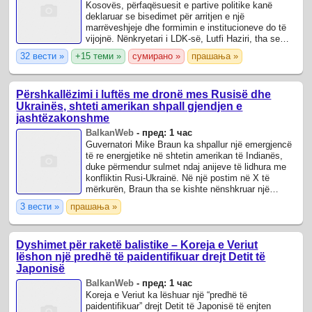
Kosovës, përfaqësuesit e partive politike kanë
deklaruar se bisedimet për arritjen e një
marrëveshjeje dhe formimin e institucioneve do të
vijojnë. Nënkryetari i LDK-së, Lutfi Haziri, tha se
takimet mes subjekteve politike mbeten ...
32 вести »
+15 теми »
сумирано »
прашања »
Përshkallëzimi i luftës me dronë mes Rusisë dhe
Ukrainës, shteti amerikan shpall gjendjen e
jashtëzakonshme
BalkanWeb
-
пред: 1 час
Guvernatori Mike Braun ka shpallur një emergjencë
të re energjetike në shtetin amerikan të Indianës,
duke përmendur sulmet ndaj anijeve të lidhura me
konfliktin Rusi-Ukrainë. Në një postim në X të
mërkurën, Braun tha se kishte nënshkruar një
urdhër ekzekutiv që zgjat pezullimin ...
3 вести »
прашања »
Dyshimet për raketë balistike – Koreja e Veriut
lëshon një predhë të paidentifikuar drejt Detit të
Japonisë
BalkanWeb
-
пред: 1 час
Koreja e Veriut ka lëshuar një “predhë të
paidentifikuar” drejt Detit të Japonisë të enjten