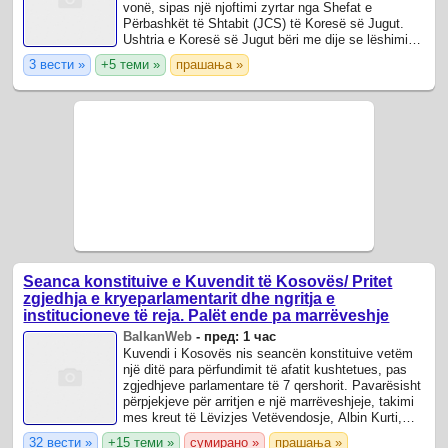
vonë, sipas një njoftimi zyrtar nga Shefat e
Përbashkët të Shtabit (JCS) të Koresë së Jugut.
Ushtria e Koresë së Jugut bëri me dije se lëshimi u
detektua rreth orës 17:08 me orën lokale ...
3 вести »
+5 теми »
прашања »
Seanca konstituive e Kuvendit të Kosovës/ Pritet
zgjedhja e kryeparlamentarit dhe ngritja e
institucioneve të reja. Palët ende pa marrëveshje
BalkanWeb
-
пред: 1 час
Kuvendi i Kosovës nis seancën konstituive vetëm
një ditë para përfundimit të afatit kushtetues, pas
zgjedhjeve parlamentare të 7 qershorit. Pavarësisht
përpjekjeve për arritjen e një marrëveshjeje, takimi
mes kreut të Lëvizjes Vetëvendosje, Albin Kurti,
dhe liderit të Lidhjes ...
32 вести »
+15 теми »
сумирано »
прашања »