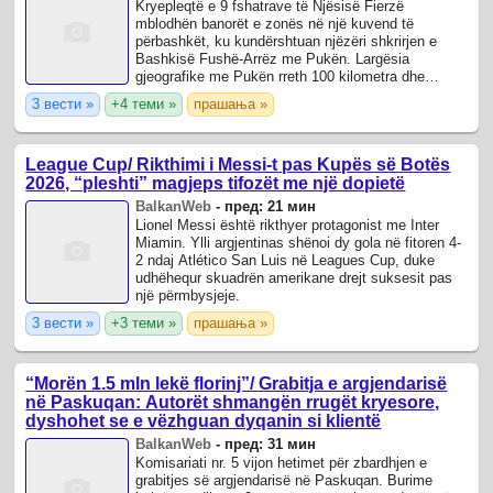
Kryepleqtë e 9 fshatrave të Njësisë Fierzë
mblodhën banorët e zonës në një kuvend të
përbashkët, ku kundërshtuan njëzëri shkrirjen e
Bashkisë Fushë-Arrëz me Pukën. Largësia
gjeografike me Pukën rreth 100 kilometra dhe
mungesa e vullnetit për të investuar në zonat rurale
3 вести »
+4 теми »
прашања »
ishin dy ...
League Cup/ Rikthimi i Messi-t pas Kupës së Botës
2026, “pleshti” magjeps tifozët me një dopietë
BalkanWeb
-
пред: 21 мин
Lionel Messi është rikthyer protagonist me Inter
Miamin. Ylli argjentinas shënoi dy gola në fitoren 4-
2 ndaj Atlético San Luis në Leagues Cup, duke
udhëhequr skuadrën amerikane drejt suksesit pas
një përmbysjeje.
3 вести »
+3 теми »
прашања »
“Morën 1.5 mln lekë florinj”/ Grabitja e argjendarisë
në Paskuqan: Autorët shmangën rrugët kryesore,
dyshohet se e vëzhguan dyqanin si klientë
BalkanWeb
-
пред: 31 мин
Komisariati nr. 5 vijon hetimet për zbardhjen e
grabitjes së argjendarisë në Paskuqan. Burime