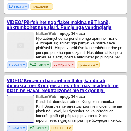
50 vota pro dhe 44 kundër, pas mbështetjes ...
13 вести »
прашања »
VIDEO/ Përfshihet nga flakët makina në Tiranë,
shkrumbohet nga zjarri. Pamje nga vendngjarja
BalkanWeb
-
пред: 14 часа
Një automjet është përfshirë nga zjarri në Tiranë.
Automjeti siç shihet nga pamjet ka marrë flakë
plotësisht. Ekipet zjarrfikëse kanë mbërritur dhe po
punojnë për shuarjen e zjarrit. Nuk dihen shkaqet e
rënies së zjarrit, ndërsa autoritetet po punojnë për
zbardhjen e plotë të ...
7 вести »
+12 теми »
сумирано »
прашања »
VIDEO/ Kërcënoi banorët me thikë, kandidati
demokrat për Kongres arrestohet pas incidentit në
plazh në Havai. Neutralizohet me tek goditje!
BalkanWeb
-
пред: 14 часа
Kandidati demokrat për në Kongresin amerikan,
Kirill Basin, është arrestuar pas një incidenti në një
plazh në Havai, ku dyshohet se ka kërcënuar
banorët gjatë një përplasjeje verbale. Sipas
raportimeve, ngjarja nisi pasi një 61-vjeçar i kërkoi
Basin të ulte muzikën.
4 вести »
+2 теми »
прашања »