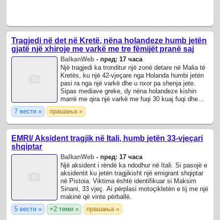
Tragjedi në det në Kretë, nëna holandeze humb jetën
gjatë një xhiroje me varkë me tre fëmijët pranë saj
BalkanWeb
-
пред: 17 часа
Një tragjedi ka tronditur një zonë detare në Malia të
Kretës, ku një 42-vjeçare nga Holanda humbi jetën
pasi ra nga një varkë dhe u nxor pa shenja jete.
Sipas mediave greke, dy nëna holandeze kishin
marrë me qira një varkë me fuqi 30 kuaj fuqi dhe
kishin dalë për lundrim së ...
7 вести »
прашања »
EMRI/ Aksident tragjik në Itali, humb jetën 33-vjeçari
shqiptar
BalkanWeb
-
пред: 17 часа
Një aksident i rëndë ka ndodhur në Itali. Si pasojë e
aksidentit ku jetën tragjikisht një emigrant shqiptar
në Pistoia. Viktima është identifikuar si Maksim
Sinani, 33 vjeç. Ai përplasi motoçikletën e tij me një
makinë që vinte përballë.
5 вести »
+2 теми »
прашања »