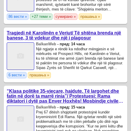
marshimit, qytetarët kanë brohoritur një sërë
thirrjesh, mes të cilave: “Shqipëria meriton
revolucion”, “Shqipëria e shqiptarëve” dhe “Rama ...
86 вести »
+27 теми »
сумирано »
прашања »
Tragjedi në Karolinën e Veriut/ Të shtëna brenda një
banese, 3 të vdekur dhe një i plagosur
BalkanWeb
-
пред: 14 часа
Një ngjarje e rëndë ka ndodhur mëngjesin e së
mërkurës në Prospect Hills, në Karolinën e Veriut,
ku të shtënat me armë zjarri brenda një banese lanë
të paktën tre persona të vdekur dhe një të plagosur.
Sipas Zyrës së Sherifit të Qarkut Caswell, një
person u transportua në spital ...
6 вести »
прашања »
“Klasa politike 35-vjeçare, hajdute. Të largohet dhe
fatin në dorë ta marrë rinia”/ Protestuesi: Rama
diktatori i dytë pas Enver Hoxhës! Mosbindje civile
nëse…
BalkanWeb
-
пред: 15 часа
Prej 67 ditësh shqiptarët protestojnë kundër
kryeministrit Edi Rama. Një qytetar renditi një sërë
problematikash me të cilën përballe çdo ditë nga
keqqeverisja dhe korrupsioni. “Kur ne jemi këtu dhe
kryeministri jonë nuk na vlerëson. Nuk respekton