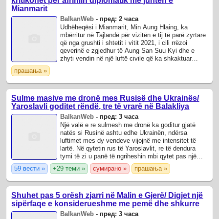
kritikohet për afrimin diplomatik me juntën e
Mianmarit
BalkanWeb
-
пред: 2 часа
Udhëheqësi i Mianmarit, Min Aung Hlaing, ka
mbërritur në Tajlandë për vizitën e tij të parë zyrtare
që nga grushti i shtetit i vitit 2021, i cili rrëzoi
qeverinë e zgjedhur të Aung San Suu Kyi dhe e
zhyti vendin në një luftë civile që ka shkaktuar
mijëra viktima dhe një krizë të ...
прашања »
Sulme masive me dronë mes Rusisë dhe Ukrainës/
Yaroslavli goditet rëndë, tre të vrarë në Balakliya
BalkanWeb
-
пред: 3 часа
Një valë e re sulmesh me dronë ka goditur gjatë
natës si Rusinë ashtu edhe Ukrainën, ndërsa
luftimet mes dy vendeve vijojnë me intensitet të
lartë. Në qytetin rus të Yaroslavlit, re të dendura
tymi të zi u panë të ngriheshin mbi qytet pas një
sulmi me dronë ukrainas.
59 вести »
+29 теми »
сумирано »
прашања »
Shuhet pas 5 orësh zjarri në Malin e Gjerë/ Digjet një
sipërfaqe e konsiderueshme me pemë dhe shkurre
BalkanWeb
-
пред: 3 часа