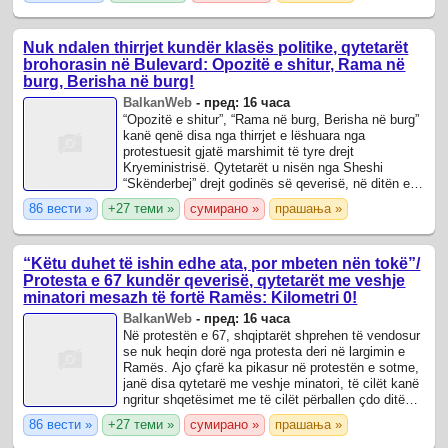
Nuk ndalen thirrjet kundër klasës politike, qytetarët
brohorasin në Bulevard: Opozitë e shitur, Rama në
burg, Berisha në burg!
BalkanWeb
-
пред: 16 часа
“Opozitë e shitur”, “Rama në burg, Berisha në burg”
kanë qenë disa nga thirrjet e lëshuara nga
protestuesit gjatë marshimit të tyre drejt
Kryeministrisë. Qytetarët u nisën nga Sheshi
“Skënderbej” drejt godinës së qeverisë, në ditën e
67-të të protestës kundër kryeministrit Edi ...
86 вести »
+27 теми »
сумирано »
прашања »
“Këtu duhet të ishin edhe ata, por mbeten nën tokë”/
Protesta e 67 kundër qeverisë, qytetarët me veshje
minatori mesazh të fortë Ramës: Kilometri 0!
BalkanWeb
-
пред: 16 часа
Në protestën e 67, shqiptarët shprehen të vendosur
se nuk heqin dorë nga protesta deri në largimin e
Ramës. Ajo çfarë ka pikasur në protestën e sotme,
janë disa qytetarë me veshje minatori, të cilët kanë
ngritur shqetësimet me të cilët përballen çdo ditë
dhe kushte e vështira të ...
86 вести »
+27 теми »
сумирано »
прашања »