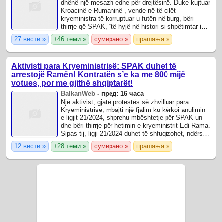
dhënë një mesazh edhe për drejtësinë. Duke kujtuar
Kroacinë e Rumaninë , vende në të cilët
kryeministra të korruptuar u futën në burg, bëri
thirrje që SPAK, “të hyjë në histori si shpëtimtar i
kombit” dhe të dënojë kryeministrin e ...
27 вести »
+46 теми »
сумирано »
прашања »
Aktivisti para Kryeministrisë: SPAK duhet të
arrestojë Ramën! Kontratën s’e ka me 800 mijë
votues, por me gjithë shqiptarët!
BalkanWeb
-
пред: 16 часа
Një aktivist, gjatë protestës së zhvilluar para
Kryeministrisë, mbajti një fjalim ku kërkoi anulimin
e ligjit 21/2024, shprehu mbështetje për SPAK-un
dhe bëri thirrje për hetimin e kryeministrit Edi Rama.
Sipas tij, ligji 21/2024 duhet të shfuqizohet, ndërsa
SPAK duhet të vijojë ...
12 вести »
+28 теми »
сумирано »
прашања »