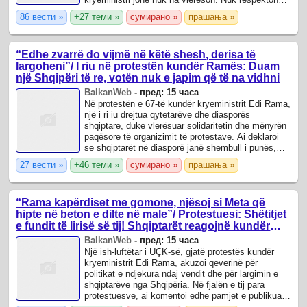
vullnetin e popullit.
86 вести »
+27 теми »
сумирано »
прашања »
“Edhe zvarrë do vijmë në këtë shesh, derisa të
largoheni”/ I riu në protestën kundër Ramës: Duam
një Shqipëri të re, votën nuk e japim që të na vidhni
BalkanWeb
-
пред: 15 часа
Në protestën e 67-të kundër kryeministrit Edi Rama,
një i ri iu drejtua qytetarëve dhe diasporës
shqiptare, duke vlerësuar solidaritetin dhe mënyrën
paqësore të organizimit të protestave. Ai deklaroi
se shqiptarët në diasporë janë shembull i punës,
ndershmërisë dhe angazhimit ...
27 вести »
+46 теми »
сумирано »
прашања »
“Rama kapërdiset me gomone, njësoj si Meta që
hipte në beton e dilte në male”/ Protestuesi: Shëtitjet
e fundit të lirisë së tij! Shqiptarët reagojnë kundër
padrejtësive
BalkanWeb
-
пред: 15 часа
Një ish-luftëtar i UÇK-së, gjatë protestës kundër
kryeministrit Edi Rama, akuzoi qeverinë për
politikat e ndjekura ndaj vendit dhe për largimin e
shqiptarëve nga Shqipëria. Në fjalën e tij para
protestuesve, ai komentoi edhe pamjet e publikuara
të kryeministrit Rama gjatë ...