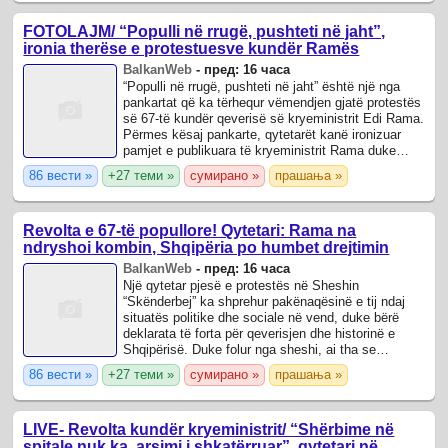
FOTOLAJM/ “Populli në rrugë, pushteti në jaht”,
ironia therëse e protestuesve kundër Ramës
BalkanWeb
-
пред: 16 часа
“Populli në rrugë, pushteti në jaht” është një nga
pankartat që ka tërhequr vëmendjen gjatë protestës
së 67-të kundër qeverisë së kryeministrit Edi Rama.
Përmes kësaj pankarte, qytetarët kanë ironizuar
pamjet e publikuara të kryeministrit Rama duke
lundruar me skaf në Dhërmi, ...
86 вести »
+27 теми »
сумирано »
прашања »
Revolta e 67-të popullore! Qytetari: Rama na
ndryshoi kombin, Shqipëria po humbet drejtimin
BalkanWeb
-
пред: 16 часа
Një qytetar pjesë e protestës në Sheshin
“Skënderbej” ka shprehur pakënaqësinë e tij ndaj
situatës politike dhe sociale në vend, duke bërë
deklarata të forta për qeverisjen dhe historinë e
Shqipërisë. Duke folur nga sheshi, ai tha se
Shqipëria është një vend me vlera të mëdha, ...
86 вести »
+27 теми »
сумирано »
прашања »
LIVE- Revolta kundër kryeministrit/ “Shërbime në
spitale nuk ka, arsimi i shkatërruar”, qytetari në