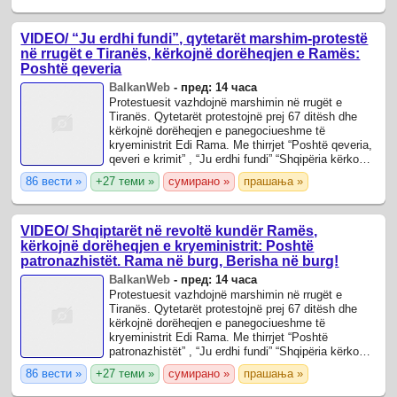
VIDEO/ “Ju erdhi fundi”, qytetarët marshim-protestë
në rrugët e Tiranës, kërkojnë dorëheqjen e Ramës:
Poshtë qeveria
BalkanWeb
-
пред: 14 часа
Protestuesit vazhdojnë marshimin në rrugët e
Tiranës. Qytetarët protestojnë prej 67 ditësh dhe
kërkojnë dorëheqjen e panegociueshme të
kryeministrit Edi Rama. Me thirrjet “Poshtë qeveria,
qeveri e krimit” , “Ju erdhi fundi” “Shqipëria kërkon
Revolucion” kanë vijuar marshimit.
86 вести »
+27 теми »
сумирано »
прашања »
VIDEO/ Shqiptarët në revoltë kundër Ramës,
kërkojnë dorëheqjen e kryeministrit: Poshtë
patronazhistët. Rama në burg, Berisha në burg!
BalkanWeb
-
пред: 14 часа
Protestuesit vazhdojnë marshimin në rrugët e
Tiranës. Qytetarët protestojnë prej 67 ditësh dhe
kërkojnë dorëheqjen e panegociueshme të
kryeministrit Edi Rama. Me thirrjet “Poshtë
patronazhistët” , “Ju erdhi fundi” “Shqipëria kërkon
Revolucion” kanë vijuar marshimit.
86 вести »
+27 теми »
сумирано »
прашања »