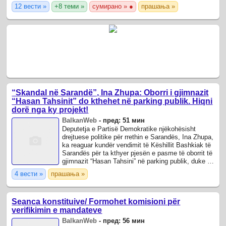
peshore elektronike, një ...
12 вести »
+8 теми »
сумирано » ●
прашања »
“Skandal në Sarandë”, Ina Zhupa: Oborri i gjimnazit
“Hasan Tahsinit” do kthehet në parking publik. Hiqni
dorë nga ky projekt!
BalkanWeb
-
пред: 51 мин
Deputetja e Partisë Demokratike njëkohësisht
drejtuese politike për rrethin e Sarandës, Ina Zhupa,
ka reaguar kundër vendimit të Këshillit Bashkiak të
Sarandës për ta kthyer pjesën e pasme të oborrit të
gjimnazit “Hasan Tahsini” në parking publik, duke e
cilësuar atë një skandal ...
4 вести »
прашања »
Seanca konstituive/ Formohet komisioni për
verifikimin e mandateve
BalkanWeb
-
пред: 56 мин