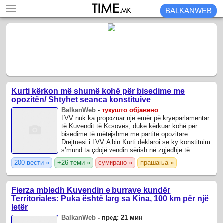
BALKANWEB
Kurti kërkon më shumë kohë për bisedime me
opozitën/ Shtyhet seanca konstituive
BalkanWeb
-
тукушто објавено
LVV nuk ka propozuar një emër pë kryeparlamentar
të Kuvendit të Kosovës, duke kërkuar kohë për
bisedime të mëtejshme me partitë opozitare.
Drejtuesi i LVV Albin Kurti deklaroi se ky konstituim
s’mund ta çdojë vendin sërish në zgjedhje të
parakohshme.
200 вести »
+26 теми »
сумирано »
прашања »
Fierza mbledh Kuvendin e burrave kundër
Territoriales: Puka është larg sa Kina, 100 km për një
letër
BalkanWeb
-
пред: 21 мин