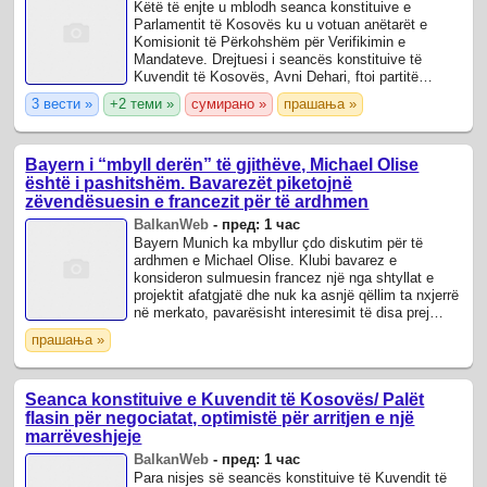
Këtë të enjte u mblodh seanca konstituive e
Parlamentit të Kosovës ku u votuan anëtarët e
Komisionit të Përkohshëm për Verifikimin e
Mandateve. Drejtuesi i seancës konstituive të
Kuvendit të Kosovës, Avni Dehari, ftoi partitë
politike të propozojnë anëtarët e Komisionit të ...
3 вести »
+2 теми »
сумирано »
прашања »
Bayern i “mbyll derën” të gjithëve, Michael Olise
është i pashitshëm. Bavarezët piketojnë
zëvendësuesin e francezit për të ardhmen
BalkanWeb
-
пред: 1 час
Bayern Munich ka mbyllur çdo diskutim për të
ardhmen e Michael Olise. Klubi bavarez e
konsideron sulmuesin francez një nga shtyllat e
projektit afatgjatë dhe nuk ka asnjë qëllim ta nxjerrë
në merkato, pavarësisht interesimit të disa prej
klubeve më të mëdha evropiane, mes tyre ...
прашања »
Seanca konstituive e Kuvendit të Kosovës/ Palët
flasin për negociatat, optimistë për arritjen e një
marrëveshjeje
BalkanWeb
-
пред: 1 час
Para nisjes së seancës konstituive të Kuvendit të