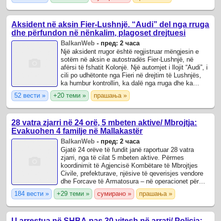
Aksident në aksin Fier-Lushnjë. “Audi” del nga rruga
dhe përfundon në nënkalim, plagoset drejtuesi
BalkanWeb
-
пред: 2 часа
Një aksident rrugor është regjistruar mëngjesin e
sotëm në aksin e autostradës Fier-Lushnjë, në
afërsi të fshatit Kolonjë. Një automjet i llojit “Audi”, i
cili po udhëtonte nga Fieri në drejtim të Lushnjës,
ka humbur kontrollin, ka dalë nga rruga dhe ka
përfunduar brenda në ...
52 вести »
+20 теми »
прашања »
28 vatra zjarri në 24 orë, 5 mbeten aktive/ Mbrojtja:
Evakuohen 4 familje në Mallakastër
BalkanWeb
-
пред: 2 часа
Gjatë 24 orëve të fundit janë raportuar 28 vatra
zjarri, nga të cilat 5 mbeten aktive. Përmes
koordinimit të Agjencisë Kombëtare të Mbrojtjes
Civile, prefekturave, njësive të qeverisjes vendore
dhe Forcave të Armatosura – në operacionet për
izolimin dhe shuarjen e tyre janë ...
184 вести »
+29 теми »
сумирано »
прашања »
U arrestua në SHBA pas 30 vitesh në arrati/ Policia: