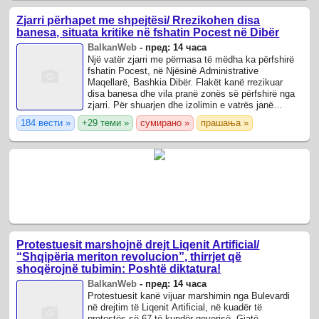
Zjarri përhapet me shpejtësi/ Rrezikohen disa
banesa, situata kritike në fshatin Pocest në Dibër
BalkanWeb
-
пред: 14 часа
Një vatër zjarri me përmasa të mëdha ka përfshirë
fshatin Pocest, në Njësinë Administrative
Maqellarë, Bashkia Dibër. Flakët kanë rrezikuar
disa banesa dhe vila pranë zonës së përfshirë nga
zjarri. Për shuarjen dhe izolimin e vatrës janë
angazhuar punonjës të Bashkisë Dibër, ...
184 вести »
+29 теми »
сумирано »
прашања »
Protestuesit marshojnë drejt Liqenit Artificial/
“Shqipëria meriton revolucion”, thirrjet që
shoqërojnë tubimin: Poshtë diktatura!
BalkanWeb
-
пред: 14 часа
Protestuesit kanë vijuar marshimin nga Bulevardi
në drejtim të Liqenit Artificial, në kuadër të
protestës së 67-të kundër qeverisë. Gjatë