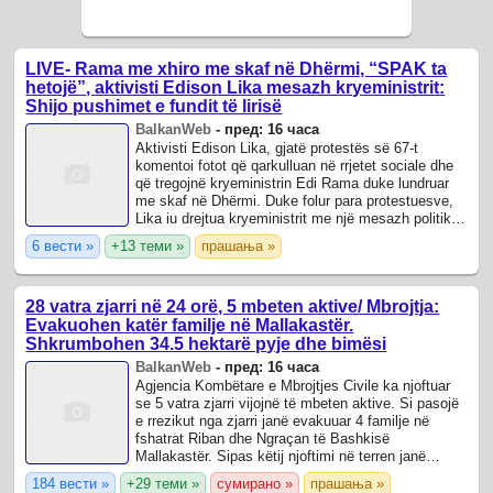
LIVE- Rama me xhiro me skaf në Dhërmi, “SPAK ta
hetojë”, aktivisti Edison Lika mesazh kryeministrit:
Shijo pushimet e fundit të lirisë
BalkanWeb
-
пред: 16 часа
Aktivisti Edison Lika, gjatë protestës së 67-t
komentoi fotot që qarkulluan në rrjetet sociale dhe
që tregojnë kryeministrin Edi Rama duke lundruar
me skaf në Dhërmi. Duke folur para protestuesve,
Lika iu drejtua kryeministrit me një mesazh politik,
ndërsa deklaroi se protestat ...
6 вести »
+13 теми »
прашања »
28 vatra zjarri në 24 orë, 5 mbeten aktive/ Mbrojtja:
Evakuohen katër familje në Mallakastër.
Shkrumbohen 34.5 hektarë pyje dhe bimësi
BalkanWeb
-
пред: 16 часа
Agjencia Kombëtare e Mbrojtjes Civile ka njoftuar
se 5 vatra zjarri vijojnë të mbeten aktive. Si pasojë
e rrezikut nga zjarri janë evakuuar 4 familje në
fshatrat Riban dhe Ngraçan të Bashkisë
Mallakastër. Sipas këtij njoftimi në terren janë
angazhuar 64 automjete zjarrfikëse, ...
184 вести »
+29 теми »
сумирано »
прашања »