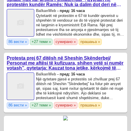
protestën kundër Ramës: Nuk ia dalim dot deri në
fund të muajit
BalkanWeb
-
пред: 16 часа
Qytetarët në protestën e 67-të kundër qeverisë u
shprehën të vendosur se do të vijojnë protestat deri
në largimin e kryeministrit Edi Rama. Një prej
protestuesve tha se arsyeja e pjesëmarrjes së tij
lidhet me vështirësitë ekonomike dhe, sipas tij, me
gjendjen e shërbimeve ...
86 вести »
+27 теми »
сумирано »
прашања »
Protesta prej 67 ditësh në Sheshin Skënderbej/
Personat me aftësi të kufizuara, shihen vetë si numër
votash”, qytetarja: Kauzat tona jetike, kërkojmë të
drejtat tona
BalkanWeb
-
пред: 16 часа
Një qytetare pjesë e protestës së zhvilluar prej 67
ditësh në Sheshin “Skënderbej” ka folur për arsyet
që, sipas saj, kanë nxitur qytetarët të dalin në rrugë
dhe të kërkojnë ndryshim. Ajo deklaroi se
protestuesit kanë shumë shqetësime, duke
përmendur korrupsionin, keqmenaxhimin ...
86 вести »
+27 теми »
сумирано »
прашања »