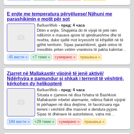
E enjte me temperatura përvëluese/ Njihuni me
parashikimin e motit për sot
BalkanWeb
-
пред: 4 часа
Ditën e enjte, Shqipëria do të vijojë të jetë nën
ndikimin e masave ajrore të qëndrueshme dhe të
nxehta, duke sjellë mot kryesisht të kthjellët në të
gjithë territorin. Sipas parashikimit, gjatë orëve të
mesditës priten vetëm vranësira të pakta kalimtare,
pa ndikim të ...
45 вести »
+7 теми »
сумирано »
прашања »
Zjarret në Mallakastër vijojnë të jenë aktivë/
Ndërhyjra e pamundur si shkak i terrenit të vështirë,
kërkohen dy helikopterë
BalkanWeb
-
пред: 4 часа
Situata e zjarreve në disa fshatra të Bashkisë
Mallakastër mbetet alarmante, ndërsa flakët vijojnë
të përhapen në disa drejtime, të favorizuara nga
terreni i vështirë dhe masivet e dendura pyjore.
Sipas të dhënave të autoriteteve, vatra më
problematike ndodhet në zonën e ...
184 вести »
+29 теми »
сумирано »
прашања »