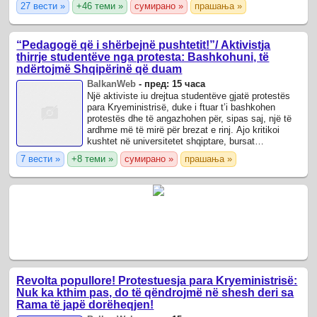
27 вести »
+46 теми »
сумирано »
прашања »
“Pedagogë që i shërbejnë pushtetit!”/ Aktivistja
thirrje studentëve nga protesta: Bashkohuni, të
ndërtojmë Shqipërinë që duam
BalkanWeb
-
пред: 15 часа
Një aktiviste iu drejtua studentëve gjatë protestës
para Kryeministrisë, duke i ftuar t’i bashkohen
protestës dhe të angazhohen për, sipas saj, një të
ardhme më të mirë për brezat e rinj. Ajo kritikoi
kushtet në universitetet shqiptare, bursat
studentore dhe mënyrën e ...
7 вести »
+8 теми »
сумирано »
прашања »
Revolta popullore! Protestuesja para Kryeministrisë:
Nuk ka kthim pas, do të qëndrojmë në shesh deri sa
Rama të japë dorëheqjen!