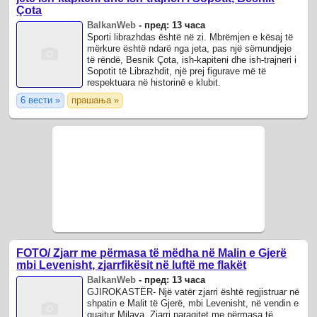
Çota
BalkanWeb
-
пред: 13 часа
Sporti librazhdas është në zi. Mbrëmjen e kësaj të
mërkure është ndarë nga jeta, pas një sëmundjeje
të rëndë, Besnik Çota, ish-kapiteni dhe ish-trajneri i
Sopotit të Librazhdit, një prej figurave më të
respektuara në historinë e klubit.
6 вести »
прашања »
FOTO/ Zjarr me përmasa të mëdha në Malin e Gjerë
mbi Levenisht, zjarrfikësit në luftë me flakët
BalkanWeb
-
пред: 13 часа
GJIROKASTËR- Një vatër zjarri është regjistruar në
shpatin e Malit të Gjerë, mbi Levenisht, në vendin e
quajtur Milava. Zjarri paraqitet me përmasa të