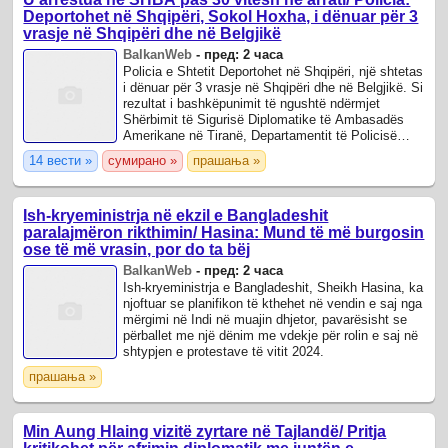
Deportohet në Shqipëri, Sokol Hoxha, i dënuar për 3
vrasje në Shqipëri dhe në Belgjikë
BalkanWeb
-
пред: 2 часа
Policia e Shtetit Deportohet në Shqipëri, një shtetas
i dënuar për 3 vrasje në Shqipëri dhe në Belgjikë. Si
rezultat i bashkëpunimit të ngushtë ndërmjet
Shërbimit të Sigurisë Diplomatike të Ambasadës
Amerikane në Tiranë, Departamentit të Policisë
Kriminale/Njësisë së Hetimeve të ...
14 вести »
сумирано »
прашања »
Ish-kryeministrja në ekzil e Bangladeshit
paralajmëron rikthimin/ Hasina: Mund të më burgosin
ose të më vrasin, por do ta bëj
BalkanWeb
-
пред: 2 часа
Ish-kryeministrja e Bangladeshit, Sheikh Hasina, ka
njoftuar se planifikon të kthehet në vendin e saj nga
mërgimi në Indi në muajin dhjetor, pavarësisht se
përballet me një dënim me vdekje për rolin e saj në
shtypjen e protestave të vitit 2024.
прашања »
Min Aung Hlaing vizitë zyrtare në Tajlandë/ Pritja