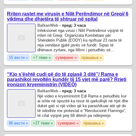
Rriten rastet me virusin e Nilit Perëndimor në Greqi/ 6
viktima dhe dhjetëra të shtruar në spital
BalkanWeb
-
пред: 3 часа
Infeksionet nga virusi i Nilit Perëndimor vijojnë të
rriten në Greqi. Organizata Kombëtare për
Shëndetin Publik (EODY) ka njoftuar 23 raste të
reja vendase gjatë javës së fundit. Sipas të
dhënave zyrtare, nga fillimi i periudhës së
mbikëqyrjes deri më 5 gusht janë diagnostikuar ...
15 вести »
+7 теми »
сумирано »
прашања »
“Kjo s’është çudi që do të zgjasë 3 ditë”/ Rama e
parashikoi revoltën kundër tij 15 vjet më parë? Rrjeti
ironizon kryeministrin (VIDEO)
BalkanWeb
-
пред: 3 часа
Një video e kryeministrit Edi Rama e periudhës kur
ai ishte në opozitë ka nisur të qarkullojë në rrjet dhe
duket gati si një video që ka parashikuar atë që do
të ndodhte me protestat e “Revolucionit Flamingo”,
të cilat vijojnë prej 68 ditësh pa ndërprerje.
86 вести »
+27 теми »
сумирано »
прашања »