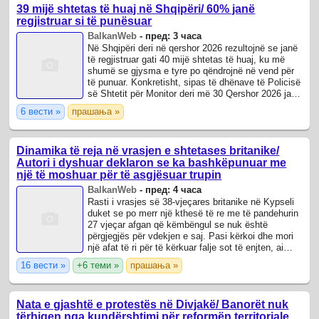
39 mijë shtetas të huaj në Shqipëri/ 60% janë
regjistruar si të punësuar
BalkanWeb
-
пред: 3 часа
Në Shqipëri deri në qershor 2026 rezultojnë se janë
të regjistruar gati 40 mijë shtetas të huaj, ku më
shumë se gjysma e tyre po qëndrojnë në vend për
të punuar. Konkretisht, sipas të dhënave të Policisë
së Shtetit për Monitor deri më 30 Qershor 2026 janë
regjistruar gjithsej ...
6 вести »
прашања »
Dinamika të reja në vrasjen e shtetases britanike/
Autori i dyshuar deklaron se ka bashkëpunuar me
një të moshuar për të asgjësuar trupin
BalkanWeb
-
пред: 4 часа
Rasti i vrasjes së 38-vjeçares britanike në Kypseli
duket se po merr një kthesë të re me të pandehurin
27 vjeçar afgan që këmbëngul se nuk është
përgjegjës për vdekjen e saj. Pasi kërkoi dhe mori
një afat të ri për të kërkuar falje sot të enjten, ai
paraqiti versionin e tij të ...
16 вести »
+6 теми »
прашања »
Nata e gjashtë e protestës në Divjakë/ Banorët nuk
tërhiqen nga kundërshtimi për reformën territoriale