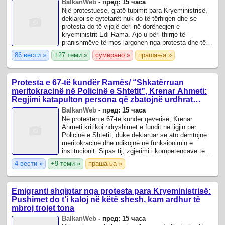
BalkanWeb
-
пред: 15 часа
Një protestuese, gjatë tubimit para Kryeministrisë,
deklaroi se qytetarët nuk do të tërhiqen dhe se
protesta do të vijojë deri në dorëheqjen e
kryeministrit Edi Rama. Ajo u bëri thirrje të
pranishmëve të mos largohen nga protesta dhe të
qëndrojnë të bashkuar. “Nuk ka kthim pas.
86 вести »
+27 теми »
сумирано »
прашања »
Protesta e 67-të kundër Ramës/ “Shkatërruan
meritokracinë në Policinë e Shtetit”, Krenar Ahmeti:
Regjimi katapulton persona që zbatojnë urdhrat
politikë, por…
BalkanWeb
-
пред: 15 часа
Në protestën e 67-të kundër qeverisë, Krenar
Ahmeti kritikoi ndryshimet e fundit në ligjin për
Policinë e Shtetit, duke deklaruar se ato dëmtojnë
meritokracinë dhe ndikojnë në funksionimin e
institucionit. Sipas tij, zgjerimi i kompetencave të
drejtorit të përgjithshëm të ...
4 вести »
+9 теми »
прашања »
Emigranti shqiptar nga protesta para Kryeministrisë:
Pushimet do t’i kaloj në këtë shesh, kam ardhur të
mbroj trojet tona
BalkanWeb
-
пред: 15 часа