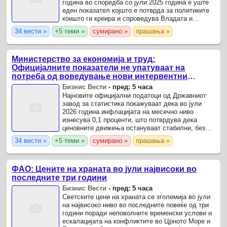
година во споредба со јули 2025 година е уште
еден показател којшто е потврда за политиките
коишто ги креира и спроведува Владата и
упатува на стабилизирање на економските
34 вести »
+5 теми »
сумирано »
прашања »
текови и ...
Министерство за економија и труд:
Официјалните показатели не упатуваат на
потреба од воведување нови интервентни
мерки, ценовните движења се стабилни
Бизнис Вести
-
пред: 5 часа
Најновите официјални податоци од Државниот
завод за статистика покажуваат дека во јули
2026 година инфлацијата на месечно ниво
изнесува 0,1 проценти, што потврдува дека
ценовните движења остануваат стабилни, без
значителни шокови на пазарот, истакнуваат од
34 вести »
+5 теми »
сумирано »
прашања »
ресорното министерство ...
ФАО: Цените на храната во јули највисоки во
последните три години
Бизнис Вести
-
пред: 5 часа
Светските цени на храната се зголемија во јули
на највисоко ниво во последните повеќе од три
години поради неповолните временски услови и
ескалацијата на конфликтите во Црното Море и