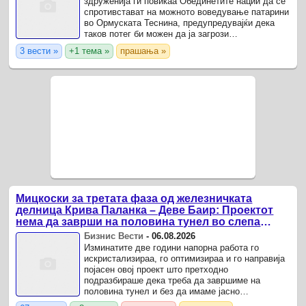
здруженија ги повикаа Обединетите нации да се
спротивстават на можното воведување патарини
во Ормуската Теснина, предупредувајќи дека
таков потег би можен да ја загрози
меѓународната трговија и да предизвика раст на
3 вести »
+1 тема »
прашања »
цените на енергијата.
Мицкоски за третата фаза од железничката
делница Крива Паланка – Деве Баир: Проектот
нема да заврши на половина тунел во слепа
улица, сега имаме целина
Бизнис Вести
-
06.08.2026
Изминатите две години напорна работа го
искристализираа, го оптимизираа и го направија
појасен овој проект што претходно
подразбираше дека треба да завршиме на
половина тунел и без да имаме јасно
предвидување од страна на нашиот источен