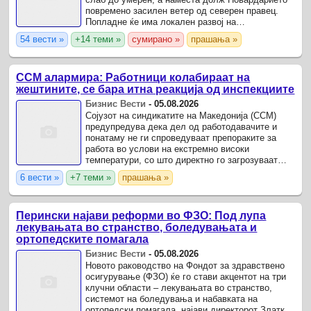
повремено засилен ветер од северен правец.
Попладне ќе има локален развој на
нестабилност со краткотраен пороен дожд и
54 вести »
+14 теми »
сумирано »
прашања »
ретки грмежи.
ССМ алармира: Работници колабираат на
жештините, се бара итна реакција од инспекциите
Бизнис Вести
-
05.08.2026
Сојузот на синдикатите на Македонија (ССМ)
предупредува дека дел од работодавачите и
понатаму не ги спроведуваат препораките за
работа во услови на екстремно високи
температури, со што директно го загрозуваат
здравјето на вработените.
6 вести »
+7 теми »
прашања »
Перински најави реформи во ФЗО: Под лупа
лекувањата во странство, боледувањата и
ортопедските помагала
Бизнис Вести
-
05.08.2026
Новото раководство на Фондот за здравствено
осигурување (ФЗО) ќе го стави акцентот на три
клучни области – лекувањата во странство,
системот на боледувања и набавката на
ортопедски помагала, најави директорот Златко