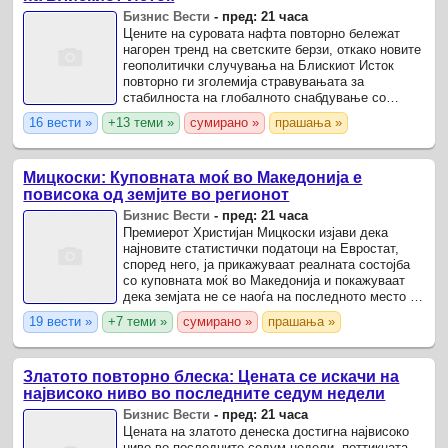
Бизнис Вести
-
пред: 21 часа
Цените на суровата нафта повторно бележат
нагорен тренд на светските берзи, откако новите
геополитички случувања на Блискиот Исток
повторно ги зголемија стравувањата за
стабилноста на глобалното снабдување со
енергенси.
16 вести »
+13 теми »
сумирано »
прашања »
Мицкоски: Куповната моќ во Македонија е
повисока од земјите во регионот
Бизнис Вести
-
пред: 21 часа
Премиерот Христијан Мицкоски изјави дека
најновите статистички податоци на Евростат,
според него, ја прикажуваат реалната состојба
со куповната моќ во Македонија и покажуваат
дека земјата не се наоѓа на последното место во
Европа.
19 вести »
+7 теми »
сумирано »
прашања »
Златото повторно блеска: Цената се искачи на
највисоко ниво во последните седум недели
Бизнис Вести
-
пред: 21 часа
Цената на златото денеска достигна највисоко
ниво во последните седум недели, поттикната