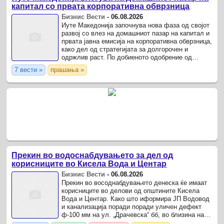
капитал со првата корпоративна обврзница
Бизнис Вести
-
06.08.2026
Иуте Македонија започнува нова фаза од својот
развој со влез на домашниот пазар на капитал и
првата јавна емисија на корпоративна обврзница,
како дел од стратегијата за долгорочен и
одржлив раст. По добиеното одобрение од
Комисијата за хартии од вредност, компанијата
7 вести »
прашања »
ќе издаде ...
Прекин во водоснабдувањето за дел од
корисниците во Кисела Вода и Центар
Бизнис Вести
-
06.08.2026
Прекин во восоднабдувањето денеска ќе имаат
корисниците во делови од општините Кисела
Вода и Центар. Како што иформира ЈП Водовод
и канализација поради поради уличен дефект
ф-100 мм на ул. „Драчевска“ бб, во близина на
црквата, прекинато водоснабдување ќе имаат