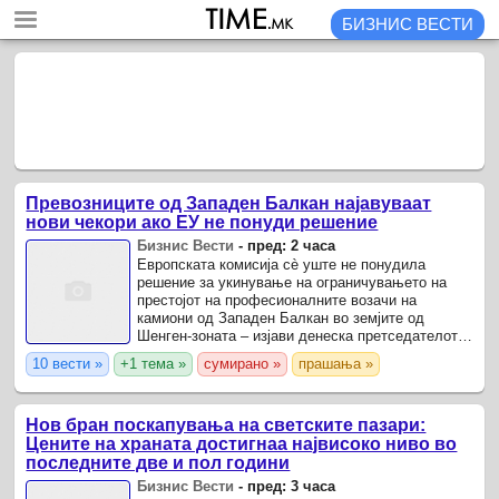
БИЗНИС ВЕСТИ
Превозниците од Западен Балкан најавуваат
нови чекори ако ЕУ не понуди решение
Бизнис Вести
-
пред: 2 часа
Европската комисија сè уште не понудила
решение за укинување на ограничувањето на
престојот на професионалните возачи на
камиони од Западен Балкан во земјите од
Шенген-зоната – изјави денеска претседателот
на Здружението за меѓународен транспорт на
10 вести »
+1 тема »
сумирано »
прашања »
Србија, Неѓо Мандиќ.
Нов бран поскапувања на светските пазари:
Цените на храната достигнаа највисоко ниво во
последните две и пол години
Бизнис Вести
-
пред: 3 часа