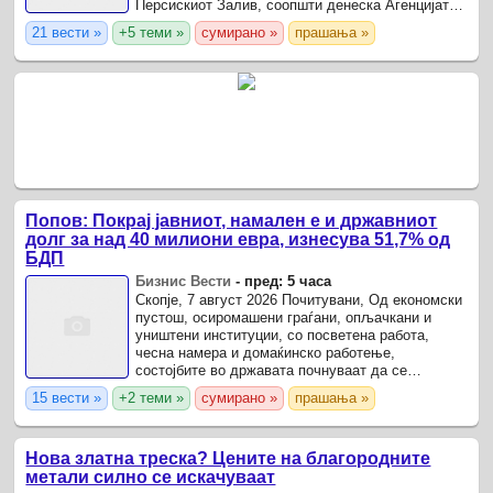
Персискиот Залив, соопшти денеска Агенцијата
за храна на Обединетите нации (ФАО).
21 вести »
+5 теми »
сумирано »
прашања »
Попов: Покрај јавниот, намален е и државниот
долг за над 40 милиони евра, изнесува 51,7% од
БДП
Бизнис Вести
-
пред: 5 часа
Скопје, 7 август 2026 Почитувани, Од економски
пустош, осиромашени граѓани, опљачкани и
уништени институции, со посветена работа,
чесна намера и домаќинско работење,
состојбите во државата почнуваат да се
средуваат, се наведува во соопштението на
15 вести »
+2 теми »
сумирано »
прашања »
ВМРО-ДПМНЕ од денешната ...
Нова златна треска? Цените на благородните
метали силно се искачуваат