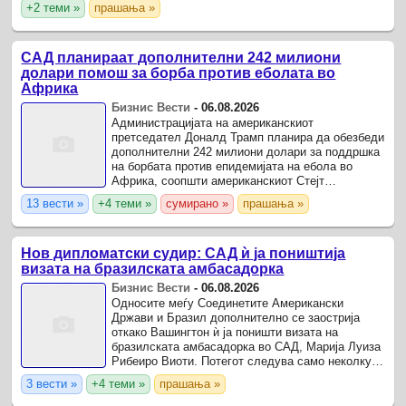
+2 теми »
прашања »
САД планираат дополнителни 242 милиони
долари помош за борба против еболата во
Африка
Бизнис Вести
-
06.08.2026
Администрацијата на американскиот
претседател Доналд Трамп планира да обезбеди
дополнителни 242 милиони долари за поддршка
на борбата против епидемијата на ебола во
Африка, соопшти американскиот Стејт
департмент.
13 вести »
+4 теми »
сумирано »
прашања »
Нов дипломатски судир: САД ѝ ја поништија
визата на бразилската амбасадорка
Бизнис Вести
-
06.08.2026
Односите меѓу Соединетите Американски
Држави и Бразил дополнително се заострија
откако Вашингтон ѝ ја поништи визата на
бразилската амбасадорка во САД, Марија Луиза
Рибеиро Виоти. Потегот следува само неколку
дена по одлуката на Бразил да не издаде визи
3 вести »
+4 теми »
прашања »
за американски ...