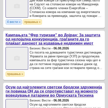
Две нови комори се приклучија кон семејството
на Сојузот на стопански комори на Македонија
(ССКМ). Со новите членки ЕнергоКом –
Стопанска комора на компании од енергетиката
и Комората за превенција, заштита од пожари и
кризен менаџмент, ССКМ го заокружи процесот
4 вести »
прашања »
на ...
Кампањата “Фер туризам” во Дојран: За заштита
од нелојална конкуренција, граѓаните да го
плаќаат данокот за издавање недвижен имот
Бизнис Вести
-
06.08.2026
Со посета на домашните туристички дестинации,
Управата за јавни приходи (УЈП) ја продолжува
кампањата за фер туристичка сезона чија цел е
да се поттикне подеднакво плаќање данок од
страна на сите граѓани кои оствариле приход од
издавање сместувачки капацитети од секаков
прашања »
вид Во ...
Осум од најголемите светски бродски здруженија
ги повикаа ОН да се спротивстават на можното
воведување патарини во Ормуската Теснина
Бизнис Вести
-
06.08.2026
Осум од најголемите светски бродски