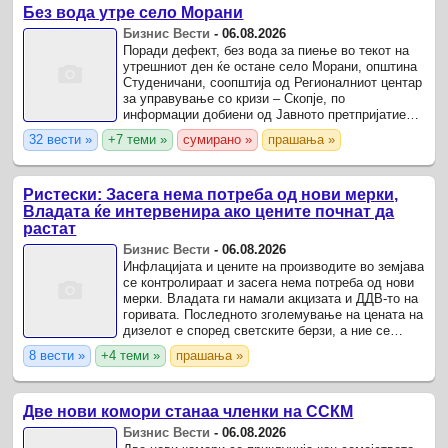
Без вода утре село Морани
Бизнис Вести
-
06.08.2026
Поради дефект, без вода за пиење во текот на
утрешниот ден ќе остане село Морани, општина
Студеничани, соопштија од Регионалниот центар
за управување со кризи – Скопје, по
информации добиени од Јавното претпријатие
„Водовод и канализација“ – Скопје.
32 вести »
+7 теми »
сумирано »
прашања »
Ристески: Засега нема потреба од нови мерки,
Владата ќе интервенира ако цените почнат да
растат
Бизнис Вести
-
06.08.2026
Инфлацијата и цените на производите во земјава
се контролираат и засега нема потреба од нови
мерки. Владата ги намали акцизата и ДДВ-то на
горивата. Последното зголемување на цената на
дизелот е според светските берзи, а ние се
фокусираме цената да остане пониска од
8 вести »
+4 теми »
прашања »
соседните ...
Две нови комори станаа членки на ССКМ
Бизнис Вести
-
06.08.2026