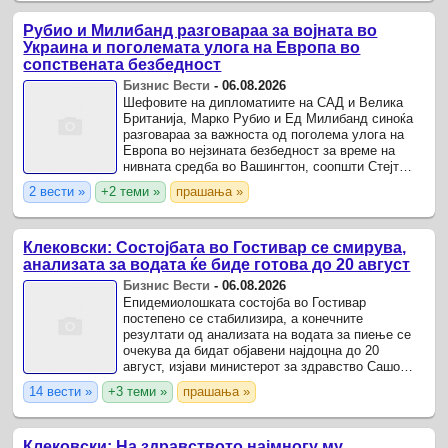
Рубио и Милибанд разговараа за војната во
Украина и поголемата улога на Европа во
сопствената безбедност
Бизнис Вести
-
06.08.2026
Шефовите на дипломатиите на САД и Велика
Британија, Марко Рубио и Ед Милибанд синоќа
разговараа за важноста од поголема улога на
Европа во нејзината безбедност за време на
нивната средба во Вашингтон, соопшти Стејт
департментот.
2 вести »
+2 теми »
прашања »
Клековски: Состојбата во Гостивар се смирува,
анализата за водата ќе биде готова до 20 август
Бизнис Вести
-
06.08.2026
Епидемиолошката состојба во Гостивар
постепено се стабилизира, а конечните
резултати од анализата на водата за пиење се
очекува да бидат објавени најдоцна до 20
август, изјави министерот за здравство Сашо
Клековски.
14 вести »
+3 теми »
прашања »
Клековски: На здравството најмногу му