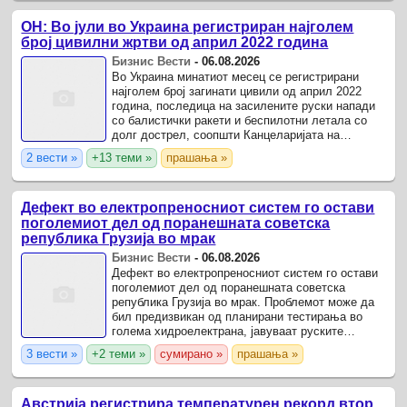
ОН: Во јули во Украина регистриран најголем
број цивилни жртви од април 2022 година
Бизнис Вести
-
06.08.2026
Во Украина минатиот месец се регистрирани
најголем број загинати цивили од април 2022
година, последица на засилените руски напади
со балистички ракети и беспилотни летала со
долг дострел, соопшти Канцеларијата на
Високиот комесар на Обединетите нации за
2 вести »
+13 теми »
прашања »
човекови права.
Дефект во електропреносниот систем го остави
поголемиот дел од поранешната советска
република Грузија во мрак
Бизнис Вести
-
06.08.2026
Дефект во електропреносниот систем го остави
поголемиот дел од поранешната советска
република Грузија во мрак. Проблемот може да
бил предизвикан од планирани тестирања во
голема хидроелектрана, јавуваат руските
медиуми.
3 вести »
+2 теми »
сумирано »
прашања »
Австрија регистрира температурен рекорд втор