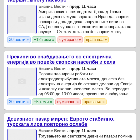
Бизнис Вести
-
пред: 11 часа
Американскиот претседател Доналд Трамп
изјави дека очекува војната со Иран да заврши
наскоро и додаде дека вооружените сили на
САД се соочуваат со тешкотии во испораката на
оружје. – Сметам дека тоа ќе заврши многу
наскоро.
30 вести »
+12 теми »
сумирано »
прашања »
Прекини во снабдувањето со електрична
енергија во повеќе скопски населби и села
Бизнис Вести
-
пред: 11 часа
Поради планирани работи на
електродистрибутивната мрежа, денеска без
електрична енергија ќе останат делови од Скопје
и неколку околни населени места. Во периодот
од 06:00 до 10:00 часот, прекин во снабдувањето
ќе имаат населбите Колонија, Идризово, како и
30 вести »
+5 теми »
сумирано »
прашања »
дел од Јурумлери.
Девизниот пазар мирен: Еврото стабилно,
турската лира повторно ослабе
Бизнис Вести
-
пред: 11 часа
Тргувањето на светските девизни пазари помина