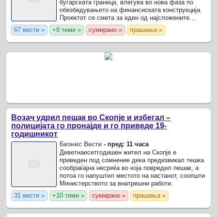
бугарската граница, влегува во нова фаза по
обезбедувањето на финансиската конструкција.
Проектот се смета за еден од најсложените
инфраструктурни зафати во Македонија, бидејќи
67 вести »
+8 теми »
сумирано »
прашања »
повеќе од ...
Возач удрил пешак во Скопје и избегал –
полицијата го пронајде и го приведе 19-
годишникот
Бизнис Вести
-
пред: 11 часа
Деветнаесетгодишен жител на Скопје е
приведен под сомнение дека предизвикал тешка
сообраќајна несреќа во која повредил пешак, а
потоа го напуштил местото на настанот, соопшти
Министерството за внатрешни работи.
31 вести »
+10 теми »
сумирано »
прашања »