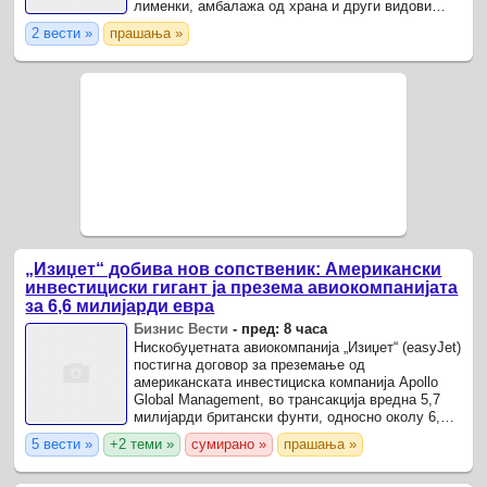
лименки, амбалажа од храна и други видови
отпад.
2 вести »
прашања »
„Изиџет“ добива нов сопственик: Американски
инвестициски гигант ја презема авиокомпанијата
за 6,6 милијарди евра
Бизнис Вести
-
пред: 8 часа
Нискобуџетната авиокомпанија „Изиџет“ (easyJet)
постигна договор за преземање од
американската инвестициска компанија Apollo
Global Management, во трансакција вредна 5,7
милијарди британски фунти, односно околу 6,6
милијарди евра.
5 вести »
+2 теми »
сумирано »
прашања »