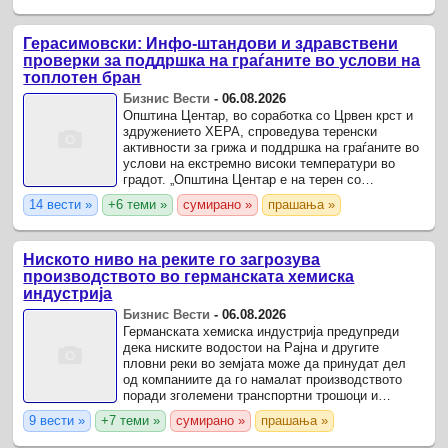
Герасимовски: Инфо-штандови и здравствени
проверки за поддршка на граѓаните во услови на
топлотен бран
Бизнис Вести
-
06.08.2026
Општина Центар, во соработка со Црвен крст и
здружението ХЕРА, спроведува теренски
активности за грижа и поддршка на граѓаните во
услови на екстремно високи температури во
градот. „Општина Центар е на терен со
конкретни мерки делиме вода, поставуваме
14 вести »
+6 теми »
сумирано »
прашања »
инфо-штандови и овозможуваме ...
Ниското ниво на реките го загрозува
производството во германската хемиска
индустрија
Бизнис Вести
-
06.08.2026
Германската хемиска индустрија предупреди
дека ниските водостои на Рајна и другите
пловни реки во земјата може да принудат дел
од компаниите да го намалат производството
поради зголемени транспортни трошоци и
притисокот врз синџирите на снабдување.
9 вести »
+7 теми »
сумирано »
прашања »