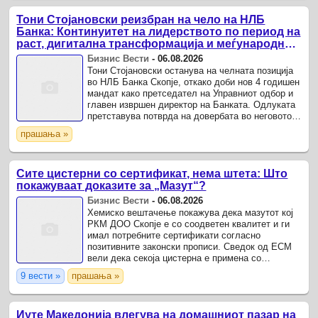
Тони Стојановски реизбран на чело на НЛБ
Банка: Континуитет на лидерството по период на
раст, дигитална трансформација и меѓународни
признанија
Бизнис Вести
-
06.08.2026
Тони Стојановски останува на челната позиција
во НЛБ Банка Скопје, откако доби нов 4 годишен
мандат како претседател на Управниот одбор и
главен извршен директор на Банката. Одлуката
претставува потврда на довербата во неговото
лидерство, во период во кој НЛБ Банка
прашања »
дополнително ...
Сите цистерни со сертификат, нема штета: Што
покажуваат доказите за „Мазут“?
Бизнис Вести
-
06.08.2026
Хемиско вештачење покажува дека мазутот кој
РКМ ДОО Скопје е со соодветен квалитет и ги
имал потребните сертификати согласно
позитивните законски прописи. Сведок од ЕСМ
вели дека секоја цистерна е примена со
сертификат за квалитет, а претходно и самата
9 вести »
прашања »
ОКТА, од каде е купен ...
Иуте Македонија влегува на домашниот пазар на