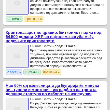
со мали поместувања кај главните валути,
додека инвеститорите остануваат внимателни во
пресрет на нови економски показатели и
сигналите од централните банки. Еврото се
задржа речиси непроменето во однос на
+1 тема »
прашања »
американскиот долар и се ...
Криптопазарот во црвено: Биткоинот падна под
64.500 долари, XRP со најголема загуба меѓу
водечките криптовалути
Бизнис Вести
-
пред: 11 часа
Криптовалутите забележаа претежно негативно
тргување, при што најголем дел од водечките
дигитални средства ја завршија сесијата со пад
на вредноста. Инвеститорите остануваат
претпазливи поради неизвесноста на
финансиските пазари и очекувањата за нови
2 вести »
+3 теми »
прашања »
макроекономски сигнали.
Над 60% од железницата до Бугарија ќе минува
низ тунели и мостови – изградбата на третата
делница стартува по изборот на изведувач
Бизнис Вести
-
пред: 11 часа
Изградбата на третата делница од железничкиот
Коридор 8, која ќе ја поврзе Крива Паланка со