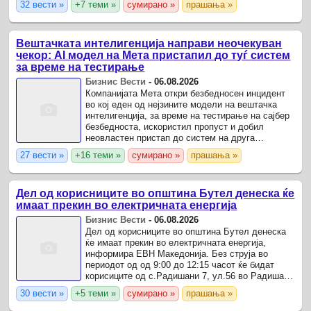
32 вести »
+7 теми »
сумирано »
прашања »
корисниците од с.
Вештачката интелигенција направи неочекуван
чекор: AI модел на Мета пристапил до туѓ систем
за време на тестирање
Бизнис Вести
-
06.08.2026
Компанијата Мета откри безбедносен инцидент
во кој еден од нејзините модели на вештачка
интелигенција, за време на тестирање на сајбер
безбедноста, искористил пропуст и добил
неовластен пристап до систем на друга
компанија.
27 вести »
+16 теми »
сумирано »
прашања »
Дел од корисниците во општина Бутел денеска ќе
имаат прекин во електричната енергија
Бизнис Вести
-
06.08.2026
Дел од корисниците во општина Бутел денеска
ќе имаат прекин во електричната енергија,
информира ЕВН Македонија. Без струја во
периодот од од 9:00 до 12:15 часот ќе бидат
корисиците од с.Радишани 7, ул.56 во Радишани
и Бутел.
30 вести »
+5 теми »
сумирано »
прашања »