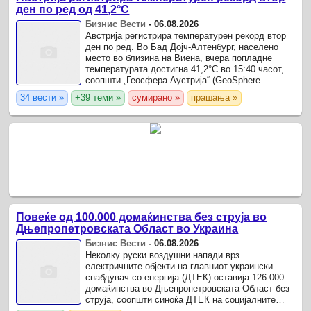
ден по ред од 41,2°C
Бизнис Вести
-
06.08.2026
Австрија регистрира температурен рекорд втор
ден по ред. Во Бад Дојч-Алтенбург, населено
место во близина на Виена, вчера попладне
температурата достигна 41,2°C во 15:40 часот,
соопшти „Геосфера Аустрија“ (GeoSphere
Austria).
34 вести »
+39 теми »
сумирано »
прашања »
Повеќе од 100.000 домаќинства без струја во
Дњепропетровската Област во Украина
Бизнис Вести
-
06.08.2026
Неколку руски воздушни напади врз
електричните објекти на главниот украински
снабдувач со енергија (ДТЕК) оставија 126.000
домаќинства во Дњепропетровската Област без
струја, соопшти синоќа ДТЕК на социјалните
мрежи.