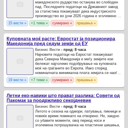
македонското рударство останува во слободен
пад. Последните податоци на Државниот завод
за статистика покажуваат дека индустриското
производство во јуни 2026 година е зголемено за
6,5% во однос на јуни 2025 година, но сепак
15 вести »
+1 тема »
сумирано »
прашања »
продолжува ...
Куповната моќ расте: Евростат ја позиционира
Македонија пред седум земји од ЕУ
Бизнис Вести
-
пред: 8 часа
Најновите податоци на Евростат покажуваат
дека Северна Македонија е меѓу земјите кои
бележат најголемо подобрување на куповната
моќ на граѓаните во Европа. Иако според
номиналната минимална плата земјата се наоѓа
во долниот дел од европската ранг-листа,
19 вести »
+7 теми »
сумирано »
прашања »
сликата значително се ...
Летни еко-навики што прават разлика: Совети од
Пакомак за поодржливо секојдневие
Бизнис Вести
-
пред: 8 часа
Летото е сезона на одмори, патувања, пикници и
повеќе време поминато на отворено. Но, заедно
со убавите моменти, овој период носи и
зголемена потрошувачка на пластични шишиња,