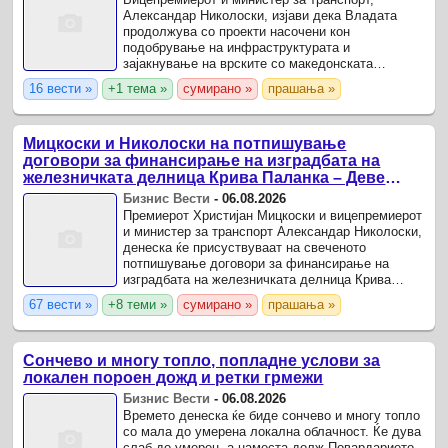
Александар Николоски, изјави дека Владата
продолжува со проекти насочени кон
подобрување на инфраструктурата и
зајакнување на врските со македонската
дијаспора. За време на средба со членови,
16 вести »
+1 тема »
сумирано »
прашања »
симпатизери и иселеници во Ново Село,
Николоски ...
Мицкоски и Николоски на потпишување
договори за финансирање на изградбата на
железничката делница Крива Паланка – Деве
Баир
Бизнис Вести
-
06.08.2026
Премиерот Христијан Мицкоски и вицепремиерот
и министер за транспорт Александар Николоски,
денеска ќе присуствуваат на свеченото
потпишување договори за финансирање на
изградбата на железничката делница Крива
Паланка – граничен премин Деве Баир, која е
67 вести »
+8 теми »
сумирано »
прашања »
дел од источниот крак на ...
Сончево и многу топло, попладне услови за
локален пороен дожд и ретки грмежи
Бизнис Вести
-
06.08.2026
Времето денеска ќе биде сончево и многу топло
со мала до умерена локална облачност. Ќе дува
слаб до умерен, а наместа долж Повардарието