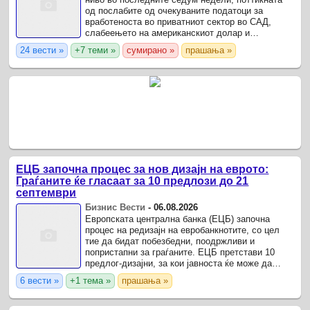
од послабите од очекуваните податоци за
вработеноста во приватниот сектор во САД,
слабеењето на американскиот долар и
очекувањата дека наскоро би можел да биде
24 вести »
+7 теми »
сумирано »
прашања »
постигнат договор за повторно ...
ЕЦБ започна процес за нов дизајн на еврото:
Граѓаните ќе гласаат за 10 предлози до 21
септември
Бизнис Вести
-
06.08.2026
Европската централна банка (ЕЦБ) започна
процес на редизајн на евробанкнотите, со цел
тие да бидат побезбедни, поодржливи и
попристапни за граѓаните. ЕЦБ претстави 10
предлог-дизајни, за кои јавноста ќе може да
гласа до 21 септември, додека конечниот избор
6 вести »
+1 тема »
прашања »
треба да биде направен ...