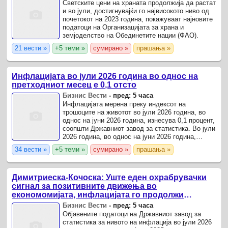
Светските цени на храната продолжија да растат
и во јули, достигнувајќи го највисокото ниво од
почетокот на 2023 година, покажуваат најновите
податоци на Организацијата за храна и
земјоделство на Обединетите нации (ФАО).
21 вести »
+5 теми »
сумирано »
прашања »
Инфлацијата во јули 2026 година во однос на
претходниот месец е 0,1 отсто
Бизнис Вести
-
пред: 5 часа
Инфлацијата мерена преку индексот на
трошоците на животот во јули 2026 година, во
однос на јуни 2026 година, изнесува 0,1 процент,
соопшти Државниот завод за статистика. Во јули
2026 година, во однос на јуни 2026 година,
зголемување на трошоците на животот е
34 вести »
+5 теми »
сумирано »
прашања »
забележано во ...
Димитриеска-Кочоска: Уште еден охрабрувачки
сигнал за позитивните движења во
економомијата, инфлацијата го продолжи
трендот на намалување и во јули изнесува 2,3
Бизнис Вести
-
пред: 5 часа
проценти
Објавените податоци на Државниот завод за
статистика за нивото на инфлација во јули 2026