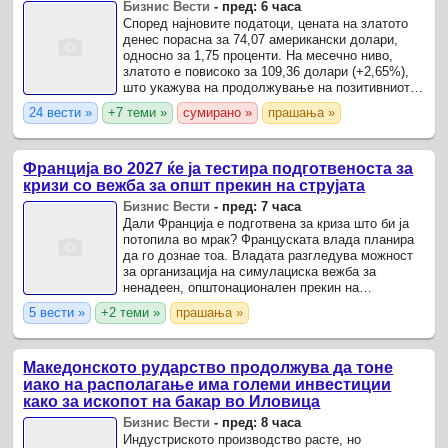
Бизнис Вести
-
пред: 6 часа
Според најновите податоци, цената на златото
денес порасна за 74,07 американски долари,
односно за 1,75 проценти. На месечно ниво,
златото е повисоко за 109,36 долари (+2,65%),
што укажува на продолжување на позитивниот
тренд на пазарот.
24 вести »
+7 теми »
сумирано »
прашања »
Франција во 2027 ќе ја тестира подготвеноста за
кризи со вежба за општ прекин на струјата
Бизнис Вести
-
пред: 7 часа
Дали Франција е подготвена за криза што би ја
потопила во мрак? Француската влада планира
да го дознае тоа. Владата разгледува можност
за организација на симулациска вежба за
ненадеен, општонационален прекин на
снабдувањето со електрична енергија во втората
5 вести »
+2 теми »
прашања »
половина на 2027 ...
Македонското рударство продолжува да тоне
иако на располагање има големи инвестиции
како за ископот на бакар во Иловица
Бизнис Вести
-
пред: 8 часа
Индустриското производство расте, но