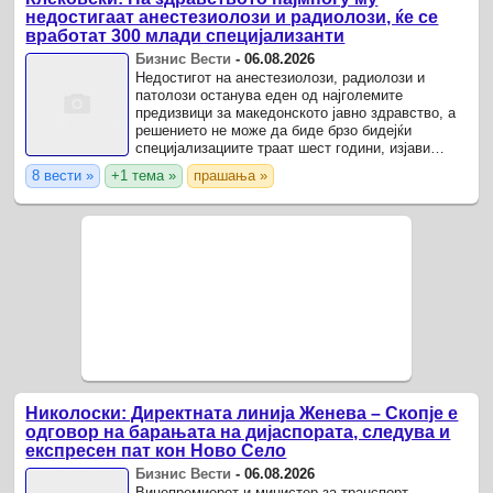
недостигаат анестезиолози и радиолози, ќе се
вработат 300 млади специјализанти
Бизнис Вести
-
06.08.2026
Недостигот на анестезиолози, радиолози и
патолози останува еден од најголемите
предизвици за македонското јавно здравство, а
решението не може да биде брзо бидејќи
специјализациите траат шест години, изјави
министерот за здравство Сашо Клековски.
8 вести »
+1 тема »
прашања »
Николоски: Директната линија Женева – Скопје е
одговор на барањата на дијаспората, следува и
експресен пат кон Ново Село
Бизнис Вести
-
06.08.2026
Вицепремиерот и министер за транспорт,