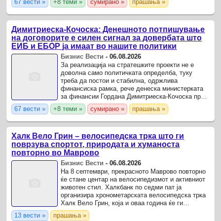
67 вести »
+8 теми »
сумирано »
прашања »
сосед дека ќе имаме модернизација на ...
Димитриеска-Кочоска: Денешното потпишување
на договорите е силен сигнал за довербата што
ЕИБ и ЕБОР ја имаат во нашите политики
Бизнис Вести
-
06.08.2026
За реализација на стратешките проекти не е
доволна само политичката определба, туку
треба да постои и стабилна, одржлива
финансиска рамка, рече денеска министерката
за финансии Гордана Димитриеска-Кочоска пред
потпишувањето договори за финансирање на
67 вести »
+8 теми »
сумирано »
прашања »
изградбата на железничката ...
Халк Вело Грин – велосипедска трка што ги
поврзува спортот, природата и хуманоста
повторно во Маврово
Бизнис Вести
-
06.08.2026
На 8 септември, прекрасното Маврово повторно
ќе стане центар на велосипедизмот и активниот
животен стил. Халкбанк по седми пат ја
организира хронометарската велосипедска трка
Халк Вело Грин, која и оваа година ќе ги
обедини рекреативците, професионалните
13 вести »
прашања »
велосипедисти, децата, ...