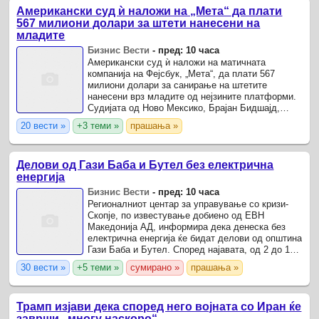
Американски суд ѝ наложи на „Мета“ да плати
567 милиони долари за штети нанесени на
младите
Бизнис Вести
-
пред: 10 часа
Американски суд ѝ наложи на матичната
компанија на Фејсбук, „Мета“, да плати 567
милиони долари за санирање на штетите
нанесени врз младите од нејзините платформи.
Судијата од Ново Мексико, Брајан Бидшајд,
пресуди дека платформите на „Мета“
20 вести »
+3 теми »
прашања »
претставуваат „јавна опасност“ и дека ...
Делови од Гази Баба и Бутел без електрична
енергија
Бизнис Вести
-
пред: 10 часа
Регионалниот центар за управување со кризи-
Скопје, по известување добиено од ЕВН
Македонија АД, информира дека денеска без
електрична енергија ќе бидат делови од општина
Гази Баба и Бутел. Според најавата, од 2 до 10
часот струја ќе немаат корисниците од Колонија
30 вести »
+5 теми »
сумирано »
прашања »
и Идризово, ...
Трамп изјави дека според него војната со Иран ќе
заврши „многу наскоро“