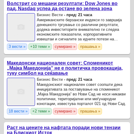
Волстрит со мешани резултати: Dow Jones во
пад, Nasdaq успеа да остане во зелена зона
Бизнис Вести
-
пред: 21 часа
Американските берзански индекси го завршија
денешното тргување со различни резултати,
додека инвеститорите внимателно ги следеа
економските показатели, корпоративните
извештаи и сигналите за идните потези на
Федералните резерви.
3 вести »
+10 теми »
сумирано »
прашања »
Македонски национален совет: Споменикот
„Мајка Македонија“ не е политичка провокација,
туку симбол на сеќавање
Бизнис Вести
-
пред: 21 часа
Македонскиот национален совет соопшти дека
иницијативата за поставување на споменикот
„Мајка Македонија“ во Нови Сад не носи никакви
политички, територијални или меѓународни
конотации, известува порталот 021 од Нови Сад.
18 вести »
+2 теми »
сумирано »
прашања »
Раст на цените на нафтата поради нови тензии
на Блискиот Исток