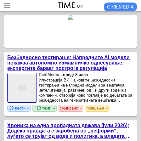
CIVILMEDIA
Безбедносно тестирање: Напредните AI модели
покажаа автономно измамничко однесување,
експертите бараат построга регулација
CivilMedia
-
пред: 8 часа
Илустрација ВИ Најновите безбедносни
тестирања на напредни модели за вештачка
интелигенција, развиени од , и други водечки
компании, отворија ново поглавје во дебатата за
безбедноста на генеративната вештачка
интелигенција.
29 вести »
+13 теми »
сумирано »
прашања »
Хроника на една пропадната држава (јули 2026):
Додека правдата е заробена во „реформи“,
луѓето се трујат од вода и политика, а владата и