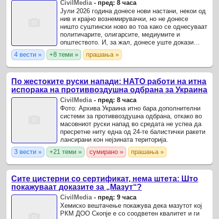
опозицијата се „реконструираат“ – земјата тоне
CivilMedia
-
пред: 8 часа
во „достоинство“ и молчи пред Украина
Јули 2026 година донесе нови настани, некои од
нив и крајно вознемирувачки, но не донесе
ништо суштински ново во тоа како се однесуваат
политичарите, олигарсите, медиумите и
општеството. И, за жал, донесе уште докази
дека политиката не функционира во служба на
4 вести »
+8 теми »
прашања »
јавниот интерес, ...
По жестоките руски напади: НАТО работи на итна
испорака на противвоздушна одбрана за Украина
CivilMedia
-
пред: 8 часа
Фото: Архива Украина итно бара дополнителни
системи за противвоздушна одбрана, откако во
масовниот руски напад во средата не успеа да
пресретне ниту една од 24-те балистички ракети
лансирани кон нејзината територија.
3 вести »
+21 теми »
сумирано »
прашања »
Сите цистерни со сертификат, нема штета: Што
покажуваат доказите за „Мазут“?
CivilMedia
-
пред: 9 часа
Хемиско вештачење покажува дека мазутот кој
РКМ ДОО Скопје е со соодветен квалитет и ги