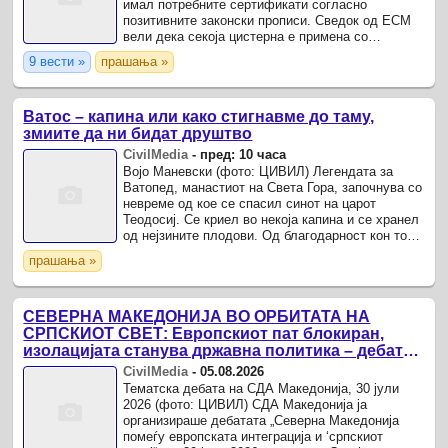
имал потребните сертификати согласно
позитивните законски прописи. Сведок од ЕСМ
вели дека секоја цистерна е примена со
сертификат за квалитет, а претходно и самата
9 вести »
прашања »
ОКТА, од каде е купен ...
Ватос – капина или како стигнавме до таму,
змиите да ни бидат друштво
CivilMedia
-
пред: 10 часа
Војо Маневски (фото: ЦИВИЛ) Легендата за
Ватопед, манастиот на Света Гора, започнува со
невреме од кое се спасил синот на царот
Теодосиј. Се криел во некоја капина и се хранел
од нејзините плодови. Од благодарност кон тоа
место, Теодосиј го подигнал манастирот
прашања »
Ватопед.
СЕВЕРНА МАКЕДОНИЈА ВО ОРБИТАТА НА
СРПСКИОТ СВЕТ: Европскиот пат блокиран,
изолацијата станува државна политика – дебата
на СДА Македонија
CivilMedia
-
05.08.2026
Тематска дебата на СДА Македонија, 30 јули
2026 (фото: ЦИВИЛ) СДА Македонија ја
организираше дебатата „Северна Македонија
помеѓу европската интеграција и ‘српскиот