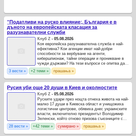
“Податливи на руско влияние;. България е в
дъното на европейската класация за
разузнавателни служби
Клуб Z
-
05.08.2026
Коя европейска разузнавателна служба е най-
ефективна? Кои агенции имат най-добри
способности за вербуване на агенти,
кибершпионаж, тайни операции и проникване в
чужди държави? На тези въпроси се опитва да
отговори френското издание L’Express с първата
3 вести »
+2 теми »
прашања »
по рода си класация на ...
Русия уби още 20 души в Киев и околностите
Клуб Z
-
05.08.2026
Руските удари през нощта отнеха живота на най-
малко 17 души в Киевска област и унищожиха
логистични центрове, обявиха днес украинските
власти, включително президентът Володимир
Зеленски, който отново призова съюзниците си
да предоставят на Украйна прехващачи на
28 вести »
+42 теми »
сумирано »
прашања »
балистични ракети ...