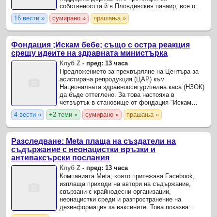
собствеността й в Пловдивския панаир, все още
не е пристигнало в Министерство на финансите,
16 вести »
сумирано »
прашања »
отговориха от там в отговор на ...
Фондация ;Искам бебе; също с остра реакция
срещу идеите на здравната министърка
Клуб Z
-
пред: 13 часа
Предложението за прехвърляне на Центъра за
асистирана репродукция (ЦАР) към
Националната здравноосигурителна каса (НЗОК)
да бъде оттеглено. За това настояха в
четвъртък в становище от фондация "Искам
бебе". Повод за становището са идеи за
4 вести »
+2 теми »
сумирано »
прашања »
"оптимизация" на стуктури в МЗ, ...
Разследване: Meta плаща на създатели на
съдържание с неонацистки връзки и
антиваксърски послания
Клуб Z
-
пред: 13 часа
Компанията Meta, която притежава Facebook,
изплаща приходи на автори на съдържание,
свързани с крайнодесни организации,
неонацистки среди и разпространение на
дезинформация за ваксините. Това показва
разследване на австралийската медия ABC