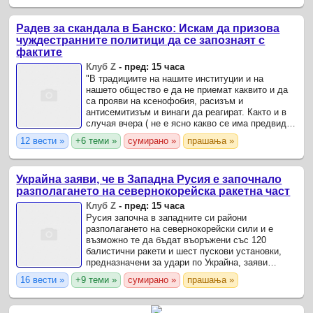
Радев за скандала в Банско: Искам да призова
чуждестранните политици да се запознаят с
фактите
Клуб Z
-
пред: 15 часа
"В традициите на нашите институции и на
нашето общество е да не приемат каквито и да
са прояви на ксенофобия, расизъм и
антисемитизъм и винаги да реагират. Както и в
случая вчера ( не е ясно какво се има предвид
под вчера - бел. ред.
12 вести »
+6 теми »
сумирано »
прашања »
Украйна заяви, че в Западна Русия е започнало
разполагането на севернокорейска ракетна част
Клуб Z
-
пред: 15 часа
Русия започна в западните си райони
разполагането на севернокорейски сили и е
възможно те да бъдат въоръжени със 120
балистични ракети и шест пускови установки,
предназначени за удари по Украйна, заяви
представител на украинското военно
16 вести »
+9 теми »
сумирано »
прашања »
разузнаване, цитиран от Ройтерс.