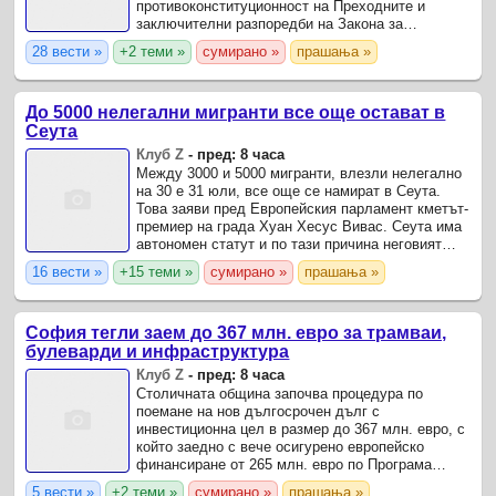
противоконституционност на Преходните и
заключителни разпоредби на Закона за
държавния бюджет на България за 2026 г.
28 вести »
+2 теми »
сумирано »
прашања »
До 5000 нелегални мигранти все още остават в
Сеута
Клуб Z
-
пред: 8 часа
Между 3000 и 5000 мигранти, влезли нелегално
на 30 е 31 юли, все още се намират в Сеута.
Това заяви пред Европейския парламент кметът-
премиер на града Хуан Хесус Вивас. Сеута има
автономен статут и по тази причина неговият
кмет е и регионален министър-председател.
16 вести »
+15 теми »
сумирано »
прашања »
София тегли заем до 367 млн. евро за трамваи,
булеварди и инфраструктура
Клуб Z
-
пред: 8 часа
Столичната община започва процедура по
поемане на нов дългосрочен дълг с
инвестиционна цел в размер до 367 млн. евро, с
който заедно с вече осигурено европейско
финансиране от 265 млн. евро по Програма
"Развитие на регионите" планира да реализира
5 вести »
+2 теми »
сумирано »
прашања »