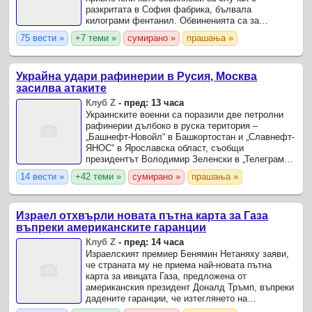
разкритата в София фабрика, бълвала
килограми фентанил. Обвиненията са за
организиране и участие в организирана
75 вести »
+7 теми »
сумирано »
прашања »
престъпна група, производство и
разпространение на ...
Украйна удари рафинерии в Русия, Москва
засилва атаките
Клуб Z
-
пред: 13 часа
Украинските военни са поразили две петролни
рафинерии дълбоко в руска територия –
„Башнефт-Новойл“ в Башкортостан и „Славнефт-
ЯНОС“ в Ярославска област, съобщи
президентът Володимир Зеленски в „Телеграм“,
цитиран от Ройтерс.
14 вести »
+42 теми »
сумирано »
прашања »
Израел отхвърли новата пътна карта за Газа
въпреки американските гаранции
Клуб Z
-
пред: 14 часа
Израелският премиер Бенямин Нетаняху заяви,
че страната му не приема най-новата пътна
карта за ивицата Газа, предложена от
американския президент Доналд Тръмп, въпреки
дадените гаранции, че изтеглянето на
израелската армия може да стане само след