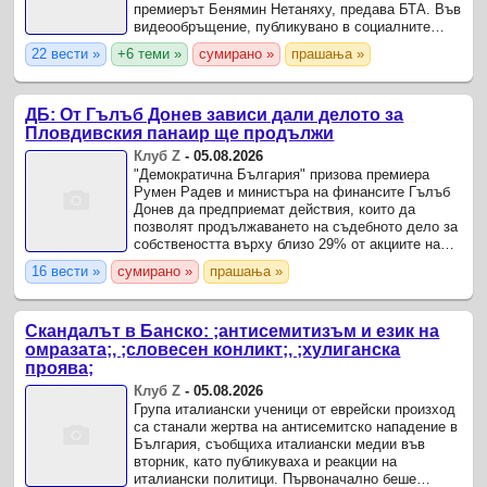
премиерът Бенямин Нетаняху, предава БТА. Във
видеообръщение, публикувано в социалните
мрежи, Нетаняху посочи, че Израел е получил
22 вести »
+6 теми »
сумирано »
прашања »
„проект“ на ...
ДБ: От Гълъб Донев зависи дали делото за
Пловдивския панаир ще продължи
Клуб Z
-
05.08.2026
"Демократична България" призова премиера
Румен Радев и министъра на финансите Гълъб
Донев да предприемат действия, които да
позволят продължаването на съдебното дело за
собствеността върху близо 29% от акциите на
Международен панаир - Пловдив.
16 вести »
сумирано »
прашања »
Скандалът в Банско: ;антисемитизъм и език на
омразата;, ;словесен конликт;, ;хулиганска
проява;
Клуб Z
-
05.08.2026
Група италиански ученици от еврейски произход
са станали жертва на антисемитско нападение в
България, съобщиха италиански медии във
вторник, като публикуваха и реакции на
италиански политици. Първоначално беше