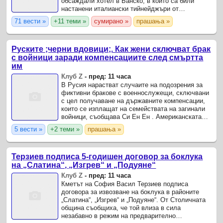
обсаждали хотел в Банско, в който са били
настанени италиански тийнейджъри от
еврейските общности на Рим и Милано; дали
71 вести »
+11 теми »
сумирано »
прашања »
това, че облечените в черно са ...
Руските ;черни вдовици;. Как жени сключват брак
с войници заради компенсациите след смъртта
им
Клуб Z
-
пред: 11 часа
В Русия нарастват случаите на подозрения за
фиктивни бракове с военнослужещи, сключвани
с цел получаване на държавните компенсации,
които се изплащат на семействата на загинали
войници, съобщава Си Ен Ен . Американската
телевизия посочва, че в руското общество те
5 вести »
+2 теми »
прашања »
все по-често се ...
Терзиев подписа 5-годишен договор за боклука
на „Слатина“, „Изгрев“ и „Подуяне“
Клуб Z
-
пред: 11 часа
Кметът на София Васил Терзиев подписа
договора за извозване на боклука в районите
„Слатина“, „Изгрев“ и „Подуяне“. От Столичната
община съобщиха, че той влиза в сила
незабавно в режим на предварително