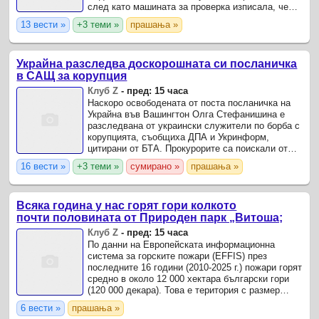
след като машината за проверка изписала, че
сумата не може да се изплати – какъвто
13 вести »
+3 теми »
прашања »
нормално е случаят с ...
Украйна разследва доскорошната си посланичка
в САЩ за корупция
Клуб Z
-
пред: 15 часа
Наскоро освободената от поста посланичка на
Украйна във Вашингтон Олга Стефанишина е
разследвана от украински служители по борба с
корупцията, съобщиха ДПА и Укринформ,
цитирани от БТА. Прокурорите са поискали от
Висшия антикорупционен съд да наложи
16 вести »
+3 теми »
сумирано »
прашања »
гаранция от 15,312 млн.
Всяка година у нас горят гори колкото
почти половината от Природен парк „Витоша;
Клуб Z
-
пред: 15 часа
По данни на Европейската информационна
система за горските пожари (EFFIS) през
последните 16 години (2010-2025 г.) пожари горят
средно в около 12 000 хектара български гори
(120 000 декара). Това е територия с размер
около половината от територията на Природен
6 вести »
прашања »
парк „Витоша".