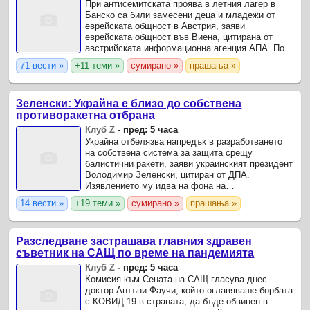
При антисемитската проява в летния лагер в
Банско са били замесени деца и младежи от
еврейската общност в Австрия, заяви
eврейската общност във Виена, цитирана от
австрийската информационна агенция АПА. По
данни на медии млади мъже са скандирали
71 вести »
+11 теми »
сумирано »
прашања »
антисемитски лозунги, отправяли ...
Зеленски: Украйна е близо до собствена
противоракетна отбрана
Клуб Z
-
пред: 5 часа
Украйна отбелязва напредък в разработването
на собствена система за защита срещу
балистични ракети, заяви украинският президент
Володимир Зеленски, цитиран от ДПА.
Изявлението му идва на фона на
продължаващите почти ежедневни руски
14 вести »
+19 теми »
сумирано »
прашања »
въздушни атаки срещу страната.
Разследване застрашава главния здравен
съветник на САЩ по време на пандемията
Клуб Z
-
пред: 5 часа
Комисия към Сената на САЩ гласува днес
доктор Антъни Фаучи, който оглавяваше борбата
с КОВИД-19 в страната, да бъде обвинен в