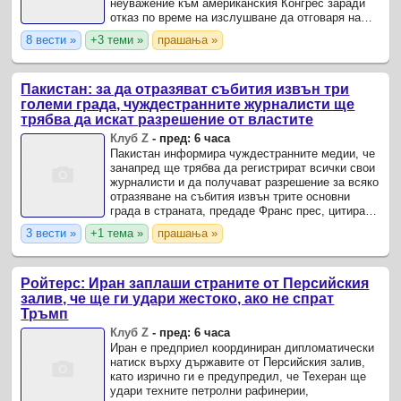
неуважение към американския Конгрес заради
отказ по време на изслушване да отговаря на
въпроси, свързани с действията му за справяне
8 вести »
+3 теми »
прашања »
с пандемията от ...
Пакистан: за да отразяват събития извън три
големи града, чуждестранните журналисти ще
трябва да искат разрешение от властите
Клуб Z
-
пред: 6 часа
Пакистан информира чуждестранните медии, че
занапред ще трябва да регистрират всички свои
журналисти и да получават разрешение за всяко
отразяване на събития извън трите основни
града в страната, предаде Франс прес, цитирана
от БТА.
3 вести »
+1 тема »
прашања »
Ройтерс: Иран заплаши страните от Персийския
залив, че ще ги удари жестоко, ако не спрат
Тръмп
Клуб Z
-
пред: 6 часа
Иран е предприел координиран дипломатически
натиск върху държавите от Персийския залив,
като изрично ги е предупредил, че Техеран ще
удари техните петролни рафинерии,