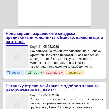
Нова версия: израелските младежи
предизвикали конфликта в Банско, нанесли щети
на хотела
Клуб Z
-
05.08.2026
Началникът на Районното управление в Банско
Християн Пармаков представи нова версия за
инцидента от 2 август с групата израелски
младежи, която се разминава както с
първоначалното лаконично съобщение на
ОДМВР-Благоевград за "словесен конфликт
71 вести »
+11 теми »
сумирано »
прашања »
между две групи", така и с думите на ...
Нетаняху отрече, че Израел е одобрил плана за
разоръжаване на „Хамас“
Клуб Z
-
05.08.2026
Израел не се е съгласявал с плана на Съвета за
мир за разоръжаване на палестинската
групировка „Хамас“ в Ивицата Газа, заяви