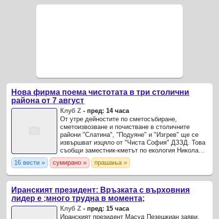
Нова фирма поема чистотата в три столични
района от 7 август
Клуб Z
-
пред: 14 часа
От утре дейностите по сметосъбиране,
сметоизвозване и почистване в столичните
райони "Слатина", "Подуяне" и "Изгрев" ще се
извършват изцяло от "Чиста София" ДЗЗД. Това
съобщи заместник-кметът по екология Николай
Неделков при подписването на договора за
16 вести »
сумирано »
прашања »
чистота в т.нар. Зона 3.
Иранският президент: Връзката с върховния
лидер е ;много трудна в момента;
Клуб Z
-
пред: 15 часа
Иранският президент Масуд Пезешкиан заяви,