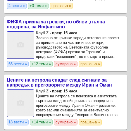
департамент на САЩ, цитиран от Ройтерс.
4 вести »
+3 теми »
прашања »
ФИФА призна за грешки, но обяви ;пълна
подкрепа; за Инфантино
Клуб Z
-
пред: 15 часа
Засипано от критики заради оттегления проект
за привличане на частни инвеститори,
ръководството на Световната футболна
централа (ФИФА) призна за "грешки" и
представи "извинения", но в същото време
демонстрира пълна подкрепа за Джани
66 вести »
+12 теми »
сумирано »
прашања »
Инфантино на спешна кризисна среща в Рабат,
...
Цените на петрола спадат след сигнали за
напредък в преговорите между Иран и Оман
Клуб Z
-
пред: 15 часа
Цените на петрола се понижиха в азиатската
търговия след съобщенията за напредък в
преговорите между Иран и Оман – развитие,
което засили очакванията за евентуално
споразумение между Техеран и Вашингтон за
възстановяване на корабоплаването през
18 вести »
+14 теми »
сумирано »
прашања »
Ормузкия проток, предаде Ройтерс.