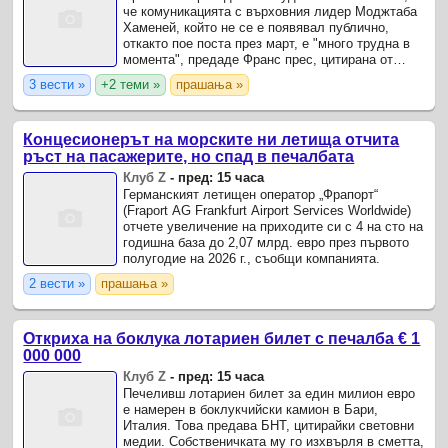
че комуникацията с върховния лидер Моджтаба
Хаменей, който не се е появявал публично,
откакто пое поста през март, е "много трудна в
момента", предаде Франс прес, цитирана от
БТА.
3 вести »
+2 теми »
прашања »
Концесионерът на морските ни летища отчита
ръст на пасажерите, но спад в печалбата
Клуб Z
-
пред: 15 часа
Германският летищен оператор „Фрапорт“
(Fraport AG Frankfurt Airport Services Worldwide)
отчете увеличение на приходите си с 4 на сто на
годишна база до 2,07 млрд. евро през първото
полугодие на 2026 г., съобщи компанията.
2 вести »
прашања »
Откриха на боклука лотариен билет с печалба € 1
000 000
Клуб Z
-
пред: 15 часа
Печеливш лотариен билет за един милион евро
е намерен в боклукчийски камион в Бари,
Италия. Това предава БНТ, цитирайки световни
медии. Собственичката му го изхвърля в сметта,