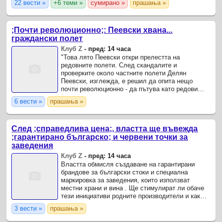
22 вести »
+6 теми »
сумирано »
прашања »
пълното разоръжаване на „Хамас“, ...
;Почти революционно;: Пеевски хвана...
граждански полет
Клуб Z
-
пред: 14 часа
"Това лято Пеевски откри прелестта на
редовните полети. След скандалите и
проверките около частните полети Делян
Пеевски, изглежда, е решил да опита нещо
почти революционно - да пътува като редови
пътник." Това съобщават от "Демократична
6 вести »
прашања »
България" в публикация във фейсбук, ...
След ;справедлива цена;, властта ще въвежда
;гарантирано българско; и червени точки за
заведения
Клуб Z
-
пред: 14 часа
Властта обмисля създаване на гарантирани
брандове за български стоки и специална
маркировка за заведения, които използват
местни храни и вина . Ще стимулират ли обаче
тези инициативи родните производители и какъв
ще бъде реалният икономически ефект,
3 вести »
прашања »
коментираха днес експерти ...