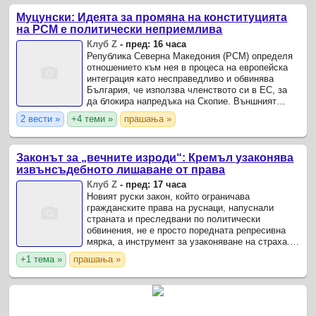
Муцунски: Идеята за промяна на конституцията
на РСМ е политически неприемлива
Клуб Z
-
пред: 16 часа
Република Северна Македония (РСМ) определя
отношението към нея в процеса на европейска
интеграция като несправедливо и обвинява
България, че използва членството си в ЕС, за
да блокира напредъка на Скопие. Външният
министър Тимчо Муцунски заявява пред
2 вести »
+4 теми »
прашања »
„Политико“ , че страната му ...
Законът за „вечните изроди“: Кремъл узаконява
извънсъдебното лишаване от права
Клуб Z
-
пред: 17 часа
Новият руски закон, който ограничава
гражданските права на руснаци, напуснали
страната и преследвани по политически
обвинения, не е просто поредната репресивна
мярка, а инструмент за узаконяване на страха.
Такова е мнението на коментара на
+1 тема »
прашања »
опозиционното издание „Новая газета.