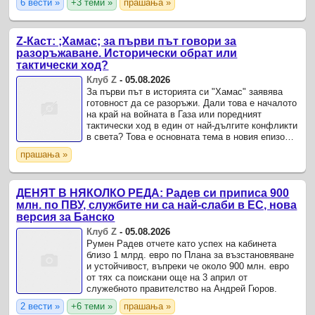
6 вести »
+3 теми »
прашања »
Z-Каст: ;Хамас; за първи път говори за
разоръжаване. Исторически обрат или
тактически ход?
Клуб Z
-
05.08.2026
За първи път в историята си "Хамас" заявява
готовност да се разоръжи. Дали това е началото
на край на войната в Газа или поредният
тактически ход в един от най-дългите конфликти
в света? Това е основната тема в новия епизод
на Z-Каст, в който ни гостува международният
прашања »
редактор ...
ДЕНЯТ В НЯКОЛКО РЕДА: Радев си приписа 900
млн. по ПВУ, службите ни са най-слаби в ЕС, нова
версия за Банско
Клуб Z
-
05.08.2026
Румен Радев отчете като успех на кабинета
близо 1 млрд. евро по Плана за възстановяване
и устойчивост, въпреки че около 900 млн. евро
от тях са поискани още на 3 април от
служебното правителство на Андрей Гюров.
2 вести »
+6 теми »
прашања »