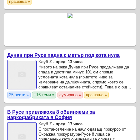
прашања »
News Verify.
Дунав при Русе падна с метър под кота нула
Клуб Z
-
пред: 13 часа
Нивото на река Дунав при Русе продължава да
спада и достигна минус 101 см спрямо
условната кота нула (приетото ниво за
измерване на дълбочината, спрямо което се
сравняват останалите стойности). Това е с още
4 сантиметра по-ниско спрямо предходното
25 вести »
+16 теми »
сумирано »
прашања »
денонощие, съобщиха от ...
В Русе привлякоха 8 обвиняеми за
наркофабриката в София
Клуб Z
-
пред: 13 часа
С постановление на наблюдаващ прокурор от
Окръжна прокуратура-Русе 8 лица са
привлечени като обвиняеми за случая с