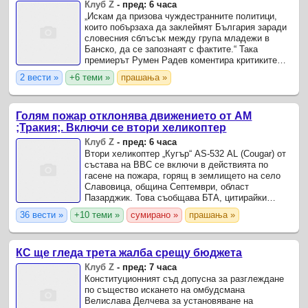
Клуб Z
-
пред: 6 часа
„Искам да призова чуждестранните политици,
които побързаха да заклеймят България заради
словесния сблъсък между група младежи в
Банско, да се запознаят с фактите.“ Така
премиерът Румен Радев коментира критиките
срещу страната ни заради огласения в
2 вести »
+6 теми »
прашања »
италианските медии инцидент в ...
Голям пожар отклонява движението от АМ
;Тракия;. Включи се втори хеликоптер
Клуб Z
-
пред: 6 часа
Втори хеликоптер „Кугър“ AS-532 AL (Cougar) от
състава на ВВС се включи в действията по
гасене на пожара, горящ в землището на село
Славовица, община Септември, област
Пазарджик. Това съобщава БТА, цитирайки
Министерството на отбраната.
36 вести »
+10 теми »
сумирано »
прашања »
КС ще гледа трета жалба срещу бюджета
Клуб Z
-
пред: 7 часа
Конституционният съд допусна за разглеждане
по същество искането на омбудсмана
Велислава Делчева за установяване на