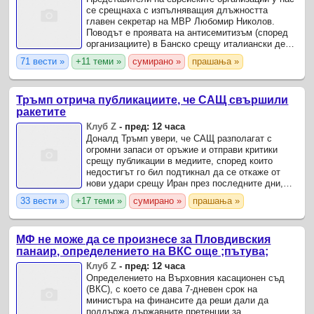
се срещнаха с изпълняващия длъжността
главен секретар на МВР Любомир Николов.
Поводът е проявата на антисемитизъм (според
организациите) в Банско срещу италиански деца
от еврейски произход, дошли на лагер в
71 вести »
+11 теми »
сумирано »
прашања »
България.
Тръмп отрича публикациите, че САЩ свършили
ракетите
Клуб Z
-
пред: 12 часа
Доналд Тръмп увери, че САЩ разполагат с
огромни запаси от оръжие и отправи критики
срещу публикации в медиите, според които
недостигът го бил подтикнал да се откаже от
нови удари срещу Иран през последните дни,
предаде Франс прес, цитирана от БТА.
33 вести »
+17 теми »
сумирано »
прашања »
МФ не може да се произнесе за Пловдивския
панаир, определението на ВКС още ;пътува;
Клуб Z
-
пред: 12 часа
Определението на Върховния касационен съд
(ВКС), с което се дава 7-дневен срок на
министъра на финансите да реши дали да
поддържа държавните претенции за