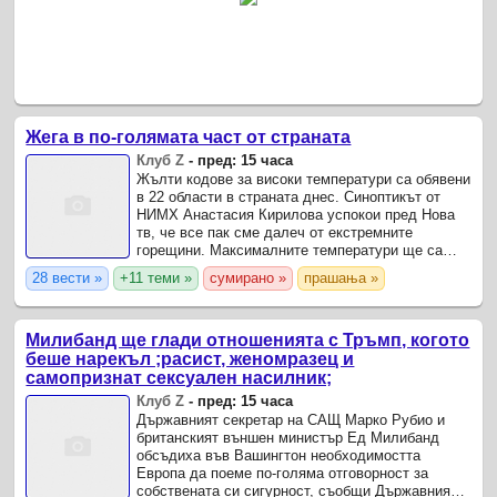
Жега в по-голямата част от страната
Клуб Z
-
пред: 15 часа
Жълти кодове за високи температури са обявени
в 22 области в страната днес. Синоптикът от
НИМХ Анастасия Кирилова успокои пред Нова
тв, че все пак сме далеч от екстремните
горещини. Максималните температури ще са
между 32 и 37 градуса.
28 вести »
+11 теми »
сумирано »
прашања »
Милибанд ще глади отношенията с Тръмп, когото
беше нарекъл ;расист, женомразец и
самопризнат сексуален насилник;
Клуб Z
-
пред: 15 часа
Държавният секретар на САЩ Марко Рубио и
британският външен министър Ед Милибанд
обсъдиха във Вашингтон необходимостта
Европа да поеме по-голяма отговорност за
собствената си сигурност, съобщи Държавният