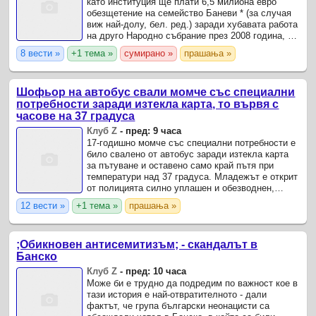
като институция ще плати 6,5 милиона евро
обезщетение на семейство Баневи * (за случая
виж най-долу, бел. ред.) заради хубавата работа
на друго Народно събрание през 2008 година, се
присетих за поръчаните ядки и седем вида
8 вести »
+1 тема »
сумирано »
прашања »
кафета за 100 ...
Шофьор на автобус свали момче със специални
потребности заради изтекла карта, то вървя с
часове на 37 градуса
Клуб Z
-
пред: 9 часа
17-годишно момче със специални потребности е
било свалено от автобус заради изтекла карта
за пътуване и оставено само край пътя при
температури над 37 градуса. Младежът е открит
от полицията силно уплашен и обезводнен,
съобщиха от Областната дирекция на МВР в
12 вести »
+1 тема »
прашања »
Плевен.
;Обикновен антисемитизъм; - скандалът в
Банско
Клуб Z
-
пред: 10 часа
Може би е трудно да подредим по важност кое в
тази история е най-отвратителното - дали
фактът, че група български неонацисти са