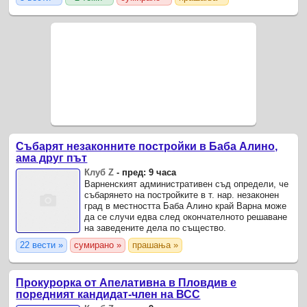
мащабна програма за обновяване ...
Събарят незаконните постройки в Баба Алино,
ама друг път
Клуб Z
-
пред: 9 часа
Варненският административен съд определи, че
събарянето на постройките в т. нар. незаконен
град в местността Баба Алино край Варна може
да се случи едва след окончателното решаване
на заведените дела по същество.
22 вести »
сумирано »
прашања »
Прокурорка от Апелативна в Пловдив е
поредният кандидат-член на ВСС