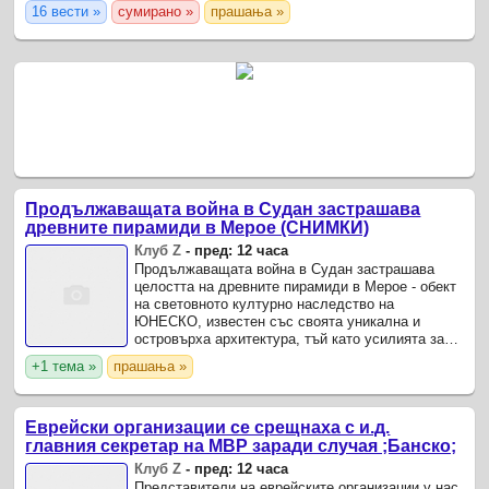
изпълнение, след като Върховният
16 вести »
сумирано »
прашања »
административен съд (ВАС) е потвърдил
правото ...
Продължаващата война в Судан застрашава
древните пирамиди в Мерое (СНИМКИ)
Клуб Z
-
пред: 12 часа
Продължаващата война в Судан застрашава
целостта на древните пирамиди в Мерое - обект
на световното културно наследство на
ЮНЕСКО, известен със своята уникална и
островърха архитектура, тъй като усилията за
неговото опазване са напълно спрени, предаде
+1 тема »
прашања »
АП.
Еврейски организации се срещнаха с и.д.
главния секретар на МВР заради случая ;Банско;
Клуб Z
-
пред: 12 часа
Представители на еврейските организации у нас