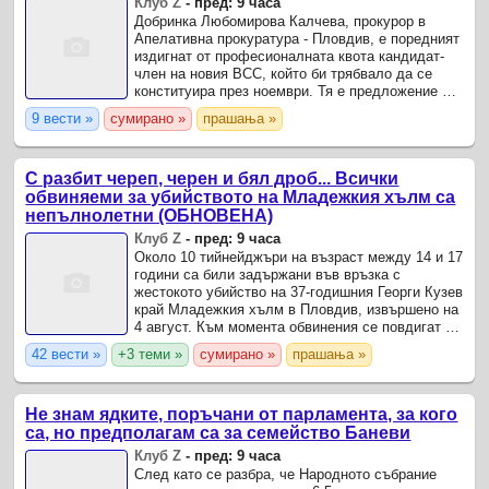
Клуб Z
-
пред: 9 часа
Добринка Любомирова Калчева, прокурор в
Апелативна прокуратура - Пловдив, е поредният
издигнат от професионалната квота кандидат-
член на новия ВСС, който би трябвало да се
конституира през ноември. Тя е предложение на
Анна Викова - зам.
9 вести »
сумирано »
прашања »
С разбит череп, черен и бял дроб... Всички
обвиняеми за убийството на Младежкия хълм са
непълнолетни (ОБНОВЕНА)
Клуб Z
-
пред: 9 часа
Около 10 тийнейджъри на възраст между 14 и 17
години са били задържани във връзка с
жестокото убийство на 37-годишния Георги Кузев
край Младежкия хълм в Пловдив, извършено на
4 август. Към момента обвинения се повдигат на
петима от тях – три момчета и две момичета,
42 вести »
+3 теми »
сумирано »
прашања »
които според ...
Не знам ядките, поръчани от парламента, за кого
са, но предполагам са за семейство Баневи
Клуб Z
-
пред: 9 часа
След като се разбра, че Народното събрание