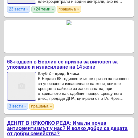
електроцентрали и водни централи, ако не
убедят президента на САЩ Доналд Тръмп да
23 вести »
+24 теми »
прашања »
прекрати американските удари ...
68-годшен в Берлин се призна за виновен за
упояване и изнасилване на 14 жени
Клуб Z
-
пред: 6 часа
В Берлин 68-годишен мъж се призна за виновен
за упояване и изнасилване на жени, които е
срещал в сайтове за запознанства, при
откриването на съдебния процес срещу него
днес, предаде ДПА, цитирана от БТА. Чрез
адвоката си Йохен Шофтхалер мъжът призна, че
3 вести »
прашања »
е извършил сексуално ...
ДЕНЯТ В НЯКОЛКО РЕДА: Има ли почва
антисемитизмът у нас? И колко добри са децата
от добри семейства?