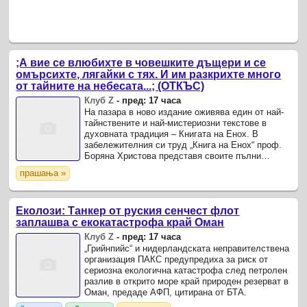
;А вие се влюбихте в човешките дъщери и се
омърсихте, лягайки с тях. И им разкрихте много
от тайните на небесата...; (ОТКЪС)
Клуб Z
-
пред: 17 часа
На пазара в ново издание оживява един от най-
тайнствените и най-мистериозни текстове в
духовната традиция – Книгата на Енох. В
забележителния си труд „Книга на Енох“ проф.
Боряна Христова представя своите пълни
преводи на две основни версии – Етиопската и
прашања »
Славянската – на ...
Еколози: Танкер от руския сенчест флот
заплашва с екокатастрофа край Оман
Клуб Z
-
пред: 17 часа
„Грийнпийс“ и нидерландската неправителствена
организация ПАКС предупредиха за риск от
сериозна екологична катастрофа след петролен
разлив в открито море край природен резерват в
Оман, предаде АФП, цитирана от БТА.