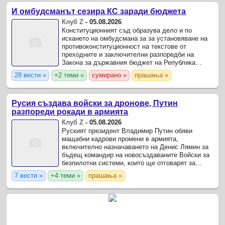
И омбудсманът сезира КС заради бюджета
Клуб Z
-
05.08.2026
Конституционният съд образува дело и по
искането на омбудсмана за за установяване на
противоконституционност на текстове от
преходните и заключителни разпоредби на
Закона за държавния бюджет на Република
България за 2026 г.
28 вести »
+2 теми »
сумирано »
прашања »
Русия създава войски за дронове, Путин
разпореди рокади в армията
Клуб Z
-
05.08.2026
Руският президент Владимир Путин обяви
мащабни кадрови промени в армията,
включително назначаването на Денис Лямин за
бъдещ командир на новосъздаваните Войски за
безпилотни системи, които ще отговарят за
използването на дронове на бойното поле,
7 вести »
+4 теми »
прашања »
предадоха Ройтерс, ТАСС и БТА.