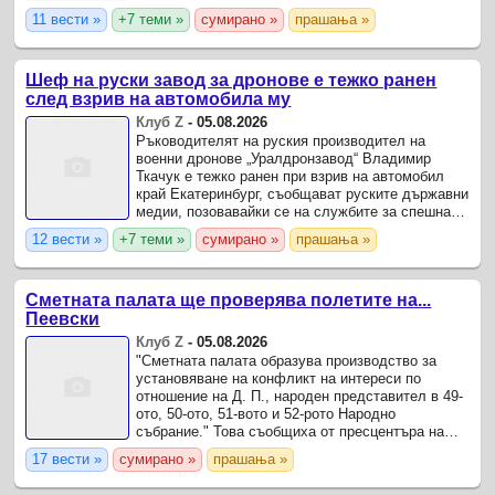
съобщено, че случаят е от хотел в София, като
11 вести »
+7 теми »
сумирано »
прашања »
СДВР веднага обяви, че ...
Шеф на руски завод за дронове е тежко ранен
след взрив на автомобила му
Клуб Z
-
05.08.2026
Ръководителят на руския производител на
военни дронове „Уралдронзавод“ Владимир
Ткачук е тежко ранен при взрив на автомобил
край Екатеринбург, съобщават руските държавни
медии, позовавайки се на службите за спешна
помощ.
12 вести »
+7 теми »
сумирано »
прашања »
Сметната палата ще проверява полетите на...
Пеевски
Клуб Z
-
05.08.2026
"Сметната палата образува производство за
установяване на конфликт на интереси по
отношение на Д. П., народен представител в 49-
ото, 50-ото, 51-вото и 52-рото Народно
събрание." Това съобщиха от пресцентъра на
институцията.
17 вести »
сумирано »
прашања »