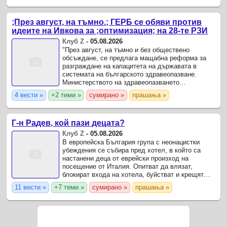
;През август, на тъмно.; ГЕРБ се обяви против
идеите на Ивкова за ;оптимизация; на 28-те РЗИ
Клуб Z
-
05.08.2026
"През август, на тъмно и без обществено
обсъждане, се предлага мащабна реформа за
разграждане на капацитета на държавата в
системата на българското здравеопазване.
Министерството на здравеопазването
предвижда закриване на 28-те Регионални
4 вести »
+2 теми »
сумирано »
прашања »
здравни инспекции като самостоятелни ...
Г-н Радев, кой пази децата?
Клуб Z
-
05.08.2026
В европейска България група с нeонaцистки
убеждения се събира пред хотел, в който са
настанени деца от еврейски произход на
посещение от Италия. Опитват да влязат,
блокират входа на хотела, буйстват и крещят
нацистки лозунги на 15-годишни деца, които
11 вести »
+7 теми »
сумирано »
прашања »
ужасени плачат.