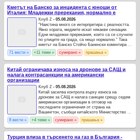
Кметът на Банско за инцидента с юноши от
Италия: Младежки пререкания, нормално е
Клуб Z
-
05.08.2026
"Наистина много се интерпретира с реалността.
Явно хората, медиите искат някакви сензации.
Едни младежки пререкания, които са се случили
по улиците на града, са нещо нормално." Така
кметът на Банско Стойчо Баненски коментира в
интервю пред БНР снощната новина,
71 вести »
+11 теми »
сумирано »
прашања »
разпространила се ...
Китай ограничава износа на дронове за САЩ и
налага контрасанкции на американски
организации
Клуб Z
-
05.08.2026
Китай засилва контрола върху износа на
дронове за САЩ и налага санкции срещу седем
американски организации в отговор на
последните ограничения от страна на
Вашингтон, съобщи китайското Министерство на
търговията, цитирано от Ройтерс и БТА.
8 вести »
+4 теми »
сумирано »
прашања »
Турция влиза в търсенето на газ в България -