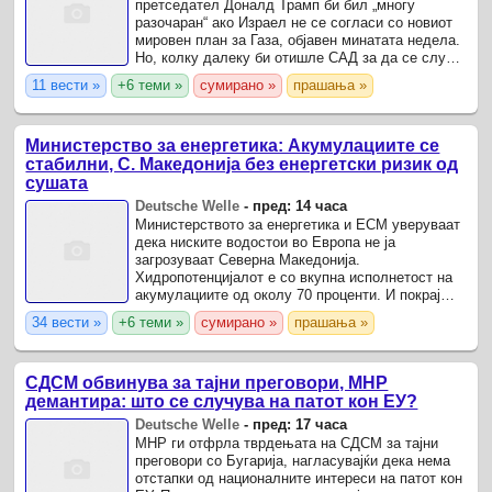
претседател Доналд Трамп би бил „многу
разочаран“ ако Израел не се согласи со новиот
мировен план за Газа, објавен минатата недела.
Но, колку далеку би отишле САД за да се случи
тоа? Американскиот претседател го нарече
11 вести »
+6 теми »
сумирано »
прашања »
„историски пробив“.
Министерство за енергетика: Акумулациите се
стабилни, С. Македонија без енергетски ризик од
сушата
Deutsche Welle
-
пред: 14 часа
Министерството за енергетика и ЕСМ уверуваат
дека ниските водостои во Европа не ја
загрозуваат Северна Македонија.
Хидропотенцијалот е со вкупна исполнетост на
акумулациите од околу 70 проценти. И покрај
рекордно нискиот водостој на Дунав и
34 вести »
+6 теми »
сумирано »
прашања »
проблемите што ги создава домашниот ...
СДСМ обвинува за тајни преговори, МНР
демантира: што се случува на патот кон ЕУ?
Deutsche Welle
-
пред: 17 часа
МНР ги отфрла тврдењата на СДСМ за тајни
преговори со Бугарија, нагласувајќи дека нема
отстапки од националните интереси на патот кон