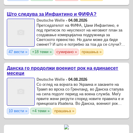
Што следува за Инфантино и ФИФА?
Deutsche Welle
-
04.08.2026
Претседателот на ФИФА, Џани Инфантино, е
под притисок по неуспехот на неговиот план за
создавање комерцијална подружница за
Светското првенство. Но дали може да биде
сменет? И што е потребно за тоа да се случи?
Откако Џани Инфантино ги своите планови за
47 вести »
+18 теми »
сумирано »
прашања »
создавање комерцијална ...
Данска го продолжи воениот рок на единаесет
месеци
Deutsche Welle
-
04.08.2026
Со оглед на војната во Украина и заканите на
Трамп во врска со Гренланд, во Данска стапува
на сила подолг период на воена служба. Меѓу
првите жени регрути според новите правила е и
принцезата Изабела. Во Данска, воениот рок
отсега ќе трае 11 месеци, што е речиси трипати
10 вести »
+4 теми »
прашања »
подолго ...