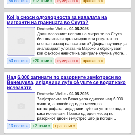
56 вести »
+12 теми »
сумирано »
прашања »
Кој ја сноси одговорноста за навалата на
мигранти на границата во Сеута?
Deutsche Welle
-
04.08.2026
Дали масовниот наплив на мигранти во Сеута
бил политички организиран или резултат на
спонтан развој на настаните? Двајца научници ја
анализираат улогата на Мароко и објаснуваат
кои фактори навистина одиграле клучна улога
Мароканската влада долго молчеше.
53 вести »
+20 теми »
сумирано »
прашања »
Над 6.000 загинати по разорните земјотреси во
Венецуела, илјадници луѓе сè уште се водат како
исчезнати
Deutsche Welle
-
04.08.2026
Земјотресите во Венецуела однесоа над 6.000
животи, а повеќе од еден месец по
катастрофата, илјадници луѓе сè уште се водат
како исчезнати. Повеќе од еден месец по
разорниот двоен земјотрес што ја погоди
Венецуела, досега не е расчистена ниту
13 вести »
+2 теми »
прашања »
четвртина од урнатините.