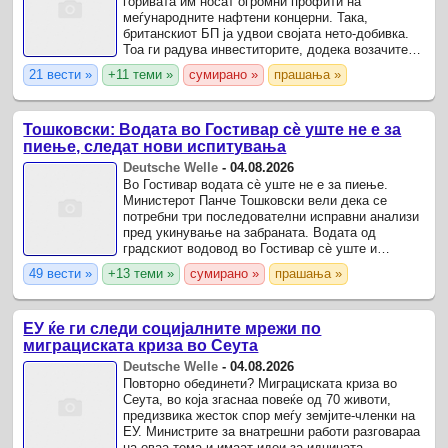
горивата им носат огромни профити на
меѓународните нафтени концерни. Така,
британскиот БП ја удвои својата нето-добивка.
Тоа ги радува инвеститорите, додека возачите
страдаат.
21 вести »
+11 теми »
сумирано »
прашања »
Тошковски: Водата во Гостивар сѐ уште не е за
пиење, следат нови испитувања
Deutsche Welle
-
04.08.2026
Во Гостивар водата сѐ уште не е за пиење.
Министерот Панче Тошковски вели дека се
потребни три последователни исправни анализи
пред укинување на забраната. Водата од
градскиот водовод во Гостивар сѐ уште и
останува наменета само за техничка употреба,
49 вести »
+13 теми »
сумирано »
прашања »
соопшти министерот за ...
ЕУ ќе ги следи социјалните мрежи по
миграциската криза во Сеута
Deutsche Welle
-
04.08.2026
Повторно обединети? Миграциската криза во
Сеута, во која згаснаа повеќе од 70 животи,
предизвика жесток спор меѓу земјите-членки на
ЕУ. Министрите за внатрешни работи разговараа
на оваа тема и имаат идеи за иднината.