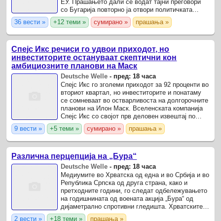
ЕУ. Прашањето дали се водат тајни преговори
со Бугарија повторно ја отвори политичката
дебата за евроинтеграциите и позициите на
36 вести »
+12 теми »
сумирано »
прашања »
Владата во однос ...
Спејс Икс речиси го удвои приходот, но
инвеститорите остануваат скептични кон
амбициозните планови на Маск
Deutsche Welle
-
пред: 18 часа
Спејс Икс го зголеми приходот за 92 проценти во
вториот квартал, но инвеститорите и понатаму
се сомневаат во остварливоста на долгорочните
планови на Илон Маск. Вселенската компанија
Спејс Икс со својот прв деловен извештај по
рекордното излегување на берза во јуни ги
9 вести »
+5 теми »
сумирано »
прашања »
надмина ...
Различна перцепција на „Бура“
Deutsche Welle
-
пред: 18 часа
Медиумите во Хрватска од една и во Србија и во
Република Српска од друга страна, како и
претходните години, го следат одбележувањето
на годишнината од воената акција „Бура“ од
дијаметрално спротивни гледишта. Хрватските
медиуми годишнината ја следат како државен
2 вести »
+18 теми »
прашања »