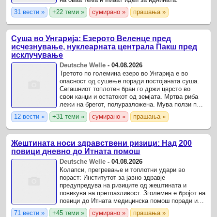
31 вести »
+22 теми »
сумирано »
прашања »
Суша во Унгарија: Езерото Веленце пред
исчезнување, нуклеарната централа Пакш пред
исклучување
Deutsche Welle
-
04.08.2026
Третото по големина езеро во Унгарија е во
опасност од сушење поради постојаната суша.
Сегашниот топлотен бран го држи цврсто во
свои канџи и остатокот од земјата. Мртва риба
лежи на брегот, полуразложена. Мува ползи по
нејзините лушпи, а очите веќе ѝ се исколвани од
12 вести »
+31 теми »
сумирано »
прашања »
птици.
Жештината носи здравствени ризици: Над 200
повици дневно до Итната помош
Deutsche Welle
-
04.08.2026
Колапси, прегревање и топлотни удари во
пораст: Институтот за јавно здравје
предупредува на ризиците од жештината и
повикува на претпазливост. Зголемен е бројот на
повици до Итната медицинска помош поради и
жештината што ја зафати земјата.
71 вести »
+45 теми »
сумирано »
прашања »