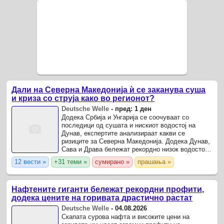
Дали на Северна Македонија ѝ се заканува суша
и криза со струја како во регионот?
Deutsche Welle
-
пред: 1 ден
Додека Србија и Унгарија се соочуваат со
последици од сушата и нискиот водостој на
Дунав, експертите анализираат какви се
ризиците за Северна Македонија. Додека Дунав,
Сава и Драва бележат рекордно низок водостој,
а некои европски земји се соочуваат со
12 вести »
+31 теми »
сумирано »
прашања »
намалено и проблеми во ...
Нафтените гиганти бележат рекордни профити,
додека цените на горивата драстично растат
Deutsche Welle
-
04.08.2026
Скапата сурова нафта и високите цени на