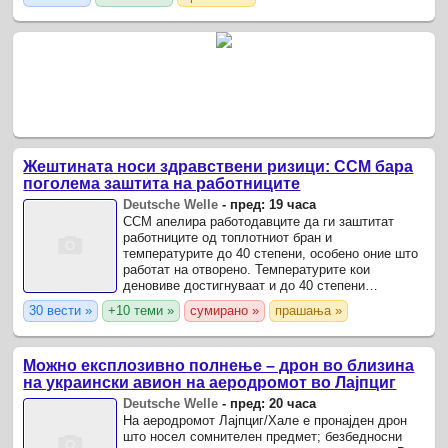
празник: се ...
Жештината носи здравствени ризици: ССМ бара
поголема заштита на работниците
Deutsche Welle
-
пред: 19 часа
ССМ апелира работодавците да ги заштитат
работниците од топлотниот бран и
температурите до 40 степени, особено оние што
работат на отворено. Температурите кои
деновиве достигнуваат и до 40 степени
Целзиусови ги засилија на здравјето на
30 вести »
+10 теми »
сумирано »
прашања »
граѓаните.
Можно експлозивно полнење – дрон во близина
на украински авион на аеродромот во Лајпциг
Deutsche Welle
-
пред: 20 часа
На аеродромот Лајпциг/Хале е пронајден дрон
што носел сомнителен предмет; безбедносни