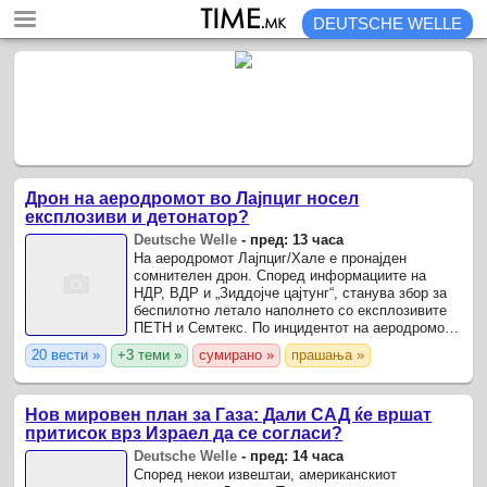
DEUTSCHE WELLE
Дрон на аеродромот во Лајпциг носел
експлозиви и детонатор?
Deutsche Welle
-
пред: 13 часа
На аеродромот Лајпциг/Хале е пронајден
сомнителен дрон. Според информациите на
НДР, ВДР и „Зиддојче цајтунг“, станува збор за
беспилотно летало наполнето со експлозивите
ПЕТН и Семтекс. По инцидентот на аеродромот
Лајпциг/Хале во текот на изминатата ноќ (4/5.08),
20 вести »
+3 теми »
сумирано »
прашања »
стануваат ...
Нов мировен план за Газа: Дали САД ќе вршат
притисок врз Израел да се согласи?
Deutsche Welle
-
пред: 14 часа
Според некои извештаи, американскиот