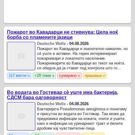
Пожарот во Кавадарци не стивнува: Цела ноќ
борба со пламените јазици
Deutsche Welle
-
04.08.2026
Пожарот во Кавадарци е значително намален, но
сè уште е активен. На терен интервенираат
пожарникари и локалното население.
Пожарникарите во Кавадарци во текот на ноќта
се обидоа да ја стават под контрола што го
зафати регионот.
117 вести »
+28 теми »
сумирано »
прашања »
Во водата во Гостивар сѐ уште има бактерија,
СДСМ бара одговорност
Deutsche Welle
-
04.08.2026
Бактеријата Pseudomonas aeruginosa и понатаму
е присутна во водата во Гостивар. Таа може да
предизвика инфекции на кожата, очите и ушите,
како и инфекции на уринарниот тракт и белите
дробови кај чувствителни лица.