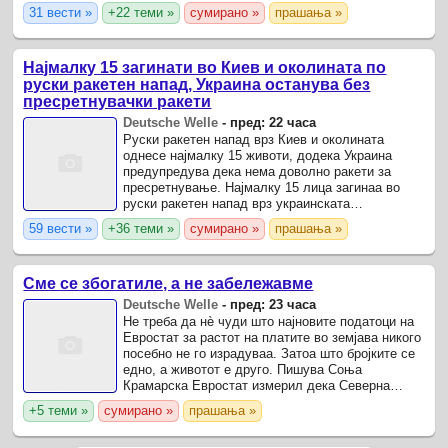
нерешени.
31 вести »
+22 теми »
сумирано »
прашања »
Најмалку 15 загинати во Киев и околината по
руски ракетен напад, Украина останува без
пресретнувачки ракети
Deutsche Welle
-
пред: 22 часа
Руски ракетен напад врз Киев и околината
однесе најмалку 15 животи, додека Украина
предупредува дека нема доволно ракети за
пресретнување. Најмалку 15 лица загинаа во
руски ракетен напад врз украинската
престолнина Киев и нејзината околина,
59 вести »
+36 теми »
сумирано »
прашања »
соопштија украинските власти.
Сме се збогатиле, а не забележавме
Deutsche Welle
-
пред: 23 часа
Не треба да нѐ чуди што најновите податоци на
Евростат за растот на платите во земјава никого
посебно не го израдуваа. Затоа што бројките се
едно, а животот е друго. Пишува Соња
Крамарска Евростат измерил дека Северна
Македонија е рангирана повисоко од седум
+5 теми »
сумирано »
прашања »
земји членки на ЕУ ...