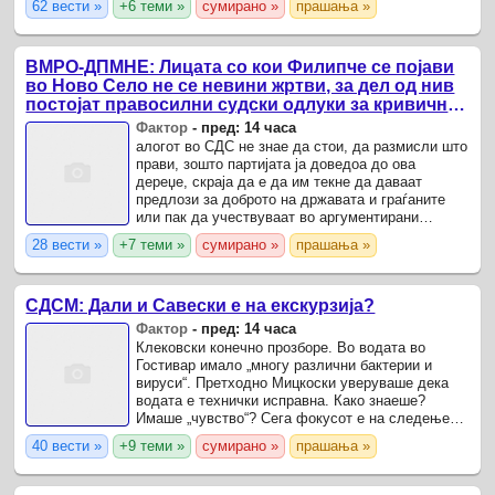
62 вести »
+6 теми »
сумирано »
прашања »
на ...
ВМРО-ДПМНЕ: Лицата со кои Филипче се појави
во Ново Село не се невини жртви, за дел од нив
постојат правосилни судски одлуки за кривични
дела
Фактор
-
пред: 14 часа
алогот во СДС не знае да стои, да размисли што
прави, зошто партијата ја доведоа до ова
дереџе, скраја да е да им текне да даваат
предлози за доброто на државата и граѓаните
или пак да учествуваат во аргументирани
дебати.
28 вести »
+7 теми »
сумирано »
прашања »
СДСМ: Дали и Савески е на екскурзија?
Фактор
-
пред: 14 часа
Клековски конечно прозборе. Во водата во
Гостивар имало „многу различни бактерии и
вируси“. Претходно Мицкоски уверуваше дека
водата е технички исправна. Како знаеше?
Имаше „чувство“? Сега фокусот е на следење
хепатит.
40 вести »
+9 теми »
сумирано »
прашања »