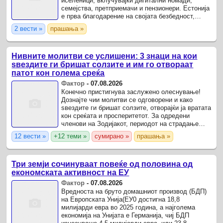
иселеници, вклучувајќи дигитални номади,
семејства, претприемачи и пензионери. Естонија
е прва благодарение на својата безбедност,
стабилност, развиен банкарски систем, деловни
2 вести »
прашања »
можности и ...
Нивните молитви се услишени: 3 знаци на кои
ѕвездите ги бришат солзите и им го отвораат
патот кон голема среќа
Фактор
-
07.08.2026
Конечно пристигнува заслужено олеснување!
Дознајте чии молитви се одговорени и како
ѕвездите ги бришат солзите, отворајќи ја вратата
кон среќата и просперитетот. За одредени
членови на Зодијакот, периодот на страдање
завршува - нивните молитви се одговорени на
12 вести »
+12 теми »
сумирано »
прашања »
најубавиот можен ...
Три земји сочинуваат повеќе од половина од
економската активност на ЕУ
Фактор
-
07.08.2026
Вредноста на бруто домашниот производ (БДП)
на Европската Унија(EУ0 достигна 18,8
милијарди евра во 2025 година, а најголема
економија на Унијата е Германија, чиј БДП