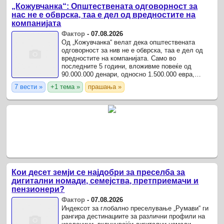
„Кожувчанка“: Општествената одговорност за
нас не е обврска, таа е дел од вредностите на
компанијата
Фактор
-
07.08.2026
Од „Кожувчанка“ велат дека општествената
одговорност за нив не е обврска, таа е дел од
вредностите на компанијата. Само во
последните 5 години, вложивме повеќе од
90.000.000 денари, односно 1.500.000 евра,
преку донации и спонзорства во Македонија.
7 вести »
+1 тема »
прашања »
Кои десет земји се најдобри за преселба за
дигитални номади, семејства, претприемачи и
пензионери?
Фактор
-
07.08.2026
Индексот за глобално преселување „Румави“ ги
рангира дестинациите за различни профили на