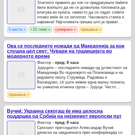
Златното правило до кое се придржувале бабите
било воопшто да не се дозволува топлината да
влегува во куќата, наместо да се ладат собите
откако веќе ќе се затоплат. Часовната стапка е
најважна! Најголемата грешка што ја прават
многу луѓе е отворањето на прозорецот на
5 вести »
+15 теми »
сумирано »
прашања »
средина од ...
Ова се последните номади од Македонија за кои
слушна цел свет: Чувари на традицијата во
модерното време
Фактор
-
пред: 8 часа
Јуруците – последните номади од југоистокот на
Македонија Во подножјето на Плачковица и на
ридовите околу Струмица, Радовиш и
Валандово, сè уште живее една малку позната,
но уникатна етничка група – Јуруци. Често
нарекувани и „Коњари“, тие се дел од турското
прашања »
етничко малцинство ...
Вучиќ: Украина секогаш ќе има целосна
поддршка од Србија на нејзиниот европски пат
Фактор
-
пред: 8 часа
Српскиот претседател Александар Вучиќ
денеска на заедничката прес-конференција со