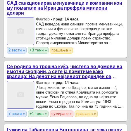
САД санкционираа менувачници и компании кои
му помагале на Иран да префрла милиони
долари
Фактор
-
пред: 14 часа
САД воведоа нови санкции против менувачници,
компании и финансиски посредници за кои
тврдат дека му помагале на Иран да префрла
стотици милиони долари преку странство.
Според американското Министерство за
финансии, дел од парите доаѓале од
2 вести »
+3 теми »
прашања »
продажбата на иранска нафта, а потоа ...
Се родила во трошна куќа, чистела во домови на
имотни скопјани, а сите ја паметиме како
кралица: На денот на нејзиниот роденден се
сеќаваме на Есма Реџепова, дамата што ја
Фактор
-
пред: 14 часа
носеше Македонија во срцето
„Чекај животe ти не брзај се, ми се живее …“,
овие стихови ги отпеа Кралицата на ромската
музика Есма Реџепова, во една од нејзините
песни. Есма е родена на 8-ми август 1943
година во Скопје. Таа почина на 73 години на 11-
ти декември 2016 година.
7 вести »
+1 тема »
сумирано »
прашања »
Гужви на Табановце и Богородица, се чека околу