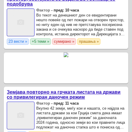
подобрува
Фактор
-
пред: 10 часа
Во текот на денешниот ден се евидентирани
нешто повеќе од пет пожари на отворен простор,
но ниту еден од нив не претставува посериозна
закана и се очекува наскоро да биде ставен под
контрола, истакна директорот на Дирекцијата за
заштита и спасување (ДЗС), Стојанче Ангелов
23 вести »
+5 теми »
сумирано »
прашања »
преку ...
Земјава повторно на грчката листата на држави
со привилегиран даночен режим
Фактор
-
пред: 11 часа
Вкупно 42 земји, меѓу кои и нашата, се најдоа на
листата држави за кои Грција смета дека имаат
„привилегиран даночен режим“ за даночната
2024 година, односно земји во кои правните лица
подлежат на даночна стапка што е пониска од
онаа што би се применувала доколку би биле