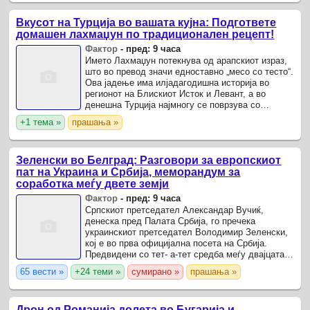
Вкусот на Турција во вашата кујна: Подгответе
домашен лахмаџун по традиционален рецепт!
Фактор
-
пред: 9 часа
Името Лахмаџун потекнува од арапскиот израз,
што во превод значи едноставно „месо со тесто“.
Ова јадење има илјадагодишна историја во
регионот на Блискиот Исток и Левант, а во
денешна Турција најмногу се поврзува со
југоисточните региони како Шанлиурфа и
+1 тема »
прашања »
Газиантеп, каде што се ...
Зеленски во Белград: Разговори за европскиот
пат на Украина и Србија, меморандум за
соработка меѓу двете земји
Фактор
-
пред: 9 часа
Српскиот претседател Александар Вучиќ,
денеска пред Палата Србија, го пречека
украинскиот претседател Володимир Зеленски,
кој е во прва официјална посета на Србија.
Предвидени со тет- а-тет средба меѓу двајцата
претседатели, а потоа и разговори на
65 вести »
+24 теми »
сумирано »
прашања »
делегациите на двете земји.
Дрон од Романија долета во Бугарија и