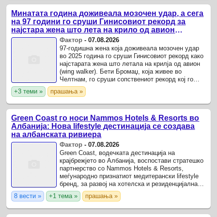
Минатата година доживеала мозочен удар, а сега
на 97 години го сруши Гинисовиот рекорд за
најстара жена што лета на крило од авион
(ВИДЕО)
Фактор
-
07.08.2026
97-годишна жена која доживеала мозочен удар
во 2025 година го сруши Гинисовиот рекорд како
најстарата жена што летала на крилја од авион
(wing walker). Бети Бромаџ, која живее во
Челтнам, го сруши сопствениот рекорд кој го
постави кога го направила истиот предизвик
+3 теми »
прашања »
пред четири ...
Green Coast го носи Nammos Hotels & Resorts во
Албанија: Нова lifestyle дестинација се создава
на албанската ривиера
Фактор
-
07.08.2026
Green Coast, водечката дестинација на
крајбрежјето во Албанија, воспостави стратешко
партнерство со Nammos Hotels & Resorts,
меѓународно признатиот медитерански lifestyle
бренд, за развој на хотелска и резиденцијална
понуда под брендот Nammos во рамките на
8 вести »
+1 тема »
прашања »
комплексот Green Coast ...