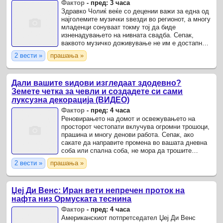
Фактор
-
пред: 3 часа
Здравко Чолиќ веќе со децении важи за една од
најголемите музички ѕвезди во регионот, а многу
младенци сонуваат токму тој да биде
изненадувањето на нивната свадба. Сепак,
ваквото музичко доживување не им е достапно
на сите, бидејќи настапот на легендарниот пејач
2 вести »
прашања »
спаѓа меѓу ...
Дали вашите ѕидови изгледаат здодевно?
Земете четка за чевли и создадете си сами
луксузна декорација (ВИДЕО)
Фактор
-
пред: 4 часа
Реновирањето на домот и освежувањето на
просторот честопати вклучува огромни трошоци,
прашина и многу денови работа. Сепак, ако
сакате да направите промена во вашата дневна
соба или спална соба, не мора да трошите
богатство на скапи декоративни материјали,
2 вести »
прашања »
тапети или ангажирање ...
Џеј Ди Венс: Иран вети непречен проток на
нафта низ Ормуската теснина
Фактор
-
пред: 4 часа
Американскиот потпретседател Џеј Ди Венс