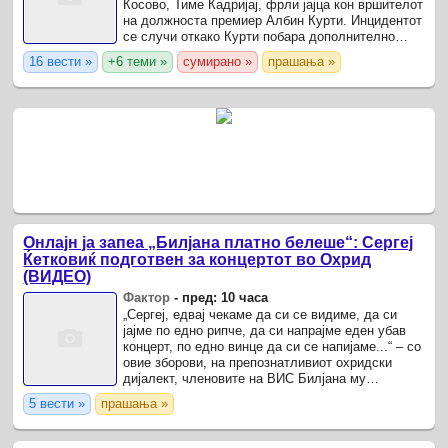
Косово, Тиме Кадријај, фрли јајца кон вршителот
на должноста премиер Албин Курти. Инцидентот
се случи откако Курти побара дополнително
време за политички договор со партиите,
16 вести »
+6 теми »
сумирано »
прашања »
посочувајќи дека сака да ...
Онлајн ја запеа „Билјана платно белеше“: Сергеј
Ќетковиќ подготвен за концертот во Охрид
(ВИДЕО)
Фактор
-
пред: 10 часа
„Сергеј, едвај чекаме да си се видиме, да си
јајме по едно рипче, да си напрајме еден убав
концерт, по едно винце да си се напијаме...“ – со
овие зборови, на препознатливиот охридски
дијалект, членовите на ВИС Билјана му
испратија оригинална видеопорака на Сергеј
5 вести »
прашања »
Ќетковиќ во ...