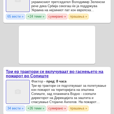
украинскиот претседател Володимир Зеленски
рече дека Србија секогаш ќе ја поддржува
Украина на нејзиниот пат кон европска
интеграција.
65 вести »
+24 теми »
сумирано »
прашања »
Три ер трактори се вклучуваат во гаснењето на
пожарот во Сопиште
Фактор
-
пред: 8 часа
Три ер трактори се подготвуваат за полетување
кон пожарот на територијата на општина
Сопиште, зад планината Водно - соопшти
директорот на Дирекцијата за заштита и
спасување Стојанче Ангелов. На пожарот
интервенираат пожарникари од БППЗ, а се
34 вести »
+26 теми »
сумирано »
прашања »
упатени и четири пинцгауери на ДЗС.