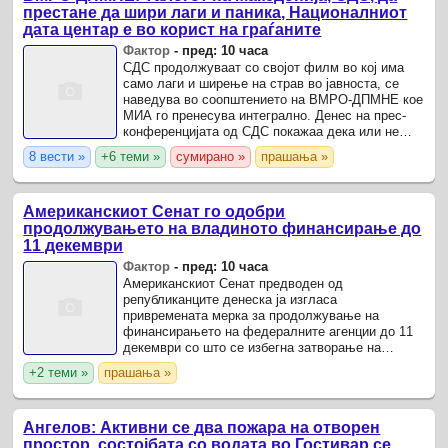
престане да шири лаги и паника, Националниот
дата центар е во корист на граѓаните
Фактор
-
пред: 10 часа
СДС продолжуваат со својот филм во кој има
само лаги и ширење на страв во јавноста, се
наведува во соопштението на ВМРО-ДПМНЕ кое
МИА го пренесува интегрално. Денес на прес-
конференцијата од СДС покажаа дека или не
знаат или намерно ги мешаат фактите.
8 вести »
+6 теми »
сумирано »
прашања »
Американскиот Сенат го одобри
продолжувањето на владиното финансирање до
11 декември
Фактор
-
пред: 10 часа
Американскиот Сенат предводен од
републиканците денеска ја изгласа
привремената мерка за продолжување на
финансирањето на федералните агенции до 11
декември со што се избегна затворање на
федералната влада неколку недели пред
+2 теми »
прашања »
среднорочните избори во ноември.
Ангелов: Активни се два пожара на отворен
простор, состојбата со водата во Гостивар се