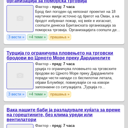
организација за поморска трговија
Фактор
-
пред: 7 часа
Брод бил погоден од непознат проектил на 18
наутички милји источно од брегот на Оман, а на
бродот избувнал пожар, кој веќе е изгаснат,
соопшти денеска Британската организација за
поморска трговија. Организацијата соопшти дека
бродот и екипажот се безбедни и дека нема
3 вести »
+4 теми »
прашања »
информации ...
Турција го ограничува пловењето на трговски
бродови во Црното Море преку Дарданелите
Фактор
-
пред: 7 часа
урција го ограничува пловењето на трговските
бродови во Црното Море преку Дарданелите
поради чести напади со беспилотни летала,
објави Блумберг, повикувајќи се на извори
запознаени со ситуацијата. „Турција го
ограничува преминот на трговски бродови кон
3 вести »
+4 теми »
прашања »
Црното Море преку ...
Вака нашите баби ја разладувале куќата за време
на горештините, без клима уреди или
вентилатори
Фактор
-
пред: 7 часа