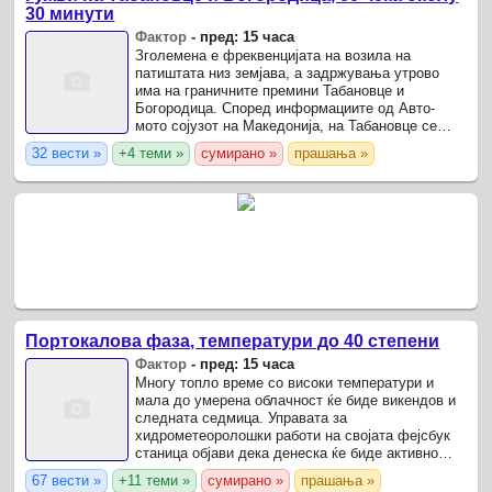
30 минути
Фактор
-
пред: 15 часа
Зголемена е фреквенцијата на возила на
патиштата низ земјава, а задржувања утрово
има на граничните премини Табановце и
Богородица. Според информациите од Авто-
мото сојузот на Македонија, на Табановце се
чека околу 30 минути за влез во Македонија,
32 вести »
+4 теми »
сумирано »
прашања »
додека на Богородица ...
Портокалова фаза, температури до 40 степени
Фактор
-
пред: 15 часа
Многу топло време со високи температури и
мала до умерена облачност ќе биде викендов и
следната седмица. Управата за
хидрометеоролошки работи на својата фејсбук
станица објави дека денеска ќе биде активно
портокалово ниво на опасност од високи
67 вести »
+11 теми »
сумирано »
прашања »
температури.