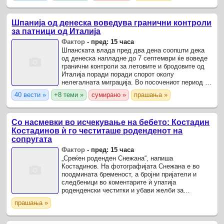
Шпанија од денеска воведува гранични контроли
за патници од Италија
Фактор
-
пред: 15 часа
Шпанската влада пред два дена соопшти дека
од денеска напладне до 7 септември ќе воведе
гранични контроли за летовите и бродовите од
Италија поради поради спорот околу
нелегалната миграција. Во посочениот период ќе
се прават проверки на пасошите, државјанствата
40 вести »
+8 теми »
сумирано »
прашања »
и визите за ...
Со насмевки во исчекување на бебето: Костадин
Костадинов ѝ го честиташе роденденот на
сопругата
Фактор
-
пред: 15 часа
„Среќен роденден Снежана“, напиша
Костадинов. На фотографијата Снежана е во
поодмината бременост, а бројни пријатели и
следбеници во коментарите ѝ упатија
роденденски честитки и убави желби за
семејството. Пред неколку месеци, Костадинов
прашања »
за Женски магазин потврди дека со ...