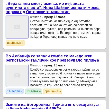
„Верата има многу имиња, но нејзината
суштината е иста“: Нора Шаќири испрати моќна
порака од Острошкиот манастир
Фактор
-
пред: 12 часа
Острошкиот манастир е едно од ретките
светилишта на Балканот кое со векови ги
обединува луѓето, без разлика на нивната вера,
нација или потекло. Вграден во стрмните карпи
на Црна Гора, овој манастир не е само
православно свето место, туку симбол на
прашања »
надежта, духовниот мир и ...
Во Албанија се запали комбе со македонски
регистарски таблички кое превезувало пилиња
Фактор
-
пред: 13 часа
Комбе со македонски регистарски таблички се
запалило утрово во близина на патот што води
кон Кемиштај, кај Љушња, Албанија. Возилото
превезувало товар со пилиња од Македонија.
Возачот на комбето го забележал пожарот
откако излегол од автопатот и сврнал кон
14 вести »
+1 тема »
прашања »
Кемиштај.
Змиите на Богородица: Тајната што секој август
ја буди Кефалонија (ВИДЕО)