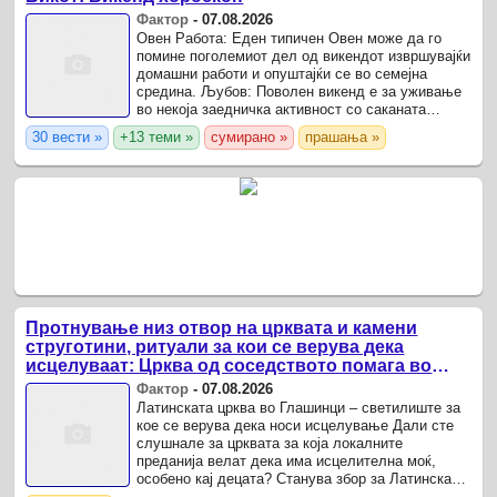
Фактор
-
07.08.2026
Овен Работа: Еден типичен Овен може да го
помине поголемиот дел од викендот извршувајќи
домашни работи и опуштајќи се во семејна
средина. Љубов: Поволен викенд е за уживање
во некоја заедничка активност со саканата
личност, по можност организирајте екскурзија
30 вести »
+13 теми »
сумирано »
прашања »
или прошетка.
Протнување низ отвор на црквата и камени
струготини, ритуали за кои се верува дека
исцелуваат: Црква од соседството помага во
лекување на деца
Фактор
-
07.08.2026
Латинската црква во Глашинци – светилиште за
кое се верува дека носи исцелување Дали сте
слушнале за црквата за која локалните
преданија велат дека има исцелителна моќ,
особено кај децата? Станува збор за Латинската
црква во Глашинци, населено место во општина