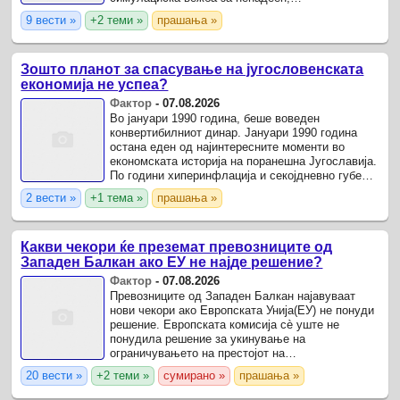
општонационален прекин на снабдувањето со
9 вести »
+2 теми »
прашања »
електрична енергија во втората ...
Зошто планот за спасување на југословенската
економија не успеа?
Фактор
-
07.08.2026
Во јануари 1990 година, беше воведен
конвертибилниот динар. Јануари 1990 година
остана еден од најинтересните моменти во
економската историја на поранешна Југославија.
По години хиперинфлација и секојдневно губење
на вредноста на парите, беше воведен
2 вести »
+1 тема »
прашања »
конвертибилниот динар - ...
Какви чекори ќе преземат превозниците од
Западен Балкан ако ЕУ не најде решение?
Фактор
-
07.08.2026
Превозниците од Западен Балкан најавуваат
нови чекори ако Eвропската Унија(ЕУ) не понуди
решение. Европската комисија сè уште не
понудила решение за укинување на
ограничувањето на престојот на
професионалните возачи на камиони од Западен
20 вести »
+2 теми »
сумирано »
прашања »
Балкан во земјите од Шенген-зоната – ...