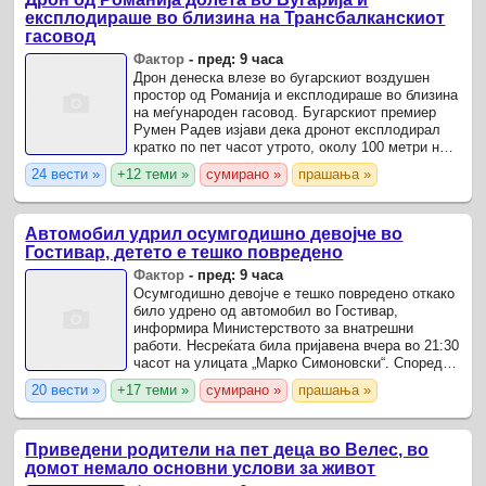
експлодираше во близина на Трансбалканскиот
гасовод
Фактор
-
пред: 9 часа
Дрон денеска влезе во бугарскиот воздушен
простор од Романија и експлодираше во близина
на меѓународен гасовод. Бугарскиот премиер
Румен Радев изјави дека дронот експлодирал
кратко по пет часот утрото, околу 100 метри на
територијата на неговата земја.
24 вести »
+12 теми »
сумирано »
прашања »
Автомобил удрил осумгодишно девојче во
Гостивар, детето е тешко повредено
Фактор
-
пред: 9 часа
Осумгодишно девојче е тешко повредено откако
било удрено од автомобил во Гостивар,
информира Министерството за внатрешни
работи. Несреќата била пријавена вчера во 21:30
часот на улицата „Марко Симоновски“. Според
информациите од полицијата, патничко возило
20 вести »
+17 теми »
сумирано »
прашања »
„јагуар“ со ...
Приведени родители на пет деца во Велес, во
домот немало основни услови за живот