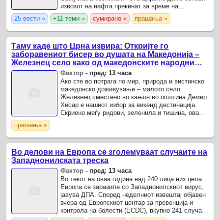
извозот на нафта прекинат за време на
петмесечната војна на САД со Иран.
25 вести »
+11 теми »
сумирано »
прашања »
Таму каде што Црна извира: Откријте го
заборавениот бисер во душата на Македонија –
Железнец село како од македонските народни
приказни
Фактор
-
пред: 13 часа
Ако сте во потрага по мир, природа и вистинско
македонско доживување – малото село
Железнец сместено во кањон во општина Демир
Хисар е нашиот избор за викенд дестинација.
Скриено меѓу ридови, зеленила и тишина, ова
мало село како да излегло директно од
прашања »
македонска народна ...
Во делови на Европа се зголемуваат случаите на
Западнонилската треска
Фактор
-
пред: 13 часа
Во текот на оваа година над 240 лица низ цела
Европа се заразиле со Западнонилскиот вирус,
јавува ДПА. Според неделниот извештај објавен
вчера од Европскиот центар за превенција и
контрола на болести (ECDC), вкупно 241 случај
на човечки инфекции се пријавени од почетокот