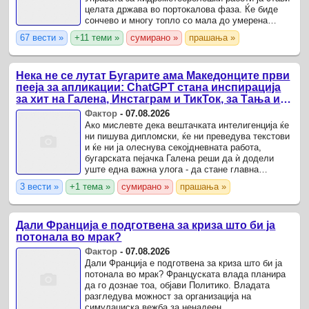
целата држава во портокалова фаза. Ќе биде
сончево и многу топло со мала до умерена
локална облачност.
67 вести »
+11 теми »
сумирано »
прашања »
Нека не се лутат Бугарите ама Македонците први
пееја за апликации: ChatGPT стана инспирација
за хит на Галена, Инстаграм и ТикТок, за Тања и
Сузана
Фактор
-
07.08.2026
Ако мислевте дека вештачката интелигенција ќе
ни пишува дипломски, ќе ни преведува текстови
и ќе ни ја олеснува секојдневната работа,
бугарската пејачка Галена реши да ѝ додели
уште една важна улога - да стане главна
инспирација за нов хит.
3 вести »
+1 тема »
сумирано »
прашања »
Дали Франција е подготвена за криза што би ја
потонала во мрак?
Фактор
-
07.08.2026
Дали Франција е подготвена за криза што би ја
потонала во мрак? Француската влада планира
да го дознае тоа, објави Политико. Владата
разгледува можност за организација на
симулациска вежба за ненадеен,