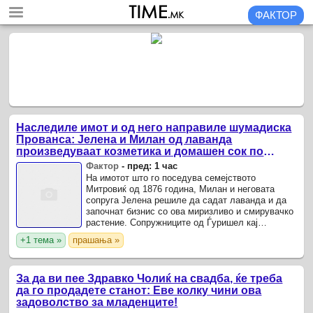
ФАКТОР
Наследиле имот и од него направиле шумадиска
Прованса: Јелена и Милан од лаванда
произведуваат козметика и домашен сок по
рецепт на нивната баба
Фактор
-
пред: 1 час
На имотот што го поседува семејството
Митровиќ од 1876 година, Милан и неговата
сопруга Јелена решиле да садат лаванда и да
започнат бизнис со ова миризливо и смирувачко
растение. Сопружниците од Ѓуришел кај
Крагуевац почнале да го создаваат Рај од
+1 тема »
прашања »
лаванда во 2013 година со само ...
За да ви пее Здравко Чолиќ на свадба, ќе треба
да го продадете станот: Еве колку чини ова
задоволство за младенците!