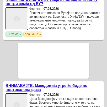
во три земји од ЕУ?
Фактор
-
07.08.2026
Просечната плата во Русија ги надмина платите
во три земји од Европската Унија(ЕУ), пишуваат
американските медиуми, повикувајќи се на
податоци од Организацијата за економска
соработка и развој (ОЕЦД). Според
статистичката служба, просечната месечна
+1 тема »
прашања »
плата се зголемила на 101.784 ...
ВНИМАВАЈТЕ: Македонија утре ќе биде во
портокалова фаза
Фактор
-
07.08.2026
Цела Македонија утре ќе биде во портокалова
фаза. Времето утре ќе биде многу топло, па
Управата за хидрометеоролошки работи ја стави