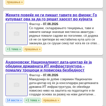
прашања »
Житораѓа, Србија.
Жените повеќе не ги пикаат тавите во фиоки: Го
купуваат ова за да го решат хаосот во кујната
Фактор
-
07.08.2026
Со години, складирањето тенџериња, тави и
нивните капаци значеше вистинска авантура -
редење помали садови во поголеми, сè додека
сè не се претвори во нестабилна кула што се
заканува да се сруши секој пат кога ќе се отвори
и прави хаос во кујната.
+1 тема »
прашања »
Андоновски: Националниот дата-центар ќе ја
обедини државната ИТ инфраструктура –
помалку трошоци и повисока безбедност
Фактор
-
07.08.2026
Македонија ќе добие современ Национален
дата-центар кој ќе ја консолидира расцепканата
државна ИТ инфраструктура, ќе обезбеди
повисоко ниво на заштита на податоците и ќе
создаде основа за развој на нови дигитални
услуги и технологии.
14 вести »
+1 тема »
прашања »