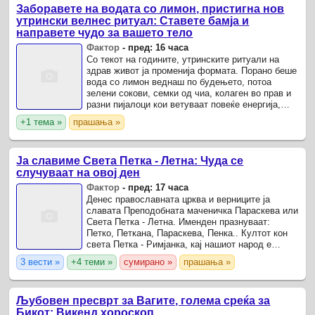
Заборавете на водата со лимон, пристигна нов
утрински велнес ритуал: Ставете бамја и
направете чудо за вашето тело
Фактор
-
пред: 16 часа
Со текот на годините, утринските ритуали на
здрав живот ја променија формата. Порано беше
вода со лимон веднаш по будењето, потоа
зелени сокови, семки од чиа, колаген во прав и
разни пијалоци кои ветуваат повеќе енергија,
подобра кожа и подобро варење.
+1 тема »
прашања »
Ја славиме Света Петка - Летна: Чуда се
случуваат на овој ден
Фактор
-
пред: 17 часа
Денес православната црква и верниците ја
славата Преподобната маченичка Параскева или
Света Петка - Летна. Именден празнуваат:
Петко, Петкана, Параскева, Пенка.. Култот кон
света Петка - Римјанка, кај нашиот народ е
многу раширен.
3 вести »
+4 теми »
сумирано »
прашања »
Љубовен пресврт за Вагите, голема среќа за
Бикот: Викенд хороскоп