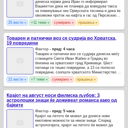
денеска изјави дека Иран го информирал
Вашингтон дека не планира да воведува такса
за поминување низ Ормуската теснина и дека ќе
овозможи проток на нафта и гас од Персискиот
Залив во обем кој постоел пред конфликтот, но
25 вести »
+11 теми »
сумирано »
прашања »
нагласи дека САД ...
Товарен и патнички воз се судрија во Хрватска,
19 повредени
Фактор
-
пред: 4 часа
Товарен и патнички воз се судрија денеска меѓу
станиците Свети Иван Жабно и Градец во
близина на хрватскиот град Крижевци. Шест
патници се тешко повредени, а 13 се полесно
повредени, соопшти хрватското Министерство за
здравство.
21 вести »
+7 теми »
сумирано »
прашања »
Крајот на август носи филмска љубов: 3
астролошки знаци ќе доживеат романса како од
бајките
Фактор
-
пред: 5 часа
Крајот на летото би можел да донесе нови
емотивни можности за некои знаци. Според
астрологијата, крајот на летото би можел да