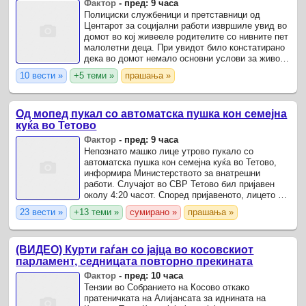
Фактор
-
пред: 9 часа
Полициски службеници и претставници од
Центарот за социјални работи извршиле увид во
домот во кој живееле родителите со нивните пет
малолетни деца. При увидот било констатирано
дека во домот немало основни услови за живот
и одгледување на децата.
10 вести »
+5 теми »
прашања »
Од мопед пукал со автоматска пушка кон семејна
куќа во Тетово
Фактор
-
пред: 9 часа
Непознато машко лице утрово пукало со
автоматска пушка кон семејна куќа во Тетово,
информира Министерството за внатрешни
работи. Случајот во СВР Тетово бил пријавен
околу 4:20 часот. Според пријавеното, лицето се
движело со мопед и испукало повеќе куршуми
23 вести »
+13 теми »
сумирано »
прашања »
кон куќата на ...
(ВИДЕО) Курти гаѓан со јајца во косовскиот
парламент, седницата повторно прекината
Фактор
-
пред: 10 часа
Тензии во Собранието на Косово откако
пратеничката на Алијансата за иднината на