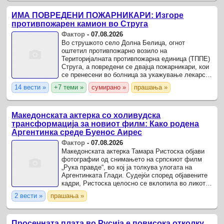
ИМА ПОВРЕДЕНИ ПОЖАРНИКАРИ: Изгоре
противпожарен камион во Струга
Фактор
-
07.08.2026
Во струшкото село Долна Белица, огнот
оштетил противпожарно возило на
Територијалната противпожарна единица (ТППЕ)
Струга, а повредени се двајца пожарникари, кои
се пренесени во болница за укажување лекарска
помош.
14 вести »
+7 теми »
сумирано »
прашања »
Македонската актерка со холивудска
трансформација за новиот филм: Како родена
Аргентинка среде Буенос Аирес
Фактор
-
07.08.2026
Македонската актерка Тамара Ристоска објави
фотографии од снимањето на српскиот филм
„Рука правде“, во кој ја толкува улогата на
Аргентинката Глади. Судејќи според објавените
кадри, Ристоска целосно се вклопила во ликот –
со впечатливиот изглед, костимографијата и
2 вести »
прашања »
атмосферата на ...
Просечната плата во Русија е повисока отколку