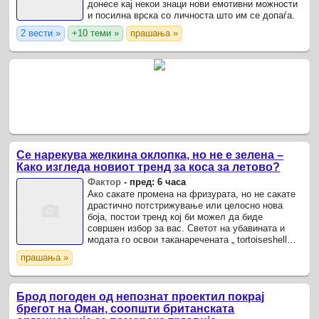
донесе кај некои знаци нови емотивни можности
и посилна врска со личноста што им се допаѓа.
2 вести »
+10 теми »
прашања »
Се нарекува желкина оклопка, но не е зелена –
Како изгледа новиот тренд за коса за летово?
Фактор
-
пред: 6 часа
Ако сакате промена на фризурата, но не сакате
драстично потстрижување или целосно нова
боја, постои тренд кој би можел да биде
совршен избор за вас. Светот на убавината и
модата го освои таканаречената „ tortoiseshell
коса“ , односно бојата на желкин оклоп, која
прашања »
носи топлина, ...
Брод погоден од непознат проектил покрај
брегот на Оман, соопшти британската