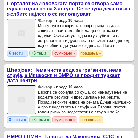
Порталот на Лавовската порта се отвора само
еднаш годишно на 8 август: Се верува дека тогаш
желбите најлесно се исполнуваат
Фактор
-
пред: 10 часа
Многу луѓе го користат овој период за да ги
запишат своите желби и да донесат важни
одлуки. Осми август од многу љубители на
астрологијата и духовноста се смета за еден од
најпосебните датуми во годината. Потоа
Порталот на Лавовата Порта го достигнува
6 вести »
+5 теми »
сумирано »
прашања »
својот врв, период за кој ...
Штерјова: Нема чиста вода за граѓаните, нема
струја, а Мицкоски и ВМРО за профит туркаат
дата центри
Фактор
-
пред: 10 часа
Европа се соочува со суша, со намалување на
водните ресурси и пресушување на реките.
Поради ниските нивоа на реката Дунав нарушено
е производството на струја низ Европа, постои
голем ризик за недостаток на струја што ќе
доведе до значително покачување на цените.
8 вести »
+6 теми »
сумирано »
прашања »
ВМРО-ДПМНЕ: Талогот на Македонија, СДС, да