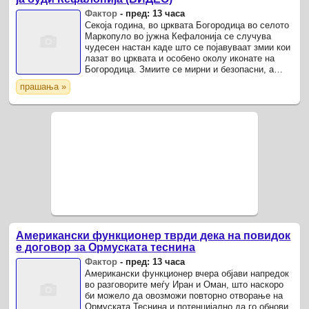
Фактор
-
пред: 13 часа
Секоја година, во црквата Богородица во селото
Маркопуло во јужна Кефалонија се случува
чудесен настан каде што се појавуваат змии кои
лазат во црквата и особено околу иконате на
Богородица. Змиите се мирни и безопасни, а
илјадници верници сведочат дека се топлокрвни,
прашања »
што никаде ...
Американски функционер тврди дека на повидок
е договор за Ормуската теснина
Фактор
-
пред: 13 часа
Американски функционер вчера објави напредок
во разговорите меѓу Иран и Оман, што наскоро
би можело да овозможи повторно отворање на
Ормуската Теснина и потенцијално да го обнови