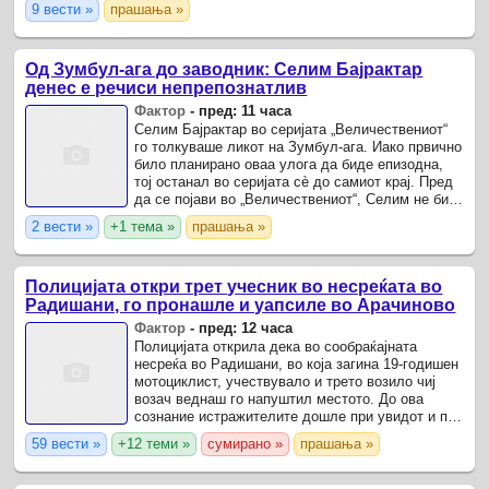
9 вести »
прашања »
даночни ...
Од Зумбул-ага до заводник: Селим Бајрактар
денес е речиси непрепознатлив
Фактор
-
пред: 11 часа
Селим Бајрактар во серијата „Величествениот“
го толкуваше ликот на Зумбул-ага. Иако првично
било планирано оваа улога да биде епизодна,
тој останал во серијата сè до самиот крај. Пред
да се појави во „Величествениот“, Селим не бил
толку познат на пошироката јавност и главно ...
2 вести »
+1 тема »
прашања »
Полицијата откри трет учесник во несреќата во
Радишани, го пронашле и уапсиле во Арачиново
Фактор
-
пред: 12 часа
Полицијата открила дека во сообраќајната
несреќа во Радишани, во која загина 19-годишен
мотоциклист, учествувало и трето возило чиј
возач веднаш го напуштил местото. До ова
сознание истражителите дошле при увидот и по
обезбедување снимки од местото на несреќата.
59 вести »
+12 теми »
сумирано »
прашања »