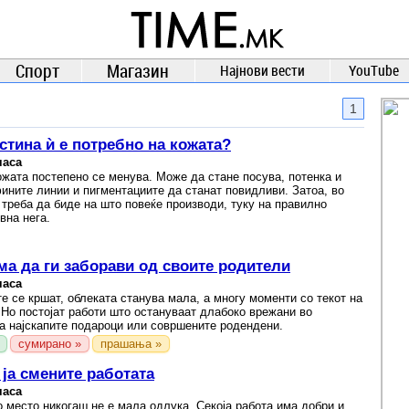
TIME.mk
ВЕСТИ
NEWS
Спорт
Магазин
Најнови вести
YouTube
1
стина ѝ е потребно на кожата?
часа
ожата постепено се менува. Може да стане посува, потенка и
ините линии и пигментациите да станат повидливи. Затоа, во
 треба да биде на што повеќе производи, туку на правилно
вна нега.
ма да ги заборави од своите родители
часа
те се кршат, облеката станува мала, а многу моменти со текот на
 Но постојат работи што остануваат длабоко врежани во
оа најскапите подароци или совршените родендени.
сумирано »
прашања »
 ја смените работата
часа
 место никогаш не е мала одлука. Секоја работа има добри и