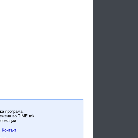
ка програма.
вежена во TIME.mk
формации.
Контакт