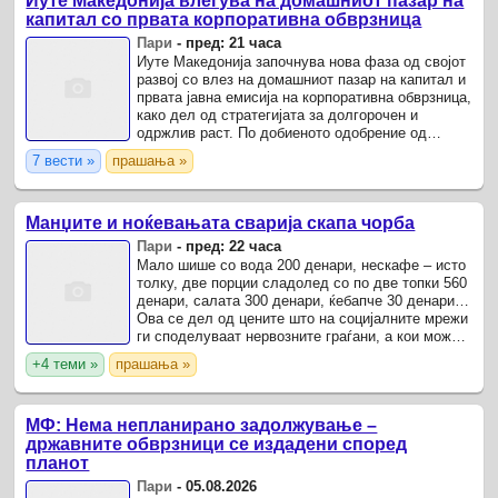
Иуте Македонија влегува на домашниот пазар на
капитал со првата корпоративна обврзница
Пари
-
пред: 21 часа
Иуте Македонија започнува нова фаза од својот
развој со влез на домашниот пазар на капитал и
првата јавна емисија на корпоративна обврзница,
како дел од стратегијата за долгорочен и
одржлив раст. По добиеното одобрение од
Комисијата за хартии од вредност, компанијата
7 вести »
прашања »
ќе издаде ...
Манџите и ноќевањата сварија скапа чорба
Пари
-
пред: 22 часа
Мало шише со вода 200 денари, нескафе – исто
толку, две порции сладолед со по две топки 560
денари, салата 300 денари, ќебапче 30 денари…
Ова се дел од цените што на социјалните мрежи
ги споделуваат нервозните граѓани, а кои може
да се забележат во голем број угостителски ...
+4 теми »
прашања »
МФ: Нема непланирано задолжување –
државните обврзници се издадени според
планот
Пари
-
05.08.2026