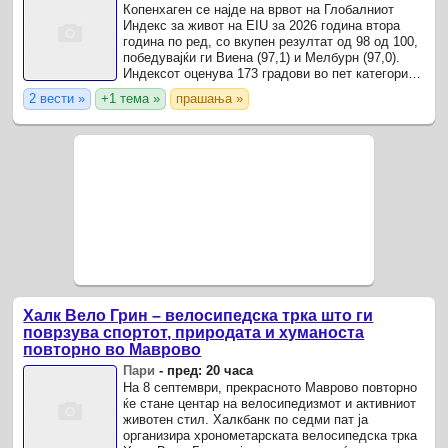
Копенхаген се најде на врвот на Глобалниот
Индекс за живот на EIU за 2026 година втора
година по ред, со вкупен резултат од 98 од 100,
победувајќи ги Виена (97,1) и Мелбурн (97,0).
Индексот оценува 173 градови во пет категории:
стабилност, здравствена заштита, култура и
2 вести »
+1 тема »
прашања »
животна ...
Халк Вело Грин – велосипедска трка што ги
поврзува спортот, природата и хуманоста
повторно во Маврово
Пари
-
пред: 20 часа
На 8 септември, прекрасното Маврово повторно
ќе стане центар на велосипедизмот и активниот
животен стил. Халкбанк по седми пат ја
организира хронометарската велосипедска трка