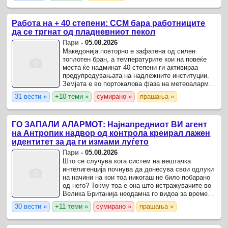
Работа на + 40 степени: ССМ бара работниците
да се тргнат од пладневниот пекол
Пари
-
05.08.2026
Македонија повторно е зафатена од силен
топлотен бран, а температурите кои на повеќе
места ќе надминат 40 степени ги активираа
предупредувањата на надлежните институции.
Земјата е во портокалова фаза на метеоаларм,
што значи висок ризик по здравјето на
31 вести »
+10 теми »
сумирано »
прашања »
населението, а Сојузот на ...
ГО ЗАПАЛИ АЛАРМОТ: Најнапредниот ВИ агент
на Антропик надвор од контрола креирал лажен
идентитет за да ги измами луѓето
Пари
-
05.08.2026
Што се случува кога систем на вештачка
интелигенција почнува да донесува свои одлуки
на начини на кои тоа никогаш не било побарано
од него? Токму тоа е она што истражувачите во
Велика Британија неодамна го видоа за време
на контролиран безбедносен тест.
30 вести »
+11 теми »
сумирано »
прашања »