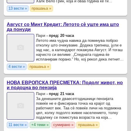
Халк Вело Грин, која и оваа година ќе ги
обедини рекреативците, професионалните
13 вести »
прашања »
велосипедисти, децата, ...
Август со Минт Кредит: Летото сè уште има што
да понуди
Пари
-
пред: 20 часа
Летото има чудна навика да поминува побрзо
отколку што очекуваме. Додека трепнеш, јули е
зад нас, а календарот покажува Август. И тогаш
најчесто си велиме: „Следната година ќе
испланирам порано.“ Но, кој рекол дека летните
приказни завршуваат со јули? Напротив, Август
4 вести »
прашања »
е месецот ...
НОВА ЕВРОПСКА ПРЕСМЕТКА: Подолг живот, но
и подоцна во пензија
Пари
-
пред: 21 часа
За денешните дваесетгодишници пензијата
повеќе не е фиксирана точка на крајот од
работниот век. Таа сè повеќе личи на подвижна
цел, колку подолго живее населението, толку
подалеку се поместува возраста на која
државата ќе почне да ја исплаќа целосната
11 вести »
+4 теми »
сумирано »
прашања »
пензија.