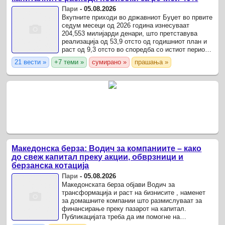
Пари
-
05.08.2026
Вкупните приходи во државниот Буџет во првите
седум месеци од 2026 година изнесуваат
204,553 милијарди денари, што претставува
реализација од 53,9 отсто од годишниот план и
раст од 9,3 отсто во споредба со истиот период
минатата година.
21 вести »
+7 теми »
сумирано »
прашања »
Македонска берза: Водич за компаниите – како
до свеж капитал преку акции, обврзници и
берзанска котација
Пари
-
05.08.2026
Македонската берза објави Водич за
трансформација и раст на бизнисите , наменет
за домашните компании што размислуваат за
финансирање преку пазарот на капитал.
Публикацијата треба да им помогне на
претпријатијата полесно да ги разберат чекорите