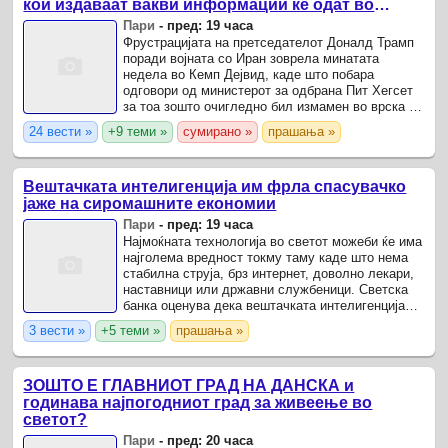
кои издаваат вакви информации ќе одат во
затвор“
Пари
-
пред: 19 часа
Фрустрацијата на претседателот Доналд Трамп
поради војната со Иран зоврела минатата
недела во Кемп Дејвид, каде што побара
одговори од министерот за одбрана Пит Хегсет
за тоа зошто очигледно бил измамен во врска со
екстремниот недостиг на муниција што сега се
24 вести »
+9 теми »
сумирано »
прашања »
заканува да ги ...
Вештачката интелигенција им фрла спасувачко
јаже на сиромашните економии
Пари
-
пред: 19 часа
Најмоќната технологија во светот можеби ќе има
најголема вредност токму таму каде што нема
стабилна струја, брз интернет, доволно лекари,
наставници или државни службеници. Светска
банка оценува дека вештачката интелигенција
може да им овозможи на земјите во развој за
3 вести »
+5 теми »
прашања »
една ...
ЗОШТО Е ГЛАВНИОТ ГРАД НА ДАНСКА и
годинава најпогодниот град за живеење во
светот?
Пари
-
пред: 20 часа