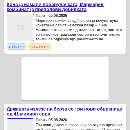
Кина ја намали побарувачката, Мермерен
комбинат ја преполови добивката
Пари
-
05.08.2026
Мермерен комбинат од Прилеп ја почувствува
кризата на својот најважен пазар – Кина.
Намалените нарачки од азискиот гигант, застојот
во кинескиот градежен сектор и геополитичките
тензии се одразија врз работењето на
компанијата во првите шест месеци од годинава.
2 вести »
прашања »
Државата излезе на берза со три нови обврзници
од 41 милион евра
Пари
-
05.08.2026
Три нови државни обврзници во вкупна вредност
од 2,523 милијарди денари, односно 41 милион