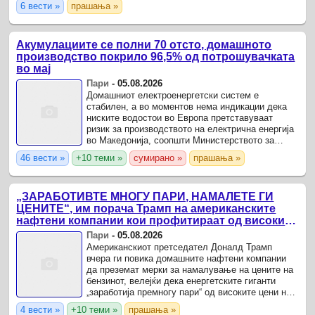
6 вести »
прашања »
за трансформација во акционерско ...
Акумулациите се полни 70 отсто, домашното
производство покрило 96,5% од потрошувачката
во мај
Пари
-
05.08.2026
Домашниот електроенергетски систем е
стабилен, а во моментов нема индикации дека
ниските водостои во Европа претставуваат
ризик за производството на електрична енергија
во Македонија, соопшти Министерството за
енергетика, рударство и минерални суровини.
46 вести »
+10 теми »
сумирано »
прашања »
„ЗАРАБОТИВТЕ МНОГУ ПАРИ, НАМАЛЕТЕ ГИ
ЦЕНИТЕ“, им порача Трамп на американските
нафтени компании кои профитираат од високите
цени на нафтата
Пари
-
05.08.2026
Американскиот претседател Доналд Трамп
вчера ги повика домашните нафтени компании
да преземат мерки за намалување на цените на
бензинот, велејќи дека енергетските гиганти
„заработија премногу пари“ од високите цени на
нафтата поради војната во Иран.
4 вести »
+10 теми »
прашања »