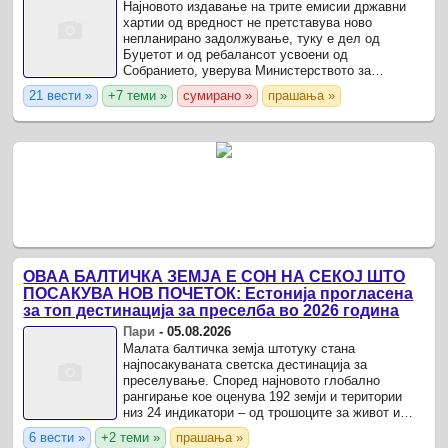
Најновото издавање на трите емисии државни
хартии од вредност не претставува ново
непланирано задолжување, туку е дел од
Буџетот и од ребалансот усвоени од
Собранието, уверува Министерството за
финансии. Притое, се потенцира дека сите
21 вести »
+7 теми »
сумирано »
прашања »
аукции и услови за издавање однапред се ...
ОВАА БАЛТИЧКА ЗЕМЈА Е СОН НА СЕКОЈ ШТО
ПОСАКУВА НОВ ПОЧЕТОК: Естонија прогласена
за топ дестинација за преселба во 2026 година
Пари
-
05.08.2026
Малата балтичка земја штотуку стана
најпосакуваната светска дестинација за
преселување. Според најновото глобално
рангирање кое оценува 192 земји и територии
низ 24 индикатори – од трошоците за живот и
оданочување до здравствената заштита,
6 вести »
+2 теми »
прашања »
безбедноста и опциите за населување – ...