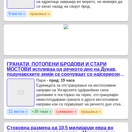
на едрилица завршија во морето, не можејќи да
се качат назад на својот брод.
9 вести »
прашања »
ГРАНАТИ, ПОТОПЕНИ БРОДОВИ И СТАРИ
МОСТОВИ испливаа од речното дно на Дунав,
подунавските земји се соочуваат со најсериозна
суша во поновата историја
Пари
-
пред: 19 часа
Единицата за отстранување на експлозивни
направи на Унгарските одбранбени сили
деновиве е постојано на терен, отстранувајќи
неексплодирани гранати и други експлозивни
направи кои се појавуваат на речното дно откако
втората по големина европска река Дунав
21 вести »
+38 теми »
сумирано »
прашања »
достигна критично низок ...
Стоковна размена од 10,5 милијарди евра во