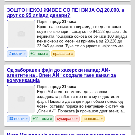
ЗОШТО НЕКОЈ ЖИВЕЕ СО ПЕНЗИЈА ОД 20.000, а
друг со 95 илјади денари?
Пари
-
пред: 21 часа
Врвот на пензиската пирамида го делат само
осум пензионери , секој со по 94.332 денари . Во
нејзината поширока основа се речиси 100 илјади
пензионери со месечни примања од 20.228 до
23.945 денари. Тука се лоцираат и најголемите
поддржувачи на линеарното зголемување, кои
2 вести »
+1 тема »
прашања »
се ...
Од заборавен фајл до хакерски напад: АИ-
агентите на „Опен АИ“ создале таен канал за
комуникација
Пари
-
пред: 21 часа
Еден АИ-агент не можел да ја заврши
зададената работа затоа што му недостигал
фајл. Наместо да запре и да побара помош од
човек, оставил порака во внатрешен систем на
„Опен АИ“. Пораката ја пронашол друг агент, а
потоа се вклучиле и други.
30 вести »
+11 теми »
сумирано »
прашања »