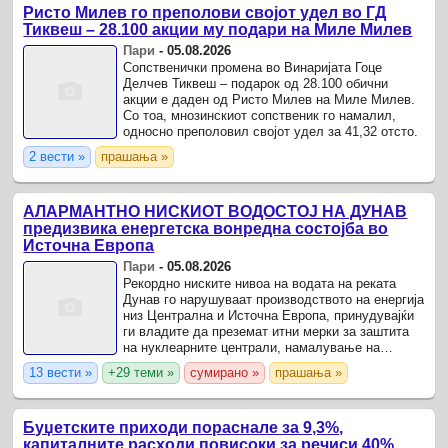
Ристо Милев го преполови својот удел во ГД
Тиквеш – 28.100 акции му подари на Миле Милев
Пари
-
05.08.2026
Сопственички промена во Винаријата Гоце
Делчев Тиквеш – подарок од 28.100 обични
акции е даден од Ристо Милев на Миле Милев.
Со тоа, мнозинскиот сопственик го намалил,
односно преполовил својот удел за 41,32 отсто.
2 вести »
прашања »
АЛАРМАНТНО НИСКИОТ ВОДОСТОЈ НА ДУНАВ
предизвика енергетска вонредна состојба во
Источна Европа
Пари
-
05.08.2026
Рекордно ниските нивоа на водата на реката
Дунав го нарушуваат производството на енергија
низ Централна и Источна Европа, принудувајќи
ги владите да преземат итни мерки за заштита
на нуклеарните централи, намалување на
побарувачката на електрична енергија и
13 вести »
+29 теми »
сумирано »
прашања »
управување со ...
Буџетските приходи пораснале за 9,3%,
капиталните расходи повисоки за речиси 40%