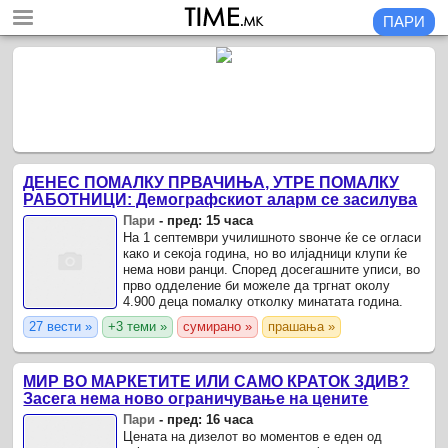
ПАРИ
ДЕНЕС ПОМАЛКУ ПРВАЧИЊА, УТРЕ ПОМАЛКУ
РАБОТНИЦИ: Демографскиот аларм се засилува
Пари
-
пред: 15 часа
На 1 септември училишното ѕвонче ќе се огласи
како и секоја година, но во илјадници клупи ќе
нема нови ранци. Според досегашните уписи, во
прво одделение би можеле да тргнат околу
4.900 деца помалку отколку минатата година.
27 вести »
+3 теми »
сумирано »
прашања »
МИР ВО МАРКЕТИТЕ ИЛИ САМО КРАТОК ЗДИВ?
Засега нема ново ограничување на цените
Пари
-
пред: 16 часа
Цената на дизелот во моментов е еден од