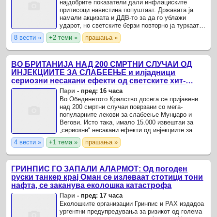
најдобрите показатели дали инфлациските
притисоци навистина попуштаат. Државата ја
намали акцизата и ДДВ-то за да го ублажи
ударот, но светските берзи повторно ја туркаат
сметката нагоре.
8 вести »
+2 теми »
прашања »
ВО БРИТАНИЈА НАД 200 СМРТНИ СЛУЧАИ ОД
ИНЈЕКЦИИТЕ ЗА СЛАБЕЕЊЕ и илјадници
сериозни несакани ефекти од светските хит-
лекови Munjaro и Wegovy
Пари
-
пред: 16 часа
Во Обединетото Кралство досега се пријавени
над 200 смртни случаи поврзани со мега-
популарните лекови за слабеење Мунџаро и
Вегови. Исто така, имало 15.000 извештаи за
„сериозни“ несакани ефекти од инјекциите за
слабеење, откриваат податоците од надзорниот
4 вести »
+1 тема »
прашања »
орган за лекови, ...
ГРИНПИС ГО ЗАПАЛИ АЛАРМОТ: Од погоден
руски танкер крај Оман се излеваат стотици тони
нафта, се заканува еколошка катастрофа
Пари
-
пред: 17 часа
Еколошките организации Гринпис и PAX издадоа
ургентни предупредувања за ризикот од голема