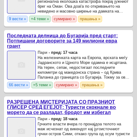
регионална еколошка катастрофа покрај јужниот
брег на Оман. Ова доаѓа по откривањето на
невидено и масовно ширење на дамката на
нафта од заглавен и дотраен танкер.
9 вести »
+4 теми »
сумирано »
прашања »
Последната делница до Бугарија пред старт:
Потпишани договорите за 149 милиони евра
грант
Пари
-
пред: 17 часа
На железничката карта на Европа, врската меѓу
Јадранското и Црното Море одамна е исцртана.
На терен, сепак, недостигаат последните
километри од македонска страна – од Крива
Паланка до границата со Бугарија. Токму за оваа
делница денеска беа потпишани договорите и
66 вести »
+5 теми »
сумирано »
прашања »
амандманите со ...
РАЗРЕШЕНА МИСТЕРИЈАТА СО ПРАЗНИОТ
ГЛИСЕР СРЕД ЕГЕЈОТ: Туристи скокнале во
морето да се разладат, бродот им избегал
Пари
-
пред: 18 часа
Грчките власти вчера го пронајдоа телото на
маж исчезнат од викендот кај југоисточниот
грчки остров Сими, откако група од осум туристи