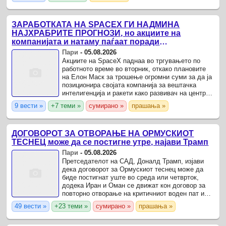
ЗАРАБОТКАТА НА SPACEX ГИ НАДМИНА
НАЈХРАБРИТЕ ПРОГНОЗИ, но акциите на
компанијата и натаму паѓаат поради
амбициозното трошење на Маск
Пари
-
05.08.2026
Акциите на SpaceX паднаа во тргувањето по
работното време во вторник, откако плановите
на Елон Маск за трошење огромни суми за да ја
позиционира својата компанија за вештачка
интелигенција и ракети како развивач на центри
за податоци ги исплашија инвеститорите.
9 вести »
+7 теми »
сумирано »
прашања »
ДОГОВОРОТ ЗА ОТВОРАЊЕ НА ОРМУСКИОТ
ТЕСНЕЦ може да се постигне утре, најави Трамп
Пари
-
05.08.2026
Претседателот на САД, Доналд Трамп, изјави
дека договорот за Ормускиот теснец може да
биде постигнат уште во среда или четврток,
додека Иран и Оман се движат кон договор за
повторно отворање на критичниот воден пат и
потенцијално да помогнат во ставањето крај на
49 вести »
+23 теми »
сумирано »
прашања »
војната.