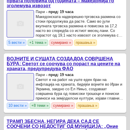
првата половина од годината – Македонија го
зголемува извозот
Пари
-
пред: 19 часа
Македонската надворешнo-трговска размена со
стоки продолжува да расте. Само во јули
вкупната трговска размена е повисока за 17,2
насто во споредба со истиот месец лани. Со
порастот од 19,1 насто извозот се зголемува со
побрзо темпо од увозот и регистрираните 16
5 вести »
+1 тема »
сумирано »
прашања »
насто.
ВОЈНИТЕ И СУШАТА СОЗДАДОА СОВРШЕНА
БУРА: Светот се соочува со пораст на цените на
храната, предупредува ФАО
Пари
-
пред: 19 часа
Светот е на работ на уште еден бран на
инфлација на храната, бидејќи војните во Иран и
Украина, заедно со Ел Нињо, создаваат
совршена бура од повисоки трошоци и пониски
приноси на земјоделски култури, изјави главниот
економист на Организацијата за храна и
10 вести »
+8 теми »
сумирано »
прашања »
земјоделство на ...
ТРАМП ЗБЕСНА, НЕГИРА ДЕКА САД СЕ
СООЧЕНИ СО НЕДОСТИГ ОД МУНИЦИЈА: „Оние