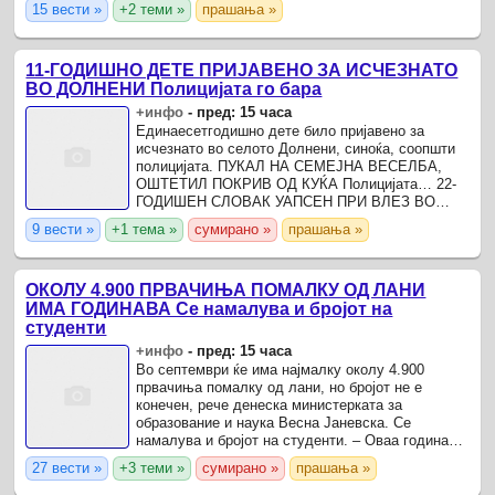
15 вести »
+2 теми »
прашања »
11-ГОДИШНО ДЕТЕ ПРИЈАВЕНО ЗА ИСЧЕЗНАТО
ВО ДОЛНЕНИ Полицијата го бара
+инфо
-
пред: 15 часа
Единаесетгодишно дете било пријавено за
исчезнато во селото Долнени, синоќа, соопшти
полицијата. ПУКАЛ НА СЕМЕЈНА ВЕСЕЛБА,
ОШТЕТИЛ ПОКРИВ ОД КУЌА Полицијата… 22-
ГОДИШЕН СЛОВАК УАПСЕН ПРИ ВЛЕЗ ВО
МАКЕДОНИЈА Германија… На 05.08.2026 во
9 вести »
+1 тема »
сумирано »
прашања »
20:30 часот во ОВР Прилеп, А.У.
ОКОЛУ 4.900 ПРВАЧИЊА ПОМАЛКУ ОД ЛАНИ
ИМА ГОДИНАВА Се намалува и бројот на
студенти
+инфо
-
пред: 15 часа
Во септември ќе има најмалку околу 4.900
првачиња помалку од лани, но бројот не е
конечен, рече денеска министерката за
образование и наука Весна Јаневска. Се
намалува и бројот на студенти. – Оваа година
бројот на ученици во средните училишта е
27 вести »
+3 теми »
сумирано »
прашања »
намален, но не е драстично.