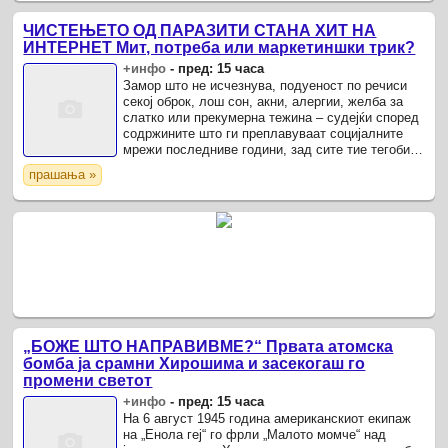
ЧИСТЕЊЕТО ОД ПАРАЗИТИ СТАНА ХИТ НА
ИНТЕРНЕТ Мит, потреба или маркетиншки трик?
+инфо
-
пред: 15 часа
Замор што не исчезнува, подуеност по речиси
секој оброк, лош сон, акни, алергии, желба за
слатко или прекумерна тежина – судејќи според
содржините што ги преплавуваат социјалните
мрежи последниве години, зад сите тие тегоби
би можел да стои истиот виновник: скриени
прашања »
паразити.
„БОЖЕ ШТО НАПРАВИВМЕ?“ Првата атомска
бомба ја срамни Хирошима и засекогаш го
промени светот
+инфо
-
пред: 15 часа
На 6 август 1945 година американскиот екипаж
на „Енола геј“ го фрли „Малото момче“ над