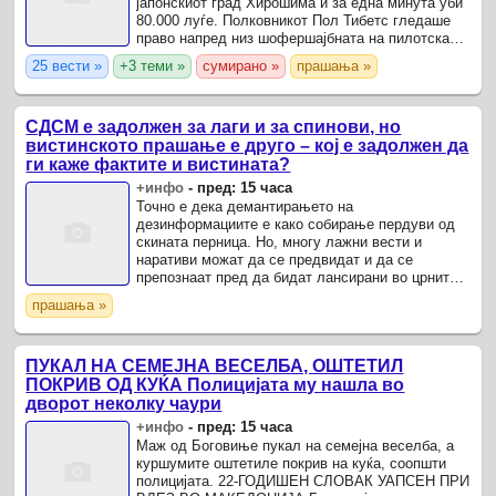
јапонскиот град Хирошима и за една минута уби
80.000 луѓе. Полковникот Пол Тибетс гледаше
право напред низ шофершајбната на пилотската
кабина на американскиот бомбардер Б-29.
25 вести »
+3 теми »
сумирано »
прашања »
СДСМ е задолжен за лаги и за спинови, но
вистинското прашање е друго – кој е задолжен да
ги каже фактите и вистината?
+инфо
-
пред: 15 часа
Точно е дека демантирањето на
дезинформациите е како собирање пердуви од
скината перница. Но, многу лажни вести и
наративи можат да се предвидат и да се
препознаат пред да бидат лансирани во црните
кампањи. За многу нешта треба да се зборува
прашања »
подиректно и поотворено, бидејќи ...
ПУКАЛ НА СЕМЕЈНА ВЕСЕЛБА, ОШТЕТИЛ
ПОКРИВ ОД КУЌА Полицијата му нашла во
дворот неколку чаури
+инфо
-
пред: 15 часа
Маж од Боговиње пукал на семејна веселба, а
куршумите оштетиле покрив на куќа, соопшти
полицијата. 22-ГОДИШЕН СЛОВАК УАПСЕН ПРИ