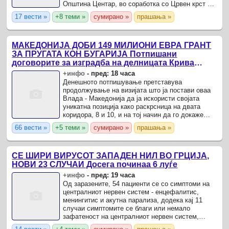
Општина Центар, во соработка со Црвен крст и
здружението ХЕРА, спроведува теренски
17 вести »
+8 теми »
сумирано »
прашања »
активности за грижа и ...
МАКЕДОНИЈА ДОБИ 149 МИЛИОНИ ЕВРА ГРАНТ
ЗА ПРУГАТА КОН БУГАРИЈА Потпишани
договорите за изградба на делницата Крива
Паланка – Деве Баир
+инфо
-
пред: 18 часа
Денешното потпишување претставува
продолжување на визијата што ја постави оваа
Влада - Македонија да ја искористи својата
уникатна позиција како раскрсница на двата
коридора, 8 и 10, и на тој начин да го докаже
своето место како срце на Балканот, рече
66 вести »
+5 теми »
сумирано »
прашања »
вицепремиерот и министер за ...
СЕ ШИРИ ВИРУСОТ ЗАПАДЕН НИЛ ВО ГРЦИЈА,
НОВИ 23 СЛУЧАИ Досега починаа 6 луѓе
+инфо
-
пред: 19 часа
Од заразените, 54 пациенти се со симптоми на
централниот нервен систем - енцефалитис,
менингитис и акутна парализа, додека кај 11
случаи симптомите се благи или немало
зафатеност на централниот нервен систем,
соопштија здравствените власти во Грција.