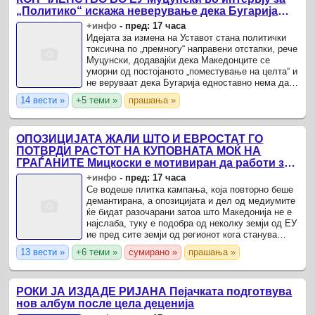
„Политико“ искажа неверување дека Бугарија
нема да побара нешто ново
+инфо
-
пред: 17 часа
Идејата за измена на Уставот стана политички
токсична по „премногу“ направени отстапки, рече
Муцунски, додавајќи дека Македонците се
уморни од постојаното „поместување на целта“ и
не веруваат дека Бугарија едноставно нема да
побара нешто ново.
14 вести »
+5 теми »
прашања »
ОПОЗИЦИЈАТА ЖАЛИ ШТО И ЕВРОСТАТ ГО
ПОТВРДИ РАСТОТ НА КУПОВНАТА МОЌ НА
ГРАЃАНИТЕ Мицкоски е мотивиран да работи за
уште подобра економска состојба
+инфо
-
пред: 17 часа
Се водеше плитка кампања, која повторно беше
демантирана, а опозицијата и дел од медиумите
ќе бидат разочарани затоа што Македонија не е
најслаба, туку е подобра од неколку земји од ЕУ
ие пред сите земји од регионот кога станува
збор за куповната моќ на граѓаните, рече
13 вести »
+6 теми »
сумирано »
прашања »
премиерот ...
РОКИ ЈА ИЗДАДЕ РИЈАНА Пејачката подготвува
нов албум после цела деценија