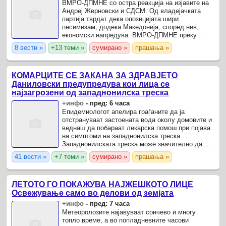
ВМРО-ДПМНЕ со остра реакција на изјавите на
Андреј Жерновски и СДСМ. Од владејачката
партија тврдат дека опозицијата шири
песимизам, додека Македонија, според нив,
економски напредува. ВМРО-ДПМНЕ преку
соопштение остро реагираше на изјавите на
8 вести »
+13 теми »
сумирано »
прашања »
функционерот на СДСМ, Андреј ...
КОМАРЦИТЕ СЕ ЗАКАНА ЗА ЗДРАВЈЕТО
Даниловски предупредува кои лица се
најзагрозени од западнонилска треска
+инфо
-
пред: 6 часа
Епидемиологот апелира граѓаните да ја
отстрануваат застоената вода околу домовите и
веднаш да побараат лекарска помош при појава
на симптоми на западнонилска треска.
Западнонилската треска може значително да се
спречи доколку граѓаните доследно ги
41 вести »
+7 теми »
сумирано »
прашања »
применуваат мерките за заштита ...
ЛЕТОТО ГО ПОКАЖУВА НАЈЖЕШКОТО ЛИЦE
Освежување само во делови од земјата
+инфо
-
пред: 7 часа
Метеоролозите најавуваат сончево и многу
топло време, а во попладневните часови