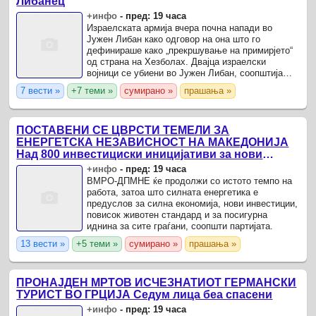
Либанец
+инфо
-
пред: 19 часа
Израелската армија вчера почна напади во
Јужен Либан како одговор на она што го
дефинираше како „прекршување на примирјето“
од страна на Хезболах. Двајца израелски
војници се убиени во Јужен Либан, соопштија
денеска Израелските одбранбени сили (ИДФ),
7 вести »
+7 теми »
сумирано »
прашања »
додека во израелски напади ...
ПОСТАВЕНИ СЕ ЦВРСТИ ТЕМЕЛИ ЗА
ЕНЕРГЕТСКА НЕЗАВИСНОСТ НА МАКЕДОНИЈА
Над 800 инвестициски иницијативи за нови
проекти во обновливите извори
+инфо
-
пред: 19 часа
ВМРО-ДПМНЕ ќе продолжи со истото темпо на
работа, затоа што силната енергетика е
предуслов за силна економија, нови инвестиции,
повисок животен стандард и за посигурна
иднина за сите граѓани, соопшти партијата.
13 вести »
+5 теми »
сумирано »
прашања »
ПРОНАЈДЕН МРТОВ ИСЧЕЗНАТИОТ ГЕРМАНСКИ
ТУРИСТ ВО ГРЦИЈА Седум лица беа спасени
+инфо
-
пред: 19 часа