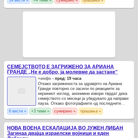
14 вести »
+4 теми »
сумирано »
прашања »
СЕМЕЈСТВОТО Е ЗАГРИЖЕНО ЗА АРИАНА
ГРАНДЕ „Не е добро, ја молевме да застане“
+инфо
-
пред: 19 часа
Откако загриженоста за здравјето на Ариана
Гранде повторно се засили по реакциите за
нејзиниот изглед, анонимни извори тврдат дека
семејството со месеци ја убедувало да направи
пауза. Откако фотографиите од последните
концерти и јавни појавувања повторно поттикнаа
6 вести »
+3 теми »
сумирано »
прашања »
дебата за ...
НОВА ВОЕНА ЕСКАЛАЦИЈА ВО ЈУЖЕН ЛИБАН
Загинаа двајца израелски војници и еден