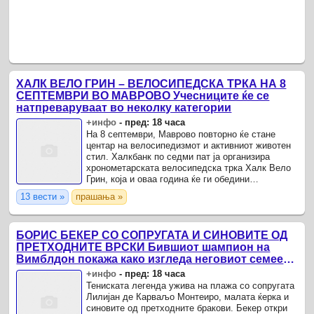
ХАЛК ВЕЛО ГРИН – ВЕЛОСИПЕДСКА ТРКА НА 8
СЕПТЕМВРИ ВО МАВРОВО Учесниците ќе се
натпреваруваат во неколку категории
+инфо
-
пред: 18 часа
На 8 септември, Маврово повторно ќе стане
центар на велосипедизмот и активниот животен
стил. Халкбанк по седми пат ја организира
хронометарската велосипедска трка Халк Вело
Грин, која и оваа година ќе ги обедини
рекреативците, професионалните
13 вести »
прашања »
велосипедисти, децата, младите и ...
БОРИС БЕКЕР СО СОПРУГАТА И СИНОВИТЕ ОД
ПРЕТХОДНИТЕ ВРСКИ Бившиот шампион на
Вимблдон покажа како изгледа неговиот семеен
одмор во Португалија
+инфо
-
пред: 18 часа
Тениската легенда ужива на плажа со сопругата
Лилијан де Карваљо Монтеиро, малата ќерка и
синовите од претходните бракови. Бекер откри