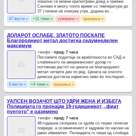
локално се можни краткотраен дожд и грмежи.
Сончево и многу топло време со температури до
37 степени нè очекува утре, додека во
попладневните часови во делови од земјава ќе
47 вести »
+11 теми »
сумирано »
прашања »
има услови за краткотраен ...
ДОЛАРОТ ОСЛАБЕ, ЗЛАТОТО ПОСКАПЕ
Благородниот метал достигна седумнеделен
максимум
+инфо
-
пред: 7 часа
Послабите податоци за вработеноста во САД и
слабеењето на американскиот долар го
поттикнаа растот на цената на благородниот
метал четврти ден по ред. Цената на златото
денеска достигна највисоко ниво во последните
седум недели, поттикната од послабите од
9 вести »
+4 теми »
прашања »
очекуваните податоци за ...
УАПСЕН ВОЗАЧОТ ШТО УДРИ ЖЕНА И ИЗБЕГА
Полицијата го пронајде 19-годишникот, „фиат
пунтото“ е одземено
+инфо
-
пред: 7 часа
48-годишна скопјанка се здоби со тешки телесни
повреди, а осомничениот е задржан по насоки на
јавен обвинител. Полицијата го лиши од слобода