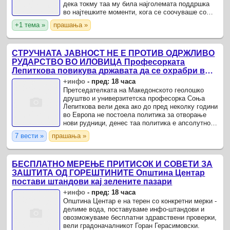
дека токму таа му била најголемата поддршка
во најтешките моменти, кога се соочуваше со
финансиски проблеми и затворска казна.
+1 тема »
прашања »
СТРУЧНАТА ЈАВНОСТ НЕ Е ПРОТИВ ОДРЖЛИВО
РУДАРСТВО ВО ИЛОВИЦА Професорката
Лепиткова повикува државата да се охрабри во
отворањето нови рудници
+инфо
-
пред: 18 часа
Претседателката на Македонското геолошко
друштво и универзитетска професорка Соња
Лепиткова вели дека ако до пред неколку години
во Европа не постоела политика за отворање
нови рудници, денес таа политика е апсолутно
сменета и листата на критични минерали само
7 вести »
прашања »
се зголемува.
БЕСПЛАТНО МЕРЕЊЕ ПРИТИСОК И СОВЕТИ ЗА
ЗАШТИТА ОД ГОРЕШТИНИТЕ Општина Центар
постави штандови кај зелените пазари
+инфо
-
пред: 18 часа
Општина Центар е на терен со конкретни мерки -
делиме вода, поставуваме инфо-штандови и
овозможуваме бесплатни здравствени проверки,
вели градоначалникот Горан Герасимовски.