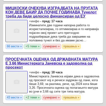
МИЦКОСКИ ОЧЕКУВА ИЗГРАДБАТА НА ПРУГАТА
КОН ДЕВЕ БАИР ДА ПОЧНЕ ГОДИНАВА Тунелот
треба да биде целосно финансиран од ЕУ
+инфо
-
пред: 17 часа
Изминатите две години напорна работа го
искристализираа, го оптимизираа и го направија
појасен овој проект што претходно
подразбираше дека треба да завршиме на
половина тунел и без да имаме јасно
предвидување од страна на нашиот источен
66 вести »
+5 теми »
сумирано »
прашања »
сосед дека ќе имаме модернизација на ...
ПРОСЕЧНАТА ОЦЕНКА ОД ДРЖАВНАТА МАТУРА
Е 3,66 Министерката Јаневска е задоволна од
просекот
+инфо
-
пред: 18 часа
Министерката Јаневска изјави дека е задоволна
од просекот кој е речиси задржан од лани, кога
беше 3,69, за разлика, рече, од 2024 кога беше
3,26. Просечната оценка од полагањето матура
во јуни е 3,66 од сите три типа матура.
43 вести »
+2 теми »
сумирано »
прашања »