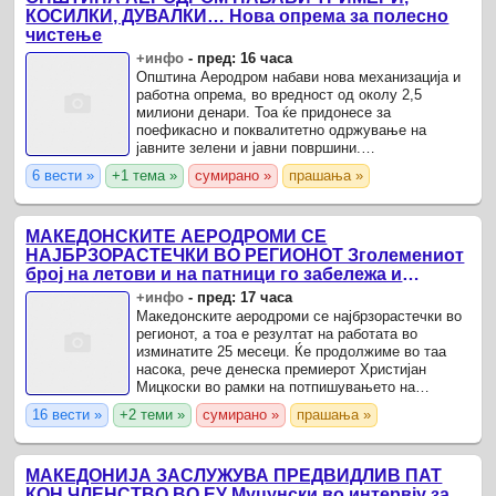
КОСИЛКИ, ДУВАЛКИ… Нова опрема за полесно
чистење
+инфо
-
пред: 16 часа
Општина Аеродром набави нова механизација и
работна опрема, во вредност од околу 2,5
милиони денари. Тоа ќе придонесе за
поефикасно и поквалитетно одржување на
јавните зелени и јавни површини.
ЕДНОСМЕНСКА НАСТАВА ВО ОУ „ДИМИТАР
6 вести »
+1 тема »
сумирано »
прашања »
МАКЕДОНСКИ“ ВО ЛИСИЧЕ ОД… 📽️
МАЛОЛЕТНИЦИ НАПРАВИЈА ...
МАКЕДОНСКИТЕ АЕРОДРОМИ СЕ
НАЈБРЗОРАСТЕЧКИ ВО РЕГИОНОТ Зголемениот
број на летови и на патници го забележа и
Светска банка
+инфо
-
пред: 17 часа
Македонските аеродроми се најбрзорастечки во
регионот, а тоа е резултат на работата во
изминатите 25 месеци. Ќе продолжиме во таа
насока, рече денеска премиерот Христијан
Мицкоски во рамки на потпишувањето на
Договорот за инвестициски грант обезбеден
16 вести »
+2 теми »
сумирано »
прашања »
преку Инвестициската рамка ...
МАКЕДОНИЈА ЗАСЛУЖУВА ПРЕДВИДЛИВ ПАТ
КОН ЧЛЕНСТВО ВО ЕУ Муцунски во интервју за