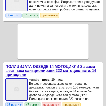
во критична состојба. Истражителите утврдуваат
дали причина за несреќата е технички дефект,
човечка грешка или проблем со сигнализацијата.
8 вести »
+4 теми »
прашања »
ПОЛИЦИЈАТА ОДЗЕДЕ 14 МОТОЦИКЛИ За само
шест часа санкционирани 222 мотоциклисти, 14
приведени
+инфо
-
пред: 10 часа
Во шестчасовната акциска контрола низ
државата, полицијата затекна 186 мотоциклисти
без заштитна кацига, приведе 14 возачи без
дозвола и одзеде исто толку мотоцикли.
Полицијата санкционирала 222 возачи на
мотоцикли во засилена акциска контрола што
16 вести »
+7 теми »
сумирано »
прашања »