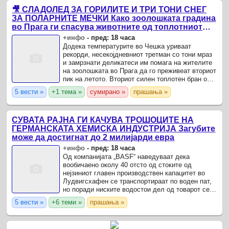
🎥 СЛАДОЛЕД ЗА ГОРИЛИТЕ И ТРИ ТОНИ СНЕГ
ЗА ПОЛАРНИТЕ МЕЧКИ Како зоолошката градина
во Прага ги спасува животните од топлотниот
бран
+инфо
-
пред: 18 часа
Додека температурите во Чешка уриваат
рекорди, несекојдневниот третман со тони мраз
и замрзнати деликатеси им помага на жителите
на зоолошката во Прага да го преживеат вториот
пик на летото. Вториот силен топлотен бран ова
лето ја донесе Чешка до вистинско вриење, со
5 вести »
+1 тема »
сумирано »
прашања »
температури ...
СУВАТА РАЈНА ГИ КАЧУВА ТРОШОЦИТЕ НА
ГЕРМАНСКАТА ХЕМИСКА ИНДУСТРИЈА Загубите
може да достигнат до 2 милијарди евра
+инфо
-
пред: 18 часа
Од компанијата „BASF“ наведуваат дека
вообичаено околу 40 отсто од стоките од
нејзиниот главен производствен капацитет во
Лудвигсхафен се транспортираат по воден пат,
но поради ниските водостои дел од товарот сега
се пренасочува кон железничкиот и транспортот
5 вести »
+6 теми »
прашања »
со камиони.