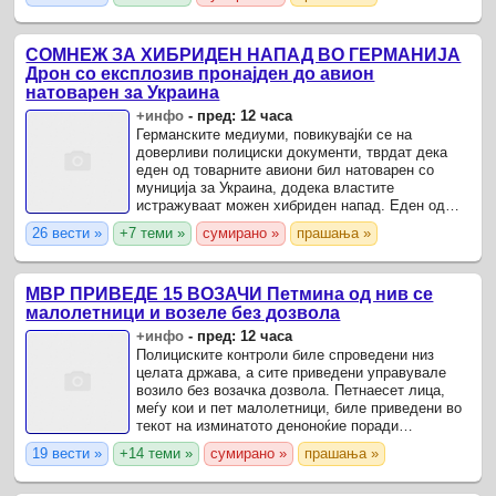
вчера попладне и вечерта беше ...
СОМНЕЖ ЗА ХИБРИДЕН НАПАД ВО ГЕРМАНИЈА
Дрон со експлозив пронајден до авион
натоварен за Украина
+инфо
-
пред: 12 часа
Германските медиуми, повикувајќи се на
доверливи полициски документи, тврдат дека
еден од товарните авиони бил натоварен со
муниција за Украина, додека властите
истражуваат можен хибриден напад. Еден од
товарните авиони на аеродромот во Лајпциг, во
26 вести »
+7 теми »
сумирано »
прашања »
чија близина вчера беше ...
МВР ПРИВЕДЕ 15 ВОЗАЧИ Петмина од нив се
малолетници и возеле без дозвола
+инфо
-
пред: 12 часа
Полициските контроли биле спроведени низ
целата држава, а сите приведени управувале
возило без возачка дозвола. Петнаесет лица,
меѓу кои и пет малолетници, биле приведени во
текот на изминатото деноноќие поради
безобѕирно управување со моторно возило,
19 вести »
+14 теми »
сумирано »
прашања »
соопшти Министерството за ...