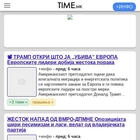
+ИНФО
📽️ ТРАМП ОТКРИ ШТО ЈА „УБИВА“ ЕВРОПА
Европските лидери добија жестока порака
+инфо
-
пред: 6 часа
Американскиот претседател оцени дека
илегалната миграција и енергетската политика
се најголемите закани за Европа и ги повика
европските лидери на поостри мерки.
Американскиот претседател Доналд Трамп
повторно упати критики кон европските лидери,
+3 теми »
прашања »
оценувајќи дека илегалната ...
ЖЕСТОК НАПАД ОД ВМРО-ДПМНЕ Опозицијата
шири песимизам и лаги, велат од владејачката
партија
+инфо
-
пред: 6 часа