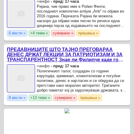
+инфо
-
пред: 17 часа
Ријана, чие право име е Робин Фенти,
последниот комплетен албум „Anti“ го објави во
2016 година. Пејачката Ријана би можела
наскоро да објави нови песни по речиси една
деценија пауза од издавањето на последниот
албум, изјави нејзиниот партнер и рапер Раким
6 вести »
+4 теми »
сумирано »
прашања »
Мајерс, познат како ...
ПРЕДАВНИЦИТЕ ШТО ТАЈНО ПРЕГОВАРАА
ДЕНЕС ДРЖАТ ЛЕКЦИИ ЗА ПАТРИОТИЗАМ И ЗА
ТРАНСПАРЕНТНОСТ Знае ли Филипче каде го
води СДСМ, прашува ВМРО-ДПМНЕ
+инфо
-
пред: 17 часа
Политичкиот талог, создаден со години
корупција, криминал, клиентелизам и погубни
политики, денес е најгласен и се обидува да се
претстави како морален авторитет. Граѓаните
добро паметат кој ја задолжуваше државата, кој
ја понижуваше и кој ја доведе до најниско ниво
8 вести »
+13 теми »
сумирано »
прашања »
на доверба - ...