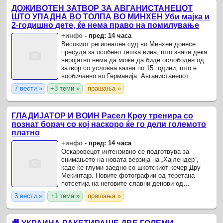
ДОЖИВОТЕН ЗАТВОР ЗА АВГАНИСТАНЕЦОТ
ШТО УПАДНА ВО ТОЛПА ВО МИНХЕН Уби мајка и
2-годишно дете, ќе нема право на помилување
+инфо
-
пред: 14 часа
Високиот регионален суд во Минхен донесе
пресуда за особено тешка вина, што значи дека
веројатно нема да може да биде ослободен од
затвор со условна казна по 15 години, што е
вообичаено во Германија. Авганистанецот
Фархад Н.
7 вести »
+3 теми »
прашања »
ГЛАДИЈАТОР И ВОИН Расел Кроу тренира со
познат борач со кој наскоро ќе го дели големото
платно
+инфо
-
пред: 14 часа
Оскаровецот интензивно се подготвува за
снимањето на новата верзија на „Хајлендер“,
каде ќе глуми заедно со шкотскиот кечер Дру
Мекинтајр. Новите фотографии од теретана
потсетија на неговите славни денови од
„Гладијатор“.
3 вести »
+1 тема »
прашања »