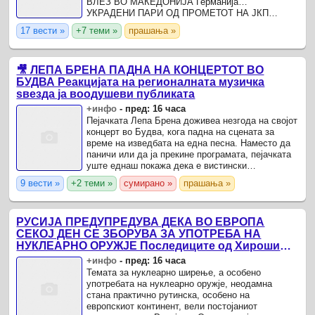
ВЛЕЗ ВО МАКЕДОНИЈА Германија…
УКРАДЕНИ ПАРИ ОД ПРОМЕТОТ НА ЈКП
„САРАЈ“ Провалена… Мажот, Т.С.
17 вести »
+7 теми »
прашања »
🎥 ЛЕПА БРЕНА ПАДНА НА КОНЦЕРТОТ ВО
БУДВА Реакцијата на регионалната музичка
ѕвезда ја воодушеви публиката
+инфо
-
пред: 16 часа
Пејачката Лепа Брена доживеа незгода на својот
концерт во Будва, кога падна на сцената за
време на изведбата на една песна. Наместо да
паничи или да ја прекине програмата, пејачката
уште еднаш покажа дека е вистински
професионалец.
9 вести »
+2 теми »
сумирано »
прашања »
РУСИЈА ПРЕДУПРЕДУВА ДЕКА ВО ЕВРОПА
СЕКОЈ ДЕН СЕ ЗБОРУВА ЗА УПОТРЕБА НА
НУКЛЕАРНО ОРУЖЈЕ Последиците од Хирошима
и Нагасаки се заборавени
+инфо
-
пред: 16 часа
Темата за нуклеарно ширење, а особено
употребата на нуклеарно оружје, неодамна
стана практично рутинска, особено на
европскиот континент, вели постојаниот