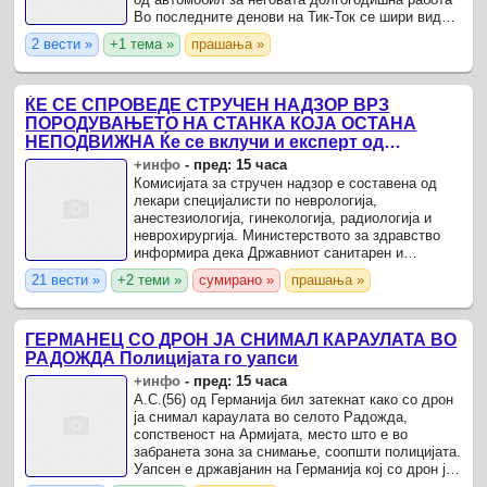
Во последните денови на Тик-Ток се шири видео
од Србија во кое работодавач изненадува
2 вести »
+1 тема »
прашања »
долгогодишен ...
ЌЕ СЕ СПРОВЕДЕ СТРУЧЕН НАДЗОР ВРЗ
ПОРОДУВАЊЕТО НА СТАНКА КОЈА ОСТАНА
НЕПОДВИЖНА Ќе се вклучи и експерт од
соседството
+инфо
-
пред: 15 часа
Комисијата за стручен надзор е составена од
лекари специјалисти по неврологија,
анестезиологија, гинекологија, радиологија и
неврохирургија. Министерството за здравство
информира дека Државниот санитарен и
здравствен инспекторат изврши вонредни
21 вести »
+2 теми »
сумирано »
прашања »
инспекциски надзори во ...
ГЕРМАНЕЦ СО ДРОН ЈА СНИМАЛ КАРАУЛАТА ВО
РАДОЖДА Полицијата го уапси
+инфо
-
пред: 15 часа
А.С.(56) од Германија бил затекнат како со дрон
ја снимал караулата во селото Радожда,
сопственост на Армијата, место што е во
забранета зона за снимање, соопшти полицијата.
Уапсен е државјанин на Германија кој со дрон ја
снимал караулата во селото Радожда.