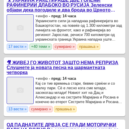
🎥 УКРАИНА РАКЕТИРАШЕ ДВЕ ГОЛЕМИ
РАФИНЕРИИ ДЛАБОКО ВО РУСИЈА Зеленски
објави дека погодиле и два брода во Црното
Море
+инфо
-
пред: 14 часа
Украинските сили ја нападнаа рафинеријата во
Башкортостан, на повеќе од 1.300 километри зад
линијата на фронтот, како и рафинерија во
регионот Јарослав, речиси 700 километри од
украинската граница Украина нападна уште
неколку нафтени постројки длабоко во Русија,
17 вести »
+40 теми »
сумирано »
прашања »
објави денеска ...
🎥 ЖИВЕЈ ГО ЖИВОТОТ ЗАШТО НЕМА РЕПРИЗА
Слушнете ја новата песна на шармантната
четворка
+инфо
-
пред: 14 часа
Кај се тие времиња стари, бевме среќни и со
малку пари. Сè е лесно кога сме млади,
засекогаш млади! Новиот хит на Дац и
Александар и на сестрите Маријана и Росана е
конечно во етерот Сестрите Маријана и Росана и
нивните колеги и пријатели Дац и Александар, ги
13 вести »
сумирано »
прашања »
здружија сите и ...
ОД ПАДНАТИТЕ ДРВЈА СЕ ГРАДИ МОТОРИЧКИ