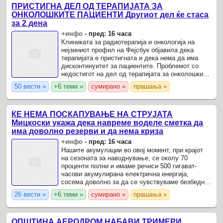
ПРИСТИГНА ДЕЛ ОД ТЕРАПИЈАТА ЗА
ОНКОЛОШКИТЕ ПАЦИЕНТИ Другиот дел ќе стаса
за 2 дена
+инфо
-
пред: 16 часа
Клиниката за радиотерапија и онкологија на
нејзиниот профил на Фејсбук објавила дека
терапијата е пристигната и дека нема да има
дисконтинуитет за пациентите. Проблемот со
недостигот на дел од терапијата за онколошките
пациенти во моментот е надминат.
50 вести »
+6 теми »
сумирано »
прашања »
ЌЕ НЕМА ПОСКАПУВАЊЕ НА СТРУЈАТА
Мицкоски укажа дека навреме воделе сметка да
има доволно резерви и да нема криза
+инфо
-
пред: 16 часа
Нашите акумулации во овој момент, при крајот
на сезоната за наводнување, се околу 70
проценти полни и имаме речиси 500 гигават-
часови акумулирана електрична енергија,
сосема доволно за да се чувствуваме безбедни,
комотни и да немаме предизвик во делот на
26 вести »
+6 теми »
сумирано »
прашања »
снабдувањето за ...
ОПШТИНА АЕРОДРОМ НАБАВИ ТРИМЕРИ,