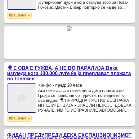
„супериорен“ дури и кога станува збор за Новак
Ѓоковиќ. Џастин Бибер повторно се најде во
центарот на вниманието, кога за време на
прашања »
Fanatics ...
🎥 Е ОВА Е ГУЖВА, А НЕ ВО ПАРАЛИЈА Вака
изгледа кога 100.000 луѓе ќе ја преплават плажата
во Шенжен
+инфо
-
пред: 20 часа
Ако некогаш сте помислиле дека плажите во
Грција се преполни со туристи, погледнете го
ова видео: 🎥 ПРИРОДНА ПРОТИВ ВЕШТАЧКА
ИНТЕЛИГЕНЦИЈА • ЗНАЕ ЛИ НЕКОЈ… ДОДЕКА
РУЧАЛЕ, ИМ ГО ИСПРАЗНИЛЕ АВТОМОБИЛОТ
Македонски… Плажата Дамејша (Dameisha
прашања »
Beach), една од најпознатите градски ...
ФИДАН ПРЕДУПРЕДИ ДЕКА ЕКСПАНЗИОНИЗМОТ