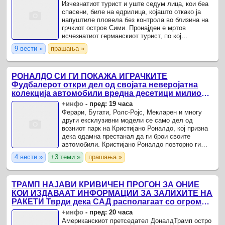
Изчезнатиот турист и уште седум лица, кои беа
спасени, биле на едрилица, којашто откако ја
напуштиле пловела без контрола во близина на
грчкиот остров Сими. Пронајден е мртов
исчезнатиот германскиот турист, по кој
крајбрежната служба на Грција спроведе
9 вести »
прашања »
спасувачка акција што ...
РОНАЛДО СИ ГИ ПОКАЖА ИГРАЧКИТЕ
Фудбалерот откри дел од својата неверојатна
колекција автомобили вредна десетици милиони
евра
+инфо
-
пред: 19 часа
Ферари, Бугати, Ролс-Ројс, Мекларен и многу
други ексклузивни модели се само дел од
возниот парк на Кристијано Роналдо, кој призна
дека одамна престанал да ги брои своите
автомобили. Кристијано Роналдо повторно ги
воодушеви своите обожаватели со поглед во
4 вести »
+3 теми »
прашања »
својата приватна гаража.
ТРАМП НАЈАВИ КРИВИЧЕН ПРОГОН ЗА ОНИЕ
КОИ ИЗДАВААТ ИНФОРМАЦИИ ЗА ЗАЛИХИТЕ НА
РАКЕТИ Тврди дека САД располагаат со огромни
количини муниција
+инфо
-
пред: 20 часа
Американскиот претседател ДоналдТрамп остро