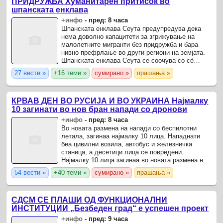
ПРИДРУЖБА Хуманитарен притисок во
шпанската енклава
+инфо
-
пред: 8 часа
Шпанската енклава Сеута предупредува дека
нема доволно капацитети за згрижување на
малолетните мигранти без придружба и бара
нивно префрлање во други региони на земјата.
Шпанската енклава Сеута се соочува со сè
поголем хуманитарен притисок поради
27 вести »
+16 теми »
сумирано »
прашања »
зголемениот број деца мигранти ...
КРВАВ ДЕН ВО РУСИЈА И ВО УКРАИНА Најмалку
10 загинати во нов бран напади со дронови
+инфо
-
пред: 8 часа
Во новата размена на напади со беспилотни
летала, загинаа најмалку 10 лица. Нападнати
беа цивилни возила, автобус и железничка
станица, а десетици лица се повредени.
Најмалку 10 лица загинаа во новата размена на
руски и украински напади со беспилотни летала.
54 вести »
+40 теми »
сумирано »
прашања »
СДСМ СЕ ПЛАШИ ОД ФУНКЦИОНАЛНИ
ИНСТИТУЦИИ „Безбеден град“ е успешен проект
+инфо
-
пред: 9 часа