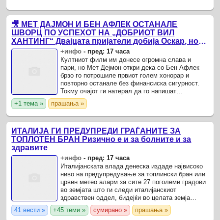
🎥 МЕТ ДАЈМОН И БЕН АФЛЕК ОСТАНАЛЕ
ШВОРЦ ПО УСПЕХОТ НА „ДОБРИОТ ВИЛ
ХАНТИНГ“ Двајцата пријатели добија Оскар, но
мораа повторно да бараат работа
+инфо
-
пред: 17 часа
Култниот филм им донесе огромна слава и
пари, но Мет Дејмон откри дека со Бен Афлек
брзо го потрошиле првиот голем хонорар и
повторно останале без финансиска сигурност.
Токму очајот ги натерал да го напишат
сценариото што им ги промени животите.
+1 тема »
прашања »
ИТАЛИЈА ГИ ПРЕДУПРЕДИ ГРАЃАНИТЕ ЗА
ТОПЛОТЕН БРАН Ризично е и за болните и за
здравите
+инфо
-
пред: 17 часа
Италијанската влада денеска издаде највисоко
ниво на предупредување за топлински бран или
црвен метео аларм за сите 27 поголеми градови
во земјата што ги следи италијанскиот
здравствен оддел, бидејќи во целата земја
продолжуваат температурите над 35 степени
41 вести »
+45 теми »
сумирано »
прашања »
Целзиусови.