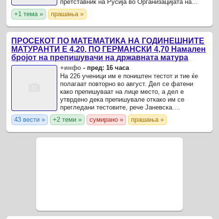
претставник на Русија во Организацијата на
договорот за колективна безбедност, Виктор
+1 тема »
прашања »
Василиев.
ПРОСЕКОТ ПО МАТЕМАТИКА НА ГОДИНЕШНИТЕ
МАТУРАНТИ Е 4,20, ПО ГЕРМАНСКИ 4,70 Намален
бројот на препишувачи на државната матура
+инфо
-
пред: 16 часа
На 226 ученици им е поништен тестот и тие ќе
полагаат повторно во август. Дел се фатени
како препишуваат на лице место, а дел е
утврдено дека препишувале откако им се
прегледани тестовите, рече Јаневска.
Просечниот успех на матурантите по мајчин
43 вести »
+2 теми »
сумирано »
прашања »
јазик е 3,93, по англиски јазик е ...