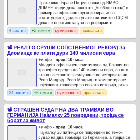
Пратеникот Бране Петрушевски од ВМРО-
ДПМНЕ тврди дека проектот „Безбеден град“ е
пример за ефикасно функционирање на
институциите, додека упати критики кон СДСМ
дека се спротивставува на реформите.
Владеењето на правото се мери преку конкретни
4 вести »
+3 теми »
сумирано »
прашања »
постапки.
📽️ РЕАЛ ГО СРУШИ СОПСТВЕНИОТ РЕКОРД За
Диоманде ќе плати дури 140 милиони евра
+инфо
-
пред: 10 часа
Младиот офанзивец пристигнува од Лајпциг во
трансфер вреден до 140 милиони евра, со што
стана најскапото засилување во историјата на
Реал Мадрид. Реал Мадрид го комплетираше
најскапиот трансфер во својата историја, откако
официјално го претстави 19-годишниот Јан
24 вести »
+5 теми »
сумирано »
прашања »
Диоманде како ...
📽️ СТРАШЕН СУДАР НА ДВА ТРАМВАИ ВО
ГЕРМАНИЈА Најмалку 25 повредени, тројца се
борат за живот
+инфо
-
пред: 10 часа
Најмалку 25 патници се повредени во тежок
судар на два трамваја во Германија, а тројца се