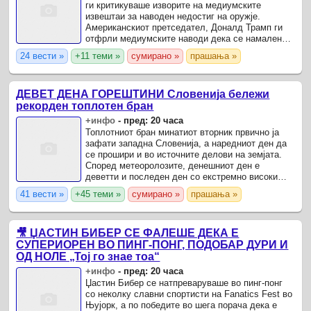
ги критикуваше изворите на медиумските
извештаи за наводен недостиг на оружје.
Американскиот претседател, Доналд Трамп ги
отфрли медиумските наводи дека се намалени
залихите оружје на американската армија,
24 вести »
+11 теми »
сумирано »
прашања »
тврдејќи дека Пентагон ...
ДЕВЕТ ДЕНА ГОРЕШТИНИ Словенија бележи
рекорден топлотен бран
+инфо
-
пред: 20 часа
Топлотниот бран минатиот вторник првично ја
зафати западна Словенија, а наредниот ден да
се прошири и во источните делови на земјата.
Според метеоролозите, денешниот ден е
деветти и последен ден со екстремно високи
температури, што претставува рекорд по
41 вести »
+45 теми »
сумирано »
прашања »
времетраење на национално ...
🎥 ЏАСТИН БИБЕР СЕ ФАЛЕШЕ ДЕКА Е
СУПЕРИОРЕН ВО ПИНГ-ПОНГ, ПОДОБАР ДУРИ И
ОД НОЛЕ „Тој го знае тоа“
+инфо
-
пред: 20 часа
Џастин Бибер се натпреваруваше во пинг-понг
со неколку славни спортисти на Fanatics Fest во
Њујорк, а по победите во шега порача дека е