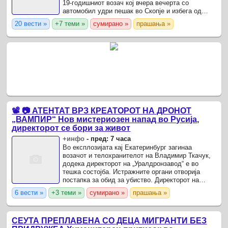
19-годишниот возач кој вчера вечерта со
автомобил удри пешак во Скопје и избега од
местото на сообраќајната несреќа.
20 вести »
+7 теми »
сумирано »
прашања »
📽️ 📷 АТЕНТАТ ВРЗ КРЕАТОРОТ НА ДРОНОТ
„ВАМПИР“ Нов мистериозен напад во Русија,
директорот се бори за живот
+инфо
-
пред: 7 часа
Во експлозијата кај Екатеринбург загинаа
возачот и телохранителот на Владимир Ткачук,
додека директорот на „Уралдронзавод“ е во
тешка состојба. Истражните органи отворија
постапка за обид за убиство. Директорот на
компанијата „Уралдронзавод“, Владимир Ткачук,
6 вести »
+3 теми »
сумирано »
прашања »
производител на ...
СЕУТА ПРЕПЛАВЕНА СО ДЕЦА МИГРАНТИ БЕЗ