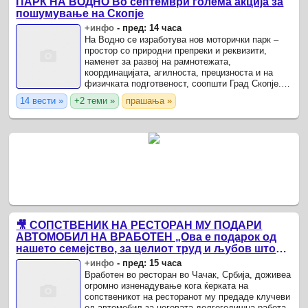
ПАРК НА ВОДНО Во септември голема акција за
пошумување на Скопје
+инфо
-
пред: 14 часа
На Водно се изработува нов моторички парк –
простор со природни препреки и реквизити,
наменет за развој на рамнотежата,
координацијата, агилноста, прецизноста и на
физичката подготвеност, соопшти Град Скопје.
Продолжуваат активностите за санација на
14 вести »
+2 теми »
прашања »
последиците од силното ...
🎥 СОПСТВЕНИК НА РЕСТОРАН МУ ПОДАРИ
АВТОМОБИЛ НА ВРАБОТЕН „Ова е подарок од
нашето семејство, за целиот труд и љубов што
сте ги вложиле овде“
+инфо
-
пред: 15 часа
Вработен во ресторан во Чачак, Србија, доживеа
огромно изненадување кога ќерката на
сопственикот на ресторанот му предаде клучеви
од автомобил за неговата долгогодишна работа