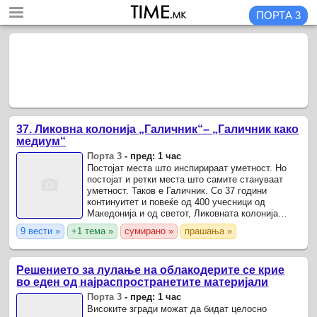
ПОРТА 3
37. Ликовна колонија „Галичник“– „Галичник како
медиум“
Порта 3
-
пред: 1 час
Постојат места што инспирираат уметност. Но
постојат и ретки места што самите стануваат
уметност. Таков е Галичник. Со 37 години
континуитет и повеќе од 400 учесници од
Македонија и од светот, Ликовната колонија
„Галичник“ се етаблира како една од
9 вести »
+1 тема »
сумирано »
прашања »
најреномираните традиционални ...
Решението за лулање на облакодерите се крие
во еден од најраспространетите материјали
Порта 3
-
пред: 1 час
Високите згради можат да бидат целосно