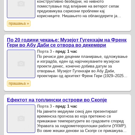
конструктивно безбедни, но нивното
поместување под влијание на ветерот сепак
предизвикува сериозни проблеми кај
корисниците. Нишањето на облакодерите ја
отежнува концентрацијата, има негативен ефект
прашања »
врз расположението и може да предизвика ...
По 20 години чекање: Музејот Гугенхајм на Френк
Гери во Абу Даби се отвора во декември
Порта 3
-
пред: 1 час
По речиси две децении планирање, одложување
и изградба, еден од најочекуваните музејски
проекти денес, конечно добива датум за
отворање. Музејот Гугенхајм во Абу Даби,
проектиран од архитект Френк Гери (1929–2025),
ќе се отвори за јавноста на 11 декември 2026
прашања »
година, завршувајќи ...
Ефектот на топлински острови во Скопје
Порта 3
-
пред: 1 час
На јавните медиуми секој ден презентираат
временска прогноза во која претежно се
прикажани температурите во градовите според
Управата за хидрометеоролошки работи (УХМР).
Во овие жешки денови за Скопје се прикажува