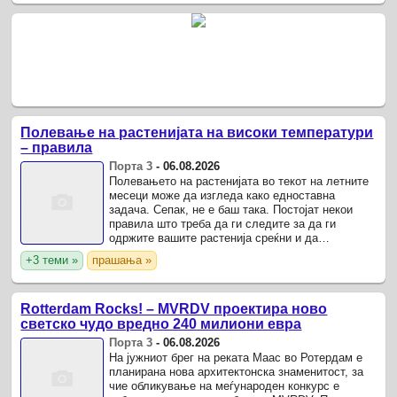
Полевање на растенијата на високи температури
– правила
Порта 3
-
06.08.2026
Полевањето на растенијата во текот на летните
месеци може да изгледа како едноставна
задача. Сепак, не е баш така. Постојат некои
правила што треба да ги следите за да ги
одржите вашите растенија среќни и да
напредуваат дури и кога температурите се
+3 теми »
прашања »
високи.
Rotterdam Rocks! – MVRDV проектира ново
светско чудо вредно 240 милиони евра
Порта 3
-
06.08.2026
На јужниот брег на реката Маас во Ротердам е
планирана нова архитектонска знаменитост, за
чие обликување на меѓународен конкурс е