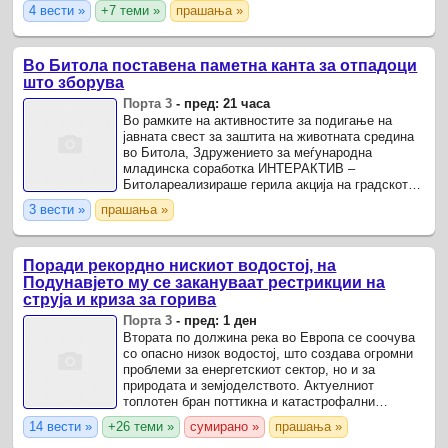
максимална дневна температура од 40 о С, но
4 вести »
+7 теми »
прашања »
дали вредноста на ...
Во Битола поставена паметна канта за отпадоци
што зборува
Порта 3
-
пред: 21 часа
Во рамките на активностите за подигање на
јавната свест за заштита на животната средина
во Битола, Здружението за меѓународна
младинска соработка ИНТЕРАКТИВ –
Битолареализираше герила акција на градското
шеталиште со поставување на паметна канта за
3 вести »
прашања »
отпадоци што зборува.
Поради рекордно нискиот водостој, на
Подунавјето му се закануваат рестрикции на
струја и криза за горива
Порта 3
-
пред: 1 ден
Втората по должина река во Европа се соочува
со опасно низок водостој, што создава огромни
проблеми за енергетскиот сектор, но и за
прирoдата и земјoделството. Актуелниот
топлотен бран поттикна и катастрофални
шумски пожари во Шпанија, Франција, Грција и
14 вести »
+26 теми »
сумирано »
прашања »
други земји.