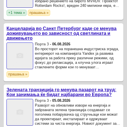
избрано решението на бирото MVRDV. Проектот
Rotterdam Rocks!, вреден 240 милиони евра, е
препознатлив по својата композиција од седум
+1 тема »
прашања »
монументални ...
Канцеларија во Санкт Петербург каде се менува
доживувањето во зависност од светлината и
движењето
Порта 3
-
06.08.2026
Во просторот на поранешна индустриска зграда,
ентериерот на компанијата Yandex ја развива
идејата за работа преку различни режими, од
фокус до релаксација, а клучна улога играат
стаклените форми кои го менуваат
доживувањето на просторот во зависност од
прашања »
светлината и движењето.
Зелената транзиција го менува пазарот на труд:
Кои занимања ќе бидат најбарани во Европа?
Порта 3
-
05.08.2026
Развојот на обновливи извори на енергија и
забрзаната зелена транзиција создаваат се
поголема побарувачка од стручњаци кои можат
да проектираат, инсталираат и одржуваат
системи за чиста енергија. Новиот документ за