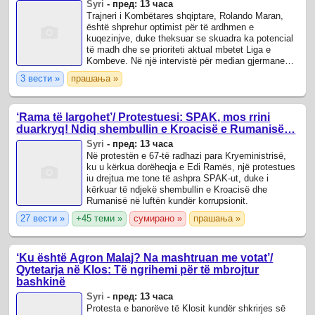
Syri
-
пред: 13 часа
Trajneri i Kombëtares shqiptare, Rolando Maran,
është shprehur optimist për të ardhmen e
kuqezinjve, duke theksuar se skuadra ka potencial
të madh dhe se prioriteti aktual mbetet Liga e
Kombeve. Në një intervistë për median gjermane
“L’Unione Sarda German”, tekniku italian foli ...
3 вести »
прашања »
‘Rama të largohet’/ Protestuesi: SPAK, mos rrini
duarkryq! Ndiq shembullin e Kroacisë e Rumanisë…
Syri
-
пред: 13 часа
Në protestën e 67-të radhazi para Kryeministrisë,
ku u kërkua dorëheqja e Edi Ramës, një protestues
iu drejtua me tone të ashpra SPAK-ut, duke i
kërkuar të ndjekë shembullin e Kroacisë dhe
Rumanisë në luftën kundër korrupsionit.
27 вести »
+45 теми »
сумирано »
прашања »
‘Ku është Agron Malaj? Na mashtruan me votat’/
Qytetarja në Klos: Të ngrihemi për të mbrojtur
bashkinë
Syri
-
пред: 13 часа
Protesta e banorëve të Klosit kundër shkrirjes së