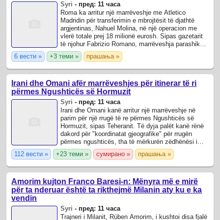
Syri
-
пред: 11 часа
Roma ka arritur një marrëveshje me Atletico
Madridin për transferimin e mbrojtësit të djathtë
argjentinas, Nahuel Molina, në një operacion me
vlerë totale prej 18 milionë eurosh. Sipas gazetarit
të njohur Fabrizio Romano, marrëveshja parashikon
13 milionë euro si pagesë fikse, ...
6 вести »
+3 теми »
прашања »
Irani dhe Omani afër marrëveshjes për itinerar të ri
përmes Ngushticës së Hormuzit
Syri
-
пред: 11 часа
Irani dhe Omani kanë arritur një marrëveshje në
parim për një rrugë të re përmes Ngushticës së
Hormuzit, sipas Teheranit. Të dyja palët kanë rënë
dakord për "koordinatat gjeografike" për rrugën
përmes ngushticës, tha të mërkurën zëdhënësi i
Ministrisë së Jashtme iraniane, ...
112 вести »
+23 теми »
сумирано »
прашања »
Amorim kujton Franco Baresi-n: Mënyra më e mirë
për ta nderuar është ta rikthejmë Milanin aty ku e ka
vendin
Syri
-
пред: 11 часа
Trajneri i Milanit, Rúben Amorim, i kushtoi disa fjalë