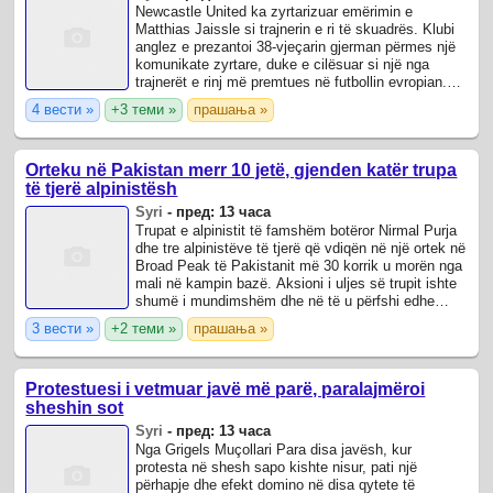
Newcastle United ka zyrtarizuar emërimin e
Matthias Jaissle si trajnerin e ri të skuadrës. Klubi
anglez e prezantoi 38-vjeçarin gjerman përmes një
komunikate zyrtare, duke e cilësuar si një nga
trajnerët e rinj më premtues në futbollin evropian.
Jaissle mbërrin në “St.
4 вести »
+3 теми »
прашања »
Orteku në Pakistan merr 10 jetë, gjenden katër trupa
të tjerë alpinistësh
Syri
-
пред: 13 часа
Trupat e alpinistit të famshëm botëror Nirmal Purja
dhe tre alpinistëve të tjerë që vdiqën në një ortek në
Broad Peak të Pakistanit më 30 korrik u morën nga
mali në kampin bazë. Aksioni i uljes së trupit ishte
shumë i mundimshëm dhe në të u përfshi edhe
ushtria pakistaneze, ...
3 вести »
+2 теми »
прашања »
Protestuesi i vetmuar javë më parë, paralajmëroi
sheshin sot
Syri
-
пред: 13 часа
Nga Grigels Muçollari Para disa javësh, kur
protesta në shesh sapo kishte nisur, pati një
përhapje dhe efekt domino në disa qytete të