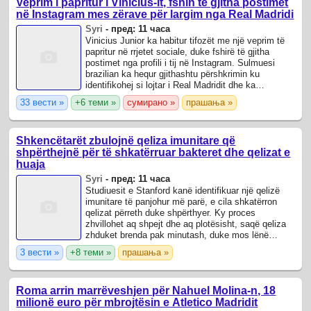
Veprim i papritur i Vinicius-it, fshin të gjitha postimet
në Instagram mes zërave për largim nga Real Madridi
Syri
-
пред: 11 часа
Vinicius Junior ka habitur tifozët me një veprim të
papritur në rrjetet sociale, duke fshirë të gjitha
postimet nga profili i tij në Instagram. Sulmuesi
brazilian ka hequr gjithashtu përshkrimin ku
identifikohej si lojtar i Real Madridit dhe ka
ndryshuar foton e profilit.
33 вести »
+6 теми »
сумирано »
прашања »
Shkencëtarët zbulojnë qeliza imunitare që
shpërthejnë për të shkatërruar bakteret dhe qelizat e
huaja
Syri
-
пред: 11 часа
Studiuesit e Stanford kanë identifikuar një qelizë
imunitare të panjohur më parë, e cila shkatërron
qelizat përreth duke shpërthyer. Ky proces
zhvillohet aq shpejt dhe aq plotësisht, saqë qeliza
zhduket brenda pak minutash, duke mos lënë
pothuajse asnjë gjurmë.
3 вести »
+8 теми »
прашања »
Roma arrin marrëveshjen për Nahuel Molina-n, 18
milionë euro për mbrojtësin e Atletico Madridit