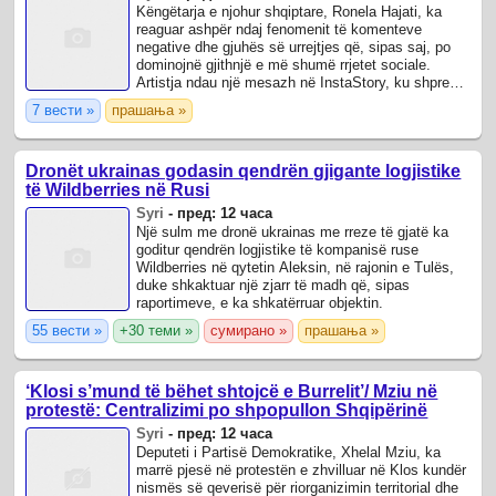
Këngëtarja e njohur shqiptare, Ronela Hajati, ka
reaguar ashpër ndaj fenomenit të komenteve
negative dhe gjuhës së urrejtjes që, sipas saj, po
dominojnë gjithnjë e më shumë rrjetet sociale.
Artistja ndau një mesazh në InstaStory, ku shprehu
hapur zhgënjimin për nivelin e ...
7 вести »
прашања »
Dronët ukrainas godasin qendrën gjigante logjistike
të Wildberries në Rusi
Syri
-
пред: 12 часа
Një sulm me dronë ukrainas me rreze të gjatë ka
goditur qendrën logjistike të kompanisë ruse
Wildberries në qytetin Aleksin, në rajonin e Tulës,
duke shkaktuar një zjarr të madh që, sipas
raportimeve, e ka shkatërruar objektin.
55 вести »
+30 теми »
сумирано »
прашања »
‘Klosi s’mund të bëhet shtojcë e Burrelit’/ Mziu në
protestë: Centralizimi po shpopullon Shqipërinë
Syri
-
пред: 12 часа
Deputeti i Partisë Demokratike, Xhelal Mziu, ka
marrë pjesë në protestën e zhvilluar në Klos kundër
nismës së qeverisë për riorganizimin territorial dhe