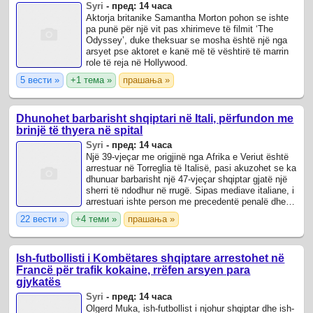
Syri
-
пред: 14 часа
Aktorja britanike Samantha Morton pohon se ishte
pa punë për një vit pas xhirimeve të filmit ‘The
Odyssey’, duke theksuar se mosha është një nga
arsyet pse aktoret e kanë më të vështirë të marrin
role të reja në Hollywood.
5 вести »
+1 тема »
прашања »
Dhunohet barbarisht shqiptari në Itali, përfundon me
brinjë të thyera në spital
Syri
-
пред: 14 часа
Një 39-vjeçar me origjinë nga Afrika e Veriut është
arrestuar në Torreglia të Italisë, pasi akuzohet se ka
dhunuar barbarisht një 47-vjeçar shqiptar gjatë një
sherri të ndodhur në rrugë. Sipas mediave italiane, i
arrestuari ishte person me precedentë penalë dhe i
njohur për ...
22 вести »
+4 теми »
прашања »
Ish-futbollisti i Kombëtares shqiptare arrestohet në
Francë për trafik kokaine, rrëfen arsyen para
gjykatës
Syri
-
пред: 14 часа
Olgerd Muka, ish-futbollist i njohur shqiptar dhe ish-