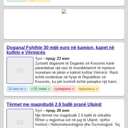
Dogana/ Fshihte 30 mijë euro në kamion, kapet në
kufirin e Vërmicës
Syri
-
пред: 23 мин
Zyrtarët doganorë të Doganës së Kosovës kanë
parandaluar një rast të mosdeklarimit të mjeteve
monetare në pikën e kalimit kufitar Vërmicë. Rasti
është evidentuar në hyrje të Republikës së
Kosovës, ku për kontroll është paraqitur një kamion
me gjysmërimorkio të zbrazët.
14 вести »
+16 теми »
сумирано »
прашања »
Tërmet me magnitudë 2.6 ballë pranë Ulqinit
Syri
-
пред: 28 мин
Një tërmet me magnitudë 2.6 ballë të shkallës
Rihter u regjistrua sot në jug të Ulqinit, njoftoi
Instituti i Hidrometeorologjisë dhe Sizmologjisë. Siç