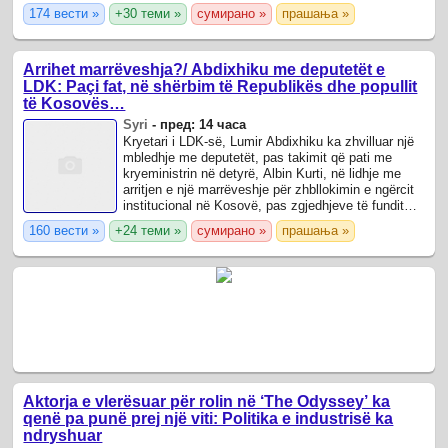
flakët kanë marrë përmasa dhe po ...
174 вести »
+30 теми »
сумирано »
прашања »
Arrihet marrëveshja?/ Abdixhiku me deputetët e
LDK: Paçi fat, në shërbim të Republikës dhe popullit
të Kosovës…
Syri
-
пред: 14 часа
Kryetari i LDK-së, Lumir Abdixhiku ka zhvilluar një
mbledhje me deputetët, pas takimit që pati me
kryeministrin në detyrë, Albin Kurti, në lidhje me
arritjen e një marrëveshje për zhbllokimin e ngërcit
institucional në Kosovë, pas zgjedhjeve të fundit
parlamentare.
160 вести »
+24 теми »
сумирано »
прашања »
Aktorja e vlerësuar për rolin në ‘The Odyssey’ ka
qenë pa punë prej një viti: Politika e industrisë ka
ndryshuar