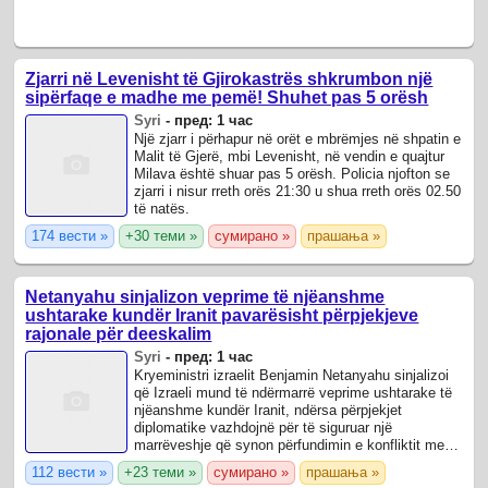
Zjarri në Levenisht të Gjirokastrës shkrumbon një
sipërfaqe e madhe me pemë! Shuhet pas 5 orësh
Syri
-
пред: 1 час
Një zjarr i përhapur në orët e mbrëmjes në shpatin e
Malit të Gjerë, mbi Levenisht, në vendin e quajtur
Milava është shuar pas 5 orësh. Policia njofton se
zjarri i nisur rreth orës 21:30 u shua rreth orës 02.50
të natës.
174 вести »
+30 теми »
сумирано »
прашања »
Netanyahu sinjalizon veprime të njëanshme
ushtarake kundër Iranit pavarësisht përpjekjeve
rajonale për deeskalim
Syri
-
пред: 1 час
Kryeministri izraelit Benjamin Netanyahu sinjalizoi
që Izraeli mund të ndërmarrë veprime ushtarake të
njëanshme kundër Iranit, ndërsa përpjekjet
diplomatike vazhdojnë për të siguruar një
marrëveshje që synon përfundimin e konfliktit mes
Teheranit dhe Washingtonit, transmeton ...
112 вести »
+23 теми »
сумирано »
прашања »