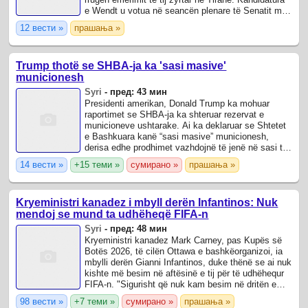
e Wendt u votua në seancën plenare të Senatit me
50 vota pro dhe 44 kundër, pas mbështetjes ...
12 вести »
прашања »
Trump thotë se SHBA-ja ka 'sasi masive'
municionesh
Syri
-
пред: 43 мин
Presidenti amerikan, Donald Trump ka mohuar
raportimet se SHBA-ja ka shteruar rezervat e
municioneve ushtarake. Ai ka deklaruar se Shtetet
e Bashkuara kanë “sasi masive” municionesh,
derisa edhe prodhimet vazhdojnë të jenë në sasi të
mëdha.
14 вести »
+15 теми »
сумирано »
прашања »
Kryeministri kanadez i mbyll derën Infantinos: Nuk
mendoj se mund ta udhëheqë FIFA-n
Syri
-
пред: 48 мин
Kryeministri kanadez Mark Carney, pas Kupës së
Botës 2026, të cilën Ottawa e bashkëorganizoi, ia
mbylli derën Gianni Infantinos, duke thënë se ai nuk
kishte më besim në aftësinë e tij për të udhëhequr
FIFA-n. "Sigurisht që nuk kam besim në dritën e
asaj që ka dalë në dritë," tha ...
98 вести »
+7 теми »
сумирано »
прашања »