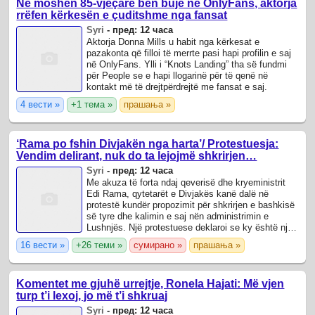
Në moshën 85-vjeçare bën bujë në OnlyFans, aktorja
rrëfen kërkesën e çuditshme nga fansat
Syri
-
пред: 12 часа
Aktorja Donna Mills u habit nga kërkesat e
pazakonta që filloi të merrte pasi hapi profilin e saj
në OnlyFans. Ylli i “Knots Landing” tha së fundmi
për People se e hapi llogarinë për të qenë në
kontakt më të drejtpërdrejtë me fansat e saj.
4 вести »
+1 тема »
прашања »
‘Rama po fshin Divjakën nga harta’/ Protestuesja:
Vendim delirant, nuk do ta lejojmë shkrirjen…
Syri
-
пред: 12 часа
Me akuza të forta ndaj qeverisë dhe kryeministrit
Edi Rama, qytetarët e Divjakës kanë dalë në
protestë kundër propozimit për shkrirjen e bashkisë
së tyre dhe kalimin e saj nën administrimin e
Lushnjës. Një protestuese deklaroi se ky është një
"vendim absurd dhe delirant", duke ...
16 вести »
+26 теми »
сумирано »
прашања »
Komentet me gjuhë urrejtje, Ronela Hajati: Më vjen
turp t’i lexoj, jo më t’i shkruaj
Syri
-
пред: 12 часа