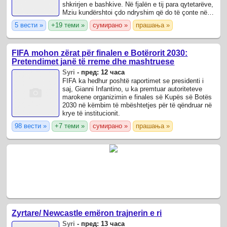
shkrirjen e bashkive. Në fjalën e tij para qytetarëve,
Mziu kundërshtoi çdo ndryshim që do të çonte në
heqjen e Bashkisë së ...
5 вести »
+19 теми »
сумирано »
прашања »
FIFA mohon zërat për finalen e Botërorit 2030:
Pretendimet janë të rreme dhe mashtruese
Syri
-
пред: 12 часа
FIFA ka hedhur poshtë raportimet se presidenti i
saj, Gianni Infantino, u ka premtuar autoriteteve
marokene organizimin e finales së Kupës së Botës
2030 në këmbim të mbështetjes për të qëndruar në
krye të institucionit.
98 вести »
+7 теми »
сумирано »
прашања »
Zyrtare/ Newcastle emëron trajnerin e ri
Syri
-
пред: 13 часа