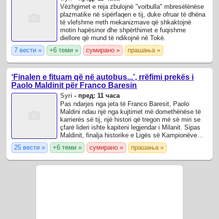
Vëzhgimet e reja zbulojnë "vorbulla" mbresëlënëse
plazmatike në sipërfaqen e tij, duke ofruar të dhëna
të vlefshme rreth mekanizmave që shkaktojnë
motin hapësinor dhe shpërthimet e fuqishme
diellore që mund të ndikojnë në Tokë.
7 вести »
+6 теми »
сумирано »
прашања »
‘Finalen e fituam që në autobus...’, rrëfimi prekës i
Paolo Maldinit për Franco Baresin
Syri
-
пред: 11 часа
Pas ndarjes nga jeta të Franco Baresit, Paolo
Maldini ndau një nga kujtimet më domethënëse të
karrierës së tij, një histori që tregon më së miri se
çfarë lideri ishte kapiteni legjendar i Milanit. Sipas
Maldinit, finalja historike e Ligës së Kampionëve
ndaj Barcelonës në vitin ...
25 вести »
+6 теми »
сумирано »
прашања »