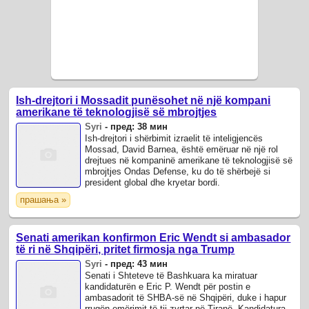
Ish-drejtori i Mossadit punësohet në një kompani
amerikane të teknologjisë së mbrojtjes
Syri
-
пред: 38 мин
Ish-drejtori i shërbimit izraelit të inteligjencës
Mossad, David Barnea, është emëruar në një rol
drejtues në kompaninë amerikane të teknologjisë së
mbrojtjes Ondas Defense, ku do të shërbejë si
president global dhe kryetar bordi.
прашања »
Senati amerikan konfirmon Eric Wendt si ambasador
të ri në Shqipëri, pritet firmosja nga Trump
Syri
-
пред: 43 мин
Senati i Shteteve të Bashkuara ka miratuar
kandidaturën e Eric P. Wendt për postin e
ambasadorit të SHBA-së në Shqipëri, duke i hapur
rrugën emërimit të tij zyrtar në Tiranë. Kandidatura