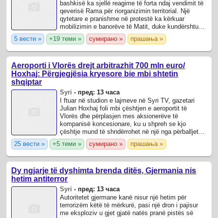
bashkisë ka sjellë reagime të forta ndaj vendimit të
qeverisë Rama për riorganizimin territorial. Një
qytetare e pranishme në protestë ka kërkuar
mobilizimin e banorëve të Matit, duke kundërshtuar
humbjen e bashkisë dhe duke ...
5 вести »
+19 теми »
сумирано »
прашања »
Aeroporti i Vlorës drejt arbitrazhit 700 mln euro/
Hoxhaj: Përgjegjësia kryesore bie mbi shtetin
shqiptar
Syri
-
пред: 13 часа
I ftuar në studion e lajmeve në Syri TV, gazetari
Julian Hoxhaj foli mbi çështjen e aeroportit të
Vlorës dhe përplasjen mes aksionerëve të
kompanisë koncesionare, ku u shpreh se kjo
çështje mund të shndërrohet në një nga përballjet
më të mëdha të arbitrazhit ndërkombëtar për ...
25 вести »
+5 теми »
сумирано »
прашања »
Dy ngjarje të dyshimta brenda ditës, Gjermania nis
hetim antiterror
Syri
-
пред: 13 часа
Autoritetet gjermane kanë nisur një hetim për
terrorizëm këtë të mërkurë, pasi një dron i pajisur
me eksploziv u gjet gjatë natës pranë pistës së