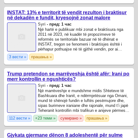
INSTAT: 13% e territorit të vendit rezulton i braktisur
në dekadën e fundit, kryesojnë zonat malore
Syri
-
пред: 1 час
Një hartë e publikuar mbi zonat e braktisura nga
2011 në 2023, në kuadër të propozimeve të
reformës se territoriale bazuar në të dhënat e
INSTAT, tregon se fenomeni i braktisjes është i
përhapur pothuajse në të gjithë vendin, por ai
shfaqet më i theksuar në zonat malore, të ...
3 вести »
прашања »
Trump pretendon se marrëveshja është afër: Irani po
merr kontrollin e ngushticës?
Syri
-
пред: 1 час
Një marrëveshje e mundshme midis Shteteve të
Bashkuara dhe Iranit, e ndërmjetësuar nga Omani,
mund të shënojë fundin e luftës pesëmujore dhe,
sipas burimeve iraniane dhe rajonale, mund t’i japë
Teheranit kontrollin mbi trafikun e anijeve përmes
Ngushticës së Hormuzit.
112 вести »
+23 теми »
сумирано »
прашања »
Gjykata gjermane dënon 8 adoleshentë për sulme