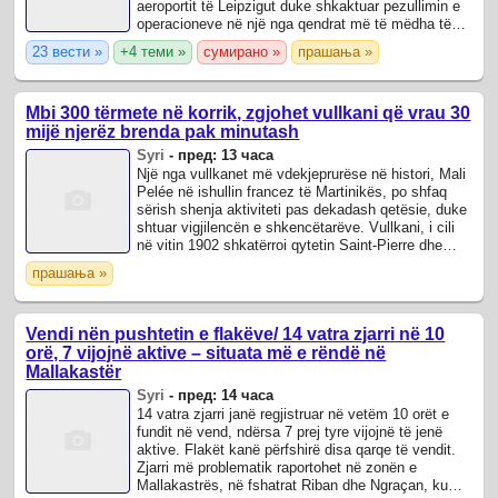
aeroportit të Leipzigut duke shkaktuar pezullimin e
operacioneve në një nga qendrat më të mëdha të
transportit ajror të mallrave në ...
23 вести »
+4 теми »
сумирано »
прашања »
Mbi 300 tërmete në korrik, zgjohet vullkani që vrau 30
mijë njerëz brenda pak minutash
Syri
-
пред: 13 часа
Një nga vullkanet më vdekjeprurëse në histori, Mali
Pelée në ishullin francez të Martinikës, po shfaq
sërish shenja aktiviteti pas dekadash qetësie, duke
shtuar vigjilencën e shkencëtarëve. Vullkani, i cili
në vitin 1902 shkatërroi qytetin Saint-Pierre dhe
vrau rreth 30 mijë ...
прашања »
Vendi nën pushtetin e flakëve/ 14 vatra zjarri në 10
orë, 7 vijojnë aktive – situata më e rëndë në
Mallakastër
Syri
-
пред: 14 часа
14 vatra zjarri janë regjistruar në vetëm 10 orët e
fundit në vend, ndërsa 7 prej tyre vijojnë të jenë
aktive. Flakët kanë përfshirë disa qarqe të vendit.
Zjarri më problematik raportohet në zonën e
Mallakastrës, në fshatrat Riban dhe Ngraçan, ku