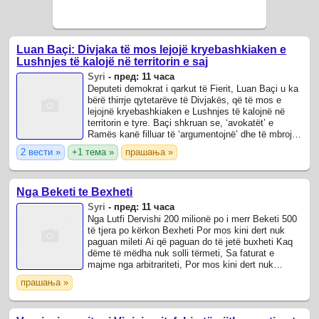
Luan Baçi: Divjaka të mos lejojë kryebashkiaken e
Lushnjes të kalojë në territorin e saj
Syri
-
пред: 11 часа
Deputeti demokrat i qarkut të Fierit, Luan Baçi u ka
bërë thirrje qytetarëve të Divjakës, që të mos e
lejojnë kryebashkiaken e Lushnjes të kalojnë në
territorin e tyre. Baçi shkruan se, ‘avokatët’ e
Ramës kanë filluar të ‘argumentojnë’ dhe të mbrojnë
turpin pa pasur turp fare’.
2 вести »
+1 тема »
прашања »
Nga Beketi te Bexheti
Syri
-
пред: 11 часа
Nga Lutfi Dervishi 200 milionë po i merr Beketi 500
të tjera po kërkon Bexheti Por mos kini dert nuk
paguan mileti Ai që paguan do të jetë buxheti Kaq
dëme të mëdha nuk solli tërmeti, Sa faturat e
majme nga arbitrariteti, Por mos kini dert nuk
paguan mileti Defterin në fund do ...
прашања »