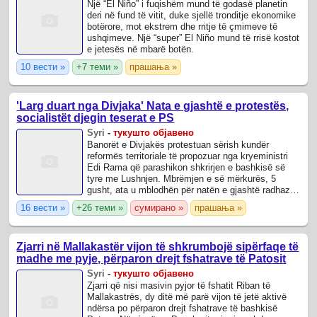
Një “El Niño” i fuqishëm mund të godasë planetin
deri në fund të vitit, duke sjellë tronditje ekonomike
botërore, mot ekstrem dhe rritje të çmimeve të
ushqimeve. Një “super” El Niño mund të rrisë kostot
e jetesës në mbarë botën.
10 вести »
+7 теми »
прашања »
'Larg duart nga Divjaka' Nata e gjashtë e protestës,
socialistët djegin teserat e PS
Syri
-
тукушто објавено
Banorët e Divjakës protestuan sërish kundër
reformës territoriale të propozuar nga kryeministri
Edi Rama që parashikon shkrirjen e bashkisë së
tyre me Lushnjen. Mbrëmjen e së mërkurës, 5
gusht, ata u mblodhën për natën e gjashtë radhazi
në qendër të qytetit, duke protestuar ...
16 вести »
+26 теми »
сумирано »
прашања »
Zjarri në Mallakastër vijon të shkrumbojë sipërfaqe të
madhe me pyje, përparon drejt fshatrave të Patosit
Syri
-
тукушто објавено
Zjarri që nisi masivin pyjor të fshatit Riban të
Mallakastrës, dy ditë më parë vijon të jetë aktivë
ndërsa po përparon drejt fshatrave të bashkisë