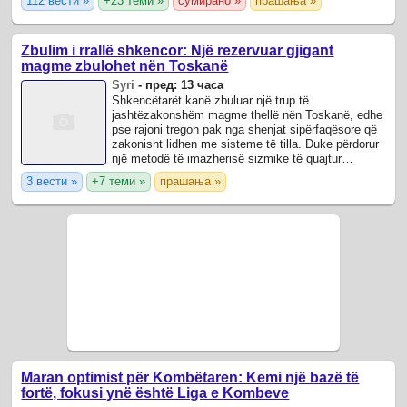
112 вести »
+23 теми »
сумирано »
прашања »
Zbulim i rrallë shkencor: Një rezervuar gjigant
magme zbulohet nën Toskanë
Syri
-
пред: 13 часа
Shkencëtarët kanë zbuluar një trup të
jashtëzakonshëm magme thellë nën Toskanë, edhe
pse rajoni tregon pak nga shenjat sipërfaqësore që
zakonisht lidhen me sisteme të tilla. Duke përdorur
një metodë të imazherisë sizmike të quajtur
tomografi e zhurmës së ambientit, studiuesit ...
3 вести »
+7 теми »
прашања »
Maran optimist për Kombëtaren: Kemi një bazë të
fortë, fokusi ynë është Liga e Kombeve