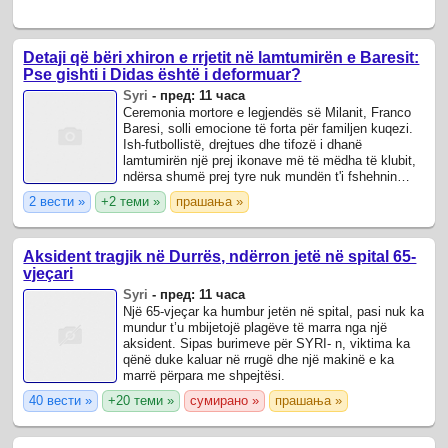
Detaji që bëri xhiron e rrjetit në lamtumirën e Baresit:
Pse gishti i Didas është i deformuar?
Syri
-
пред: 11 часа
Ceremonia mortore e legjendës së Milanit, Franco
Baresi, solli emocione të forta për familjen kuqezi.
Ish-futbollistë, drejtues dhe tifozë i dhanë
lamtumirën një prej ikonave më të mëdha të klubit,
ndërsa shumë prej tyre nuk mundën t'i fshehnin
lotët.
2 вести »
+2 теми »
прашања »
Aksident tragjik në Durrës, ndërron jetë në spital 65-
vjeçari
Syri
-
пред: 11 часа
Një 65-vjeçar ka humbur jetën në spital, pasi nuk ka
mundur t’u mbijetojë plagëve të marra nga një
aksident. Sipas burimeve për SYRI- n, viktima ka
qënë duke kaluar në rrugë dhe një makinë e ka
marrë përpara me shpejtësi.
40 вести »
+20 теми »
сумирано »
прашања »