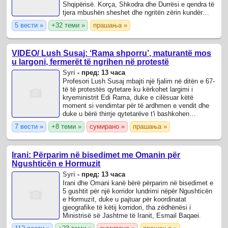
Shqipërisë. Korça, Shkodra dhe Durrësi e qendra të
tjera mbushën sheshet dhe ngritën zërin kundër
qeverisë.
5 вести »
+32 теми »
прашања »
VIDEO/ Lush Susaj: ‘Rama shporru’, maturantë mos
u largoni, fermerët të ngrihen në protestë
Syri
-
пред: 13 часа
Profesori Lush Susaj mbajti një fjalim në ditën e 67-
të të protestës qytetare ku kërkohet largimi i
kryeministrit Edi Rama, duke e cilësuar këtë
moment si vendimtar për të ardhmen e vendit dhe
duke u bërë thirrje qytetarëve t'i bashkohen
protestës.
7 вести »
+8 теми »
сумирано »
прашања »
Irani: Përparim në bisedimet me Omanin për
Ngushticën e Hormuzit
Syri
-
пред: 13 часа
Irani dhe Omani kanë bërë përparim në bisedimet e
5 gushtit për një korridor lundrimi nëpër Ngushticën
e Hormuzit, duke u pajtuar për koordinatat
gjeografike të këtij korridori, tha zëdhënësi i
Ministrisë së Jashtme të Iranit, Esmail Baqaei.