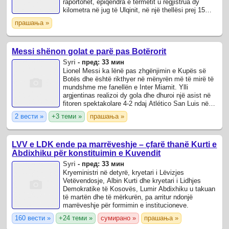
raportohet, epiqendra e tërmetit u regjistrua dy
kilometra në jug të Ulqinit, në një thellësi prej 15
kilometrash.
прашања »
Messi shënon golat e parë pas Botërorit
Syri
-
пред: 33 мин
Lionel Messi ka lënë pas zhgënjimin e Kupës së
Botës dhe është rikthyer në mënyrën më të mirë të
mundshme me fanellën e Inter Miamit. Ylli
argjentinas realizoi dy gola dhe dhuroi një asist në
fitoren spektakolare 4-2 ndaj Atlético San Luis në
Kupën e Ligës.
2 вести »
+3 теми »
прашања »
LVV e LDK ende pa marrëveshje – çfarë thanë Kurti e
Abdixhiku për konstituimin e Kuvendit
Syri
-
пред: 33 мин
Kryeministri në detyrë, kryetari i Lëvizjes
Vetëvendosje, Albin Kurti dhe kryetari i Lidhjes
Demokratike të Kosovës, Lumir Abdixhiku u takuan
të martën dhe të mërkurën, pa arritur ndonjë
marrëveshje për formimin e institucioneve.
160 вести »
+24 теми »
сумирано »
прашања »