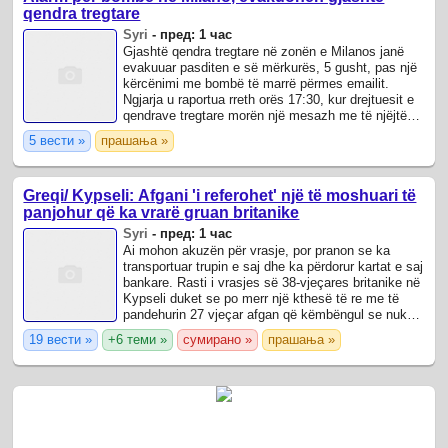
qendra tregtare
Syri
-
пред: 1 час
Gjashtë qendra tregtare në zonën e Milanos janë
evakuuar pasditen e së mërkurës, 5 gusht, pas një
kërcënimi me bombë të marrë përmes emailit.
Ngjarja u raportua rreth orës 17:30, kur drejtuesit e
qendrave tregtare morën një mesazh me të njëjtën
përmbajtje dhe me subjektin “Lexo ...
5 вести »
прашања »
Greqi/ Kypseli: Afgani 'i referohet' një të moshuari të
panjohur që ka vrarë gruan britanike
Syri
-
пред: 1 час
Ai mohon akuzën për vrasje, por pranon se ka
transportuar trupin e saj dhe ka përdorur kartat e saj
bankare. Rasti i vrasjes së 38-vjeçares britanike në
Kypseli duket se po merr një kthesë të re me të
pandehurin 27 vjeçar afgan që këmbëngul se nuk
është përgjegjës për vdekjen e ...
19 вести »
+6 теми »
сумирано »
прашања »