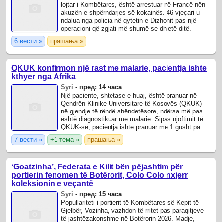
lojtar i Kombëtares, është arrestuar në Francë nën
akuzën e shpërndarjes së kokainës. 46-vjeçari u
ndalua nga policia në qytetin e Dizhonit pas një
operacioni që zgjati më shumë se dhjetë ditë.
6 вести »
прашања »
QKUK konfirmon një rast me malarie, pacientja ishte
kthyer nga Afrika
Syri
-
пред: 14 часа
Një paciente, shtetase e huaj, është pranuar në
Qendrën Klinike Universitare të Kosovës (QKUK)
në gjendje të rëndë shëndetësore, ndërsa më pas
është diagnostikuar me malarie. Sipas njoftimit të
QKUK-së, pacientja ishte pranuar më 1 gusht pa
vetëdije dhe me parametra vitalë e ...
7 вести »
+1 тема »
прашања »
‘Goatzinha’, Federata e Kilit bën pëjashtim për
portierin fenomen të Botërorit, Colo Colo nxjerr
koleksionin e veçantë
Syri
-
пред: 15 часа
Popullariteti i portierit të Kombëtares së Kepit të
Gjelbër, Vozinha, vazhdon të rritet pas paraqitjeve
të jashtëzakonshme në Botërorin 2026. Madje,