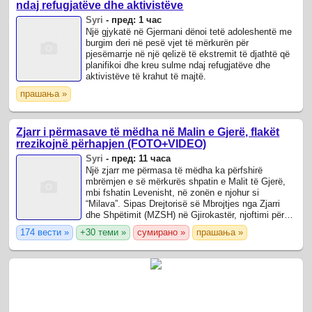
ndaj refugjatëve dhe aktivistëve
Syri
-
пред: 1 час
Një gjykatë në Gjermani dënoi tetë adoleshentë me
burgim deri në pesë vjet të mërkurën për
pjesëmarrje në një qelizë të ekstremit të djathtë që
planifikoi dhe kreu sulme ndaj refugjatëve dhe
aktivistëve të krahut të majtë.
прашања »
Zjarr i përmasave të mëdha në Malin e Gjerë, flakët
rrezikojnë përhapjen (FOTO+VIDEO)
Syri
-
пред: 11 часа
Një zjarr me përmasa të mëdha ka përfshirë
mbrëmjen e së mërkurës shpatin e Malit të Gjerë,
mbi fshatin Levenisht, në zonën e njohur si
“Milava”. Sipas Drejtorisë së Mbrojtjes nga Zjarri
dhe Shpëtimit (MZSH) në Gjirokastër, njoftimi për
zjarrin është marrë rreth orës 21:30.
174 вести »
+30 теми »
сумирано »
прашања »