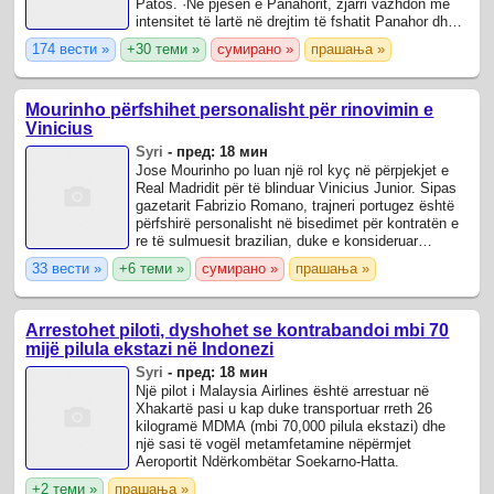
Patos. ·Në pjesën e Panahorit, zjarri vazhdon me
intensitet të lartë në drejtim të fshatit Panahor dhe
fshatit Çyçen, me tendencë ...
174 вести »
+30 теми »
сумирано »
прашања »
Mourinho përfshihet personalisht për rinovimin e
Vinicius
Syri
-
пред: 18 мин
Jose Mourinho po luan një rol kyç në përpjekjet e
Real Madridit për të blinduar Vinicius Junior. Sipas
gazetarit Fabrizio Romano, trajneri portugez është
përfshirë personalisht në bisedimet për kontratën e
re të sulmuesit brazilian, duke e konsideruar
qëndrimin e tij një ...
33 вести »
+6 теми »
сумирано »
прашања »
Arrestohet piloti, dyshohet se kontrabandoi mbi 70
mijë pilula ekstazi në Indonezi
Syri
-
пред: 18 мин
Një pilot i Malaysia Airlines është arrestuar në
Xhakartë pasi u kap duke transportuar rreth 26
kilogramë MDMA (mbi 70,000 pilula ekstazi) dhe
një sasi të vogël metamfetamine nëpërmjet
Aeroportit Ndërkombëtar Soekarno-Hatta.
+2 теми »
прашања »