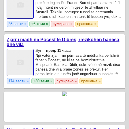
prekëse legjendës Franco Baresi pas barazimit 1-1
ndaj Interit në derbin miqësor të zhvilluar në
Australi. Tekniku portugez u ndal te ceremonia
mortore e ish-kapitenit historik të kuqezinjve, duke
theksuar se Baresi do të ...
25 вести »
+6 теми »
сумирано »
прашања »
Zjarr i madh në Pocest të Dibrës, rrezikohen banesa
dhe vila
Syri
-
пред: 11 часа
Një vatër zjarri me përmasa të mëdha ka përfshirë
fshatin Pocest, në Njësinë Administrative
Maqellarë, Bashkia Dibër, duke vënë në rrezik disa
banesa dhe vila pranë zonës së prekur. Për
përballimin e situatës janë angazhuar punonjës të
Bashkisë Dibër, forcat zjarrfikëse, si edhe ...
174 вести »
+30 теми »
сумирано »
прашања »