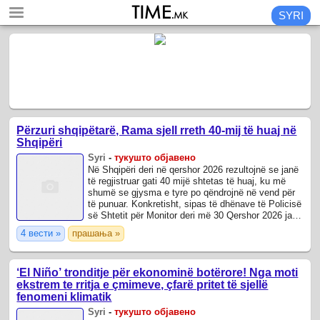
SYRI
Përzuri shqipëtarë, Rama sjell rreth 40-mij të huaj në
Shqipëri
Syri
-
тукушто објавено
Në Shqipëri deri në qershor 2026 rezultojnë se janë
të regjistruar gati 40 mijë shtetas të huaj, ku më
shumë se gjysma e tyre po qëndrojnë në vend për
të punuar. Konkretisht, sipas të dhënave të Policisë
së Shtetit për Monitor deri më 30 Qershor 2026 janë
regjistruar gjithsej ...
4 вести »
прашања »
‘El Niño’ tronditje për ekonominë botërore! Nga moti
ekstrem te rritja e çmimeve, çfarë pritet të sjellë
fenomeni klimatik
Syri
-
тукушто објавено