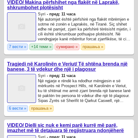
VIDEO/ Makina përfshihet nga flakët në Laprakë,
shkrumbohet plotësisht
Syri
-
пред: 11 часа
Një automjet është përfshirë nga flakët mbrëmjen e
sotme në zonën e Laprakës, në Tiranë. Siç shihet
edhe në pamjet, zjarri ka përfshirë tërësisht mjetin, i
cili është shkrumbuar pothuajse plotësisht. Në
vendngjarje kanë mbërritur forcat zjarrfikëse, të cilat
po punojnë për ...
7 вести »
+14 теми »
сумирано »
прашања »
Tragjedi në Karolinën e Veriut/ Të shtëna brenda një
banese, 3 të vdekur dhe një i plagosur
Syri
-
пред: 11 часа
Një ngjarje e rëndë ka ndodhur mëngjesin e së
mërkurës në Prospect Hills, në Karolinën e Veriut,
ku të shtënat me armë zjarri brenda një banese lanë
të paktën tre persona të vdekur dhe një të plagosur.
Sipas Zyrës së Sherifit të Qarkut Caswell, një
person u transportua në spital ...
6 вести »
прашања »
VIDEO/ Dielli siç nuk e kemi parë kurrë më parë,
imazhet më të detajuara të regjistruara ndonjëherë
Syri
-
пред: 11 часа