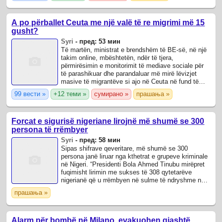
A po përballet Ceuta me një valë të re migrimi më 15
gusht?
Syri
-
пред: 53 мин
Të martën, ministrat e brendshëm të BE-së, në një
takim online, mbështetën, ndër të tjera,
përmirësimin e monitorimit të mediave sociale për
të parashikuar dhe parandaluar më mirë lëvizjet
masive të migrantëve si ajo në Ceuta në fund të
korrikut.
99 вести »
+12 теми »
сумирано »
прашања »
Forcat e sigurisë nigeriane lirojnë më shumë se 300
persona të rrëmbyer
Syri
-
пред: 58 мин
Sipas shifrave qeveritare, më shumë se 300
persona janë liruar nga kthetrat e grupeve kriminale
në Nigeri. “Presidenti Bola Ahmed Tinubu mirëpret
fuqimisht lirimin me sukses të 308 qytetarëve
nigerianë që u rrëmbyen në sulme të ndryshme në
shtetet e Nigerit dhe Kwarës”, deklaroi ...
прашања »
Alarm për bombë në Milano, evakuohen gjashtë