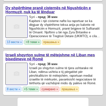
Dy shpërthime pranë cisternës në Ngushticën e
Hormuzit, nuk ka të lënduar
Syri
-
пред: 38 мин
Kapiteni i një cisterne nafte ka raportuar se ka
dëgjuar dy shpërthime teksa anija po kalonte në
Ngushticën e Hormuzit, pranë brigjeve të Sulltanatit
të Omanit. Njoftimi u bë nga Zyra Britanike e
Operacioneve të Tregtisë Detare (UKMTO), e cila
monitoron sigurinë e lundrimit në ...
13 вести »
+8 теми »
прашања »
Izraeli shqyrton sulme të mëtejshme në Liban mes
bisedimeve në Romë
Syri
-
пред: 38 мин
Izraeli po shqyrton sulme të tjera ushtarake në
Liban, ndërsa ushtria e tij përgatitet për
përshkallëzim të mëtejshëm, raportuan mediat
izraelite të mërkurën, pavarësisht negociatave të
tërthorta që vazhdojnë midis dy palëve në Romë.
8 вести »
+5 теми »
сумирано »
прашања »