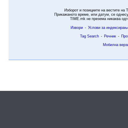
Изборот и позициите на вестите на 
Прикажаното време, или датум, се однес
TIME.mk не презема никаква одг
Извори
-
Услови за индексирањ
Tag Search
-
Речник
-
Про
Мобилна верз