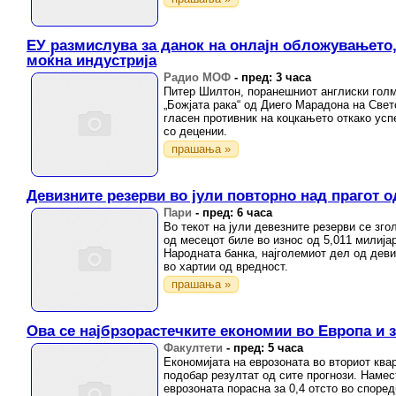
ЕУ размислува за данок на онлајн обложувањето,
моќна индустрија
Радио МОФ
-
пред: 3 часа
Питер Шилтон, поранешниот англиски голма
„Божјата рака“ од Диего Марадона на Свет
гласен противник на коцкањето откако усп
со децении.
прашања »
Девизните резерви во јули повторно над прагот о
Пари
-
пред: 6 часа
Во текот на јули девезните резерви се зго
од месецот биле во износ од 5,011 милија
Народната банка, најголемиот дел од деви
во хартии од вредност.
прашања »
Ова се најбрзорастечките економии во Европа и з
Факултети
-
пред: 5 часа
Економијата на еврозоната во вториот ква
подобар резултат од сите прогнози. Наме
еврозоната порасна за 0,4 отсто во споре