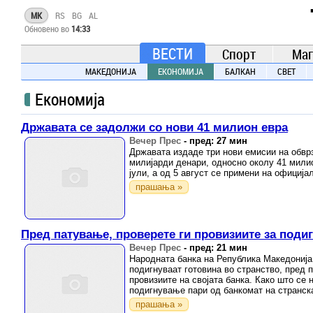
TIME.mk
MK
RS
BG
AL
ВЕСТИ
Обновено во
14:33
NEWS
ВЕСТИ
Спорт
Маг
МАКЕДОНИЈА
ЕКОНОМИЈА
БАЛКАН
СВЕТ
Економија
Државата се задолжи со нови 41 милион евра
Вечер Прес
-
пред: 27 мин
Државата издаде три нови емисии на обврз
милијарди денари, односно околу 41 мили
јули, а од 5 август се примени на официја
прашања »
Пред патување, проверете ги провизиите за поди
Вечер Прес
-
пред: 21 мин
Народната банка на Република Македонија 
подигнуваат готовина во странство, пред 
провизиите на својата банка. Како што се
подигнување пари од банкомат на странска
прашања »