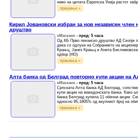
ниво на целата Европска Унија растот забрз
прашања »
Кирил Јовановски избран за нов независен член 
друштво
еМагазин
-
пред: 5 часа
Од КБ Прво пензиско друштво АД Скопје 
дека со одлуки на Собранието на акцион
Крањц, Јанез Крањц и Анита Бислимовска 
одбор (НО).
прашања »
Алта банка од Белград повторно купи акции на А
еМагазин
-
пред: 5 часа
Српската Алта банка АД Белград, сопстве
купи акции на македонската банка. Како ш
банка Белград купила 11 обични акции. Се
односно 95,1805% од вкупниот број на обич
прашања »