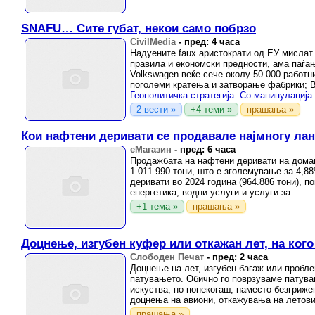
SNAFU… Сите губат, некои само побрзо
CivilMedia
-
пред: 4 часа
Надуените faux аристократи од ЕУ мислат
правила и економски предности, ама паѓањ
Volkswagen веќе сече околу 50.000 работн
поголеми кратења и затворање фабрики; 
2 вести »
+4 теми »
прашања »
Кои нафтени деривати се продавале најмногу ла
еМагазин
-
пред: 6 часа
Продажбата на нафтени деривати на домаш
1.011.990 тони, што е зголемување за 4,8
деривати во 2024 година (964.886 тони), п
енергетика, водни услуги и услуги за ...
+1 тема »
прашања »
Доцнење, изгубен куфер или откажан лет, на кого
Слободен Печат
-
пред: 2 часа
Доцнење на лет, изгубен багаж или пробл
патувањето. Обично го поврзуваме патува
искуства, но понекогаш, наместо безгриже
доцнења на авиони, откажувања на летови,
прашања »