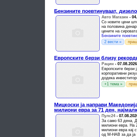
Бензините поевтинуваат, дизело
Авто Магазин
-
04
Со новите цени шт
на половина денар
цените на сироват
Бензините поевтин
2 вести »
праш
Европските берзи близу рекорд
Рацин
-
07.08.2026
Европските берзи 
корпоративни резу
додека инвеститор
+1 тема »
пра
Мицкоски ја направи Македонија
милиони евра за 71 ден, најмал
Пулс24
-
07.08.202
За само 63 дена, 
милиони евра. На 
милиони евра кај 
од М-НАВ за да ја 