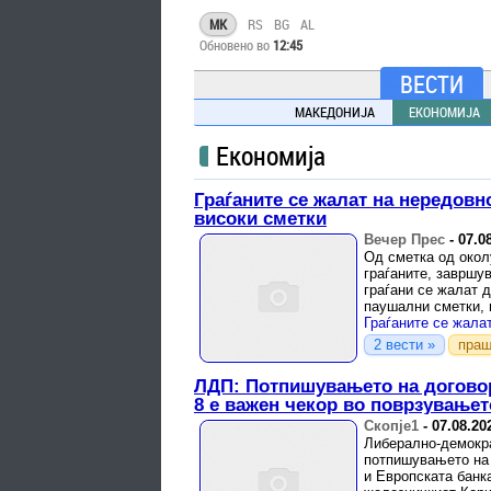
MK
RS
BG
AL
Обновено во
12:45
ВЕСТИ
МАКЕДОНИЈА
ЕКОНОМИЈА
Економија
Граѓаните се жалат на нередов
високи сметки
Вечер Прес
-
07.0
Од сметка од окол
граѓаните, завршу
граѓани се жалат 
паушални сметки, 
2 вести »
праш
ЛДП: Потпишувањето на договор
8 е важен чекор во поврзувањет
Скопје1
-
07.08.20
Либерално-демокра
потпишувањето на 
и Европската банк