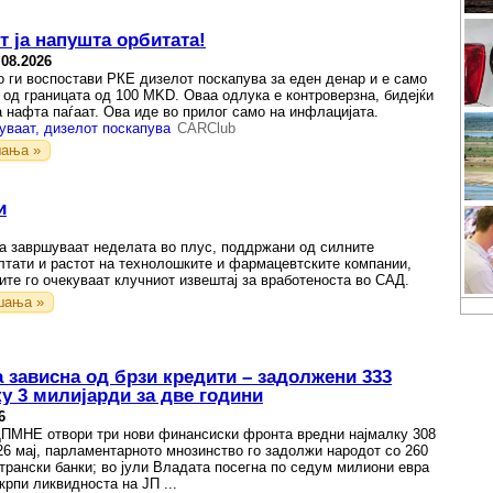
т ја напушта орбитата!
.08.2026
о ги воспостави РКЕ дизелот поскапува за еден денар и е само
 од границата од 100 MKD. Оваа одлука е контроверзна, бидејќи
а нафта паѓаат. Ова иде во прилог само на инфлацијата.
уваат, дизелот поскапува
CARClub
ања »
и
ја завршуваат неделата во плус, поддржани од силните
лтати и растот на технолошките и фармацевтските компании,
ите го очекуваат клучниот извештај за вработеноста во САД.
шања »
 зависна од брзи кредити – задолжени 333
ку 3 милијарди за две години
6
ДПМНЕ отвори три нови финансиски фронта вредни најмалку 308
26 мај, парламентарното мнозинство го задолжи народот со 260
странски банки; во јули Владата посегна по седум милиони евра
крпи ликвидноста на ЈП ...