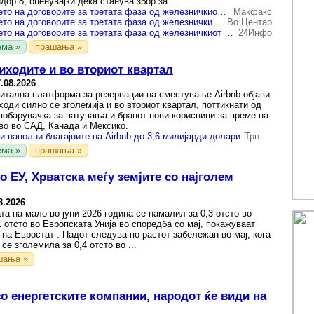
ор 8, оценувајќи дека станува збор за ...
ЛДП: Потпишувањето на договорите за третата фаза од железничкиот Коридор 8 е важен чекор во поврзувањето со Европа
Макфакс
ЛДП: Потпишувањето на договорите за третата фаза од железничкиот Коридор 8 е важен чекор во поврзувањето со Европа
Во Центар
ЛДП: Потпишувањето на договорите за третата фаза од железничкиот Коридор 8 е важен чекор во поврзувањето со Европа
24Инфо
ема »
прашања »
иходите и во вториот квартал
.08.2026
итална платформа за резервации на сместување Airbnb објави
ходи силно се зголемија и во вториот квартал, поттикнати од
побарувачка за патувања и бранот нови корисници за време на
во во САД, Канада и Мексико.
и наполни благајните на Airbnb до 3,6 милијарди долари
Трн
ема »
прашања »
о ЕУ, Хрватска меѓу земјите со најголем
8.2026
та на мало во јуни 2026 година се намалил за 0,3 отсто во
1 отсто во Европската Унија во споредба со мај, покажуваат
на Евростат . Падот следува по растот забележан во мај, кога
се зголемила за 0,4 отсто во ...
шања »
о енергетските компании, народот ќе види на