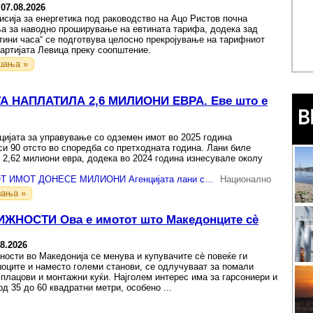
-
07.08.2026
исија за енергетика под раководство на Ацо Ристов почна
а за наводно проширување на евтината тарифа, додека зад
втини часа“ се подготвува целосно прекројување на тарифниот
партијата Левица преку соопштение.
шања »
 НАПЛАТИЛА 2,6 МИЛИОНИ ЕВРА. Еве што е
цијата за управување со одземен имот во 2025 година
си 90 отсто во споредба со претходната година. Лани биле
 2,62 милиони евра, додека во 2024 година изнесувале околу
.
КОНФИСКУВАНИОТ ИМОТ ДОНЕСЕ МИЛИОНИ Агенцијата лани собра 2,6 милиони евра
Национално
ања »
НОСТИ Ова е имотот што Македонците сè
08.2026
ности во Македонија се менува и купувачите сè повеќе ги
оците и наместо големи станови, се одлучуваат за помали
 плацови и монтажни куќи. Најголем интерес има за гарсониери и
д 35 до 60 квадратни метри, особено ...