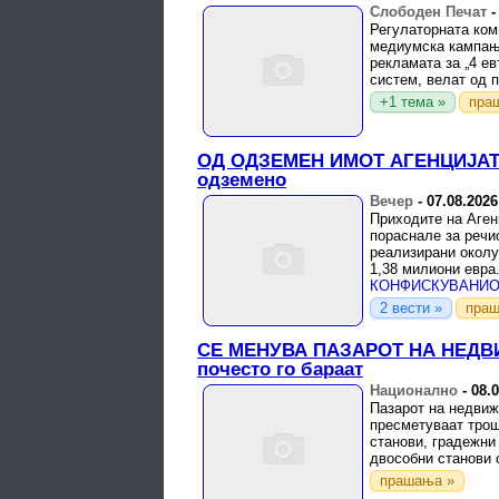
Слободен Печат
Регулаторната ком
медиумска кампањ
рекламата за „4 е
систем, велат од 
+1 тема »
пра
ОД ОДЗЕМЕН ИМОТ АГЕНЦИЈАТА
одземено
Вечер
-
07.08.2026
Приходите на Аген
пораснале за речи
реализирани околу
1,38 милиони евра
2 вести »
праш
СЕ МЕНУВА ПАЗАРОТ НА НЕДВИЖ
почесто го бараат
Национално
-
08.
Пазарот на недвиж
пресметуваат трош
станови, градежни
двособни станови о
прашања »