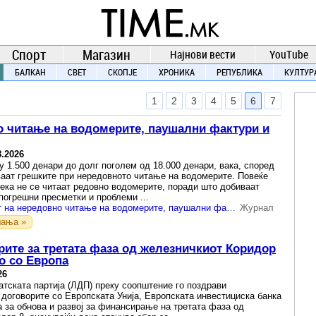
TIME.mk
ВЕСТИ
NEWS
Спорт
Магазин
Најнови вести
YouTube
БАЛКАН
СВЕТ
СКОПЈЕ
ХРОНИКА
РЕПУБЛИКА
КУЛТУР
1
2
3
4
5
6
7
но читање на водомерите, паушални фактури и
8.2026
у 1.500 денари до долг поголем од 18.000 денари, вака, според
ваат грешките при нередовното читање на водомерите. Повеќе
дека не се читаат редовно водомерите, поради што добиваат
погрешни пресметки и проблеми ...
Граѓаните се жалат на нередовно читање на водомерите, паушални фактури и високи сметки
Журнал
ања »
ите за третата фаза од железничкиот Коридор
о со Европа
26
тската партија (ЛДП) преку соопштение го поздрави
договорите со Европската Унија, Европската инвестициска банка
а за обнова и развој за финансирање на третата фаза од