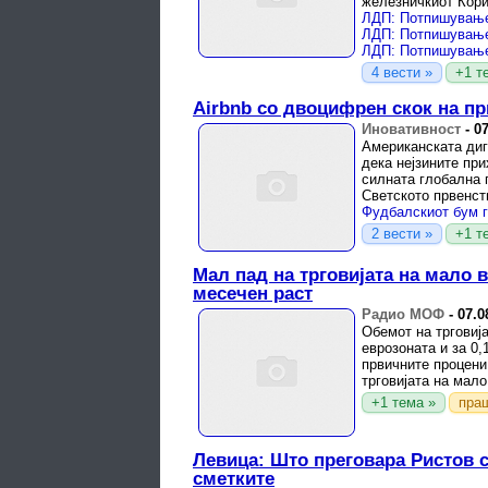
железничкиот Корид
4 вести »
+1 т
Airbnb со двоцифрен скок на пр
Иновативност
-
07
Американската диг
дека нејзините при
силната глобална 
Светското првенст
Фудбалскиот бум г
2 вести »
+1 т
Мал пад на трговијата на мало в
месечен раст
Радио МОФ
-
07.0
Обемот на трговија
еврозоната и за 0,
првичните процени 
трговијата на мало 
+1 тема »
пра
Левица: Што преговара Ристов с
сметките