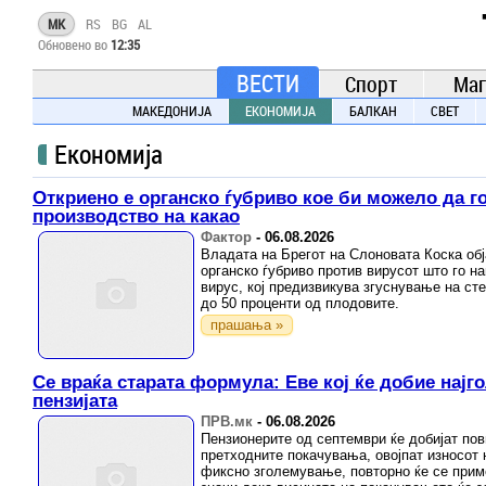
TIME.mk
MK
RS
BG
AL
ВЕСТИ
Обновено во
12:35
NEWS
ВЕСТИ
Спорт
Маг
МАКЕДОНИЈА
ЕКОНОМИЈА
БАЛКАН
СВЕТ
Економија
Откриено е органско ѓубриво кое би можело да го
производство на какао
Фактор
-
06.08.2026
Владата на Брегот на Слоновата Коска обј
органско ѓубриво против вирусот што го на
вирус, кој предизвикува згуснување на ст
до 50 проценти од плодовите.
прашања »
Се враќа старата формула: Еве кој ќе добие нај
пензијата
ПРВ.мк
-
06.08.2026
Пензионерите од септември ќе добијат пов
претходните покачувања, овојпат износот 
фиксно зголемување, повторно ќе се при