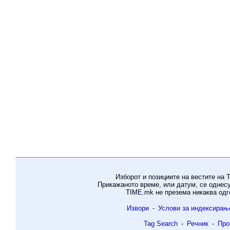
Изборот и позициите на вестите на 
Прикажаното време, или датум, се однес
TIME.mk не презема никаква одг
Извори
-
Услови за индексирањ
Tag Search
-
Речник
-
Про