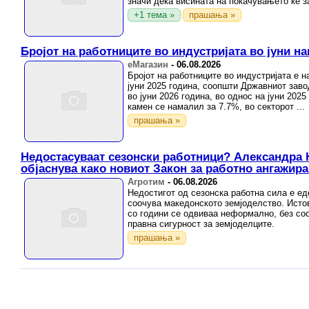
значи дека висината на покачувањето ќе за
+1 тема »
прашања »
Бројот на работниците во индустријата во јуни н
еМагазин
-
06.08.2026
Бројот на работниците во индустријата е н
јуни 2025 година, соопшти Државниот завод
во јуни 2026 година, во однос на јуни 202
камен се намалил за 7.7%, во секторот ...
прашања »
Недостасуваат сезонски работници? Александра 
објаснува како новиот Закон за работно ангажир
Агротим
-
06.08.2026
Недостигот од сезонска работна сила е ед
соочува македонското земјоделство. Исто
со години се одвиваа неформално, без соо
правна сигурност за земјоделците.
прашања »