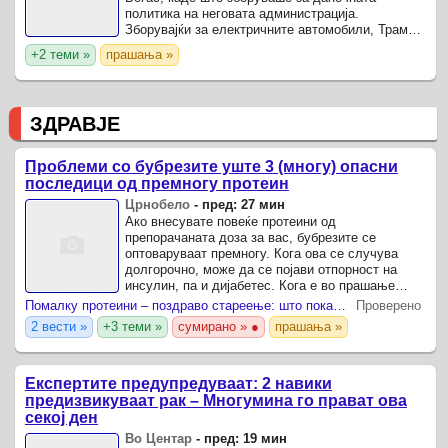
политика на неговата администрација.
Зборувајќи за електричните автомобили, Трамп
опиша ситуација во која, според него, возачите
+2 теми »
прашања »
почнуваат да се ...
ЗДРАВЈЕ
Проблеми со бубрезите уште 3 (многу) опасни
последици од премногу протеин
Црнобело
-
пред: 27 мин
Ако внесувате повеќе протеини од
препорачаната доза за вас, бубрезите се
оптоваруваат премногу. Кога ова се случува
долгорочно, може да се појави отпорност на
инсулин, па и дијабетес. Кога е во прашање
фитнес и здрава исхрана, во последно време
Помалку протеини – поздраво стареење: што покажува новата студија
Проверено
најмногу фокус се става на ...
2 вести »
+3 теми »
сумирано » ●
прашања »
Експертите предупредуваат: 2 навики
предизвикуваат рак – Многумина го прават ова
секој ден
Во Центар
-
пред: 19 мин