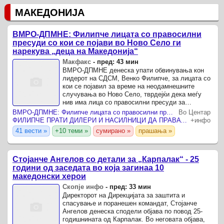
МАКЕДОНИЈА
ВМРО-ДПМНЕ: Филипче лицата со правосилни
пресуди со кои се појави во Ново Село ги
нарекува „деца на Македонија“
Макфакс
-
пред: 43 мин
ВМРО-ДПМНЕ денеска упати обвинувања кон
лидерот на СДСМ, Венко Филипче, за лицата со
кои се појавил за време на неодамнешните
случувања во Ново Село, тврдејќи дека меѓу
нив има лица со правосилни пресуди за
насилство и кривични дела поврзани со
ВМРО-ДПМНЕ: Филипче лицата со правосилни пресуди со кои се појави во Ново Село ги нарекува „деца на Македонија“
Во Центар
наркотични средства.
ФИЛИПЧЕ ПРАТИ ДИЛЕРИ И НАСИЛНИЦИ ДА ПРАВАТ ИНЦИДЕНТИ ВО НОВО СЕЛО Партијата има историја на соработка со луѓе со сомнително однесување, обвини ВМРО-ДПМНЕ
+инфо
41 вести »
+10 теми »
сумирано »
прашања »
Стојанче Ангелов со детали за „Карпалак“ - 25
години од заседата во која загинаа 10
македонски херои
Скопје инфо
-
пред: 33 мин
Директорот на Дирекцијата за заштита и
спасување и поранешен командат, Стојанче
Ангелов денеска сподели објава по повод 25-
годишнината од Карпалак. Во неговата објава,