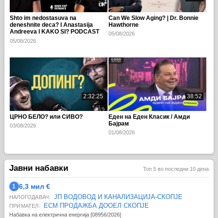
Shto im nedostasuva na
Can We Slow Aging? | Dr. Bonnie
deneshnite deca? I Anastasija
Hawthorne
Andreeva I KAKO SI? PODCAST
05/08/2026
110
05/08/2026
2:32:25
38:52
ЦРНО БЕЛО? или СИВО?
Еден на Еден Класик / Амди
Бајрам
03/08/2026
01/08/2026
Јавни набавки
Топ 5 во последни 10 дена
6,3 мил €
1
ЈП ВОДОВОД И КАНАЛИЗАЦИЈА-СКОПЈЕ
НАЛОГОДАВАЧ:
ЕСМ ПРОДАЖБА ДООЕЛ СКОПЈЕ
ПРИМАТЕЛ:
Набавка на електрична енергија [08956/2026]