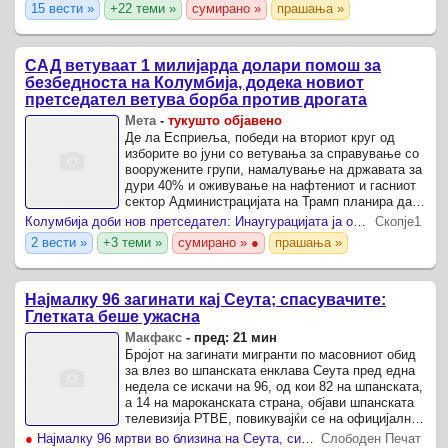
15 вести »
+22 теми »
сумирано »
прашања »
САД ветуваат 1 милијарда долари помош за
безбедноста на Колумбија, додека новиот
претседател ветува борба против дрогата
Мета
-
тукушто објавено
Де ла Есприеља, победи на вториот круг од
изборите во јуни со ветувања за справување со
вооружените групи, намалување на државата за
дури 40% и оживување на нафтениот и гасниот
сектор Администрацијата на Трамп планира да
обезбеди 1 милијарда долари безбедносна
Колумбија доби нов претседател: Инаугурацијата ја обезбедуваат 11.000 војници
Скопје1
помош за владата ...
2 вести »
+3 теми »
сумирано » ●
прашања »
Најмалку 96 загинати кај Сеута; спасувачите:
Глетката беше ужасна
Макфакс
-
пред: 21 мин
Бројот на загинати мигранти по масовниот обид
за влез во шпанската енклава Сеута пред една
недела се искачи на 96, од кои 82 на шпанската,
а 14 на мароканската страна, објави шпанската
телевизија РТВЕ, повикувајќи се на официјални
податоци.
●
Најмалку 96 мртви во близина на Сеута, ситуацијата е катастрофална
Слободен Печат