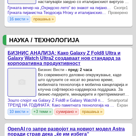
настапувајќи заедно со италијанскиот виртуоз на
виолончело Масимо Полидори.
Грчката вечер на „Охридско лето“ во знакот на пијаното и виолончелото: Нтоку и Полидори со извонреден настап во „Света Софија“
Скопје1
Грчката пијанистка Теодосија Нтоку и италијанскиот виолончелист Масимо Полидори ја одушевија публиката во Охрид
Проверено
16 вести »
прашања »
НАУКА / ТЕХНОЛОГИЈА
БИЗНИС АНАЛИЗА: Како Galaxy Z Fold8 Ultra и
Galaxy Watch Ultra2 создаваат нов стандард за
корпоративна продуктивност
Бизнис Вести
-
пред: 2 часа
Во современото деловно опкружување, каде
што одлуките се носат во реално време,
мобилната технологија е мобилна канцеларија и
клучна софтверско-хардверска поддршка. За
бизнис-лидерите, менаџерите и претприемачите,
ефикасноста зависи од брзината на пристап до
Зошто спојот на Galaxy Z Fold8 и Galaxy Watch9 претставува практичен систем за продуктивност и добросостојба?
Smartportal
податоците и ...
ТРЕНД НА ГОДИНАТА: Како паметната технологија на Samsung го редефинира дигиталниот баланс и грижата за себе
Екран
10 вести »
+3 теми »
сумирано »
прашања »
OpenAI го запре развојот на новиот модел Astra
поради страв дека „ќе им избега“