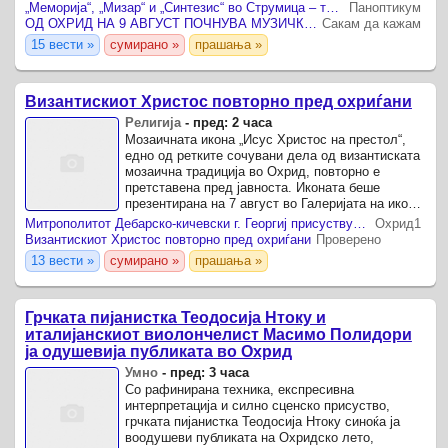
музика, глума и танц, во форма на
„Меморија“, „Мизар“ и „Синтезис“ во Струмица – три звука за 35 години независност
Паноптикум
мултимедијален сценски спектакл, ...
ОД ОХРИД НА 9 АВГУСТ ПОЧНУВА МУЗИЧКИОТ КАРАВАН ЗА 35 ГОДИНИ НЕЗАВИСНОСТ, ВО СТРУМИЦА ЌЕ СВИРАТ „МЕМОРИЈА“, „МИЗАР“ И „СИНТЕЗИС“
Сакам да кажам
15 вести »
сумирано »
прашања »
Византискиот Христос повторно пред охриѓани
Религија
-
пред: 2 часа
Мозаичната икона „Исус Христос на престол“,
едно од ретките сочувани дела од византиската
мозаична традиција во Охрид, повторно е
претставена пред јавноста. Иконата беше
презентирана на 7 август во Галеријата на икони
во Охрид, во рамките на одбележувањето на 75-
Митрополитот Дебарско-кичевски г. Георгиј присуствуваше на презентацијата на мозаичната икона „Исус Христос на престол“
Охрид1
годишнината од ...
Византискиот Христос повторно пред охриѓани
Проверено
13 вести »
сумирано »
прашања »
Грчката пијанистка Теодосија Нтоку и
италијанскиот виолончелист Масимо Полидори
ја одушевија публиката во Охрид
Умно
-
пред: 3 часа
Со рафинирана техника, експресивна
интерпретација и силно сценско присуство,
грчката пијанистка Теодосија Нтоку синоќа ја
воодушеви публиката на Охридско лето,