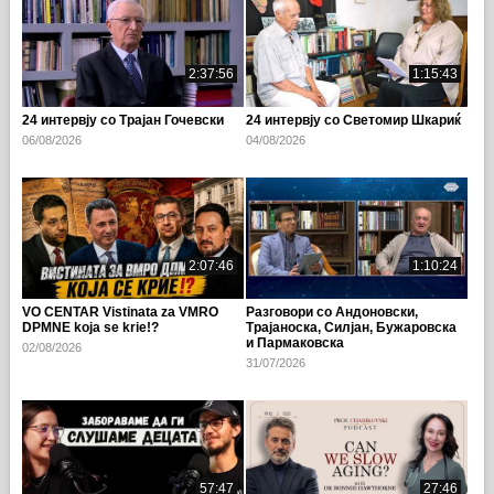
2:37:56
1:15:43
24 интервју со Трајан Гочевски
24 интервју со Светомир Шкариќ
06/08/2026
04/08/2026
2:07:46
1:10:24
VO CENTAR Vistinata za VMRO
Разговори со Андоновски,
DPMNE koja se krie!?
Трајаноска, Силјан, Бужаровска
и Пармаковска
02/08/2026
31/07/2026
57:47
27:46