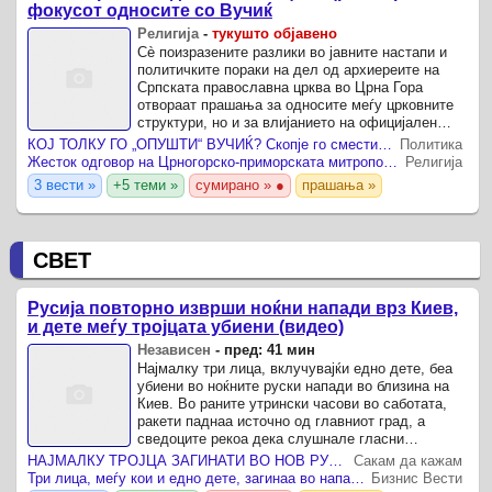
фокусот односите со Вучиќ
Религија
-
тукушто објавено
Сè поизразените разлики во јавните настапи и
политичките пораки на дел од архиереите на
Српската православна црква во Црна Гора
отвораат прашања за односите меѓу црковните
структури, но и за влијанието на официјален
Белград врз црковниот живот во земјата.
КОЈ ТОЛКУ ГО „ОПУШТИ“ ВУЧИЌ? Скопје го смести на мапата на СПЦ, а одговор сè уште нема!
Политика
Жесток одговор на Црногорско-приморската митрополија кон Вучиќ – не се мешај во работи кои не се твоја задача
Религија
3 вести »
+5 теми »
сумирано » ●
прашања »
СВЕТ
Русија повторно изврши ноќни напади врз Киев,
и дете меѓу тројцата убиени (видео)
Независен
-
пред: 41 мин
Најмалку три лица, вклучувајќи едно дете, беа
убиени во ноќните руски напади во близина на
Киев. Во раните утрински часови во саботата,
ракети паднаа источно од главниот град, а
сведоците рекоа дека слушнале гласни
експлозии само неколку дена откако нападите
НАЈМАЛКУ ТРОЈЦА ЗАГИНАТИ ВО НОВ РУСКИ НАПАД ВРЗ КИЕВСКИОТ РЕГИОН ОТКАКО ЗЕЛЕНСКИ ПРИСТИГНА ВО БЕЛГРАД
Сакам да кажам
низ Украина во кои ...
Три лица, меѓу кои и едно дете, загинаа во напад со руски дронови врз регионот на Киев
Бизнис Вести