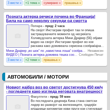
3 вести »
+1 тема »
сумирано »
прашања »
Позната актерка речиси почина во Франција!
Била на само неколку секунди од смртта
Попара
-
пред: 2 часа
На својот Инстаграм профил таа ги опиша
застрашувачките моменти од несреќата.
Холивудската актерка Мини Драјвер (56) објави
видео на својот Инстаграм профил во кое
раскажа како доживеала сериозна сообраќајна
несреќа на селски пат во близина на Париз.
Мини Драјвер „во шок“ по „навистина лоша“ сообраќајна несреќа
Независен
ВИДЕО | Позната актерка доживеа тешка сообраќајна несреќа во Франција, автомобилот е целосно смачкан
Слободен Печат
3 вести »
+2 теми »
прашања »
АВТОМОБИЛИ / МОТОРИ
Новиот најбрз воз во светот достигнува 450 км/ч
- погледнете како изгледа неговата внатрешност
Факултети
-
пред: 59 мин
Во последната деценија Кина стана светски
лидер во развојот на железниците, градејќи
илјадници километри нови пруги кои стигнуваат