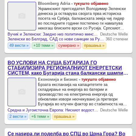
Bloomberg Adria
-
тукушто објавено
Украинскиот претседател Володимир Зеленски
денеска ја остварува својата прва историска
посета на Србија, балканската земја чиј лидер
во последните години постепено ги намалува
некогаш блиските врски со Русија. Српскиот
претседател Александар Вучиќ со години беше
Вучиќ и Зеленски: Заедно низ политичко минско поле
Deutsche Welle
сојузник на ...
Зеленски во Белград, САД со нови санкции за Русија
360 степени
49 вести »
+10 теми »
сумирано »
прашања »
ВО УСЛОВИ НА СУША БУГАРИЈА ГО
СТАБИЛИЗИРА РЕГИОНАЛНИОТ ЕНЕРГЕТСКИ
СИСТЕМ, како Бугарија стана балкански шампион
во складирање на енергија од батерии
Економија и Бизнис
-
тукушто објавено
Брзата експанзија на капацитетите за
складирање на енергија во батерии и
производство на електрична енергија од
обновливи извори неочекувано ја претвори
Бугарија во клучен фактор во стабилноста на
електроенергетскиот систем на Југоисточна
Средна и Југоисточна Европа: Нискиот водостој на Дунав го загрозува снабдувањето со електрична енергија
Deutsche Welle
Европа, додека Романија и Унгарија се ...
2 вести »
+6 теми »
прашања »
Се наѕира ли поделба во СПЦ во Црна Гора? Во