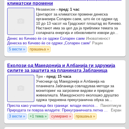
климатски промени
Независен
-
пред: 1 час
Центарот за климатски промени денеска
организира Соларен саем, што ќе се одржи од
10 до 13 часот на Градскиот плоштад во Кичево.
Настанот има за цел да ја приближи темата за
соларната енергија и обновливите извори до
граѓаните преку информативни и интерактивни
Денес во Кичево ќе се одржи Соларен саем
Иновативност
активности.
Денеска во Кичево ќе се одржи „Соларен саем“
Рацин
5 вести »
прашања »
Еколози од Македонија и Албанија ги здружија
силите за заштита на планината Јабланица
Трн
-
пред: 15 часа
Учесници од Македонија и Албанија на
планината Јабланица совладуваа методи за
мониторинг на загрозени видови и природни
живеалишта. Македонското еколошко друштво
одржа тридневна прекугранична обука за
мониторинг на природата на планината
Преспа како училница без граници: млади еколози од три земји учеа како се чува заеднички екосистем
Паноптикум
Јабланица, каде што 22 учесници од ...
Природата ги поврза младите: Прекуграничната летна школа во Преспа ги инспирираше идните чувари на природата
Екран
3 вести »
+1 тема »
сумирано »
прашања »