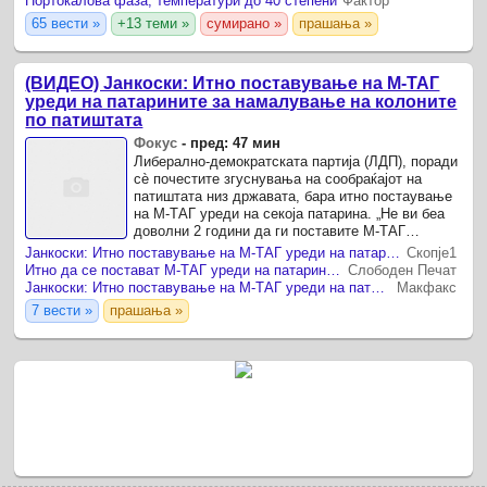
Портокалова фаза, температури до 40 степени
Фактор
65 вести »
+13 теми »
сумирано »
прашања »
(ВИДЕО) Јанкоски: Итно поставување на М-ТАГ
уреди на патарините за намалување на колоните
по патиштата
Фокус
-
пред: 47 мин
Либерално-демократската партија (ЛДП), поради
сѐ почестите згуснувања на сообраќајот на
патиштата низ државата, бара итно постаување
на М-ТАГ уреди на секоја патарина. „Не ви беа
доволни 2 години да ги поставите М-ТАГ
уредите на сите патарини во државата? До кога
Јанкоски: Итно поставување на М-ТАГ уреди на патарините за намалување на колоните по патиштата
Скопје1
ќе ги ...
Итно да се постават М-ТАГ уреди на патарините за да се намалат колоните по патиштата, бара ЛДП
Слободен Печат
Јанкоски: Итно поставување на М-ТАГ уреди на патарините за намалување на колоните по патиштата
Макфакс
7 вести »
прашања »