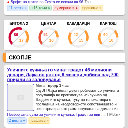
●
Бројот на жртви во Сеута се искачи на 96
Трн
11 вести »
+15 теми »
сумирано » ●
прашања »
БИТОЛА 2
ЦЕНТАР
КАВАДАРЦИ
КАРПОШ
86
51
42
40
17
10
15
10
СКОПЈЕ
Уличните кучиња го чинат градот 46 милиони
денари, Лајка во рок од 6 месеци добива над 700
пријави за заловување
Мета
-
пред: 1 час
Од ЈП Лајка велат дека проблемот со уличната
популација не произлегува исклучиво од
бездомните кучиња, туку во голема мера е
последица на неодговорното сопствеништво и
неконтролираното размножување на домашните
кучиња Речиси 46 милиони денари, односно
Неверојатна сума за уличните кучиња: Градот за нив троши милиони - ова се рекордните пријави што пристигнале до Лајка!
ПРВ.мк
околу 750 илјади евра, ...
2 вести »
прашања »