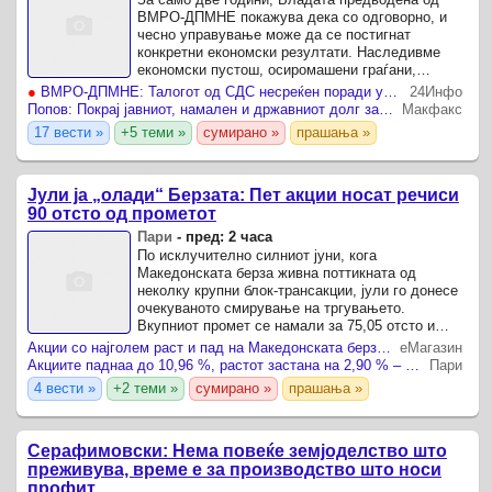
ВМРО-ДПМНЕ покажува дека со одговорно, и
чесно управување може да се постигнат
конкретни економски резултати. Наследивме
економски пустош, осиромашени граѓани,
ослабени и нефункционални институции и
●
ВМРО-ДПМНЕ: Талогот од СДС несреќен поради успесите на државата, седум квартали раст на БДП над 3% и намален државен долг
24Инфо
огромни обврски.
Попов: Покрај јавниот, намален и државниот долг за над 40 милиони евра кој сега е 51,7 отсто од БДП
Макфакс
17 вести »
+5 теми »
сумирано »
прашања »
Јули ја „олади“ Берзата: Пет акции носат речиси
90 отсто од прометот
Пари
-
пред: 2 часа
По исклучително силниот јуни, кога
Македонската берза живна поттикната од
неколку крупни блок-трансакции, јули го донесе
очекуваното смирување на тргувањето.
Вкупниот промет се намали за 75,05 отсто и
изнесуваше 380,5 милиони денари, односно 6,18
Акции со најголем раст и пад на Македонската берза во јули
еМагазин
милиони евра.
Акциите паднаа до 10,96 %, растот застана на 2,90 % – Берзата во јули
Пари
4 вести »
+2 теми »
сумирано »
прашања »
Серафимовски: Нема повеќе земјоделство што
преживува, време е за производство што носи
профит