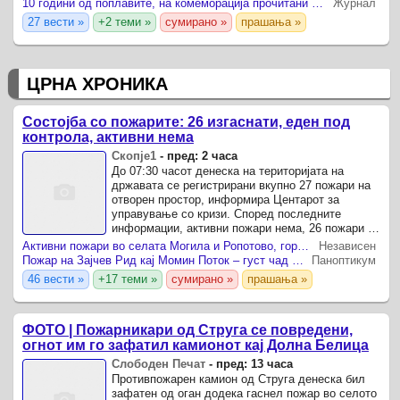
10 години од поплавите, на комеморација прочитани имињата на загинатите: „Времето не ги избриша спомените, ниту пак ја намали тагата“
Журнал
27 вести »
+2 теми »
сумирано »
прашања »
ЦРНА ХРОНИКА
Состојба со пожарите: 26 изгаснати, еден под
контрола, активни нема
Скопје1
-
пред: 2 часа
До 07:30 часот денеска на територијата на
државата се регистрирани вкупно 27 пожари на
отворен простор, информира Центарот за
управување со кризи. Според последните
информации, активни пожари нема, 26 пожари се
целосно изгаснати, додека еден пожар е ставен
Активни пожари во селата Могила и Ропотово, горат ниска вегетација и стрниште
Независен
под контрола.
Пожар на Зајчев Рид кај Момин Поток – густ чад над делот спроти „Систина“
Паноптикум
46 вести »
+17 теми »
сумирано »
прашања »
ФОТО | Пожарникари од Струга се повредени,
огнот им го зафатил камионот кај Долна Белица
Слободен Печат
-
пред: 13 часа
Противпожарен камион од Струга денеска бил
зафатен од оган додека гаснел пожар во селото