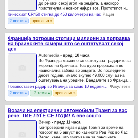
до речиси секој агол на земјата, а наскоро
пристигнува и новиот најбрз воз. Прототипот на
брзиот воз наречен „ЦР450“, претставен во
Кинескиот CR450 стигна до 453 километри на час
Рацин
Пекинг на 29 ...
2 вести »
прашања »
Франција потроши стотици милиони за поправка
на брзинските камери што се оштетуваат секој
ден
Automedia
-
пред: 10 часа
Во Франција масовно се оштетуваат радарите за
мерење на брзината. Тоа дури прерасна и во
национална забава во земјата. Во последните
десет години, имало вкупно 49.000 случаи на
оштетувања на уредите. Вандалите во Франција
секој ден во просек оштетувале по 13 камери, со
Новопоставен радар во Италија за само 10 недели регистрирал 32.000 прекршоци и казни вредни над 3 милиони евра
Факултети
...
2 вести »
+2 теми »
прашања »
Возачи на електрични автомобили Трамп за вас
рече: ТИЕ ЛУЃЕ СЕ ЛУДИ! А еве зошто
Вечер
-
пред: 11 часа
Контроверзни изјави даде Трамп за време на
говорот на 5 август во казиното Ред Рок во Лас
Вегас, каде што зборуваше за даночната