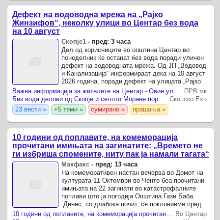
Дефект на водоводна мрежа на „Рајко
Жинзифов“, неколку улици во Центар без вода
на 10 август
Скопје1
-
пред: 3 часа
Дел од корисниците во општина Центар во
понеделник ќе останат без вода поради уличен
дефект на водоводната мрежа. Од ЈП „Водовод
и Канализација“ информираат дека на 10 август
2026 година, поради дефект на улицата „Рајко
Жинзифов“ бр.
Важна информација за жителите на Центар - Овие улици на 10 август ќе останат без вода
ПРВ.мк
Без вода делови од Скопје и селото Моране поради дефекти
Скопско Ехо
23 вести »
+5 теми »
сумирано »
прашања »
10 години од поплавите, на комеморација
прочитани имињата на загинатите: „Времето не
ги избриша спомените, ниту пак ја намали тагата“
Макфакс
-
пред: 13 часа
На комеморативен настан вечерва во Домот на
културата 11 Октомври во Ченто беа прочитани
имињата на 22 загинати во катастрофалните
поплави што ја погодија Општина Гази Баба.
„Денес, со длабока почит, се поклонивме пред
споменот на сите оние кои ги загубија своите
10 години од поплавите, на комеморација прочитани имињата на загинатите: „Времето не ги избриша спомените, ниту пак ја намали тагата“
Во Центар
животи во ...