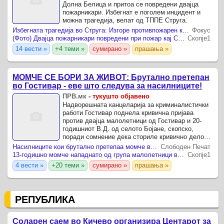
Долна Белица и притоа се повредени двајца
пожарникари. Избегнат е поголем инцидент и
можна трагедија, велат од ТППЕ Струга.
Избегната трагедија во Струга: Изгоре противпожарен камион, двајца пожарникари повредени
Фокус
(Фото) Двајца пожарникари повредени при пожар кај Струга, оштетен противпожарен камион
Скопје1
14 вести »
+4 теми »
сумирано »
прашања »
МОМЧЕ СЕ БОРИ ЗА ЖИВОТ: Брутално претепан
во Гостивар - еве што следува за насилниците!
ПРВ.мк
-
тукушто објавено
Надворешната канцеларија за криминалистички
работи Гостивар поднела кривична пријава
против двајца малолетници од Гостивар и 20-
годишниот В.Д. од селото Бојане, скопско,
поради сомнение дека сториле кривично дело
„насилство“.
Насилниците кои брутално претепаа момче во Гостивар добија кривични пријави
Слободен Печат
13-годишно момче нападнато од група малолетници во Тетово
Скопје1
4 вести »
+20 теми »
сумирано »
прашања »
РЕПУБЛИКА
Соларен саем во Кичево организира Центарот за