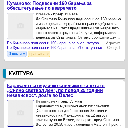
Куманово: Поднесени 160 барања за
обесштетување по невремето
Press24
-
пред: 19 часа
До Општина Куманово поднесени се 160 барања
и известувања од граѓани и правни субјекти за
надомест на штети предизвикани од невремето
што го зафати градот на 20 јули, информираа
денеска од Општината. Оттаму соопштија дека
најголемиот дел од пријавите се однесуваат на
Во Куманово поднесени 160 барања за обесштетување по невремето од 20 јули
Агротим
оштетени ...
Во Куманово поднесени 160 барања за обештетување по невремето
Скопје1
3 вести »
прашања »
КУЛТУРА
Караванот со музичкo-сценскиот спектакл
„Силно светнал ден“, по повод 35 години
независност, доаѓа во Велес
Независен
-
пред: 39 мин
Караванот со музичко-сценскиот спектакл
„Силно светнал ден“, по повод 35 години
независност на Македонија, на 12 август
пристигнува во Велес, во паркот пред Општина
Велес, во 20:30 часот, соопошти Авалон. Преку