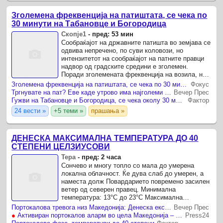
Зголемена фреквенција на патиштата, се чека по
30 минути на Табановце и Богородица
Скопје1
-
пред: 53 мин
Сообраќајот на државните патишта во земјава се
одвива непречено, по суви коловози, но
интензитетот на сообраќајот на патните правци
надвор од градските средини е зголемен.
Поради зголемената фреквенција на возила, на
граничниот премин Табановце се чека околу 30
Зголемена фреквенција на патиштата, се чека по 30 минути на Табановце и Богородица
Фокус
минути за влез во ...
Тргнувате на пат? Еве каде утрово има најголеми гужви и чекања
Вечер Прес
Гужви на Табановце и Богородица, се чека околу 30 минути
Фактор
24 вести »
+5 теми »
прашања »
ДЕНЕСКА МАКСИМАЛНА ТЕМПЕРАТУРА ДО 40
СТЕПЕНИ ЦЕЛЗИУСОВИ
Тера
-
пред: 2 часа
Сончево и многу топло со мала до умерена
локална облачност. Ќе дува слаб до умерен, а
наместа долж Повардарието повремено засилен
ветер од северен правец. Минимална
температура: 13°C до 23°C Максимална
температура: 33°C до 40°C извор : УХМР
Портокалова тревога низ Македонија: Денеска екстремно топло, следуваат уште потопли денови – не излегувајте без потреба!
Вечер Прес
●
Активиран портокалов аларм во цела Македонија – денеска не излегувајте доколку немате потреба
Press24