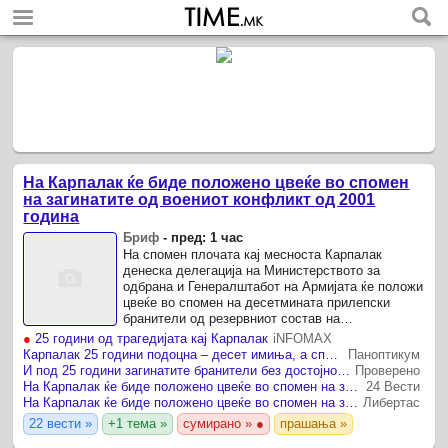
На Карпалак ќе биде положено цвеќе во спомен
на загинатите од воениот конфликт од 2001
година
Бриф
-
пред: 1 час
На спомен плочата кај месноста Карпалак
денеска делегација на Министерството за
одбрана и Генералштабот на Армијата ќе положи
цвеќе во спомен на десетмината прилепски
бранители од резервниот состав на
македонската Армија, кои во 2001 година ги
●
25 години од трагедијата кај Карпалак
iNFOMAX
загубија животите.
Карпалак 25 години подоцна – десет имиња, а споменот сè уште чека достоинство
Паноптикум
И под 25 години загинатите бранители без достојно спомен обележје кај Карпалак
Проверено
На Карпалак ќе биде положено цвеќе во спомен на загинатите од воениот конфликт од 2001 година
24 Вести
На Карпалак ќе биде положено цвеќе во спомен на загинатите од воениот конфликт од 2001 година
Либертас
22 вести »
+1 тема »
сумирано » ●
прашања »