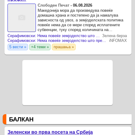
Слободен Печат
-
06.08.2026
Македонија мора да произведува повеќе
домашна храна и постепено да ја намалува
зависноста од увоз, а земјоделската политика
повеќе нема да се мери според исплатените
субвенции, туку според количината на
произведена храна.
Серафимовски: Нема повеќе земјоделство што преживува, време е за производство што носи профит
Зелена берза
Серафимовски: Нема повеќе земјоделство што преживува, време е за производство што носи профит
iNFOMAX
5 вести »
+4 теми »
прашања »
БАЛКАН
Зеленски во прва посета на Србија