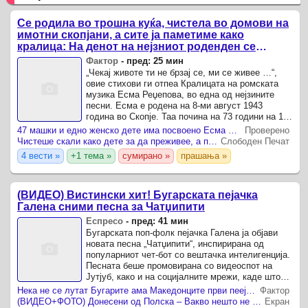
Се родила во трошна куќа, чистела во домови на
имотни скопјани, а сите ја паметиме како
кралица: На денот на нејзниот роденден се
сеќаваме на Есма Реџепова, дамата што ја
Фактор
-
пред: 25 мин
носеше Македонија во срцето
„Чекај животe ти не брзај се, ми се живее …“,
овие стихови ги отпеа Кралицата на ромската
музика Есма Реџепова, во една од нејзините
песни. Есма е родена на 8-ми август 1943
година во Скопје. Таа почина на 73 години на 11-
ти декември 2016 година.
47 машки и едно женско дете има посвоено Есма Реџепова
Проверено
Чистеше скали како дете за да преживее, а последната желба не ѝ се исполни — емотивна приказна за Есма Реџепова
Слободен Печат
4 вести »
+1 тема »
сумирано »
прашања »
(ВИДЕО) Вистински хит! Бугарската пејачка
Галена сними песна за Чатџипити
Еспресо
-
пред: 41 мин
Бугарската поп-фолк пејачка Галена ја објави
новата песна „Чатџипити“, инспирирана од
популарниот чет-бот со вештачка интелигенција.
Песната беше промовирана со видеоспот на
Јутјуб, како и на социјалните мрежи, каде што
пејачката се пошегува дека и самата го
Нека не се лутат Бугарите ама Македонците први пееја за апликации: ChatGPT стана инспирација за хит на Галена, Инстаграм и ТикТок, за Тања и Сузана
Фактор
„прашала Чатџипити“ ...
(ВИДЕО+ФОТО) Донесени од Полска – Вакво нешто не сте слушнале досега: Бугарска пејачка пее за ChatGPT, роботи се појавуваат во видеото
Екран