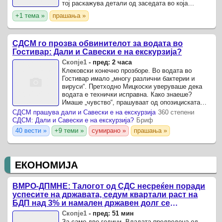
тој раскажува детали од заседата во која
загинаа десет македонски хероии.
+1 тема »
прашања »
СДСМ го прозва обвинителот за водата во
Гостивар: Дали и Савески е на екскурзија?
Скопје1
-
пред: 2 часа
Клековски конечно прозборе. Во водата во
Гостивар имало „многу различни бактерии и
вируси“. Претходно Мицкоски уверуваше дека
водата е технички исправна. Како знаеше?
Имаше „чувство“, прашуваат од опозициската
СДСМ. „Сега фокусот е на следење хепатит.
СДСМ прашува дали и Савески е на екскурзија
360 степени
СДСМ: Дали и Савески е на екскурзија?
Бриф
40 вести »
+9 теми »
сумирано »
прашања »
ЕКОНОМИЈА
ВМРО-ДПМНЕ: Талогот од СДС несреќен поради
успесите на државата, седум квартали раст на
БДП над 3% и намален државен долг се
показатели за економска стабилност
Скопје1
-
пред: 51 мин
За само две години, Владата предводена од