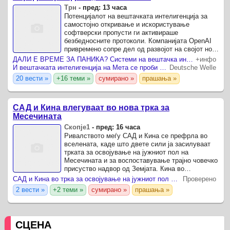
Трн
-
пред: 13 часа
Потенцијалот на вештачката интелигенција за
самостојно откривање и искористување
софтверски пропусти ги активираше
безбедносните протоколи. Компанијата OpenAI
привремено сопре дел од развојот на својот нов
модел Astra откако внатрешните тестови
ДАЛИ Е ВРЕМЕ ЗА ПАНИКА? Системи на вештачка интелигенција надвор од контрола – хакираат луѓе и компании
+инфо
покажаа дека поседува критични ...
И вештачката интелигенција на Мета се проби во системи на друга компанија за време на тестирање
Deutsche Welle
20 вести »
+16 теми »
сумирано »
прашања »
САД и Кина влегуваат во нова трка за
Месечината
Скопје1
-
пред: 16 часа
Ривалството меѓу САД и Кина се префрла во
вселената, каде што двете сили ја засилуваат
трката за освојување на јужниот пол на
Месечината и за воспоставување трајно човечко
присуство надвор од Земјата. Кина во
последните години забележа значителен
САД и Кина во трка за освојување на јужниот пол на Месечината
Проверено
напредок со изградбата на ...
2 вести »
+2 теми »
сумирано »
прашања »
СЦЕНА