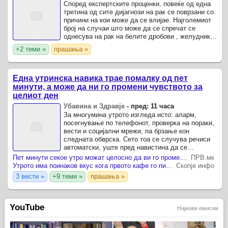
Според експертските проценки, повеќе од една
третина од сите дијагнози на рак се поврзани со
причини на кои може да се влијае. Најголемиот
број на случаи што може да се спречат се
однесува на рак на белите дробови , желудникот
и грлото на матката, што укажува на важноста
+2 теми »
прашања »
на ...
Една утринска навика трае помалку од пет
минути, а може да ни го промени чувството за
целиот ден
Убавина и Здравје
-
пред: 11 часа
За многумина утрото изгледа исто: аларм,
посегнување по телефонот, проверка на пораки,
вести и социјални мрежи, па брзање кон
следната обврска. Сето тоа се случува речиси
автоматски, уште пред навистина да се
разбудиме.
Пет минути секое утро можат целосно да ви го променат денот – психолозите објаснуваат зошто
ПРВ.мк
Утрото има поинаков вкус кога првото кафе го пиете надвор
Скопје инфо
3 вести »
+9 теми »
прашања »
YouTube
Најнови емисии