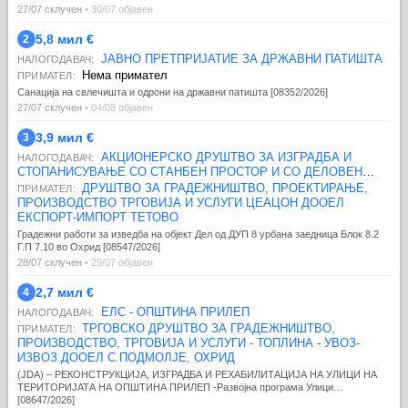
27/07 склучен
• 30/07 објавен
5,8 мил €
2
ЈАВНО ПРЕТПРИЈАТИЕ ЗА ДРЖАВНИ ПАТИШТА
НАЛОГОДАВАЧ:
Нема примател
ПРИМАТЕЛ:
Санација на свлечишта и одрони на државни патишта [08352/2026]
27/07 склучен
• 04/08 објавен
3,9 мил €
3
АКЦИОНЕРСКО ДРУШТВО ЗА ИЗГРАДБА И
НАЛОГОДАВАЧ:
СТОПАНИСУВАЊЕ СО СТАНБЕН ПРОСТОР И СО ДЕЛОВЕН
ПРОСТОР ОД ЗНАЧЕЊЕ ЗА РЕПУБЛИКАТА - СКОПЈЕ
ДРУШТВО ЗА ГРАДЕЖНИШТВО, ПРОЕКТИРАЊЕ,
ПРИМАТЕЛ:
ПРОИЗВОДСТВО ТРГОВИЈА И УСЛУГИ ЦЕАЦОН ДООЕЛ
ЕКСПОРТ-ИМПОРТ ТЕТОВО
Градежни работи за изведба на објект Дел од ДУП 8 урбана заедница Блок 8.2
Г.П 7.10 во Охрид [08547/2026]
28/07 склучен
• 29/07 објавен
2,7 мил €
4
ЕЛС - ОПШТИНА ПРИЛЕП
НАЛОГОДАВАЧ:
ТРГОВСКО ДРУШТВО ЗА ГРАДЕЖНИШТВО,
ПРИМАТЕЛ:
ПРОИЗВОДСТВО, ТРГОВИЈА И УСЛУГИ - ТОПЛИНА - УВОЗ-
ИЗВОЗ ДООЕЛ С.ПОДМОЛЈЕ, ОХРИД
(ЈDА) – РЕКОНСТРУКЦИЈА, ИЗГРАДБА И РЕХАБИЛИТАЦИЈА НА УЛИЦИ НА
ТЕРИТОРИЈАТА НА ОПШТИНА ПРИЛЕП -Развојна програма Улици…
[08647/2026]